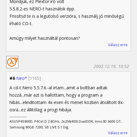
Mondjuk, ez Plextor író volt
5.5.8.2-es NERO-t használok épp.
Frissítsd te is a legutolsó verzióra, s használj jó minőségű
írható CD-t.
Amúgy milyet használtál pontosan?
Válasz erre
2002.12.19. 10:52
#6
Neo*
[1165]
A cd-t Nero 5.5.7.6.-al irtam...amit a boltban adtak
hozzá...már azt is hallottam, hogy a program a
hibás...elinditottam 4x-esen és menet közben átváltott 8x-
osra...ez állitólag a progi hibája.
ASUSP4S800D, P4Cel.D 2.8GHz, 2x256(400) DualDDR, Inno3D 6600 GT,
Samsung 80GB 7200, SB LIVE 5.1 Dig.
Válasz erre