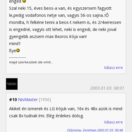
enged
Szal neki 15, éves beos-a van, és egyszersem fagyott
le,pedig vodafonos netje van, vagyis 56-os sajna..!Ő
mondta, h felkéne tenni a beos-t nekem is, és 2/4xeressen
is engedné, vagyis ott lehet, neki is engedi, de neki joval
gyengebb aszsem max 8xoros írója van!
mind1
ßye
majd szerkesztek ide vmit...
Válasz erre
2003.01.03. 08:01
#10
NisMaster
[1956]
Akiket én ismerek és LG írójuk van, 16x és 48x azok is mind
csak 8x tudnak írni. Elég érdekes dolog.
Válasz erre
Előzmény: Zenithian 2003.01.03. 00:48