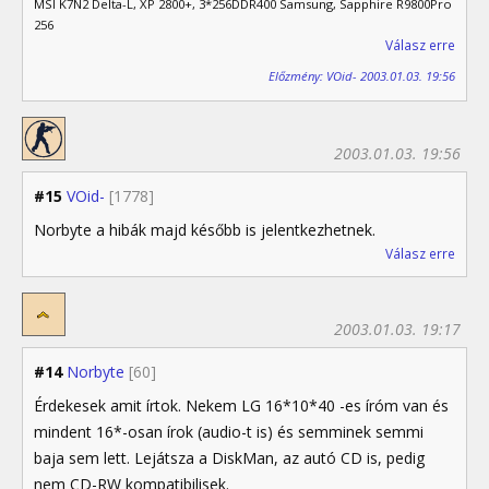
MSI K7N2 Delta-L, XP 2800+, 3*256DDR400 Samsung, Sapphire R9800Pro
256
Válasz erre
Előzmény: VOid- 2003.01.03. 19:56
2003.01.03. 19:56
#15
VOid-
[1778]
Norbyte a hibák majd később is jelentkezhetnek.
Válasz erre
2003.01.03. 19:17
#14
Norbyte
[60]
Érdekesek amit írtok. Nekem LG 16*10*40 -es íróm van és
mindent 16*-osan írok (audio-t is) és semminek semmi
baja sem lett. Lejátsza a DiskMan, az autó CD is, pedig
nem CD-RW kompatibilisek.