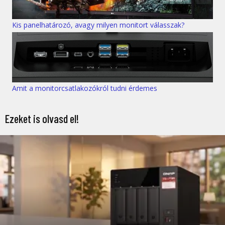
Kis panelhatározó, avagy milyen monitort válasszak?
Amit a monitorcsatlakozókról tudni érdemes
Ezeket is olvasd el!