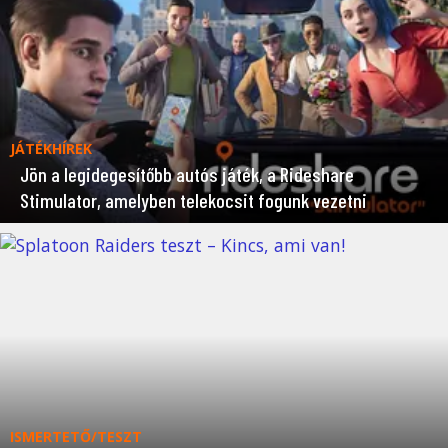
JÁTÉKHÍREK
Jön a legidegesítőbb autós játék, a Rideshare
Stimulator, amelyben telekocsit fogunk vezetni
ISMERTETŐ/TESZT