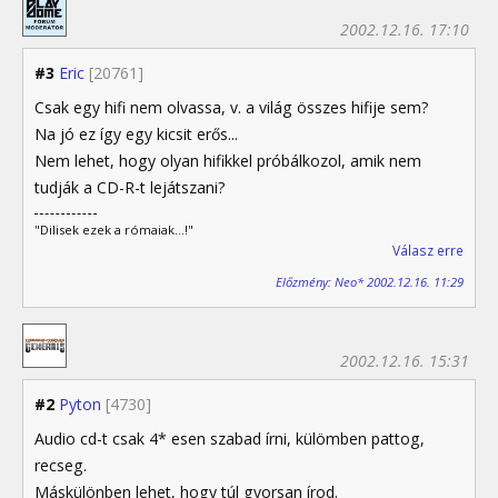
2002.12.16. 17:10
#3
Eric
[20761]
Csak egy hifi nem olvassa, v. a világ összes hifije sem?
Na jó ez így egy kicsit erős...
Nem lehet, hogy olyan hifikkel próbálkozol, amik nem
tudják a CD-R-t lejátszani?
"Dilisek ezek a rómaiak...!"
Válasz erre
Előzmény: Neo* 2002.12.16. 11:29
2002.12.16. 15:31
#2
Pyton
[4730]
Audio cd-t csak 4* esen szabad írni, külömben pattog,
recseg.
Máskülönben lehet, hogy túl gyorsan írod.