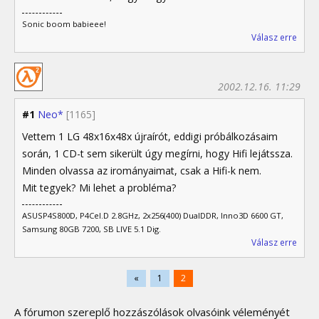
Sonic boom babieee!
Válasz erre
2002.12.16. 11:29
#1
Neo*
[1165]
Vettem 1 LG 48x16x48x újraírót, eddigi próbálkozásaim
során, 1 CD-t sem sikerült úgy megírni, hogy Hifi lejátssza.
Minden olvassa az irományaimat, csak a Hifi-k nem.
Mit tegyek? Mi lehet a probléma?
ASUSP4S800D, P4Cel.D 2.8GHz, 2x256(400) DualDDR, Inno3D 6600 GT,
Samsung 80GB 7200, SB LIVE 5.1 Dig.
Válasz erre
«
1
2
A fórumon szereplő hozzászólások olvasóink véleményét