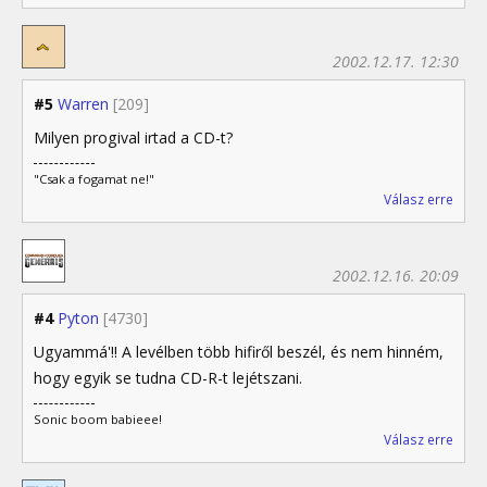
2002.12.17. 12:30
#5
Warren
[209]
Milyen progival irtad a CD-t?
"Csak a fogamat ne!"
Válasz erre
2002.12.16. 20:09
#4
Pyton
[4730]
Ugyammá'!! A levélben több hifiről beszél, és nem hinném,
hogy egyik se tudna CD-R-t lejétszani.
Sonic boom babieee!
Válasz erre