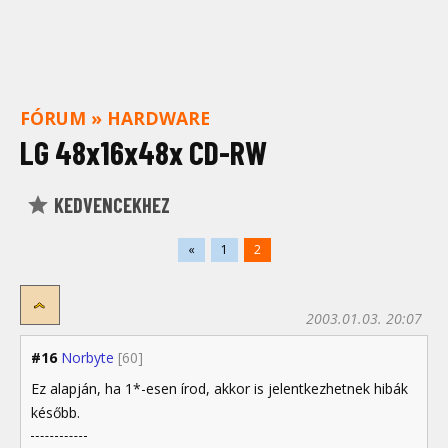
FÓRUM
»
HARDWARE
LG 48x16x48x CD-RW
KEDVENCEKHEZ
«
1
2
2003.01.03. 20:07
#16
Norbyte
[60]
Ez alapján, ha 1*-esen írod, akkor is jelentkezhetnek hibák
később.