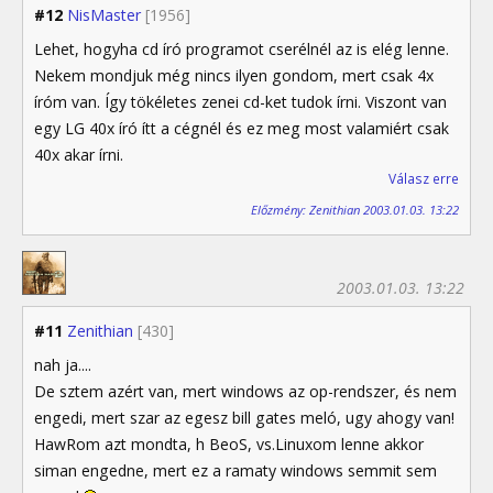
#12
NisMaster
[1956]
Lehet, hogyha cd író programot cserélnél az is elég lenne.
Nekem mondjuk még nincs ilyen gondom, mert csak 4x
íróm van. Így tökéletes zenei cd-ket tudok írni. Viszont van
egy LG 40x író ítt a cégnél és ez meg most valamiért csak
40x akar írni.
Válasz erre
Előzmény: Zenithian 2003.01.03. 13:22
2003.01.03. 13:22
#11
Zenithian
[430]
nah ja....
De sztem azért van, mert windows az op-rendszer, és nem
engedi, mert szar az egesz bill gates meló, ugy ahogy van!
HawRom azt mondta, h BeoS, vs.Linuxom lenne akkor
siman engedne, mert ez a ramaty windows semmit sem