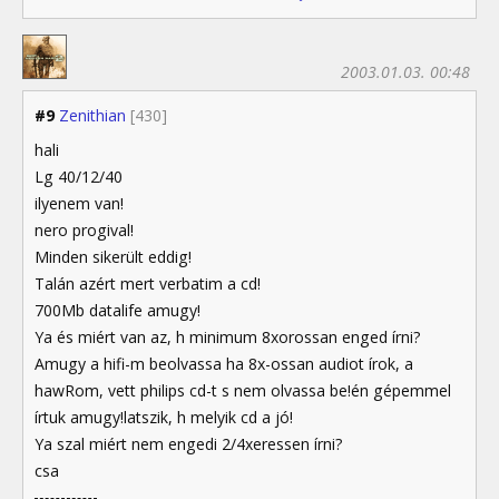
2003.01.03. 00:48
#9
Zenithian
[430]
hali
Lg 40/12/40
ilyenem van!
nero progival!
Minden sikerült eddig!
Talán azért mert verbatim a cd!
700Mb datalife amugy!
Ya és miért van az, h minimum 8xorossan enged írni?
Amugy a hifi-m beolvassa ha 8x-ossan audiot írok, a
hawRom, vett philips cd-t s nem olvassa be!én gépemmel
írtuk amugy!latszik, h melyik cd a jó!
Ya szal miért nem engedi 2/4xeressen írni?
csa