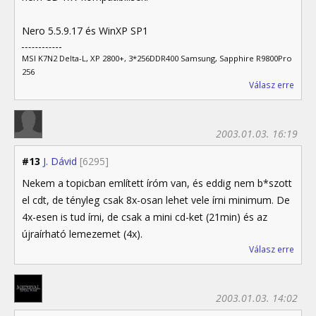
Nero 5.5.9.17 és WinXP SP1
MSI K7N2 Delta-L, XP 2800+, 3*256DDR400 Samsung, Sapphire R9800Pro
256
Válasz erre
2003.01.03. 16:19
#13
J. Dávid
[6295]
Nekem a topicban említett íróm van, és eddig nem b*szott
el cdt, de tényleg csak 8x-osan lehet vele írni minimum. De
4x-esen is tud írni, de csak a mini cd-ket (21min) és az
újraírható lemezemet (4x).
Válasz erre
2003.01.03. 14:02