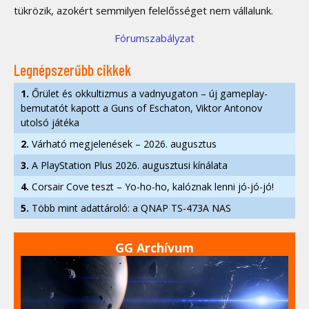
tükrözik, azokért semmilyen felelősséget nem vállalunk.
Fórumszabályzat
Legnépszerűbb cikkek
1.
Őrület és okkultizmus a vadnyugaton – új gameplay-
bemutatót kapott a Guns of Eschaton, Viktor Antonov
utolsó játéka
2.
Várható megjelenések – 2026. augusztus
3.
A PlayStation Plus 2026. augusztusi kínálata
4.
Corsair Cove teszt – Yo-ho-ho, kalóznak lenni jó-jó-jó!
5.
Több mint adattároló: a QNAP TS-473A NAS
GG Archívum