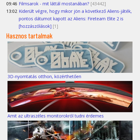
09:46
Filmsarok - mit láttál mostanában?
[43442]
13:02
Kiderült végre, hogy mikor jön a következő Aliens-játék,
pontos dátumot kapott az Aliens: Fireteam Elite 2 is
[hozzászólások]
[1]
Hasznos tartalmak
3D-nyomtatás otthon, közérthetően
Amit az ultraszéles monitorokról tudni érdemes