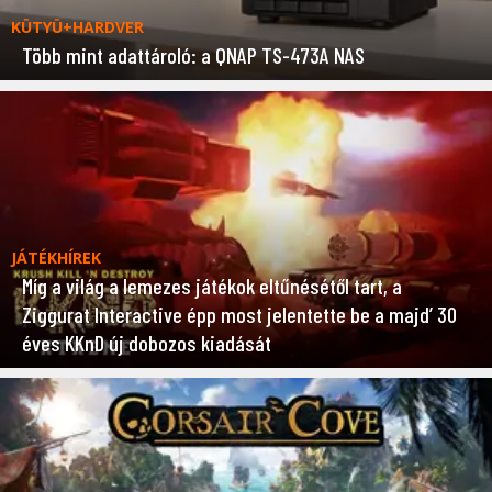
KÜTYÜ+HARDVER
Több mint adattároló: a QNAP TS-473A NAS
JÁTÉKHÍREK
Míg a világ a lemezes játékok eltűnésétől tart, a
Ziggurat Interactive épp most jelentette be a majd’ 30
éves KKnD új dobozos kiadását