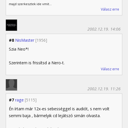
majd szerkesztek ide vmit...
Válasz erre
2002.12.19. 14:06
#8
NisMaster
[1956]
Szia Neo*!
Szerintem is frissítsd a Nero-t.
Válasz erre
2002.12.19. 11:26
#7
rage
[5115]
Én írtam már 12x-es sebességgel is audiót, s nem volt
semmi baja , bármelyik cd lejátszó simán olvasta.