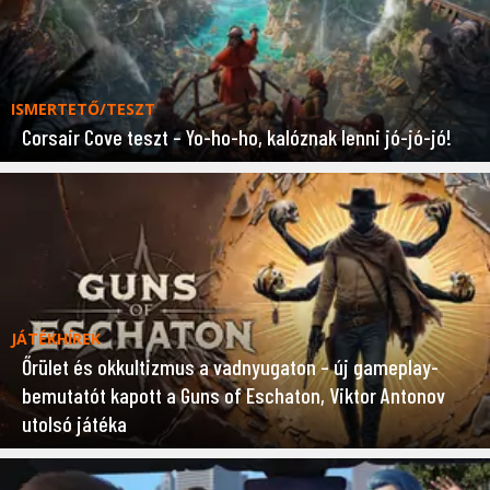
ISMERTETŐ/TESZT
Corsair Cove teszt – Yo-ho-ho, kalóznak lenni jó-jó-jó!
JÁTÉKHÍREK
Őrület és okkultizmus a vadnyugaton – új gameplay-
bemutatót kapott a Guns of Eschaton, Viktor Antonov
utolsó játéka