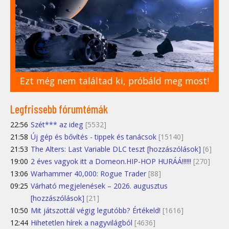
Ezt még nem találtad ki, próbáld meg most!
Legfrissebb fórumtémák
22:56
Szét*** az ideg
[5532]
21:58
Új gép és bővítés - tippek és tanácsok
[15140]
21:53
The Alters: Last Variable DLC teszt [hozzászólások]
[6]
19:00
2 éves vagyok itt a Domeon.HIP-HOP HURÁÁ!!!!!!
[270]
13:06
Warhammer 40,000: Rogue Trader
[88]
09:25
Várható megjelenések – 2026. augusztus
[hozzászólások]
[21]
10:50
Mit játszottál végig legutóbb? Értékeld!
[1616]
12:44
Hihetetlen hírek a nagyvilágból
[4636]