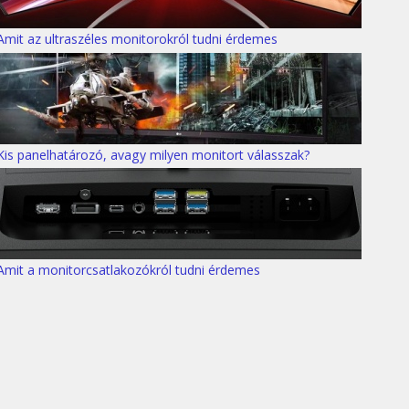
Amit az ultraszéles monitorokról tudni érdemes
Kis panelhatározó, avagy milyen monitort válasszak?
Amit a monitorcsatlakozókról tudni érdemes