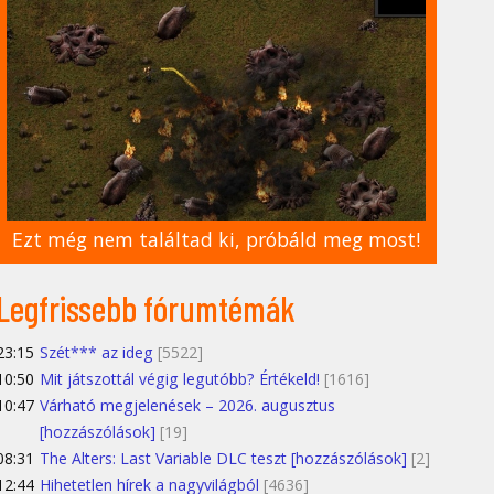
Ezt még nem találtad ki, próbáld meg most!
Legfrissebb fórumtémák
23:15
Szét*** az ideg
[5522]
10:50
Mit játszottál végig legutóbb? Értékeld!
[1616]
10:47
Várható megjelenések – 2026. augusztus
[hozzászólások]
[19]
08:31
The Alters: Last Variable DLC teszt [hozzászólások]
[2]
12:44
Hihetetlen hírek a nagyvilágból
[4636]