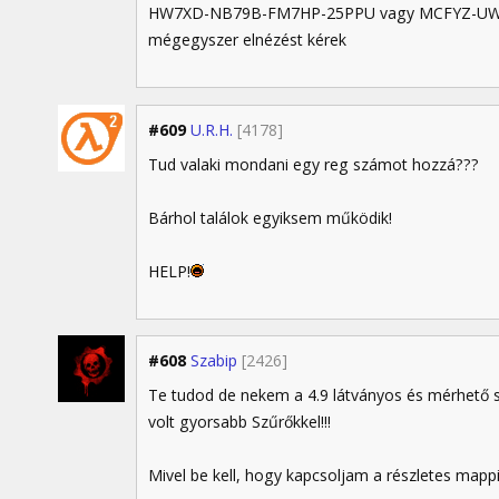
HW7XD-NB79B-FM7HP-25PPU vagy MCFYZ-UW
mégegyszer elnézést kérek
#609
U.R.H.
[4178]
Tud valaki mondani egy reg számot hozzá???
Bárhol találok egyiksem működik!
HELP!
#608
Szabip
[2426]
Te tudod de nekem a 4.9 látványos és mérhető
volt gyorsabb Szűrőkkel!!!
Mivel be kell, hogy kapcsoljam a részletes mappi