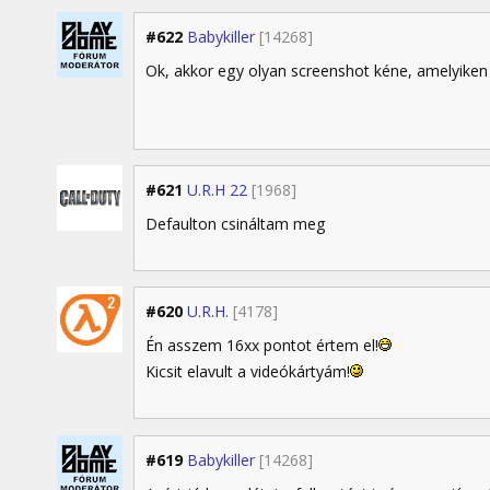
#622
Babykiller
[14268]
Ok, akkor egy olyan screenshot kéne, amelyiken l
#621
U.R.H 22
[1968]
Defaulton csináltam meg
#620
U.R.H.
[4178]
Én asszem 16xx pontot értem el!
Kicsit elavult a videókártyám!
#619
Babykiller
[14268]