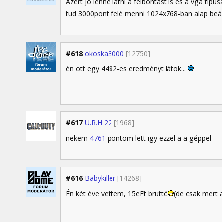
Azért jó lenne látni a felbontást is és a vga típu
tud 3000pont felé menni 1024x768-ban alap beál
#618
okoska3000
[12750]
én ott egy 4482-es eredményt látok...
#617
U.R.H 22
[1968]
nekem
4761
pontom lett igy ezzel a a géppel
#616
Babykiller
[14268]
Én két éve vettem, 15eFt bruttó
(de csak mert 