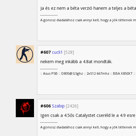
Ja és ez nem a béta verzió hanem a teljes a bét
A gonosz diadalához csak annyi kell, hogy a jók tétlenek 
#607
cucli1
[528]
nekem meg inkább a 4.8at mondták.
:: Asus P5B :: D805@3,5ghz :: 2x512 667mhz :: BBA X850XT ::
#606
Szabip
[2426]
Igen csak a 4.5ős Catalystet cseréld le a 4.9 es
A gonosz diadalához csak annyi kell, hogy a jók tétlenek 