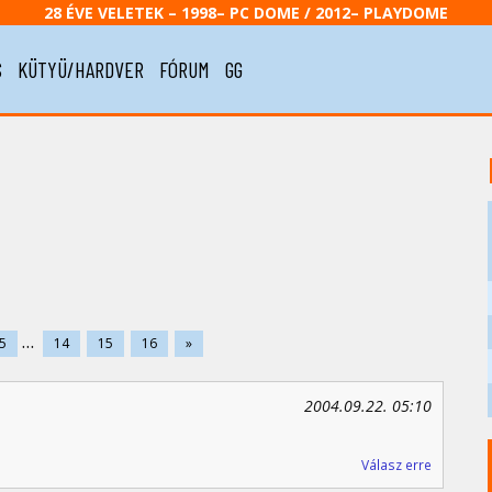
28 ÉVE VELETEK – 1998– PC DOME / 2012– PLAYDOME
S
KÜTYÜ/HARDVER
FÓRUM
GG
...
5
14
15
16
»
2004.09.22. 05:10
Válasz erre