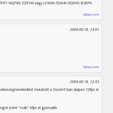
FKT-NQFRX-ZZ91M vagy U16NV-5D64V-9Q6H5-B3EPK
Válasz erre
2004.09.18. 13:01
Válasz erre
2004.09.18. 12:53
 sebességnövekedést mutatott a Doom3 ban alapon 10fps el
ngot ezért "csak" 6fps el gyorsabb.