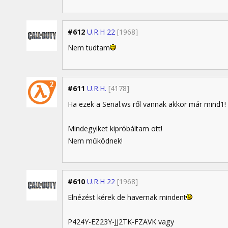
#612
U.R.H 22
[1968]
Nem tudtam
#611
U.R.H.
[4178]
Ha ezek a Serial.ws ről vannak akkor már mind1!
Mindegyiket kipróbáltam ott!
Nem működnek!
#610
U.R.H 22
[1968]
Elnézést kérek de havernak mindent
P424Y-EZ23Y-JJ2TK-FZAVK vagy