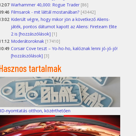
12:07
Warhammer 40,000: Rogue Trader
[86]
09:46
Filmsarok - mit láttál mostanában?
[43442]
13:02
Kiderült végre, hogy mikor jön a következő Aliens-
játék, pontos dátumot kapott az Aliens: Fireteam Elite
2 is [hozzászólások]
[1]
11:12
Moderátoroknak
[17410]
10:49
Corsair Cove teszt – Yo-ho-ho, kalóznak lenni jó-jó-jó!
[hozzászólások]
[3]
Hasznos tartalmak
3D-nyomtatás otthon, közérthetően