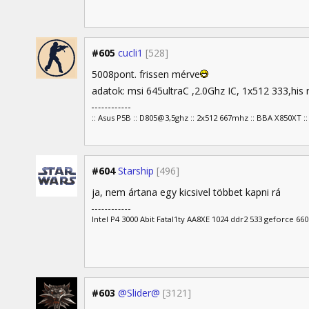
#605
cucli1
[528]
5008pont. frissen mérve
adatok: msi 645ultraC ,2.0Ghz IC, 1x512 333,his 
:: Asus P5B :: D805@3,5ghz :: 2x512 667mhz :: BBA X850XT ::
#604
Starship
[496]
ja, nem ártana egy kicsivel többet kapni rá
Intel P4 3000 Abit Fatal1ty AA8XE 1024 ddr2 533 geforce 660
#603
@Slider@
[3121]