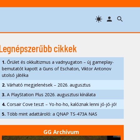
Legnépszerűbb cikkek
1.
Őrület és okkultizmus a vadnyugaton – új gameplay-
bemutatót kapott a Guns of Eschaton, Viktor Antonov
utolsó játéka
2.
Várható megjelenések – 2026. augusztus
3.
A PlayStation Plus 2026. augusztusi kínálata
4.
Corsair Cove teszt – Yo-ho-ho, kalóznak lenni jó-jó-jó!
5.
Több mint adattároló: a QNAP TS-473A NAS
GG Archívum