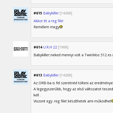
#615
Babykiller
[14268]
Akkor itt a reg file!
Remélem megy
#614
U.R.H 22
[1968]
Babykiller::neked mennyi volt a TwinMos 512 e
#613
Babykiller
[14268]
Az ORB-ba is fel szeretnéd tölteni az eredménye
A legegyszerűbb, hogy az első változatot teszed
kell .
Viszont egy .reg filet készíthetek ami működhet