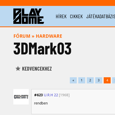
HÍREK
CIKKEK
JÁTÉKADATBÁZI
FÓRUM
»
HARDWARE
3DMark03
KEDVENCEKHEZ
«
1
2
3
4
#623
U.R.H 22
[1968]
rendben