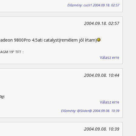
Előzmény: cucli1 2004.09.18. 02:57
2004.09.18. 02:57
radeon 9800Pro 4.5ati catalyst(remélem jól írtam)
 AGM 19" TFT ::
Válasz erre
2004.09.08. 10:44
0gt
Válasz erre
Előzmény: @Slider@ 2004.09.08. 10:39
2004.09.08. 10:39