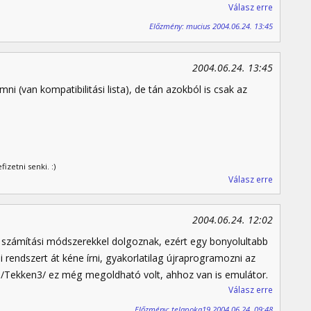
Válasz erre
Előzmény: mucius 2004.06.24. 13:45
2004.06.24. 13:45
i (van kompatibilitási lista), de tán azokból is csak az
zetni senki. :)
Válasz erre
2004.06.24. 12:02
n számítási módszerekkel dolgoznak, ezért egy bonyolultabb
i rendszert át kéne írni, gyakorlatilag újraprogramozni az
 /Tekken3/ ez még megoldható volt, ahhoz van is emulátor.
Válasz erre
Előzmény: telapoka19 2004.06.24. 09:48