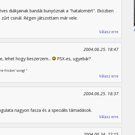
 éves diákjainak bandái bunyóznak a "hatalomért". Eközben
i zűrt csinál. Régen játszottam már vele.
Válasz erre
2004.06.25. 18:47
e, lehet hogy beszerzem...
PSX-es, ugyebár?
 frickin' song! "
Válasz erre
2004.06.25. 18:37
gulata nagyon fasza és a speciális támadások.
Válasz erre
2004.06.24. 22:15