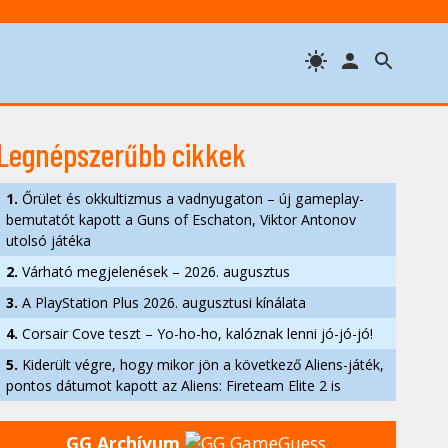
Legnépszerűbb cikkek
1.
Őrület és okkultizmus a vadnyugaton – új gameplay-
bemutatót kapott a Guns of Eschaton, Viktor Antonov
utolsó játéka
2.
Várható megjelenések – 2026. augusztus
3.
A PlayStation Plus 2026. augusztusi kínálata
4.
Corsair Cove teszt – Yo-ho-ho, kalóznak lenni jó-jó-jó!
5.
Kiderült végre, hogy mikor jön a következő Aliens-játék,
pontos dátumot kapott az Aliens: Fireteam Elite 2 is
GG Archívum