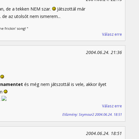
an, de a tekken NEM szar.
Játszottál már
.. de az utolsót nem ismerem...
 frickin' song! "
Válasz erre
2004.06.24. 21:36
2
rnamentet
és még nem játszottál is vele, akkor ilyet
en
k
Válasz erre
Előzmény: Seymour2 2004.06.24. 18:51
2004.06.24. 18:51