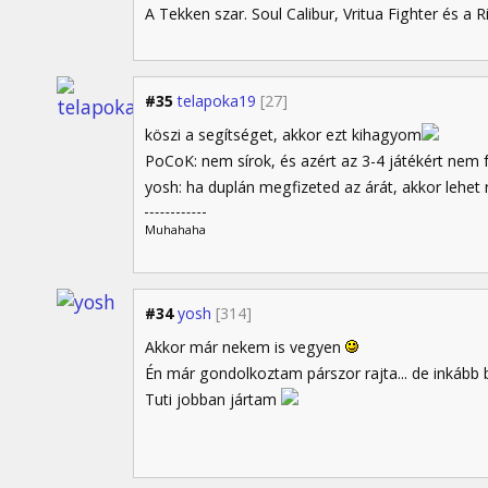
A Tekken szar. Soul Calibur, Vritua Fighter és a R
#35
telapoka19
[27]
köszi a segítséget, akkor ezt kihagyom
PoCoK: nem sírok, és azért az 3-4 játékért nem 
yosh: ha duplán megfizeted az árát, akkor lehet 
Muhahaha
#34
yosh
[314]
Akkor már nekem is vegyen
Én már gondolkoztam párszor rajta... de inkább
Tuti jobban jártam