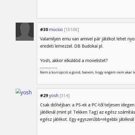
#30
mucius
[10106]
Valamilyen emu van amivel pár játékot lehet nyomn
eredeti lemezzel. DB Budokai pl.
Yosh, akkor elküldöd a movelistet?
Nem a korrupció a gond, hanem, hogy engem nem akar lefi
#29
yosh
[314]
Csak dióhéjban: a PS-ek a PC-től teljesen idege
játéknál (mint pl: Tekken Tag) az egész számítás
egész játékot. Egy egyszerűbb=régebbi játéknál