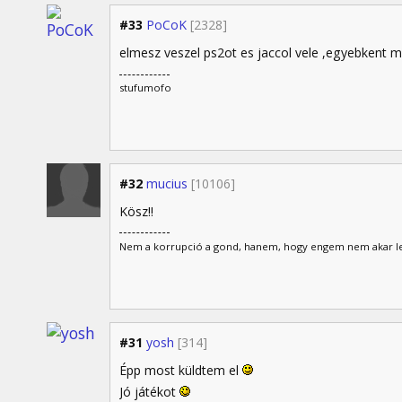
#33
PoCoK
[2328]
elmesz veszel ps2ot es jaccol vele ,egyebkent m
stufumofo
#32
mucius
[10106]
Kösz!!
Nem a korrupció a gond, hanem, hogy engem nem akar lefi
#31
yosh
[314]
Épp most küldtem el
Jó játékot