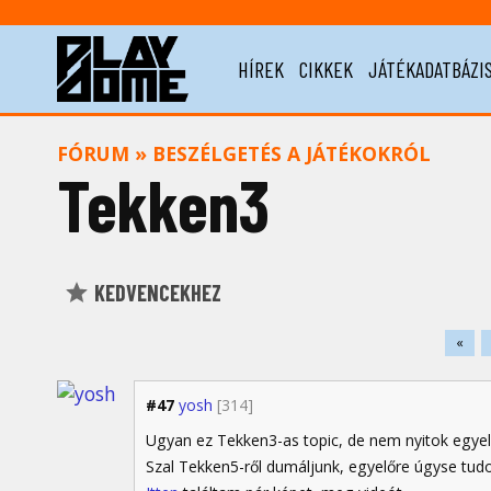
HÍREK
CIKKEK
JÁTÉKADATBÁZI
FÓRUM
»
BESZÉLGETÉS A JÁTÉKOKRÓL
Tekken3
KEDVENCEKHEZ
«
#47
yosh
[314]
Ugyan ez Tekken3-as topic, de nem nyitok egyel
Szal Tekken5-ről dumáljunk, egyelőre úgyse tudo