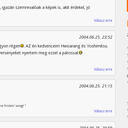
, igazán szemrevalóak a képek is, akit érdekel, jó
Válasz erre
2004.06.25. 23:52
agyon régen
. AZ én kedvenceim Hwoarang és Yoshimitsu.
rsenyeket nyertem meg ezzel a párossal.
Válasz erre
2004.06.25. 21:15
 frickin' song! "
Válasz erre
2004.06.25. 20:59