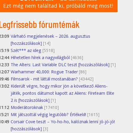
Ezt még nem találtad ki, próbáld meg most!
Legfrissebb fórumtémák
23:09
Várható megjelenések – 2026. augusztus
[hozzászólások]
[14]
15:19
Szét*** az ideg
[5518]
12:44
Hihetetlen hírek a nagyvilágból
[4636]
12:33
The Alters: Last Variable DLC teszt [hozzászólások]
[1]
12:07
Warhammer 40,000: Rogue Trader
[86]
09:46
Filmsarok - mit láttál mostanában?
[43442]
13:02
Kiderült végre, hogy mikor jön a következő Aliens-
játék, pontos dátumot kapott az Aliens: Fireteam Elite
2 is [hozzászólások]
[1]
11:12
Moderátoroknak
[17410]
15:21
Mit játszottál végig legutóbb? Értékeld!
[1615]
10:49
Corsair Cove teszt – Yo-ho-ho, kalóznak lenni jó-jó-jó!
[hozzászólások]
[3]