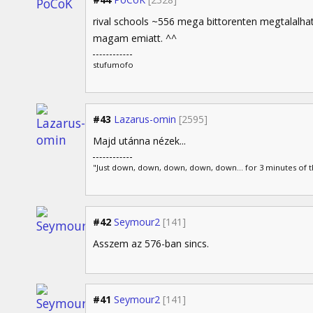
rival schools ~556 mega bittorenten megtalal
magam emiatt. ^^
stufumofo
#43
Lazarus-omin
[2595]
Majd utánna nézek...
"Just down, down, down, down, down... for 3 minutes of the
#42
Seymour2
[141]
Asszem az 576-ban sincs.
#41
Seymour2
[141]