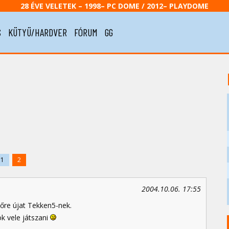
28 ÉVE VELETEK – 1998– PC DOME / 2012– PLAYDOME
S
KÜTYÜ/HARDVER
FÓRUM
GG
1
2
2004.10.06. 17:55
őre újat Tekken5-nek.
k vele játszani