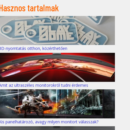
Hasznos tartalmak
3D-nyomtatás otthon, közérthetően
Amit az ultraszéles monitorokról tudni érdemes
Kis panelhatározó, avagy milyen monitort válasszak?