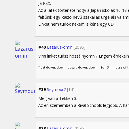
Ja PSX.
Az a játék története hogy a Japán iskolák 16-18
feltűnik egy Raizo nevű szakállas ürge aki valam
Linket nem tudok nekem is kéne egy CD.
#40
Lazarus-omin
[2595]
V.mi linket tudsz hozzá nyomni? Engem érdekeln
"Just down, down, down, down, down... for 3 minutes of the
#39
Seymour2
[141]
Meg van a Tekken 3.
Az én szememben a Rival Schools legjobb. A han
#38
Lazarus-omin
[2595]