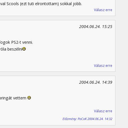
ival Scools (ezt tuti elrontottam) sokkal jobb.
Válasz erre
2004.06.24. 15:25
fogok PS2-t venni.
róla beszélni
Válasz erre
2004.06.24. 14:39
 bringát vettem
Válasz erre
Előzmény: PoCoK 2004.06.24. 14:32