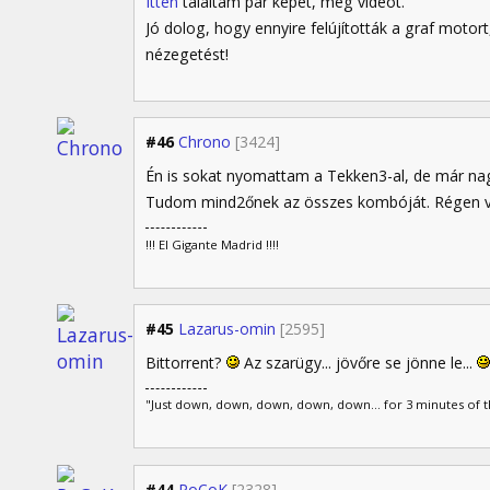
Itten
találtam pár képet, meg videót.
Jó dolog, hogy ennyire felújították a graf motort
nézegetést!
#46
Chrono
[3424]
Én is sokat nyomattam a Tekken3-al, de már n
Tudom mind2őnek az összes kombóját. Régen ve
!!! El Gigante Madrid !!!!
#45
Lazarus-omin
[2595]
Bittorrent?
Az szarügy... jövőre se jönne le...
"Just down, down, down, down, down... for 3 minutes of the
#44
PoCoK
[2328]