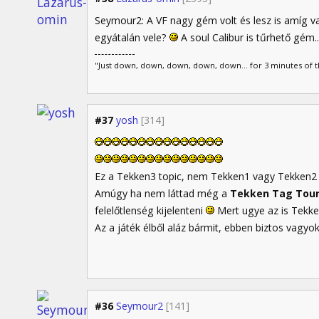
Seymour2: A VF nagy gém volt és lesz is amíg v
egyátalán vele?
A soul Calibur is tűrhető gém.
"Just down, down, down, down, down... for 3 minutes of the
#37
yosh
[314]
Ez a Tekken3 topic, nem Tekken1 vagy Tekken
Amúgy ha nem láttad még a
Tekken Tag Tou
felelőtlenség kijelenteni
Mert ugye az is Tekk
Az a játék élből aláz bármit, ebben biztos vagyo
#36
Seymour2
[141]