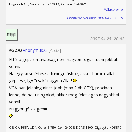
Logitech G5, Samsung P2770HD, Corsair CX400W
Válasz erre
Előzmény: McCl@ne 2007.04.25. 19:39
2007.04.25. 20:02
#2270
Anonymus23
[4532]
Ettől a géptől manapság nem nagyon fogsz tudni jobbat
venni.
Ha egy kicsit értesz a tuningoláshoz, akkor baromi állat
gép lesz, így "csak" nagyon állat!
VGA-ban jelenleg nincs jobb (max 2 db GTX), prociban
lenne, de ha tuningolod, akkor meg felesleges nagyobbat
venni!
Nagyon jó kis gép!!!
GB GA-P55A-UD4, Core i5 750, 2x4+2x2GB DDR3 1600, Gigabyte HD5870