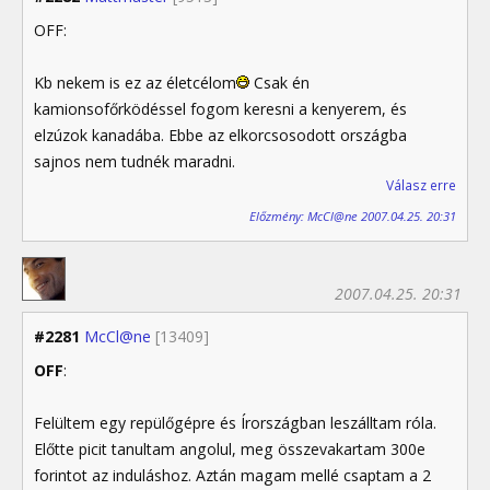
OFF:
Kb nekem is ez az életcélom
Csak én
kamionsofőrködéssel fogom keresni a kenyerem, és
elzúzok kanadába. Ebbe az elkorcsosodott országba
sajnos nem tudnék maradni.
Válasz erre
Előzmény: McCl@ne 2007.04.25. 20:31
2007.04.25. 20:31
#2281
McCl@ne
[13409]
OFF
:
Felültem egy repülőgépre és Írországban leszálltam róla.
Előtte picit tanultam angolul, meg összevakartam 300e
forintot az induláshoz. Aztán magam mellé csaptam a 2