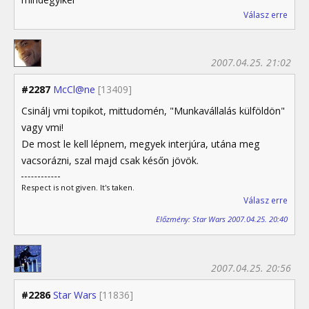
Válasz erre
2007.04.25. 21:02
#2287
McCl@ne
[13409]
Csinálj vmi topikot, mittudomén, "Munkavállalás külföldön"
vagy vmi!
De most le kell lépnem, megyek interjúra, utána meg
vacsorázni, szal majd csak későn jövök.
Respect is not given. It's taken.
Válasz erre
Előzmény: Star Wars 2007.04.25. 20:40
2007.04.25. 20:56
#2286
Star Wars
[11836]