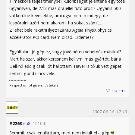
1.:mekkora teljesítménybeli különbséget jelentene egy totál
ugyanilyen, de 2.13-mas órajellel futó proci? Ugyanis 500-
val kerülne kevesebbe, ami ugye nem mindegy, de
lespórolni azért nem akarom, ha sokat számít...
2.:lehet bele rakatni ilyet:128MB Ageia PhysX physics
accelerator PCI card. Nem olcsó. Érdemes?
Egyáltalán: jó gép ez, vagy jövő héten vehetnék másikat?
Mert ha szar, akkor keresnem kell vmi más gyártót, bár a
Dell-ről eddig csak jót hallottam. Haver is tőlük vett gépet,
semmi gond nincs vele.
Respect is not given. It's taken.
Válasz erre
2007.04.24. 17:13
#2263
eti8
[10104]
Semmit, csak lenulláztam, mert nem indult el a gép