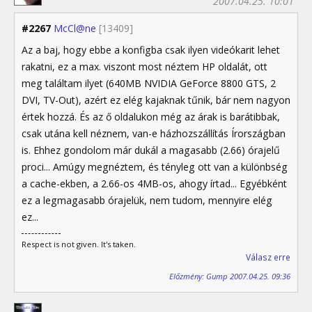
2007.04.25. 10:01
#2267
McCl@ne
[13409]
Az a baj, hogy ebbe a konfigba csak ilyen videókarit lehet
rakatni, ez a max. viszont most néztem HP oldalát, ott
meg találtam ilyet (640MB NVIDIA GeForce 8800 GTS, 2
DVI, TV-Out), azért ez elég kajaknak tűnik, bár nem nagyon
értek hozzá. És az ő oldalukon még az árak is barátibbak,
csak utána kell néznem, van-e házhozszállítás Írországban
is. Ehhez gondolom már dukál a magasabb (2.66) órajelű
proci... Amúgy megnéztem, és tényleg ott van a különbség
a cache-ekben, a 2.66-os 4MB-os, ahogy írtad... Egyébként
ez a legmagasabb órajelük, nem tudom, mennyire elég
ez...
Respect is not given. It's taken.
Válasz erre
Előzmény: Gump 2007.04.25. 09:36