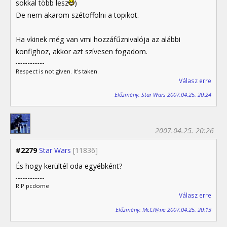
sokkal több lesz
)
De nem akarom szétoffolni a topikot.
Ha vkinek még van vmi hozzáfűznivalója az alábbi
konfighoz, akkor azt szívesen fogadom.
Respect is not given. It's taken.
Válasz erre
Előzmény: Star Wars 2007.04.25. 20:24
2007.04.25. 20:26
#2279
Star Wars
[11836]
És hogy kerültél oda egyébként?
RIP pcdome
Válasz erre
Előzmény: McCl@ne 2007.04.25. 20:13