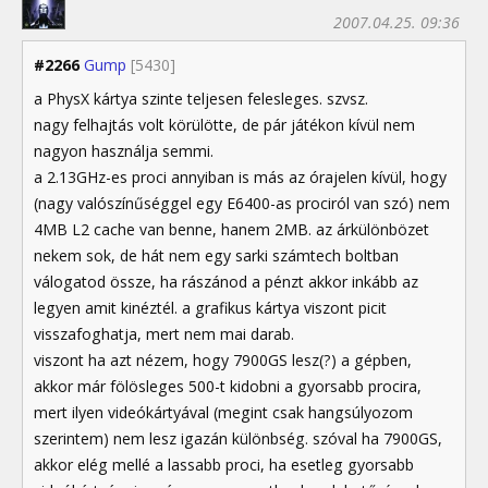
2007.04.25. 09:36
#2266
Gump
[5430]
a PhysX kártya szinte teljesen felesleges. szvsz.
nagy felhajtás volt körülötte, de pár játékon kívül nem
nagyon használja semmi.
a 2.13GHz-es proci annyiban is más az órajelen kívül, hogy
(nagy valószínűséggel egy E6400-as prociról van szó) nem
4MB L2 cache van benne, hanem 2MB. az árkülönbözet
nekem sok, de hát nem egy sarki számtech boltban
válogatod össze, ha rászánod a pénzt akkor inkább az
legyen amit kinéztél. a grafikus kártya viszont picit
visszafoghatja, mert nem mai darab.
viszont ha azt nézem, hogy 7900GS lesz(?) a gépben,
akkor már fölösleges 500-t kidobni a gyorsabb procira,
mert ilyen videókártyával (megint csak hangsúlyozom
szerintem) nem lesz igazán különbség. szóval ha 7900GS,
akkor elég mellé a lassabb proci, ha esetleg gyorsabb