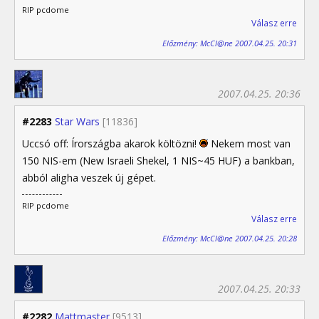
RIP pcdome
Válasz erre
Előzmény: McCl@ne 2007.04.25. 20:31
2007.04.25. 20:36
#2283
Star Wars
[11836]
Uccsó off: Írországba akarok költözni!
Nekem most van
150 NIS-em (New Israeli Shekel, 1 NIS~45 HUF) a bankban,
abból aligha veszek új gépet.
RIP pcdome
Válasz erre
Előzmény: McCl@ne 2007.04.25. 20:28
2007.04.25. 20:33
#2282
Mattmaster
[9513]