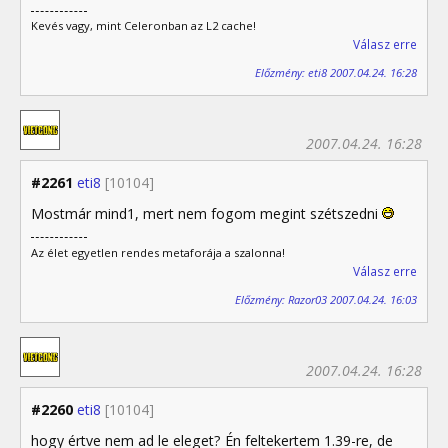
Kevés vagy, mint Celeronban az L2 cache!
Válasz erre
Előzmény: eti8 2007.04.24. 16:28
2007.04.24. 16:28
#2261
eti8
[10104]
Mostmár mind1, mert nem fogom megint szétszedni
Az élet egyetlen rendes metaforája a szalonna!
Válasz erre
Előzmény: Razor03 2007.04.24. 16:03
2007.04.24. 16:28
#2260
eti8
[10104]
hogy értve nem ad le eleget? Én feltekertem 1.39-re, de