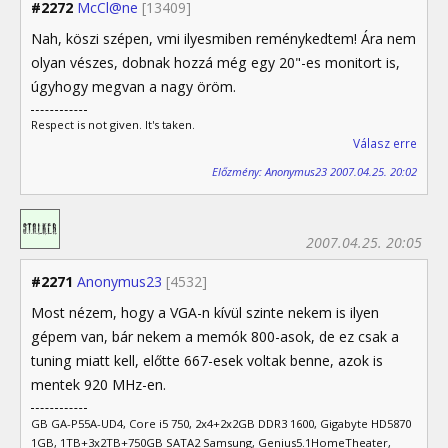
#2272
McCl@ne
[13409]
Nah, köszi szépen, vmi ilyesmiben reménykedtem! Ára nem
olyan vészes, dobnak hozzá még egy 20"-es monitort is,
úgyhogy megvan a nagy öröm.
Respect is not given. It's taken.
Válasz erre
Előzmény: Anonymus23 2007.04.25. 20:02
2007.04.25. 20:05
#2271
Anonymus23
[4532]
Most nézem, hogy a VGA-n kívül szinte nekem is ilyen
gépem van, bár nekem a memók 800-asok, de ez csak a
tuning miatt kell, előtte 667-esek voltak benne, azok is
mentek 920 MHz-en.
GB GA-P55A-UD4, Core i5 750, 2x4+2x2GB DDR3 1600, Gigabyte HD5870
1GB, 1TB+3x2TB+750GB SATA2 Samsung, Genius5.1HomeTheater,