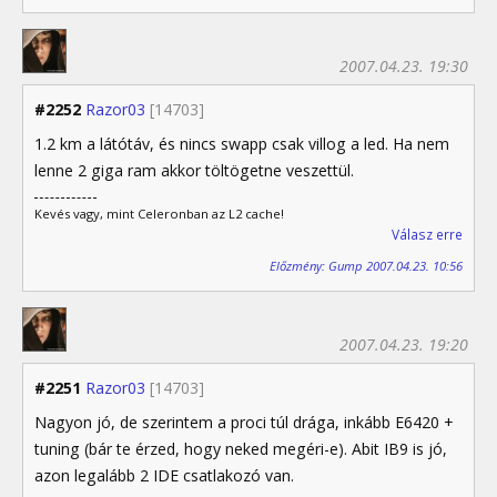
2007.04.23. 19:30
#2252
Razor03
[14703]
1.2 km a látótáv, és nincs swapp csak villog a led. Ha nem
lenne 2 giga ram akkor töltögetne veszettül.
Kevés vagy, mint Celeronban az L2 cache!
Válasz erre
Előzmény: Gump 2007.04.23. 10:56
2007.04.23. 19:20
#2251
Razor03
[14703]
Nagyon jó, de szerintem a proci túl drága, inkább E6420 +
tuning (bár te érzed, hogy neked megéri-e). Abit IB9 is jó,
azon legalább 2 IDE csatlakozó van.