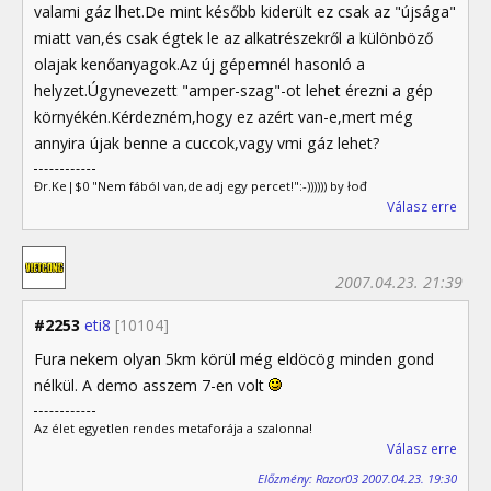
valami gáz lhet.De mint később kiderült ez csak az "újsága"
miatt van,és csak égtek le az alkatrészekről a különböző
olajak kenőanyagok.Az új gépemnél hasonló a
helyzet.Úgynevezett "amper-szag"-ot lehet érezni a gép
környékén.Kérdezném,hogy ez azért van-e,mert még
annyira újak benne a cuccok,vagy vmi gáz lehet?
Đr.Ke|$0 "Nem fából van,de adj egy percet!":-)))))) by łođ
Válasz erre
2007.04.23. 21:39
#2253
eti8
[10104]
Fura nekem olyan 5km körül még eldöcög minden gond
nélkül. A demo asszem 7-en volt
Az élet egyetlen rendes metaforája a szalonna!
Válasz erre
Előzmény: Razor03 2007.04.23. 19:30