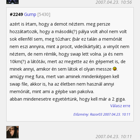
2007.04.23. 10:56
#2249
Gump
[5430]
azért is írtam, hogy a demot néztem. meg persze
hozzátartozik, hogy a második(?) pálya volt ahol nem volt
sok ellenfél sem, meg tűzharc (bár ez talán a memóriát
nem eszi annyira, mint a procit, videókártyát). a vinyót nem
néztem, de nem rémlik, hogy swap lett volna. ja és nem
10km(?) a látótáv, mert az megette az én gépemet is, de
minek annyi, amikor én sem látok el olyan messze
.
amúgy meg fura, mert van aminek mindenképpen kell
swap file, akkor is, ha az életben nem használ annyi
memóriát, mint ami a gépbe van pakolva.
abban mindenesetre egyetértünk, hogy kell már a 2 giga.
Válasz erre
Előzmény: Razor03 2007.04.23. 10:11
2007.04.23. 10:11