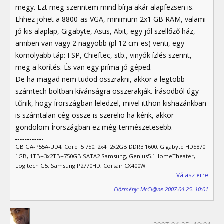
megy. Ezt meg szerintem mind bírja akár alapfezsen is.
Ehhez jöhet a 8800-as VGA, minimum 2x1 GB RAM, valami
jó kis alaplap, Gigabyte, Asus, Abit, egy jól szellőző ház,
amiben van vagy 2 nagyobb (pl 12 cm-es) venti, egy
komolyabb táp: FSP, Chieftec, stb., vinyók ízlés szerint,
meg a körítés. És van egy príma jó géped.
De ha magad nem tudod összrakni, akkor a legtöbb
számtech boltban kívánságra összerakják. Írásodból úgy
tűnik, hogy Írországban leledzel, mivel itthon kishazánkban
is számtalan cég össze is szerelio ha kérik, akkor
gondolom Írországban ez még természetesebb.
GB GA-P55A-UD4, Core i5 750, 2x4+2x2GB DDR3 1600, Gigabyte HD5870
1GB, 1TB+3x2TB+750GB SATA2 Samsung, Genius5.1HomeTheater,
Logitech G5, Samsung P2770HD, Corsair CX400W
Válasz erre
Előzmény: McCl@ne 2007.04.25. 10:01