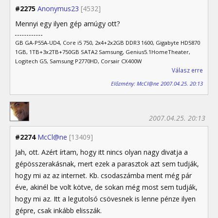
#2275
Anonymus23
[4532]
Mennyi egy ilyen gép amúgy ott?
GB GA-P55A-UD4, Core i5 750, 2x4+2x2GB DDR3 1600, Gigabyte HD5870
1GB, 1TB+3x2TB+750GB SATA2 Samsung, Genius5.1HomeTheater,
Logitech G5, Samsung P2770HD, Corsair CX400W
Válasz erre
Előzmény: McCl@ne 2007.04.25. 20:13
2007.04.25. 20:13
#2274
McCl@ne
[13409]
Jah, ott. Azért írtam, hogy itt nincs olyan nagy divatja a
gépösszerakásnak, mert ezek a parasztok azt sem tudják,
hogy mi az az internet. Kb. csodaszámba ment még pár
éve, akinél be volt kötve, de sokan még most sem tudják,
hogy mi az. Itt a legutolsó csövesnek is lenne pénze ilyen
gépre, csak inkább elisszák.