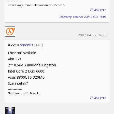
Kevés vagy, mint Celeronban az L2 cache!
Válasz erre
Előzmény: omen81 2007.04.23. 18:05
2007.04.23. 18:05
#2250
omen81
[148]
Ehez mit szóltok:
Abit IB9
2*1024MB 800Mhz Kingston
Intel Core 2 Duo 6600
Asus 8800GTS 320MB
Szerintetek?
Ne esküdj, nem hiszek...
Válasz erre