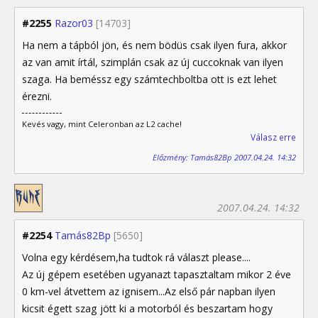
#2255
Razor03
[14703]
Ha nem a tápból jön, és nem bödüs csak ilyen fura, akkor
az van amit írtál, szimplán csak az új cuccoknak van ilyen
szaga. Ha beméssz egy számtechboltba ott is ezt lehet
érezni.
Kevés vagy, mint Celeronban az L2 cache!
Válasz erre
Előzmény: Tamás82Bp 2007.04.24. 14:32
2007.04.24. 14:32
#2254
Tamás82Bp
[5650]
Volna egy kérdésem,ha tudtok rá választ please....
Az új gépem esetében ugyanazt tapasztaltam mikor 2 éve
0 km-vel átvettem az ignisem...Az első pár napban ilyen
kicsit égett szag jött ki a motorból és beszartam hogy