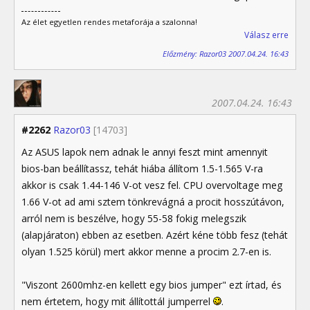
Az élet egyetlen rendes metaforája a szalonna!
Válasz erre
Előzmény: Razor03 2007.04.24. 16:43
2007.04.24. 16:43
#2262
Razor03
[14703]
Az ASUS lapok nem adnak le annyi feszt mint amennyit
bios-ban beállítassz, tehát hiába állítom 1.5-1.565 V-ra
akkor is csak 1.44-146 V-ot vesz fel. CPU overvoltage meg
1.66 V-ot ad ami sztem tönkrevágná a procit hosszútávon,
arról nem is beszélve, hogy 55-58 fokig melegszik
(alapjáraton) ebben az esetben. Azért kéne több fesz (tehát
olyan 1.525 körül) mert akkor menne a procim 2.7-en is.
"Viszont 2600mhz-en kellett egy bios jumper" ezt írtad, és
nem értetem, hogy mit állítottál jumperrel
.