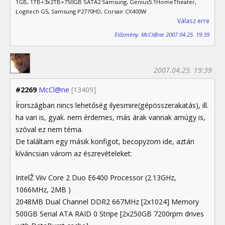
1GB, 1TB+3x2TB+750GB SATA2 Samsung, Genius5.1HomeTheater,
Logitech G5, Samsung P2770HD, Corsair CX400W
Válasz erre
Előzmény: McCl@ne 2007.04.25. 19:39
2007.04.25. 19:39
#2269
McCl@ne
[13409]
Írországban nincs lehetőség ilyesmire(gépösszerakatás), ill.
ha van is, gyak. nem érdemes, más árak vannak amúgy is,
szóval ez nem téma.
De találtam egy másik konfigot, becopyzom ide, aztán
kíváncsian várom az észrevételeket:
IntelŽ Viiv Core 2 Duo E6400 Processor (2.13GHz,
1066MHz, 2MB )
2048MB Dual Channel DDR2 667MHz [2x1024] Memory
500GB Serial ATA RAID 0 Stripe [2x250GB 7200rpm drives