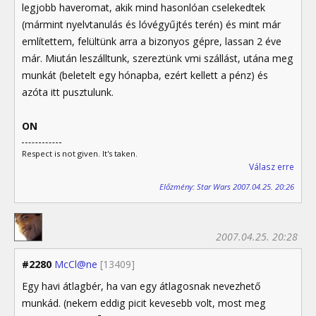
legjobb haveromat, akik mind hasonlóan cselekedtek
(mármint nyelvtanulás és lóvégyűjtés terén) és mint már
említettem, felültünk arra a bizonyos gépre, lassan 2 éve
már. Miután leszálltunk, szereztünk vmi szállást, utána meg
munkát (beletelt egy hónapba, ezért kellett a pénz) és
azóta itt pusztulunk.
ON
Respect is not given. It's taken.
Válasz erre
Előzmény: Star Wars 2007.04.25. 20:26
2007.04.25. 20:28
#2280
McCl@ne
[13409]
Egy havi átlagbér, ha van egy átlagosnak nevezhető
munkád. (nekem eddig picit kevesebb volt, most meg