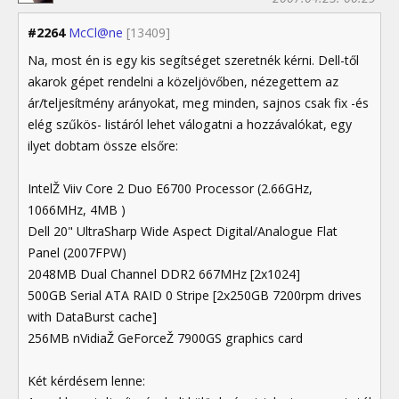
#2264
McCl@ne
[13409]
Na, most én is egy kis segítséget szeretnék kérni. Dell-től
akarok gépet rendelni a közeljövőben, nézegettem az
ár/teljesítmény arányokat, meg minden, sajnos csak fix -és
elég szűkös- listáról lehet válogatni a hozzávalókat, egy
ilyet dobtam össze elsőre:
IntelŽ Viiv Core 2 Duo E6700 Processor (2.66GHz,
1066MHz, 4MB )
Dell 20" UltraSharp Wide Aspect Digital/Analogue Flat
Panel (2007FPW)
2048MB Dual Channel DDR2 667MHz [2x1024]
500GB Serial ATA RAID 0 Stripe [2x250GB 7200rpm drives
with DataBurst cache]
256MB nVidiaŽ GeForceŽ 7900GS graphics card
Két kérdésem lenne: