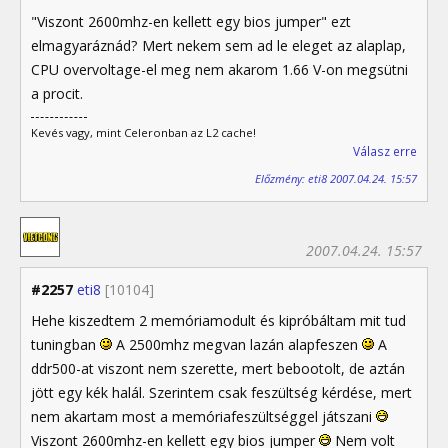
"Viszont 2600mhz-en kellett egy bios jumper" ezt
elmagyaráznád? Mert nekem sem ad le eleget az alaplap,
CPU overvoltage-el meg nem akarom 1.66 V-on megsütni
a procit.
Kevés vagy, mint Celeronban az L2 cache!
Válasz erre
Előzmény: eti8 2007.04.24. 15:57
2007.04.24. 15:57
#2257
eti8
[10104]
Hehe kiszedtem 2 memóriamodult és kipróbáltam mit tud
tuningban
A 2500mhz megvan lazán alapfeszen
A
ddr500-at viszont nem szerette, mert bebootolt, de aztán
jött egy kék halál. Szerintem csak feszültség kérdése, mert
nem akartam most a memóriafeszültséggel játszani
Viszont 2600mhz-en kellett egy bios jumper
Nem volt