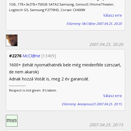
1GB, 1TB+3x2TB+750GB SATA2 Samsung, Genius5.1HomeTheater,
Logitech G5, Samsung P2770HD, Corsair CX400W
Válasz erre
Előzmény: McCl@ne 2007.04.25. 20:20
2007.04.25. 20:20
#2276
McCl@ne
[13409]
1600+ (tehát nyomathatnék bele még mindenféle szirszart,
de nem akarok)
Adnak hozzá Vistát is, meg 2 év garanciát.
Respect is not given. It's taken.
Válasz erre
Előzmény: Anonymus23 2007.04.25. 20:15
2007.04.25. 20:15