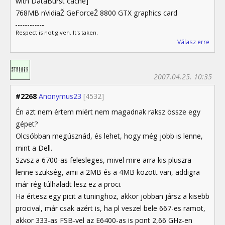
with DataBurst cache]
768MB nVidiaŽ GeForceŽ 8800 GTX graphics card
Respect is not given. It's taken.
Válasz erre
2007.04.25. 10:35
#2268
Anonymus23
[4532]
Én azt nem értem miért nem magadnak raksz össze egy
gépet?
Olcsóbban megúsznád, és lehet, hogy még jobb is lenne,
mint a Dell.
Szvsz a 6700-as felesleges, mivel mire arra kis pluszra
lenne szükség, ami a 2MB és a 4MB között van, addigra
már rég túlhaladt lesz ez a proci.
Ha értesz egy picit a tuninghoz, akkor jobban jársz a kisebb
procival, már csak azért is, ha pl veszel bele 667-es ramot,
akkor 333-as FSB-vel az E6400-as is pont 2,66 GHz-en