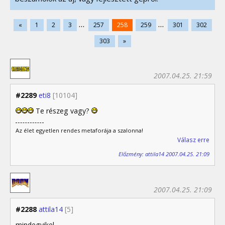
...
...
«
1
2
3
257
258
259
301
302
303
»
2007.04.25. 21:59
#2289
eti8
[10104]
Te részeg vagy?
Az élet egyetlen rendes metaforája a szalonna!
Válasz erre
Előzmény: attila14 2007.04.25. 21:09
2007.04.25. 21:09
#2288
attila14
[5]
mindegyikel