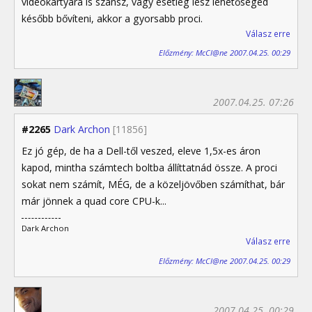
videókártyára is szánsz, vagy esetleg lesz lehetőséged
később bővíteni, akkor a gyorsabb proci.
Válasz erre
Előzmény: McCl@ne 2007.04.25. 00:29
2007.04.25. 07:26
#2265
Dark Archon
[11856]
Ez jó gép, de ha a Dell-től veszed, eleve 1,5x-es áron
kapod, mintha számtech boltba állíttatnád össze. A proci
sokat nem számít, MÉG, de a közeljövőben számíthat, bár
már jönnek a quad core CPU-k...
Dark Archon
Válasz erre
Előzmény: McCl@ne 2007.04.25. 00:29
2007.04.25. 00:29