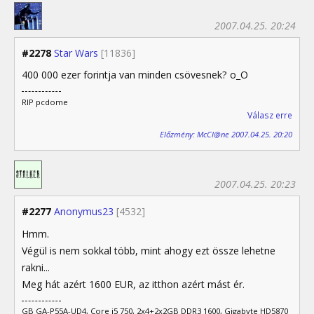
2007.04.25. 20:24
#2278
Star Wars
[11836]
400 000 ezer forintja van minden csövesnek? o_O
RIP pcdome
Válasz erre
Előzmény: McCl@ne 2007.04.25. 20:20
2007.04.25. 20:23
#2277
Anonymus23
[4532]
Hmm.
Végül is nem sokkal több, mint ahogy ezt össze lehetne
rakni...
Meg hát azért 1600 EUR, az itthon azért mást ér.
GB GA-P55A-UD4, Core i5 750, 2x4+2x2GB DDR3 1600, Gigabyte HD5870