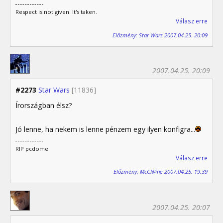
Respect is not given. It's taken.
Válasz erre
Előzmény: Star Wars 2007.04.25. 20:09
2007.04.25. 20:09
#2273
Star Wars
[11836]
Írországban élsz?
Jó lenne, ha nekem is lenne pénzem egy ilyen konfigra...
RIP pcdome
Válasz erre
Előzmény: McCl@ne 2007.04.25. 19:39
2007.04.25. 20:07