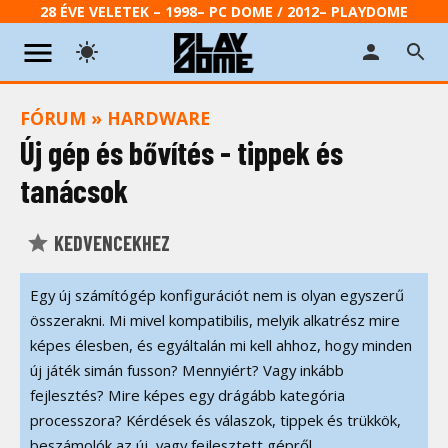
28 ÉVE VELETEK – 1998– PC DOME / 2012– PLAYDOME
FÓRUM
»
HARDWARE
Új gép és bővítés - tippek és
tanácsok
KEDVENCEKHEZ
Egy új számítógép konfigurációt nem is olyan egyszerű
összerakni. Mi mivel kompatibilis, melyik alkatrész mire
képes élesben, és egyáltalán mi kell ahhoz, hogy minden
új játék simán fusson? Mennyiért? Vagy inkább
fejlesztés? Mire képes egy drágább kategória
processzora? Kérdések és válaszok, tippek és trükkök,
beszámolók az új, vagy fejlesztett gépről.