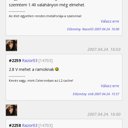
szerintem 1.40 valahányon még elmehet.
Az élet egyetlen rendes metaforája a szalonna!
Válasz erre
Előzmény: Razor03 2007.04.24. 16:00
2007.04.24. 16:03
#2259
Razor03
[14703]
2.8 V mehet a ramoknak
.
Kevés vagy, mint Celeronban az L2 cache!
Válasz erre
Előzmény: eti8 2007.04.24. 15:57
2007.04.24. 16:00
#2258
Razor03
[14703]