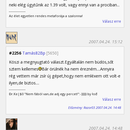
neki elég úgytűnik az 1.39 volt, vagy ennyi van a prociban...
Az élet egyetlen rendes metaforája a szalonna!
Válasz erre
2007.04.24. 15:12
#2256
Tamás82Bp
[5650]
Köszi a megnyugtató választ.Egyáltalán nem büdös,sőt
sztem kellemes
Bár örülnék ha nem érezném....Annyira
rég vettem már zsír új gépet,hogy nem emléxem ott volt-e
ilyen,de biztos....
Đr.Ke|$0 "Nem fából van,de adj egy percet!":-)))))) by łođ
Válasz erre
Előzmény: Razor03 2007.04.24. 14:48
2007.04.24. 14:48