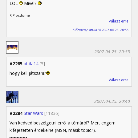
LOL
Mivel?
RIP pcdome
Válasz erre
Előzmény: attila14 2007.04.25. 20:55
2007.04.25. 20:55
#2285
attila14
[5]
hogy kell játszani?
Válasz erre
2007.04.25. 20:40
#2284
Star Wars
[11836]
Van kedved beszélgetni erről a témáról? Mert engem
kifejezetten érdekelne (MSN, másik topic?).