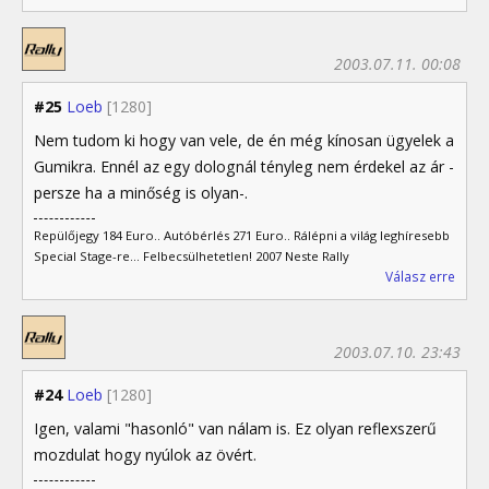
2003.07.11. 00:08
#25
Loeb
[1280]
Nem tudom ki hogy van vele, de én még kínosan ügyelek a
Gumikra. Ennél az egy dolognál tényleg nem érdekel az ár -
persze ha a minőség is olyan-.
Repülőjegy 184 Euro.. Autóbérlés 271 Euro.. Rálépni a világ leghíresebb
Special Stage-re... Felbecsülhetetlen! 2007 Neste Rally
Válasz erre
2003.07.10. 23:43
#24
Loeb
[1280]
Igen, valami "hasonló" van nálam is. Ez olyan reflexszerű
mozdulat hogy nyúlok az övért.