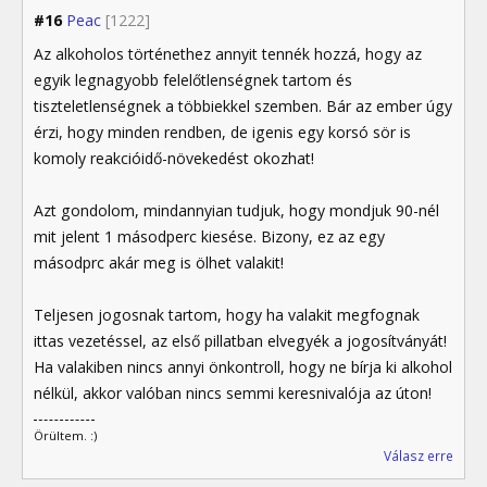
#16
Peac
[1222]
Az alkoholos történethez annyit tennék hozzá, hogy az
egyik legnagyobb felelőtlenségnek tartom és
tiszteletlenségnek a többiekkel szemben. Bár az ember úgy
érzi, hogy minden rendben, de igenis egy korsó sör is
komoly reakcióidő-növekedést okozhat!
Azt gondolom, mindannyian tudjuk, hogy mondjuk 90-nél
mit jelent 1 másodperc kiesése. Bizony, ez az egy
másodprc akár meg is ölhet valakit!
Teljesen jogosnak tartom, hogy ha valakit megfognak
ittas vezetéssel, az első pillatban elvegyék a jogosítványát!
Ha valakiben nincs annyi önkontroll, hogy ne bírja ki alkohol
nélkül, akkor valóban nincs semmi keresnivalója az úton!
Örültem. :)
Válasz erre