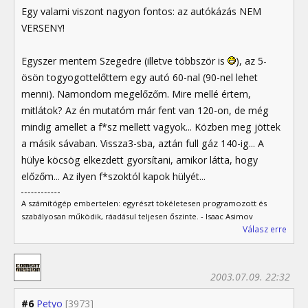
Egy valami viszont nagyon fontos: az autókázás NEM
VERSENY!
Egyszer mentem Szegedre (illetve többször is
), az 5-
ösön togyogottelőttem egy autó 60-nal (90-nel lehet
menni). Namondom megelőzőm. Mire mellé értem,
mitlátok? Az én mutatóm már fent van 120-on, de még
mindig amellet a f*sz mellett vagyok... Közben meg jöttek
a másik sávaban. Vissza3-sba, aztán full gáz 140-ig... A
hülye köcsög elkezdett gyorsítani, amikor látta, hogy
előzőm... Az ilyen f*szoktól kapok hülyét...
A számítógép embertelen: egyrészt tökéletesen programozott és
szabályosan működik, ráadásul teljesen őszinte. - Isaac Asimov
Válasz erre
2003.07.09. 22:32
#6
Petyo
[3973]