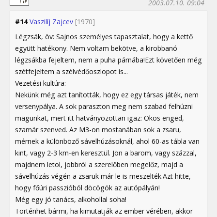
2003.07.10. 09:04
#14
Vaszilíj Zajcev
[1970]
Légzsák, öv: Sajnos személyes tapasztalat, hogy a kettő
együtt hatékony. Nem voltam bekötve, a kirobbanó
légzsákba fejeltem, nem a puha párnába!Ezt követően még
szétfejeltem a szélvédőoszlopot is...
Vezetési kultúra:
Nekünk még azt tanították, hogy ez egy társas játék, nem
versenypálya. A sok paraszton meg nem szabad felhúzni
magunkat, mert itt hatványozottan igaz: Okos enged,
szamár szenved. Az M3-on mostanában sok a zsaru,
mérnek a különböző sávelhúzásoknál, ahol 60-as tábla van
kint, vagy 2-3 km-en keresztül. Jön a barom, vagy százzal,
majdnem letol, jobbról a szerelőben megelőz, majd a
sávelhúzás végén a zsaruk már le is meszelték.Azt hitte,
hogy főúri passzióból döcögök az autópályán!
Még egy jó tanács, alkohollal soha!
Történhet bármi, ha kimutatják az ember vérében, akkor