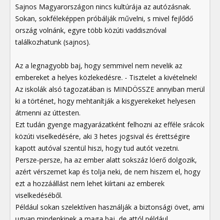
Sajnos Magyarországon nincs kultúrája az autózásnak.
Sokan, sokféleképpen próbálják művelni, s mivel fejlődő
ország volnánk, egyre több közúti vaddisznóval
találkozhatunk (sajnos).
Az a legnagyobb baj, hogy semmivel nem nevelik az
embereket a helyes közlekedésre. - Tisztelet a kivételnek!
Az iskolák alsó tagozatában is MINDÖSSZE annyiban merül
ki a történet, hogy mehtanítják a kisgyerekeket helyesen
átmenni az úttesten.
Ezt tudán gyenge magyarázatként felhozni az efféle srácok
közúti viselkedésére, aki 3 hetes jogsival és érettségire
kapott autóval szentül hiszi, hogy tud autót vezetni.
Persze-persze, ha az ember alatt sokszáz lóerő dolgozik,
azért vérszemet kap és tolja neki, de nem hiszem el, hogy
ezt a hozzáállást nem lehet kiírtani az emberek
viselkedéséből.
Például sokan szelektíven használják a biztonsági övet, ami
ugyan mindenkinek a maga baj, de attól például