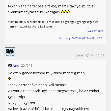
Akkor pláne ne taposs a fékbe, mert eltaknyolsz. Itt is
ellenkormányzással kel korrigálni.
Most nekünk, erőseknek kell elviselnünk a gyengék gyengeségét, és
nem a magunk kedvére kell tenni.
Válasz erre
Előzmény: RatBaG 2003.07.09. 22:13
2003.07.09. 22:23
#5
Eric
[20761]
Ha ezen gondolkoznod kell, akkor már rég késő!
Ennek ösztönből-rutinból kell mennie.
Viszont a rutint csak úgy lehet megszerezni, ha az ember
gyakorolja.
Nagyon egyszerű.
Ha leesik az első hó, el kell menni egy nagyobb nyilt