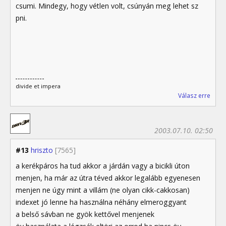
csumi. Mindegy, hogy vétlen volt, csúnyán meg lehet sz
pni.
divide et impera
Válasz erre
2003.07.10. 02:50
#13
hriszto
[7565]
a kerékpáros ha tud akkor a járdán vagy a bicikli úton
menjen, ha már az útra téved akkor legalább egyenesen
menjen ne úgy mint a villám (ne olyan cikk-cakkosan)
indexet jó lenne ha használna néhány elmeroggyant
a belső sávban ne gyök kettővel menjenek