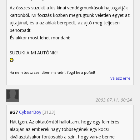
Az összes suzukit a kis kínai vendégmunkások hajtogatják
kartonból. Mi focizás közben megrugtunk véletlen egyet az
ajtajánál, és a az ablak berepedt, az ajtó meg teljesen
behorpadt.
És akkor most lehet mondani:
SUZUKI A MI AUTÓNK!!!
Ha nem tudsz csendben maradni, fogd be a pofád!
Válasz erre
2003.07.11. 00:24
#27
CybearBoy
[3123]
Hát igen. Az oktatómtól hallottam, hogy egy felmérés
alapján az emberek nagy többségének egy kocsi
kiválasztásakor fontosabb a szín, hogy van-e benne