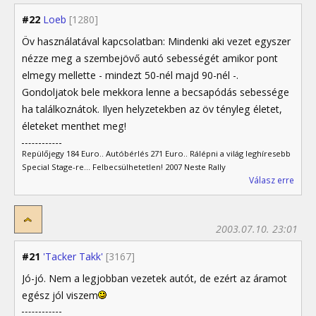
#22
Loeb
[1280]
Öv használatával kapcsolatban: Mindenki aki vezet egyszer
nézze meg a szembejövő autó sebességét amikor pont
elmegy mellette - mindezt 50-nél majd 90-nél -.
Gondoljatok bele mekkora lenne a becsapódás sebessége
ha találkoznátok. Ilyen helyzetekben az öv tényleg életet,
életeket menthet meg!
Repülőjegy 184 Euro.. Autóbérlés 271 Euro.. Rálépni a világ leghíresebb
Special Stage-re... Felbecsülhetetlen! 2007 Neste Rally
Válasz erre
2003.07.10. 23:01
#21
'Tacker Takk'
[3167]
Jó-jó. Nem a legjobban vezetek autót, de ezért az áramot
egész jól viszem