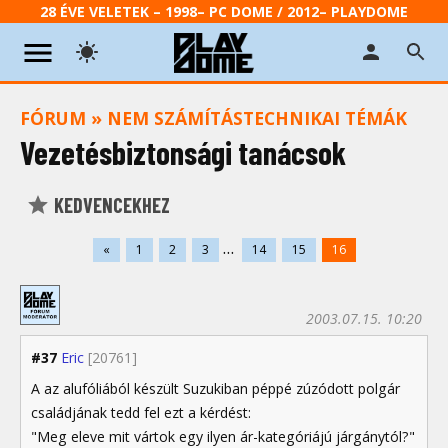
28 ÉVE VELETEK – 1998– PC DOME / 2012– PLAYDOME
FÓRUM
»
NEM SZÁMÍTÁSTECHNIKAI TÉMÁK
Vezetésbiztonsági tanácsok
KEDVENCEKHEZ
...
«
1
2
3
14
15
16
2003.07.15. 10:20
#37
Eric
[20761]
A az alufóliából készült Suzukiban péppé zúzódott polgár
családjának tedd fel ezt a kérdést:
"Meg eleve mit vártok egy ilyen ár-kategóriájú járgánytól?"