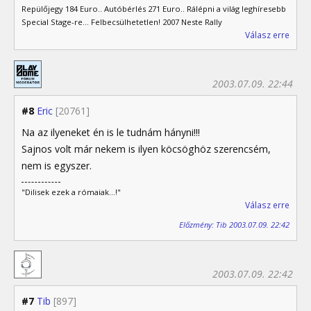
Repülőjegy 184 Euro.. Autóbérlés 271 Euro.. Rálépni a világ leghíresebb
Special Stage-re... Felbecsülhetetlen! 2007 Neste Rally
Válasz erre
2003.07.09. 22:44
#8
Eric
[20761]
Na az ilyeneket én is le tudnám hányni!!!
Sajnos volt már nekem is ilyen köcsöghöz szerencsém,
nem is egyszer.
"Dilisek ezek a rómaiak...!"
Válasz erre
Előzmény: Tib 2003.07.09. 22:42
2003.07.09. 22:42
#7
Tib
[897]