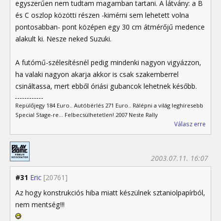
egyszerűen nem tudtam magamban tartani. A látvány: a B
és C oszlop közötti részen -kimérni sem lehetett volna
pontosabban- pont középen egy 30 cm átmérőjű medence
alakult ki. Nesze neked Suzuki.
A futómű-szélesítésnél pedig mindenki nagyon vigyázzon,
ha valaki nagyon akarja akkor is csak szakemberrel
csináltassa, mert ebből óriási gubancok lehetnek később.
Repülőjegy 184 Euro.. Autóbérlés 271 Euro.. Rálépni a világ leghíresebb
Special Stage-re... Felbecsülhetetlen! 2007 Neste Rally
Válasz erre
2003.07.11. 16:07
#31
Eric
[20761]
Az hogy konstrukciós hiba miatt készülnek sztaniolpapírból,
nem mentség!!!