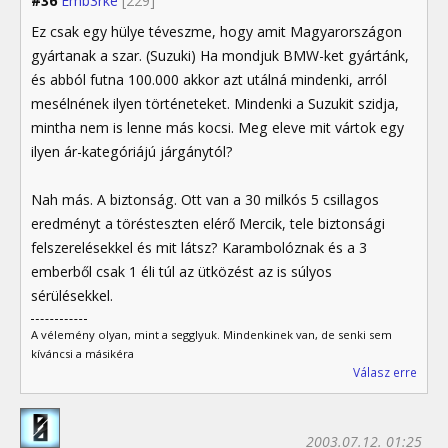
#36
Emb3rke
[229]
Ez csak egy hülye téveszme, hogy amit Magyarországon
gyártanak a szar. (Suzuki) Ha mondjuk BMW-ket gyártánk,
és abból futna 100.000 akkor azt utálná mindenki, arról
mesélnének ilyen történeteket. Mindenki a Suzukit szidja,
mintha nem is lenne más kocsi. Meg eleve mit vártok egy
ilyen ár-kategóriájú járgánytól?
Nah más. A biztonság. Ott van a 30 milkós 5 csillagos
eredményt a törésteszten elérő Mercik, tele biztonsági
felszerelésekkel és mit látsz? Karambolóznak és a 3
emberből csak 1 éli túl az ütközést az is súlyos
sérülésekkel.
A vélemény olyan, mint a segglyuk. Mindenkinek van, de senki sem
kíváncsi a másikéra
Válasz erre
2003.07.12. 01:25