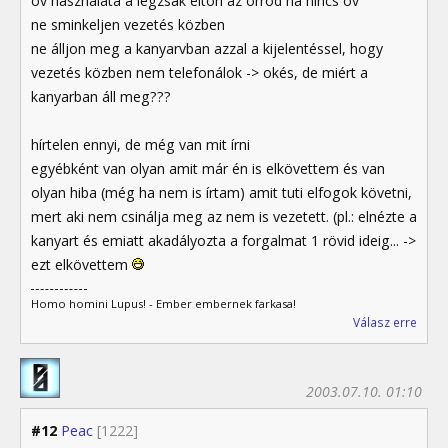
öv használata a légzsák eltöri az orrod ha nincs öv
ne sminkeljen vezetés közben
ne álljon meg a kanyarvban azzal a kijelentéssel, hogy
vezetés közben nem telefonálok -> okés, de miért a
kanyarban áll meg???
hírtelen ennyi, de még van mit írni
egyébként van olyan amit már én is elkövettem és van
olyan hiba (még ha nem is írtam) amit tuti elfogok követni,
mert aki nem csinálja meg az nem is vezetett. (pl.: elnézte a
kanyart és emiatt akadályozta a forgalmat 1 rövid ideig... ->
ezt elkövettem
Homo homini Lupus! - Ember embernek farkasa!
Válasz erre
2003.07.10. 01:10
#12
Peac
[1222]