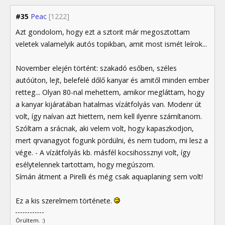
#35
Peac
[1222]
Azt gondolom, hogy ezt a sztorit már megosztottam
veletek valamelyik autós topikban, amit most ismét leírok...
November elején történt: szakadó esőben, széles
autóúton, lejt, belefelé dőlő kanyar és amitől minden ember
retteg... Olyan 80-nal mehettem, amikor megláttam, hogy
a kanyar kijáratában hatalmas vízátfolyás van. Modenr út
volt, így naívan azt hiettem, nem kell ilyenre számítanom.
Szóltam a srácnak, aki velem volt, hogy kapaszkodjon,
mert qrvanagyot fogunk pördülni, és nem tudom, mi lesz a
vége. - A vízátfolyás kb. másfél kocsihossznyi volt, így
esélytelennek tartottam, hogy megúszom.
Símán átment a Pirelli és még csak aquaplaning sem volt!
Ez a kis szerelmem története.
Örültem. :)