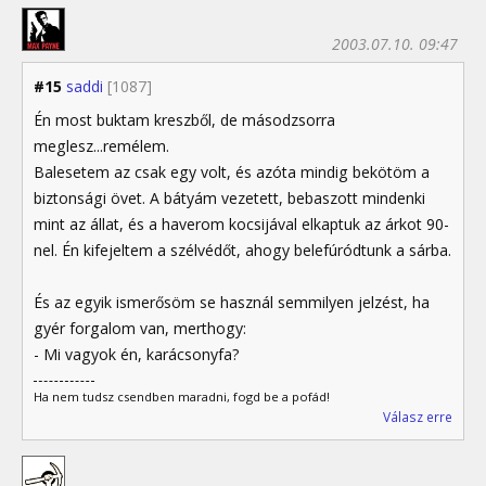
2003.07.10. 09:47
#15
saddi
[1087]
Én most buktam kreszből, de másodzsorra
meglesz...remélem.
Balesetem az csak egy volt, és azóta mindig bekötöm a
biztonsági övet. A bátyám vezetett, bebaszott mindenki
mint az állat, és a haverom kocsijával elkaptuk az árkot 90-
nel. Én kifejeltem a szélvédőt, ahogy belefúródtunk a sárba.
És az egyik ismerősöm se használ semmilyen jelzést, ha
gyér forgalom van, merthogy:
- Mi vagyok én, karácsonyfa?
Ha nem tudsz csendben maradni, fogd be a pofád!
Válasz erre