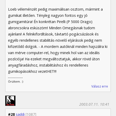
Loeb véleménzét pedig maximálisan osztom, mármint a
gumikat illetően. Tényleg nagyon fontos egy jó
gumigarnitúra! Én konkrétan Pirelli (P 5000 Drago)
abroncsokra esküszöm! Minden Omegásnak tudom
ajánlani! A felnikifordítások, távtartó pogácsázások és
egyéb rendellenes stabilitás-növelő eljárások pedig nem
kifizetődő dolgok. - A mordern autóknál minden hajszálra ki
van mérve computer-rel, hogy minek hol van az ideális
pozíciója! Ha ezeket megváltoztatjuk, akkor rövid úton
anyagfáradáshoz, instabilitáshoz és rendellenes
gumikopásokhoz vezetHET!!!
Örültem. :)
Válasz erre
2003.07.11. 10:41
#28
saddi
[1087]