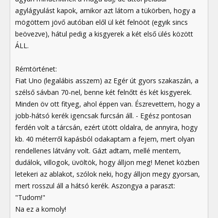
agylágyulást kapok, amikor azt látom a tükörben, hogy a
mögöttem jövő autóban elől ül két felnööt (egyik sincs
beövezve), hátul pedig a kisgyerek a két első ülés között
ÁLL.
Rémtörténet:
Fiat Uno (legalábis asszem) az Egér út gyors szakaszán, a
szélső sávban 70-nel, benne két felnőtt és két kisgyerek.
Minden öv ott fityeg, ahol éppen van. Észrevettem, hogy a
jobb-hátsó kerék igencsak furcsán áll. - Egész pontosan
ferdén volt a tárcsán, ezért ütött oldalra, de annyira, hogy
kb. 40 méterről kapásból odakaptam a fejem, mert olyan
rendellenes látvány volt. Gázt adtam, mellé mentem,
dudálok, villogok, üvöltök, hogy álljon meg! Menet közben
letekeri az ablakot, szólok neki, hogy álljon megy gyorsan,
mert rosszul áll a hátsó kerék. Aszongya a paraszt:
"Tudom!"
Na ez a komoly!