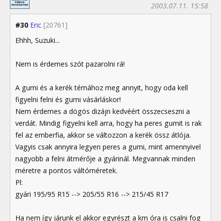
2003.07.11. 15:58
#30
Eric
[20761]
Ehhh, Suzuki...
Nem is érdemes szót pazarolni rá!
A gumi és a kerék témához meg annyit, hogy oda kell
figyelni felni és gumi vásárláskor!
Nem érdemes a dögös dizájn kedvéért összecseszni a
verdát. Mindig figyelni kell arra, hogy ha peres gumit is rak
fel az emberfia, akkor se változzon a kerék össz átlója.
Vagyis csak annyira legyen peres a gumi, mint amennyivel
nagyobb a felni átmérője a gyárinál. Megvannak minden
méretre a pontos váltóméretek.
Pl:
gyári 195/95 R15 --> 205/55 R16 --> 215/45 R17
Ha nem így járunk el akkor egyrészt a km óra is csalni fog