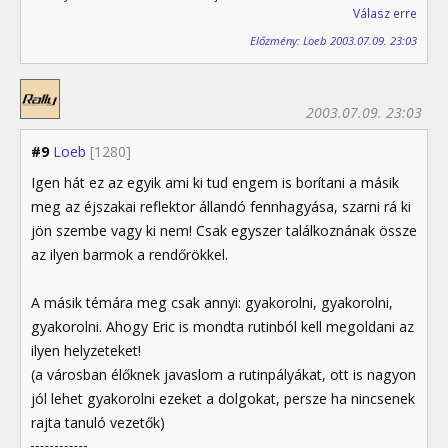
Válasz erre
Előzmény: Loeb 2003.07.09. 23:03
2003.07.09. 23:03
#9
Loeb
[1280]
Igen hát ez az egyik ami ki tud engem is borítani a másik
meg az éjszakai reflektor állandó fennhagyása, szarni rá ki
jön szembe vagy ki nem! Csak egyszer találkoznának össze
az ilyen barmok a rendőrökkel.
A másik témára meg csak annyi: gyakorolni, gyakorolni,
gyakorolni. Ahogy Eric is mondta rutinból kell megoldani az
ilyen helyzeteket!
(a városban élőknek javaslom a rutinpályákat, ott is nagyon
jól lehet gyakorolni ezeket a dolgokat, persze ha nincsenek
rajta tanuló vezetők)