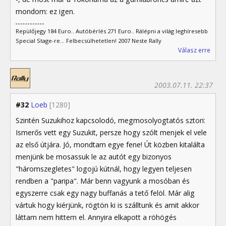
mondom: ez igen.
Repülőjegy 184 Euro.. Autóbérlés 271 Euro.. Rálépni a világ leghíresebb
Special Stage-re... Felbecsülhetetlen! 2007 Neste Rally
Válasz erre
2003.07.11. 22:37
#32
Loeb
[1280]
Szintén Suzukihoz kapcsolodó, megmosolyogtatós sztori:
Ismerős vett egy Suzukit, persze hogy szólt menjek el vele
az első útjára. Jó, mondtam egye fene! Út közben kitalálta
menjünk be mosassuk le az autót egy bizonyos
"háromszegletes" logojú kútnál, hogy legyen teljesen
rendben a "paripa". Már benn vagyunk a mosóban és
egyszerre csak egy nagy buffanás a tető felöl. Már alig
vártuk hogy kiérjünk, rögtön ki is szálltunk és amit akkor
láttam nem hittem el. Annyira elkapott a röhögés