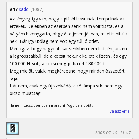
#17
saddi
[1087]
Az tényleg így van, hogy a piától lassulnak, tompulnak az
érzékek. De ebben az esetben senki nem volt tiszta, és a
bátyám bizonygatta, ohgy ő teljesen jól van, mi el is hittük
neki. Bár így utólag nem volt egy túl jó ötlet.
Mert igaz, hogy nagyobb kár senkiben nem lett, én jártam
a legrosszabbúl, de a kocsit nekünk kellett kifizetni, és egy
100.000 Ft volt, a kocsi meg jó ha ért 180.000-t.
Még mielőtt valaki megkérdezné, hogy minden összetört
raja:
Hát nem, csak egy új szélvédő, első lámpa stb. nem egy
olcsó mulatság.
Ha nem tudsz csendben maradni, fogd be a pofád!
Válasz erre
2003.07.10. 11:47