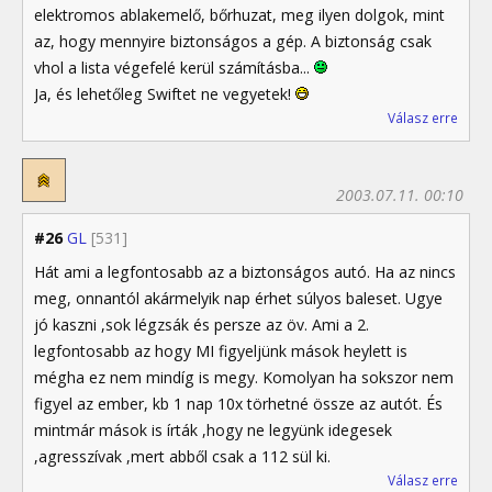
elektromos ablakemelő, bőrhuzat, meg ilyen dolgok, mint
az, hogy mennyire biztonságos a gép. A biztonság csak
vhol a lista végefelé kerül számításba...
Ja, és lehetőleg Swiftet ne vegyetek!
Válasz erre
2003.07.11. 00:10
#26
GL
[531]
Hát ami a legfontosabb az a biztonságos autó. Ha az nincs
meg, onnantól akármelyik nap érhet súlyos baleset. Ugye
jó kaszni ,sok légzsák és persze az öv. Ami a 2.
legfontosabb az hogy MI figyeljünk mások heylett is
mégha ez nem mindíg is megy. Komolyan ha sokszor nem
figyel az ember, kb 1 nap 10x törhetné össze az autót. És
mintmár mások is írták ,hogy ne legyünk idegesek
,agresszívak ,mert abből csak a 112 sül ki.
Válasz erre