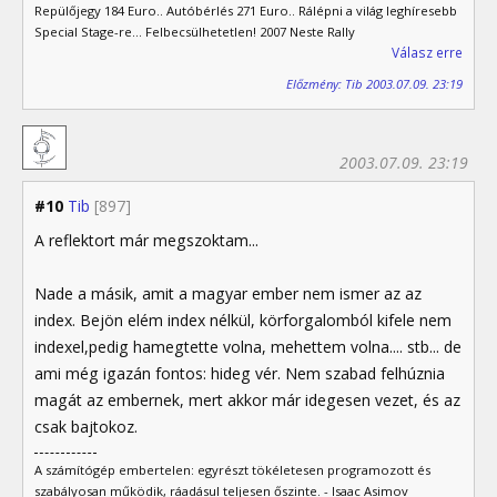
Repülőjegy 184 Euro.. Autóbérlés 271 Euro.. Rálépni a világ leghíresebb
Special Stage-re... Felbecsülhetetlen! 2007 Neste Rally
Válasz erre
Előzmény: Tib 2003.07.09. 23:19
2003.07.09. 23:19
#10
Tib
[897]
A reflektort már megszoktam...
Nade a másik, amit a magyar ember nem ismer az az
index. Bejön elém index nélkül, körforgalomból kifele nem
indexel,pedig hamegtette volna, mehettem volna.... stb... de
ami még igazán fontos: hideg vér. Nem szabad felhúznia
magát az embernek, mert akkor már idegesen vezet, és az
csak bajtokoz.
A számítógép embertelen: egyrészt tökéletesen programozott és
szabályosan működik, ráadásul teljesen őszinte. - Isaac Asimov