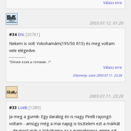
Válasz erre
2003.07.12. 01:20
#34
Eric
[20761]
Nekem is volt Yokohamám(195/50 R15) és meg voltam
vele elégedve.
"Dilisek ezek a rómaiak...!"
Válasz erre
Előzmény: Loeb 2003.07.11. 23:28
2003.07.11. 23:28
#33
Loeb
[1280]
Ja meg a gumik: Egy darabig én is nagy Pirelli rajongó
voltam - amúgy még a mai napig is tisztelem ezt a márkát
-, de most már a Yokohama az a gumiabroncs amire azt