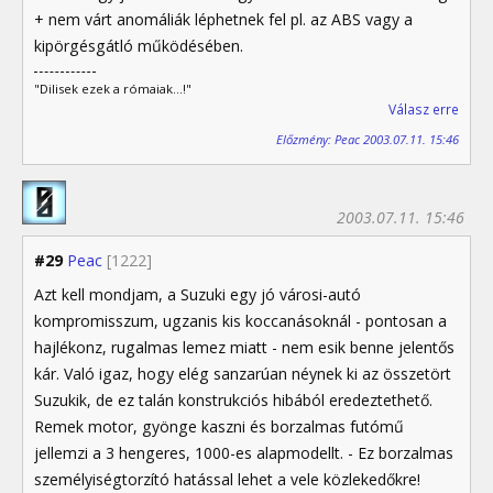
+ nem várt anomáliák léphetnek fel pl. az ABS vagy a
kipörgésgátló működésében.
"Dilisek ezek a rómaiak...!"
Válasz erre
Előzmény: Peac 2003.07.11. 15:46
2003.07.11. 15:46
#29
Peac
[1222]
Azt kell mondjam, a Suzuki egy jó városi-autó
kompromisszum, ugzanis kis koccanásoknál - pontosan a
hajlékonz, rugalmas lemez miatt - nem esik benne jelentős
kár. Való igaz, hogy elég sanzarúan néynek ki az összetört
Suzukik, de ez talán konstrukciós hibából eredeztethető.
Remek motor, gyönge kaszni és borzalmas futómű
jellemzi a 3 hengeres, 1000-es alapmodellt. - Ez borzalmas
személyiségtorzító hatással lehet a vele közlekedőkre!