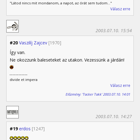
"Látod nincs mit mondanom, a napot, az órát sem tudom..."
Válasz erre
2003.07.10. 15:54
#20
Vaszilíj Zajcev
[1970]
Így van.
Ne okozzunk baleseteket az utakon. Vezessünk a járdán!
divide et impera
Válasz erre
Előzmény: 'Tacker Takk' 2003.07.10. 14:01
2003.07.10. 14:27
#19
erdos
[1247]