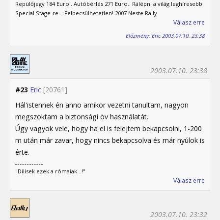
Repülőjegy 184 Euro.. Autóbérlés 271 Euro.. Rálépni a világ leghíresebb
Special Stage-re... Felbecsülhetetlen! 2007 Neste Rally
Válasz erre
Előzmény: Eric 2003.07.10. 23:38
2003.07.10. 23:38
#23
Eric
[20761]
Hál'istennek én anno amikor vezetni tanultam, nagyon
megszoktam a biztonsági öv használatát.
Úgy vagyok vele, hogy ha el is felejtem bekapcsolni, 1-200
m után már zavar, hogy nincs bekapcsolva és már nyúlok is
érte.
"Dilisek ezek a rómaiak...!"
Válasz erre
2003.07.10. 23:32