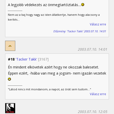
A legjobb védekezés az önmegtartóztatás....
Nem az a baj hogy nagy az isten állatkertje, hanem hogy alacsony a
kerítés...
Válasz erre
Előzmény: 'Tacker Takk' 2003.07.10. 14:01
2003.07.10. 14:01
#18
'Tacker Takk'
[3167]
Én mindent elkövetek azért hogy ne okozzak balesetet.
Éppen ezért, -hiába van meg a jogsim- nem igazán vezetek
"Látod nincs mit mondanom, a napot, az órát sem tudom..."
Válasz erre
2003.07.10. 12:05