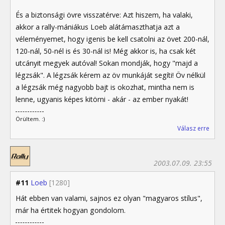
És a biztonsági övre visszatérve: Azt hiszem, ha valaki,
akkor a rally-mániákus Loeb alátámaszthatja azt a
véleményemet, hogy igenis be kell csatolni az övet 200-nál,
120-nál, 50-nél is és 30-nál is! Még akkor is, ha csak két
utcányit megyek autóval! Sokan mondják, hogy "majd a
légzsák". A légzsák kérem az öv munkáját segíti! Öv nélkül
a légzsák még nagyobb bajt is okozhat, mintha nem is
lenne, ugyanis képes kitörni - akár - az ember nyakát!
Örültem. :)
Válasz erre
2003.07.09. 23:55
#11
Loeb
[1280]
Hát ebben van valami, sajnos ez olyan "magyaros stílus",
már ha értitek hogyan gondolom.