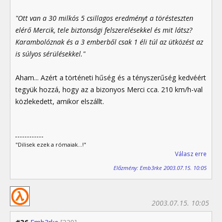
"Ott van a 30 milkós 5 csillagos eredményt a törésteszten
elérő Mercik, tele biztonsági felszerelésekkel és mit látsz?
Karambolóznak és a 3 emberből csak 1 éli túl az ütközést az
is súlyos sérülésekkel."
Aham... Azért a történeti hűség és a tényszerűség kedvéért
tegyük hozzá, hogy az a bizonyos Merci cca. 210 km/h-val
közlekedett, amikor elszállt.
"Dilisek ezek a rómaiak...!"
Válasz erre
Előzmény: Emb3rke 2003.07.15. 10:05
2003.07.15. 10:05