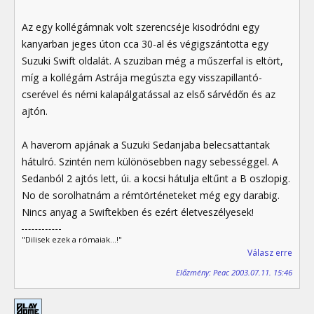
Az egy kollégámnak volt szerencséje kisodródni egy
kanyarban jeges úton cca 30-al és végigszántotta egy
Suzuki Swift oldalát. A szuziban még a műszerfal is eltört,
míg a kollégám Astrája megúszta egy visszapillantó-
cserével és némi kalapálgatással az első sárvédőn és az
ajtón.
A haverom apjának a Suzuki Sedanjaba belecsattantak
hátulró. Szintén nem különösebben nagy sebességgel. A
Sedanból 2 ajtós lett, úi. a kocsi hátulja eltűnt a B oszlopig.
No de sorolhatnám a rémtörténeteket még egy darabig.
Nincs anyag a Swiftekben és ezért életveszélyesek!
"Dilisek ezek a rómaiak...!"
Válasz erre
Előzmény: Peac 2003.07.11. 15:46