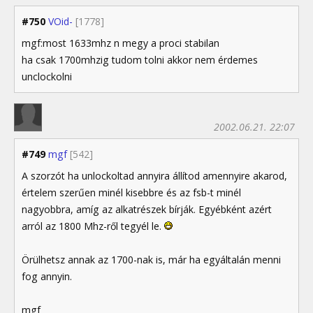
#750
VOid-
[1778]
mgf:most 1633mhz n megy a proci stabilan
ha csak 1700mhzig tudom tolni akkor nem érdemes
unclockolni
2002.06.21. 22:07
#749
mgf
[542]
A szorzót ha unlockoltad annyira állítod amennyire akarod,
értelem szerűen minél kisebbre és az fsb-t minél
nagyobbra, amíg az alkatrészek bírják. Egyébként azért
arról az 1800 Mhz-ről tegyél le.
Örülhetsz annak az 1700-nak is, már ha egyáltalán menni
fog annyin.
mgf