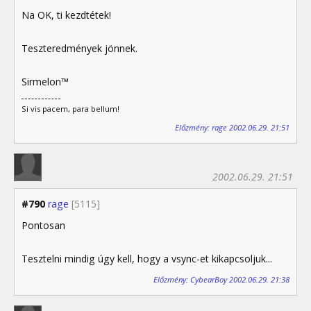
Na OK, ti kezdtétek!
Teszteredmények jönnek.
Sirmelon™
Si vis pacem, para bellum!
Előzmény: rage 2002.06.29. 21:51
2002.06.29. 21:51
#790
rage
[5115]
Pontosan
Tesztelni mindig úgy kell, hogy a vsync-et kikapcsoljuk...
Előzmény: CybearBoy 2002.06.29. 21:38