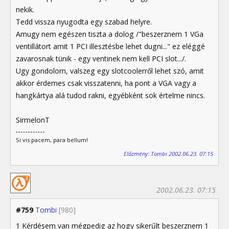
nekik.
Tedd vissza nyugodta egy szabad helyre.
Amugy nem egészen tiszta a dolog /"beszerznem 1 VGa
ventillátort amit 1 PCI illesztésbe lehet dugni..." ez eléggé
zavarosnak tünik - egy ventinek nem kell PCI slot.../.
Ugy gondolom, valszeg egy slotcoolerről lehet szó, amit
akkor érdemes csak visszatenni, ha pont a VGA vagy a
hangkártya alá tudod rakni, egyébként sok értelme nincs.
SirmelonT
Si vis pacem, para bellum!
Előzmény: Tombi 2002.06.23. 07:15
2002.06.23. 07:15
#759
Tombi
[980]
1 Kérdésem van mégpedig az hogy sikerűlt beszerznem 1