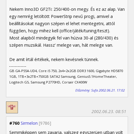
Nekem Inno3D GF2Ti: 250/400-on megy. És ez az alap. Van
egy nemrég letöltött PowerStrip nevű progi, amivel a
beállításokat nagyon szépen el lehet mentegetni, attól
függően, hogy mihez kell (office/játék/tuning/teszt).
Most alapból mindegyik fel van húzva 30-al (280/430) és
szépen muzsikál. Hassz' melege van, hát melege van.
De amit írtál értékek, nekem kevésnek tünnek.
GB GA-P55A-UD4, Core i5 750, 2x4+2x2GB DDR3 1600, Gigabyte HD5870
1GB, 1TB+3x2TB+750GB SATA2 Samsung, Genius5.1HomeTheater,
Logitech G5, Samsung P2770HD, Corsair CX400W
Előzmény: Sufa 2002.06.21. 17:02
2002.06.23. 08:51
#760
Sirmelon
[9786]
Semmiképpen sem zavarja, valszeg egyszerüen utban volt