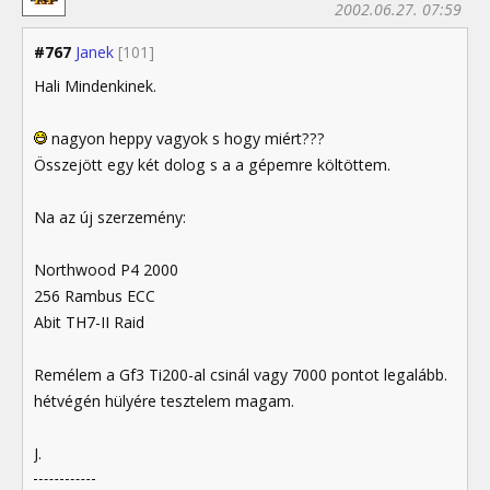
2002.06.27. 07:59
#767
Janek
[101]
Hali Mindenkinek.
nagyon heppy vagyok s hogy miért???
Összejött egy két dolog s a a gépemre költöttem.
Na az új szerzemény:
Northwood P4 2000
256 Rambus ECC
Abit TH7-II Raid
Remélem a Gf3 Ti200-al csinál vagy 7000 pontot legalább.
hétvégén hülyére tesztelem magam.
J.