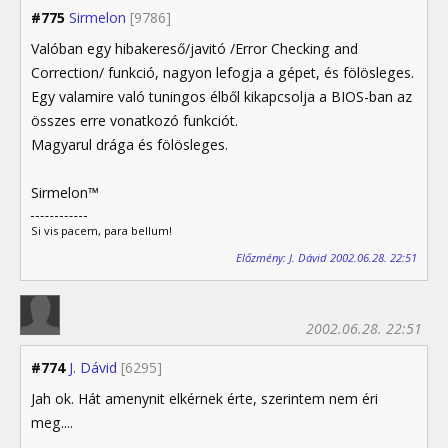
#775
Sirmelon
[9786]
Valóban egy hibakereső/javitó /Error Checking and
Correction/ funkció, nagyon lefogja a gépet, és fölösleges.
Egy valamire való tuningos élből kikapcsolja a BIOS-ban az
összes erre vonatkozó funkciót.
Magyarul drága és fölösleges.
Sirmelon™
Si vis pacem, para bellum!
Előzmény: J. Dávid 2002.06.28. 22:51
2002.06.28. 22:51
#774
J. Dávid
[6295]
Jah ok. Hát amenynit elkérnek érte, szerintem nem éri
meg....