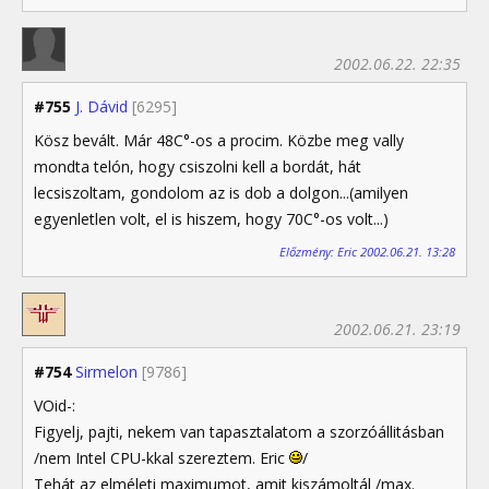
2002.06.22. 22:35
#755
J. Dávid
[6295]
Kösz bevált. Már 48C°-os a procim. Közbe meg vally
mondta telón, hogy csiszolni kell a bordát, hát
lecsiszoltam, gondolom az is dob a dolgon...(amilyen
egyenletlen volt, el is hiszem, hogy 70C°-os volt...)
Előzmény: Eric 2002.06.21. 13:28
2002.06.21. 23:19
#754
Sirmelon
[9786]
VOid-:
Figyelj, pajti, nekem van tapasztalatom a szorzóállitásban
/nem Intel CPU-kkal szereztem. Eric
/
Tehát az elméleti maximumot, amit kiszámoltál /max.