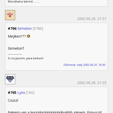
Mondhatsz bármit.........
2002.06.26. 21:51
#766
Sirmelon
[9786]
Mejiken???
SirmelonT
Si vis pacem, para bellum!
Előzmény: vally 2002.06.25. 18:30
2002.06.26. 21:35
#765
Lynx
[160]
Csüsz!
Nekem van a legggkirááááááááályabbb gépem. Figyuszd: