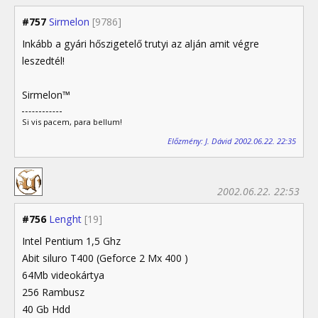
#757
Sirmelon
[9786]
Inkább a gyári hőszigetelő trutyi az alján amit végre
leszedtél!
Sirmelon™
Si vis pacem, para bellum!
Előzmény: J. Dávid 2002.06.22. 22:35
2002.06.22. 22:53
#756
Lenght
[19]
Intel Pentium 1,5 Ghz
Abit siluro T400 (Geforce 2 Mx 400 )
64Mb videokártya
256 Rambusz
40 Gb Hdd