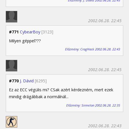
Előzmény: J. Dávid 2002.06.28. 22:45
2002.06.28. 22:45
#771
CybearBoy
[3123]
Milyen géppel???
Előzmény: CragHack 2002.06.28. 22:43
2002.06.28. 22:45
#770
J. Dávid
[6295]
Ez az ECC végülis mi? CSak azért kérdezném, mert ezek
mindig drágábbak a normálnál...
Előzmény: Sirmelon 2002.06.28. 22:35
2002.06.28. 22:43