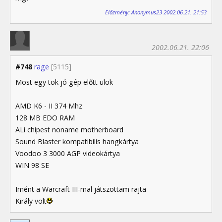
Előzmény: Anonymus23 2002.06.21. 21:53
2002.06.21. 22:06
#748
rage
[5115]
Most egy tök jó gép előtt ülök
AMD K6 - II 374 Mhz
128 MB EDO RAM
ALi chipest noname motherboard
Sound Blaster kompatibilis hangkártya
Voodoo 3 3000 AGP videokártya
WIN 98 SE
Imént a Warcraft III-mal játszottam rajta
Király volt