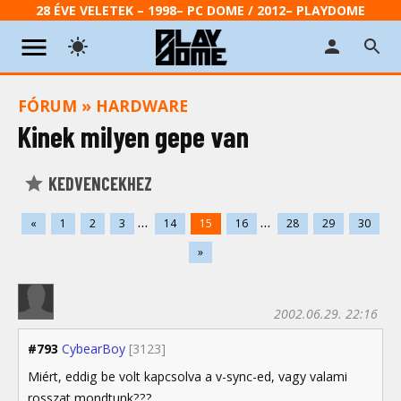
28 ÉVE VELETEK – 1998– PC DOME / 2012– PLAYDOME
FÓRUM
»
HARDWARE
Kinek milyen gepe van
KEDVENCEKHEZ
...
...
«
1
2
3
14
15
16
28
29
30
»
2002.06.29. 22:16
#793
CybearBoy
[3123]
Miért, eddig be volt kapcsolva a v-sync-ed, vagy valami
rosszat mondtunk???