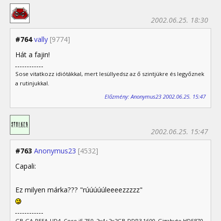
2002.06.25. 18:30
#764
vally
[9774]
Hát a fajin!
Sose vitatkozz idiótákkal, mert lesüllyedsz az ő szintjükre és legyőznek
a rutinjukkal.
Előzmény: Anonymus23 2002.06.25. 15:47
2002.06.25. 15:47
#763
Anonymus23
[4532]
Capali:
Ez milyen márka??? "rúúúúúleeeezzzzz"
GB GA-P55A-UD4, Core i5 750, 2x4+2x2GB DDR3 1600, Gigabyte HD5870