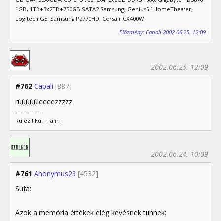
1GB, 1TB+3x2TB+750GB SATA2 Samsung, Genius5.1HomeTheater,
Logitech G5, Samsung P2770HD, Corsair CX400W
Előzmény: Capali 2002.06.25. 12:09
2002.06.25. 12:09
#762
Capali
[887]
rúúúúúleeeezzzzz
Rulez ! Kúl ! Fajin !
2002.06.24. 10:09
#761
Anonymus23
[4532]
Sufa:
Azok a memória értékek elég kevésnek tünnek: