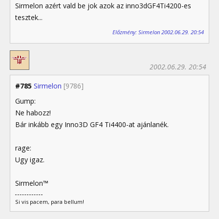
Sirmelon azért vald be jok azok az inno3dGF4Ti4200-es
tesztek...
Előzmény: Sirmelon 2002.06.29. 20:54
2002.06.29. 20:54
#785
Sirmelon
[9786]
Gump:
Ne habozz!
Bár inkább egy Inno3D GF4 Ti4400-at ajánlanék.
rage:
Ugy igaz.
Sirmelon™
Si vis pacem, para bellum!