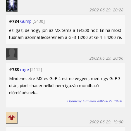
2002.06.29. 20:28
#784
Gump
[5430]
ez igaz, de hogy jön az MX téma a Ti4200-hoz. Én ha most
tudnám azonnal lecserélném a GF3 Ti200-at GF4 Ti4200-re.
2002.06.29. 20:06
#783
rage
[5115]
Mindenesetre MX-es GeF 4-est ne vegyen, mert egy GeF 3
után, pixel shader nélkül nem igazán mondható
előrelépésnek...
Előzmény: Sirmelon 2002.06.29. 19:00
2002.06.29. 19:00