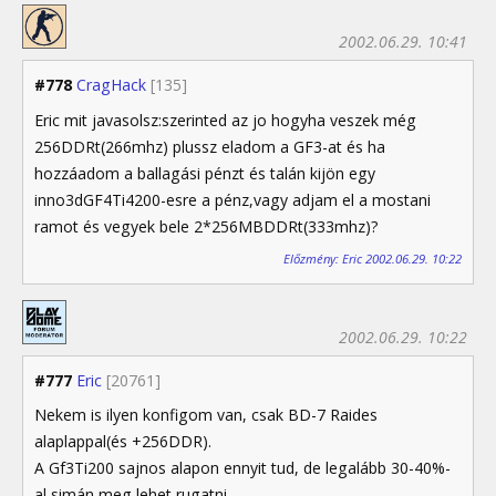
2002.06.29. 10:41
#778
CragHack
[135]
Eric mit javasolsz:szerinted az jo hogyha veszek még
256DDRt(266mhz) plussz eladom a GF3-at és ha
hozzáadom a ballagási pénzt és talán kijön egy
inno3dGF4Ti4200-esre a pénz,vagy adjam el a mostani
ramot és vegyek bele 2*256MBDDRt(333mhz)?
Előzmény: Eric 2002.06.29. 10:22
2002.06.29. 10:22
#777
Eric
[20761]
Nekem is ilyen konfigom van, csak BD-7 Raides
alaplappal(és +256DDR).
A Gf3Ti200 sajnos alapon ennyit tud, de legalább 30-40%-
al simán meg lehet rugatni.