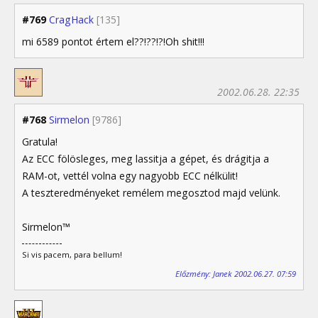
#769
CragHack
[135]
mi 6589 pontot értem el??!??!?!Oh shit!!!
2002.06.28. 22:35
#768
Sirmelon
[9786]
Gratula!
Az ECC fölösleges, meg lassitja a gépet, és drágitja a
RAM-ot, vettél volna egy nagyobb ECC nélkülit!
A teszteredményeket remélem megosztod majd velünk.
Sirmelon™
Si vis pacem, para bellum!
Előzmény: Janek 2002.06.27. 07:59