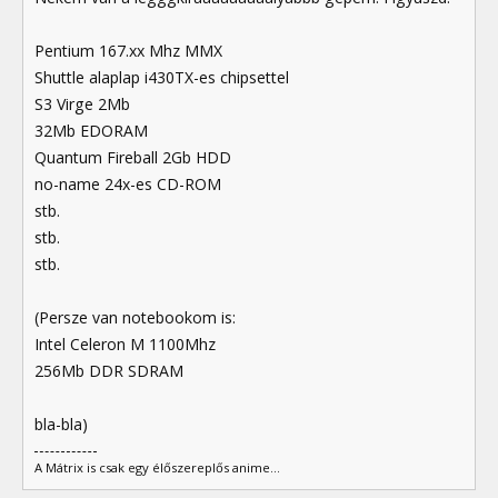
Pentium 167.xx Mhz MMX
Shuttle alaplap i430TX-es chipsettel
S3 Virge 2Mb
32Mb EDORAM
Quantum Fireball 2Gb HDD
no-name 24x-es CD-ROM
stb.
stb.
stb.
(Persze van notebookom is:
Intel Celeron M 1100Mhz
256Mb DDR SDRAM
bla-bla)
A Mátrix is csak egy élőszereplős anime...