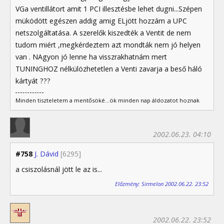
VGa ventillátort amit 1 PCI illesztésbe lehet dugni...Szépen
müködött egészen addig amig ELjött hozzám a UPC
netszolgáltatása. A szerelők kiszedték a Ventit de nem
tudom miért ,megkérdeztem azt mondták nem jó helyen
van . NAgyon jó lenne ha visszrakhatnám mert
TUNINGHOZ nélkülözhetetlen a Venti zavarja a beső háló
kártyát ???
Minden tiszteletem a mentősöké...ök minden nap áldozatot hoznak
2002.06.23. 04:10
#758
J. Dávid
[6295]
a csiszolásnál jött le az is...
Előzmény: Sirmelon 2002.06.22. 23:52
2002.06.22. 23:52