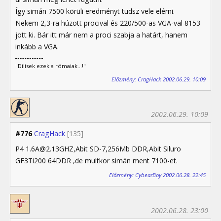
Így simán 7500 körüli eredményt tudsz vele elérni.
Nekem 2,3-ra húzott procival és 220/500-as VGA-val 8153
jött ki. Bár itt már nem a proci szabja a határt, hanem
inkább a VGA.
"Dilisek ezek a rómaiak...!"
Előzmény: CragHack 2002.06.29. 10:09
2002.06.29. 10:09
#776
CragHack
[135]
P4 1.6A@2.13GHZ,Abit SD-7,256Mb DDR,Abit Siluro
GF3Ti200 64DDR ,de multkor simán ment 7100-et.
Előzmény: CybearBoy 2002.06.28. 22:45
2002.06.28. 23:00