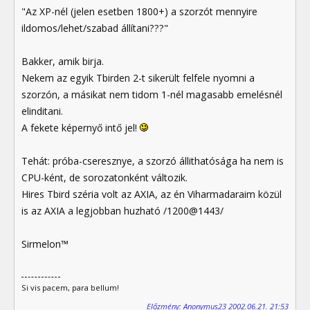
"Az XP-nél (jelen esetben 1800+) a szorzót mennyire
ildomos/lehet/szabad állítani???"
Bakker, amik birja.
Nekem az egyik Tbirden 2-t sikerült felfele nyomni a
szorzón, a másikat nem tidom 1-nél magasabb emelésnél
elinditani.
A fekete képernyő intő jel!
Tehát: próba-cseresznye, a szorzó állithatósága ha nem is
CPU-ként, de sorozatonként változik.
Hires Tbird széria volt az AXIA, az én Viharmadaraim közül
is az AXIA a legjobban huzható /1200@1443/
Sirmelon™
Si vis pacem, para bellum!
Előzmény: Anonymus23 2002.06.21. 21:53