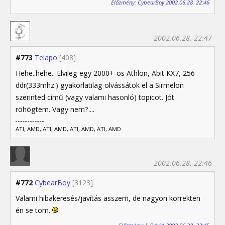
Előzmény: CybearBoy 2002.06.28. 22:46
2002.06.28. 22:47
#773
Telapo
[408]
Hehe..hehe.. Elvileg egy 2000+-os Athlon, Abit KX7, 256
ddr(333mhz.) gyakorlatilag olvássátok el a Sirmelon
szerinted című (vagy valami hasonló) topicot. Jót
röhögtem. Vagy nem?....
ATI, AMD, ATI, AMD, ATI, AMD, ATI, AMD
2002.06.28. 22:46
#772
CybearBoy
[3123]
Valami hibakeresés/javítás asszem, de nagyon korrekten
én se tom.