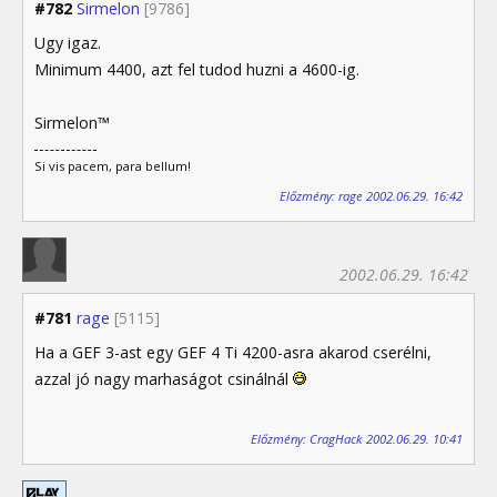
#782
Sirmelon
[9786]
Ugy igaz.
Minimum 4400, azt fel tudod huzni a 4600-ig.
Sirmelon™
Si vis pacem, para bellum!
Előzmény: rage 2002.06.29. 16:42
2002.06.29. 16:42
#781
rage
[5115]
Ha a GEF 3-ast egy GEF 4 Ti 4200-asra akarod cserélni,
azzal jó nagy marhaságot csinálnál
Előzmény: CragHack 2002.06.29. 10:41