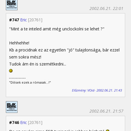
2002.06.21. 22:01
#747
Eric
[20761]
"Mint a te inteled amit még unclockolni se lehet ?"
Hehhehhe!
Kb a procidnak ez az egyetlen "jó" tulajdonsága, bár ezzel
sem sokra mész!
Tudok ám én is szemétkedni...
"Dilisek ezek a rómaiak...!"
Előzmény: VOid- 2002.06.21. 21:43
2002.06.21. 21:57
#746
Eric
[20761]