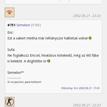
2002.06.21. 22:23
#751
Sirmelon
[9786]
Eric:
Ezt a vakert mintha már néhányszor hallottuk volna!
Sufa:
Ne foglalkozz Ericcel, hivatásos kötekedő, még az élő fába
is beleköt. A döglöttbe is!
Sirmelon™
Si vis pacem, para bellum!
Előzmény: Eric 2002.06.21. 17:45
2002.06.21. 22:23