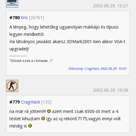
2002.06.29. 15:21
#780
Eric
[20761]
A lényeg, hogy lehetőleg ugyanolyan márkájú és típusú
legyen mindkettő.
Ha látványos javulást akarsz 3DMark2001-ben akkor VGA-t
upgradelj!
"Dilisek ezek a rómaiak...!"
Előzmény: CragHack 2002.06.29. 10:41
2002.06.29. 10:58
#779
CragHack
[135]
na már rá jöttem!!!
azért ment csak 6500-öt mert a 4.
testet kihuztam
igy az uj rekord:7175,vagyis ennyi volt
mindig is