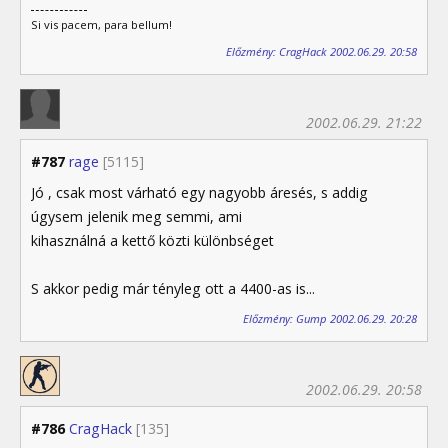
Si vis pacem, para bellum!
Előzmény: CragHack 2002.06.29. 20:58
2002.06.29. 21:22
#787
rage
[5115]
Jó , csak most várható egy nagyobb áresés, s addig
úgysem jelenik meg semmi, ami
kihasználná a kettő közti különbséget
S akkor pedig már tényleg ott a 4400-as is...
Előzmény: Gump 2002.06.29. 20:28
2002.06.29. 20:58
#786
CragHack
[135]