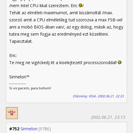
/nem Intel CPU-kkal szereztem. Eric
/
Tehát az elméleti maximumot, amit kiszámoltál /max.
szorzó amit a CPU elméletileg tud szorozva a max FSB-vel
ami a mobó BIOS-ában van/, az egy dolog, másik az, hogy
tutira meg sem fogja az eredményed ezt közeliteni.
Tapasztalat.
Eric:
Te meg ne vigéckedj itt a kiselejtezett processzoroddal!
Sirmelon™
Si vis pacem, para bellum!
Előzmény: VOid- 2002.06.21. 22:23
2002.06.21. 23:13
#752
Sirmelon
[9786]