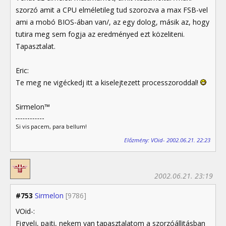
szorzó amit a CPU elméletileg tud szorozva a max FSB-vel
ami a mobó BIOS-ában van/, az egy dolog, másik az, hogy
tutira meg sem fogja az eredményed ezt közeliteni.
Tapasztalat.
Eric:
Te meg ne vigéckedj itt a kiselejtezett processzoroddal!
Sirmelon™
Si vis pacem, para bellum!
Előzmény: VOid- 2002.06.21. 22:23
2002.06.21. 23:19
#753
Sirmelon
[9786]
VOid-:
Figyelj, pajti, nekem van tapasztalatom a szorzóállitásban