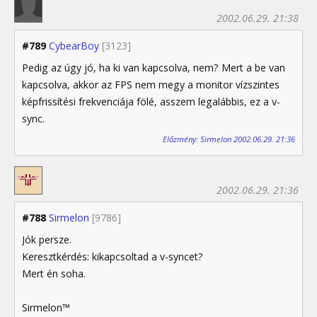
2002.06.29. 21:38
#789
CybearBoy
[3123]
Pedig az úgy jó, ha ki van kapcsolva, nem? Mert a be van
kapcsolva, akkor az FPS nem megy a monitor vízszintes
képfrissítési frekvenciája fölé, asszem legalábbis, ez a v-
sync.
Előzmény: Sirmelon 2002.06.29. 21:36
2002.06.29. 21:36
#788
Sirmelon
[9786]
Jók persze.
Keresztkérdés: kikapcsoltad a v-syncet?
Mert én soha.
Sirmelon™