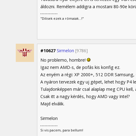
áldozni. Remélem addigra a mostani 80-90e körül
"Dilisek ezek a rómaiak...!"
#10627
Sirmelon
[9786]
No problemo, hombre!
Igaz nem AMD-s, de pofás kis konfig ez.
Az enyém a régi: XP 2000+, 512 DDR Samsung, G
A nyáron tervezek egy uj gépet, lehet hogy P4 l
Tulajdonképpen már csal alaplap meg CPU kell,
Csak itt a nagy kérdés, hogy AMD vagy Intel?
Majd elválik.
Sirmelon
Si vis pacem, para bellum!