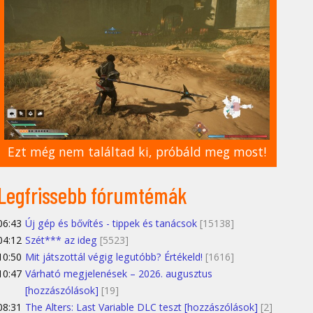
Ezt még nem találtad ki, próbáld meg most!
Legfrissebb fórumtémák
06:43
Új gép és bővítés - tippek és tanácsok
[15138]
04:12
Szét*** az ideg
[5523]
10:50
Mit játszottál végig legutóbb? Értékeld!
[1616]
10:47
Várható megjelenések – 2026. augusztus
[hozzászólások]
[19]
08:31
The Alters: Last Variable DLC teszt [hozzászólások]
[2]