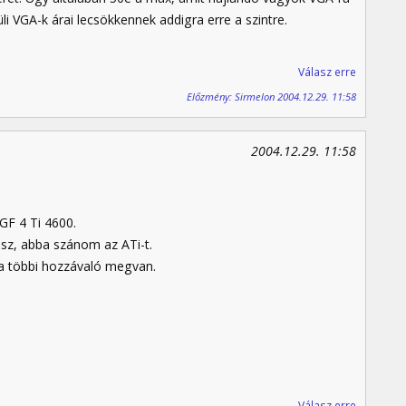
i VGA-k árai lecsökkennek addigra erre a szintre.
Válasz erre
Előzmény: Sirmelon 2004.12.29. 11:58
2004.12.29. 11:58
F 4 Ti 4600.
esz, abba szánom az ATi-t.
 a többi hozzávaló megvan.
Válasz erre