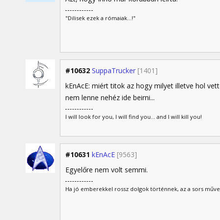
"Dilisek ezek a rómaiak...!"
#10632
SuppaTrucker
[1401]
kEnAcE: miért titok az hogy milyet illetve hol v
nem lenne nehéz ide beirni...
I will look for you, I will find you... and I will kill you!
#10631
kEnAcE
[9563]
Egyelőre nem volt semmi.
Ha jó emberekkel rossz dolgok történnek, az a sors műve