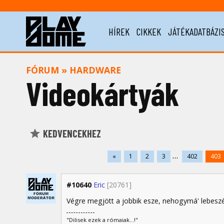
HÍREK
CIKKEK
JÁTÉKADATBÁZI
FÓRUM
»
HARDWARE
Videokártyák
KEDVENCEKHEZ
...
«
1
2
3
402
403
#10640
Eric
[20761]
Végre megjött a jobbik esze, nehogymá' lebeszé
"Dilisek ezek a rómaiak...!"