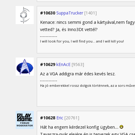
#10630
SuppaTrucker
[1401]
Kenace: nincs semmi gond a kártyával,nem fagy 
vetted? Ja, és Inno3Dt vettél?
I will look for you, I will find you... and I will kill you!
#10629
kEnAcE
[9563]
Az a VGA addigra már édes kevés lesz.
Ha jó emberekkel rossz dolgok történnek, az a sors műve
#10628
Eric
[20761]
Hát ha engem kérdezel konfig ügyben....
Tavaszra-nyár elejére én is tervezek egy VGA cs