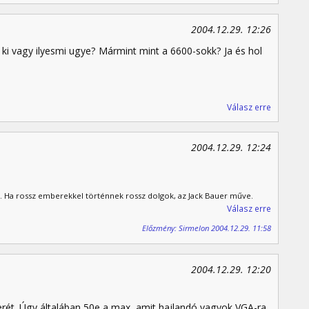
2004.12.29. 12:26
ki vagy ilyesmi ugye? Mármint mint a 6600-sokk? Ja és hol
Válasz erre
2004.12.29. 12:24
. Ha rossz emberekkel történnek rossz dolgok, az Jack Bauer műve.
Válasz erre
Előzmény: Sirmelon 2004.12.29. 11:58
2004.12.29. 12:20
erét. Úgy általában 50e a max, amit hajlandó vagyok VGA-ra