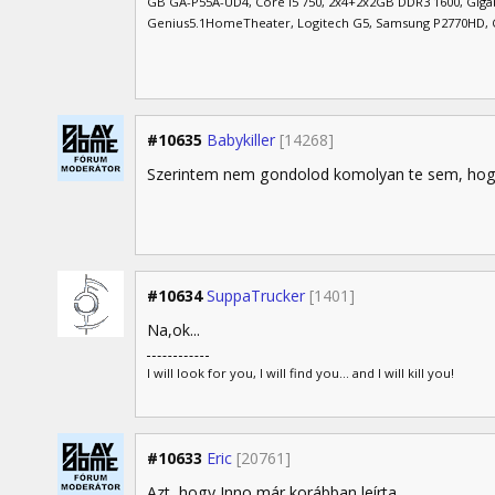
GB GA-P55A-UD4, Core i5 750, 2x4+2x2GB DDR3 1600, Gi
Genius5.1HomeTheater, Logitech G5, Samsung P2770HD, 
#10635
Babykiller
[14268]
Szerintem nem gondolod komolyan te sem, hogy
#10634
SuppaTrucker
[1401]
Na,ok...
I will look for you, I will find you... and I will kill you!
#10633
Eric
[20761]
Azt, hogy Inno már korábban leírta.