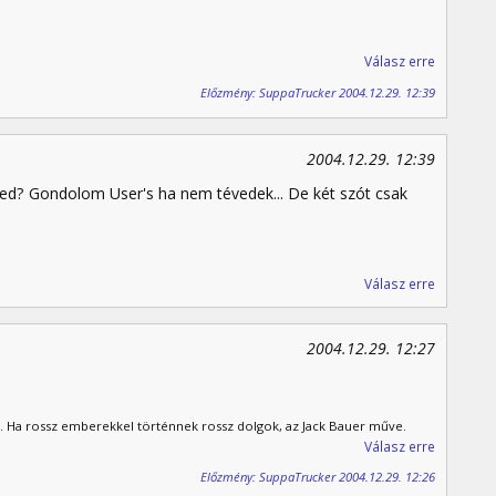
Válasz erre
Előzmény: SuppaTrucker 2004.12.29. 12:39
2004.12.29. 12:39
etted? Gondolom User's ha nem tévedek... De két szót csak
Válasz erre
2004.12.29. 12:27
. Ha rossz emberekkel történnek rossz dolgok, az Jack Bauer műve.
Válasz erre
Előzmény: SuppaTrucker 2004.12.29. 12:26