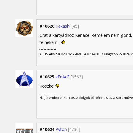
#10626
Takashi
[45]
Grat a kártyádhoz Kenace. Remélem nem gond, 
te nekem...
ASUS A8N Sli Deluxe / AMD64 X2 4400+ / Kingston 2x1024
#10625
kEnAcE
[9563]
Köszke!
Ha jó emberekkel rossz dolgok történnek, az a sors műve
#10624
Pyton
[4730]