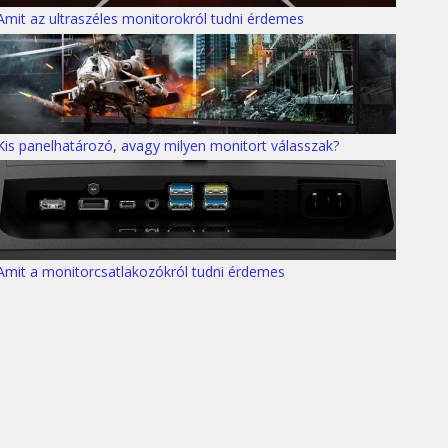
Amit az ultraszéles monitorokról tudni érdemes
Kis panelhatározó, avagy milyen monitort válasszak?
Amit a monitorcsatlakozókról tudni érdemes