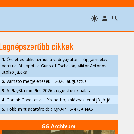
Legnépszerűbb cikkek
1.
Őrület és okkultizmus a vadnyugaton – új gameplay-
bemutatót kapott a Guns of Eschaton, Viktor Antonov
utolsó játéka
2.
Várható megjelenések – 2026. augusztus
3.
A PlayStation Plus 2026. augusztusi kínálata
4.
Corsair Cove teszt – Yo-ho-ho, kalóznak lenni jó-jó-jó!
5.
Több mint adattároló: a QNAP TS-473A NAS
GG Archívum