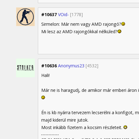
#10637
VOid-
[1778]
Sirmelon: Már nem vagy AMD rajongó?
Mi lesz az AMD rajongókkal nélküled?
#10636
Anonymus23
[4532]
Hali!
Már ne is haragudj, de amikor már emberi áron i
Én is kb nyárra tervezem lecserélni a konfigot, m
majd kiderül mire jutok.
Most inkább fizetem a kocsim részleteit.