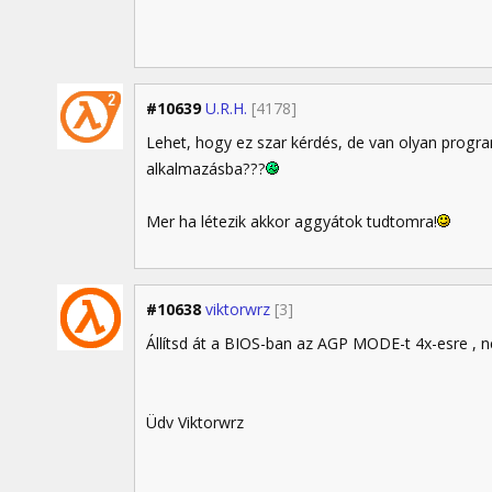
#10639
U.R.H.
[4178]
Lehet, hogy ez szar kérdés, de van olyan progr
alkalmazásba???
Mer ha létezik akkor aggyátok tudtomra!
#10638
viktorwrz
[3]
Állítsd át a BIOS-ban az AGP MODE-t 4x-esre , n
Üdv Viktorwrz