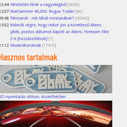
12:44
Hihetetlen hírek a nagyvilágból
[4636]
12:07
Warhammer 40,000: Rogue Trader
[86]
09:46
Filmsarok - mit láttál mostanában?
[43442]
13:02
Kiderült végre, hogy mikor jön a következő Aliens-
játék, pontos dátumot kapott az Aliens: Fireteam Elite
2 is [hozzászólások]
[1]
11:12
Moderátoroknak
[17410]
Hasznos tartalmak
3D-nyomtatás otthon, közérthetően