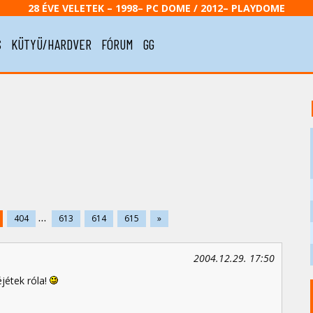
28 ÉVE VELETEK – 1998– PC DOME / 2012– PLAYDOME
S
KÜTYÜ/HARDVER
FÓRUM
GG
...
404
613
614
615
»
2004.12.29. 17:50
jétek róla!