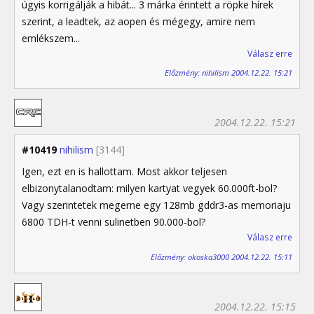
úgyis korrigálják a hibát... 3 márka érintett a röpke hírek
szerint, a leadtek, az aopen és mégegy, amire nem
emlékszem...
Válasz erre
Előzmény: nihilism 2004.12.22. 15:21
2004.12.22. 15:21
#10419
nihilism
[3144]
Igen, ezt en is hallottam. Most akkor teljesen
elbizonytalanodtam: milyen kartyat vegyek 60.000ft-bol?
Vagy szerintetek megerne egy 128mb gddr3-as memoriaju
6800 TDH-t venni sulinetben 90.000-bol?
Válasz erre
Előzmény: okoska3000 2004.12.22. 15:11
2004.12.22. 15:15