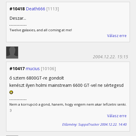
#10418
Death666
[1113]
Deszar...
Twelve galaxies, and all coming at me!
Válasz erre
2004.12.22. 15:15
#10417
mucius
[10106]
ő sztem 6800GT-re gondolt
kenészt ilyen holmi mainstream 6600 GT-vel ne sértegesd
Nem a korrupció a gond, hanem, hogy engem nem akar lefizetni senki.
:)
Válasz erre
Előzmény: SuppaTrucker 2004.12.22. 14:40