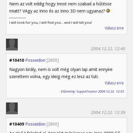
Nem az volt eddig hogy Innot nem szabad a hűtésse
miatt? VAgy az Inno és az Inno 3D nem ugyanaz?
I will look for you, I will find you... and I will kill you!
Válasz erre
2004.12.22. 12:40
#10410
Posseidon
[2800]
Nagyon király, nem is volt még olyan lap amit ennyire
szerettem volna, egy ideig még ez lesz az tuti.
Válasz erre
Előzmény: SuppaTrucker 2004.12.22. 12:33
2004.12.22. 12:39
#10409
Posseidon
[2800]