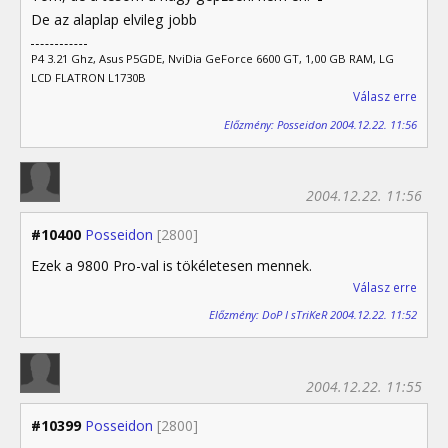
De az alaplap elvileg jobb
P4 3.21 Ghz, Asus P5GDE, NviDia GeForce 6600 GT, 1,00 GB RAM, LG
LCD FLATRON L1730B
Válasz erre
Előzmény: Posseidon 2004.12.22. 11:56
2004.12.22. 11:56
#10400
Posseidon
[2800]
Ezek a 9800 Pro-val is tökéletesen mennek.
Válasz erre
Előzmény: DoP I sTriKeR 2004.12.22. 11:52
2004.12.22. 11:55
#10399
Posseidon
[2800]