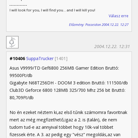
I will look for you, I will find you... and I will kill you!
Válasz erre
Előzmény: Posseidon 2004.12.22. 12:27
2004.12.22. 12:31
#10406
SuppaTrucker
[1401]
Asus V9999/TD Gef6800 256MB Gamer Edition Bruttó:
99500Ft/db
Gigabyte N68T256DH - DOOM 3 edition Bruttó: 111500/db
Club3D Geforce 6800 128MB 325/700 Mhz 256 bit Bruttó:
80,709Ft/db
No én ezeket néztem ki,az első tűnik számomra favoritnak
mert az még megfizethető,igaz a 2. is (talán), de nem
tudom tud-e az annyival többet hogy 10k-val többet
fizessek érte. A 3. az pedig egy "vész" megoldás,az van