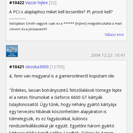
#10422
Vazze hijlee
[32]
A PCI-s alaplaphoz miket kell lecserélni? Pl. procit kell?
Valójában Smith vagyok csak ez a ****** [hijlee] megváltoztatta a mail
címem és a jelszavam!!!
Válasz erre
2004.12.22. 16:41
#10421
okoska3000
[12750]
á, fenn van magyarul is a gameronlineról kopiztam ide:
"Érdekes, lassan botrányszintű felszólalások tömege lepte
el a netes fórumokat a Geforce 6600 GT kártyák
tulajdonosaitól. Úgy tűnik, hogy néhány gyártó kártyája
egy tervezési hibának köszönhetően alapjáraton is
túlmelegszik, és ez fagyásokkal, különös
rendszerleállásokkal jár együtt. Egyelőre három gyártó
kártyacsaládja került szóba: Leadtek, Galaxy és Aopen.