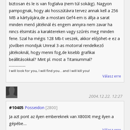
biztosan és le is van foglalva (nem túl sokáig). Nagyon
pampognak, hogy aki hosszútávra tervez annak kell a 256
MB a kártyájára,de a mostani Gef4-em is állja a sarat
minden menő játéknál és engem annyira nem zavar ha
nincs élsimitás a karaktereken vagy szűrés meg minden
fene. Szal ha mégis 128 Mb-t veszek, akkor előjöhet-e ez a
jövőben mondjuk Unreal 3-as motorral rendelkező
játékoknál, hogy menni fog,de kisebb grafikai
beállitásokkal? Mint pl. most a Titaniummal?
I will look for you, I will find you... and I will kill you!
Válasz erre
2004.12.22. 12:27
#10405
Posseidon
[2800]
Ja azt pont az ilyen embereknek van X800Xt meg ilyen a
gépébe....
Válasz erre