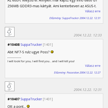
Az első-t felejtsd el. Annyiért már kapsz egy Inno 6800 GT
256MB GDDR3-mas kártyát. Ami kenterbeveri az ASUS-t.
Válasz erre
Előzmény: SuppaTrucker 2004.12.22. 12:31
2004.12.22. 12:33
#10408
SuppaTrucker
[1401]
Abit NF7-S rulz ugye Poss?
I will look for you, I will find you... and I will kill you!
Válasz erre
Előzmény: Posseidon 2004.12.22. 12:27
2004.12.22. 12:31
#10407
SuppaTrucker
[1401]
Ott a pont...