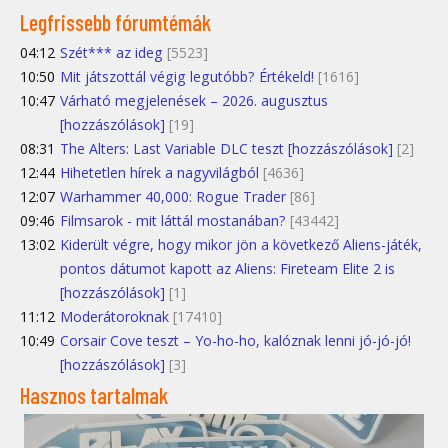
Legfrissebb fórumtémák
04:12
Szét*** az ideg
[5523]
10:50
Mit játszottál végig legutóbb? Értékeld!
[1616]
10:47
Várható megjelenések – 2026. augusztus
[hozzászólások]
[19]
08:31
The Alters: Last Variable DLC teszt [hozzászólások]
[2]
12:44
Hihetetlen hírek a nagyvilágból
[4636]
12:07
Warhammer 40,000: Rogue Trader
[86]
09:46
Filmsarok - mit láttál mostanában?
[43442]
13:02
Kiderült végre, hogy mikor jön a következő Aliens-játék,
pontos dátumot kapott az Aliens: Fireteam Elite 2 is
[hozzászólások]
[1]
11:12
Moderátoroknak
[17410]
10:49
Corsair Cove teszt – Yo-ho-ho, kalóznak lenni jó-jó-jó!
[hozzászólások]
[3]
Hasznos tartalmak