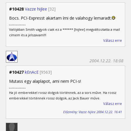
#10428
Vazze hijlee
[32]
Bocs. PCI-Expresst akartam írni de valahogy lemaradt.
Valójában Smith vagyok csak ez a ****** [hijlee] megváltoztatta a mail
címem és a jelszavam!!!
Válasz erre
2004.12.22. 18:08
#10427
kEnAcE
[9563]
Mutass egy alaplapot, ami nem PCI-s!
Ha jó emberekkel rossz dolgok történnek, az a sors műve. Ha rossz
emberekkel történnek rossz dolgok, az Jack Bauer műve.
Válasz erre
Előzmény: Vazze hijlee 2004.12.22. 16:41