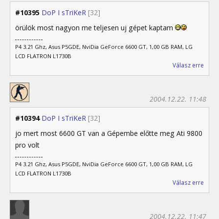
#10395
DoP I sTriKeR
[32]
örülök most nagyon me teljesen uj gépet kaptam
P4 3.21 Ghz, Asus P5GDE, NviDia GeForce 6600 GT, 1,00 GB RAM, LG
LCD FLATRON L1730B
Válasz erre
2004.12.22. 11:48
#10394
DoP I sTriKeR
[32]
jo mert most 6600 GT van a Gépembe előtte meg Ati 9800
pro volt
P4 3.21 Ghz, Asus P5GDE, NviDia GeForce 6600 GT, 1,00 GB RAM, LG
LCD FLATRON L1730B
Válasz erre
2004.12.22. 11:47