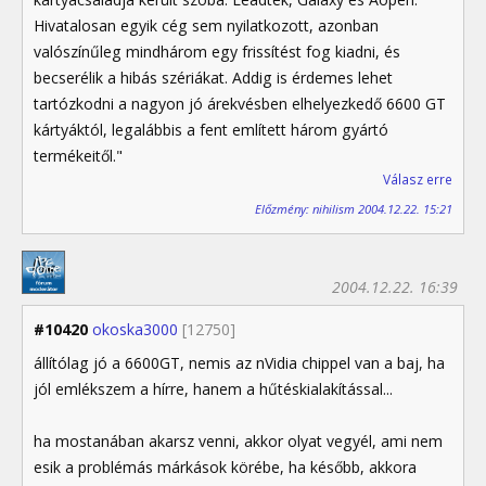
Hivatalosan egyik cég sem nyilatkozott, azonban
valószínűleg mindhárom egy frissítést fog kiadni, és
becserélik a hibás szériákat. Addig is érdemes lehet
tartózkodni a nagyon jó árekvésben elhelyezkedő 6600 GT
kártyáktól, legalábbis a fent említett három gyártó
termékeitől."
Válasz erre
Előzmény: nihilism 2004.12.22. 15:21
2004.12.22. 16:39
#10420
okoska3000
[12750]
állítólag jó a 6600GT, nemis az nVidia chippel van a baj, ha
jól emlékszem a hírre, hanem a hűtéskialakítással...
ha mostanában akarsz venni, akkor olyat vegyél, ami nem
esik a problémás márkások körébe, ha később, akkora