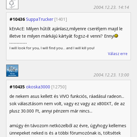
2004.12.23. 14:14
#10436
SuppaTrucker
[1401]
kEnAcE: Milyen hűtőt ajánlasz,milyenre cseréljem majd le
illetve te milyen márkájú kártyát fogsz-é venni? Ennyi
I will look for you, I will find you... and I will kill you!
Válasz erre
2004.12.23. 13:00
#10435
okoska3000
[12750]
de nekem asus kellett és VIVO funkciós, ráadásul radeon...
sok választásom nem volt, vagy ez vagy az x800XT, de az
plusz 30.000 Ft, annyi pénzem már nincs...
amúgy én távozom netközelből az évre, úgyhogy kellemes
ünnepeket neked is és a többi fórumozónak is, töltsétek