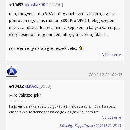
#10433
okoska3000
[12750]
nah, megvettem a VGA-t, nagy nehezen találtam, egész
pontosan egy asus radeon x800Pro VIVO-t, elég szépen
néz ki, a hűtése festett, mint a képeken, a lányka van rajta,
elég designos meg minden, ahogy a csomagolás is...
remélem egy darabíg el leszek vele...
Válasz erre
2004.12.23. 09:35
#10432
kEnAcE
[9563]
Mire válaszoljak?
Ha jó emberekkel rossz dolgok történnek, az a sors műve. Ha rossz
emberekkel történnek rossz dolgok, az Jack Bauer műve.
Válasz erre
Előzmény: SuppaTrucker 2004.12.22. 23:43