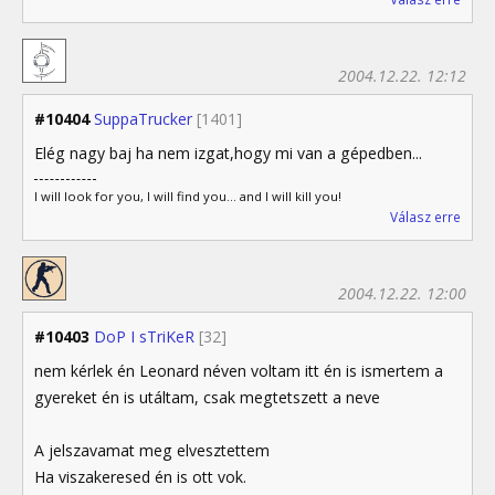
2004.12.22. 12:12
#10404
SuppaTrucker
[1401]
Elég nagy baj ha nem izgat,hogy mi van a gépedben...
I will look for you, I will find you... and I will kill you!
Válasz erre
2004.12.22. 12:00
#10403
DoP I sTriKeR
[32]
nem kérlek én Leonard néven voltam itt én is ismertem a
gyereket én is utáltam, csak megtetszett a neve
A jelszavamat meg elvesztettem
Ha viszakeresed én is ott vok.