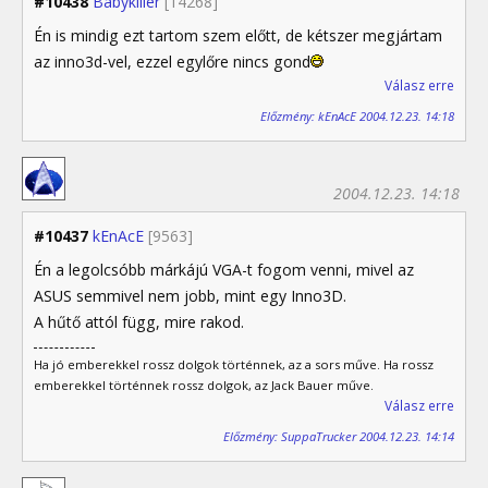
#10438
Babykiller
[14268]
Én is mindig ezt tartom szem előtt, de kétszer megjártam
az inno3d-vel, ezzel egylőre nincs gond
Válasz erre
Előzmény: kEnAcE 2004.12.23. 14:18
2004.12.23. 14:18
#10437
kEnAcE
[9563]
Én a legolcsóbb márkájú VGA-t fogom venni, mivel az
ASUS semmivel nem jobb, mint egy Inno3D.
A hűtő attól függ, mire rakod.
Ha jó emberekkel rossz dolgok történnek, az a sors műve. Ha rossz
emberekkel történnek rossz dolgok, az Jack Bauer műve.
Válasz erre
Előzmény: SuppaTrucker 2004.12.23. 14:14