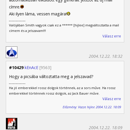
címre.
Aki ilyen láma, vessen magára!
Valójában Smith vagyok csak ez a ****** [hijlee] megváltoztatta a mail
címem és a jelszavam!!!
Válasz erre
2004.12.22. 18:32
#10429
kEnAcE
[9563]
Hogy a picsába változtatta meg a jelszavad?
Ha jó emberekkel rossz dolgok történnek, az a sors műve. Ha rossz
emberekkel történnek rossz dolgok, az Jack Bauer műve.
Válasz erre
Előzmény: Vazze hijlee 2004.12.22. 18:09
2004.12.22. 18:09