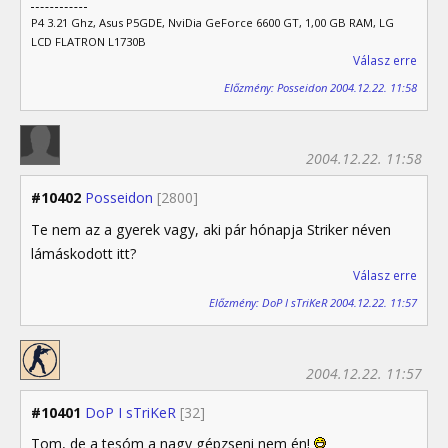
P4 3.21 Ghz, Asus P5GDE, NviDia GeForce 6600 GT, 1,00 GB RAM, LG
LCD FLATRON L1730B
Válasz erre
Előzmény: Posseidon 2004.12.22. 11:58
2004.12.22. 11:58
#10402
Posseidon
[2800]
Te nem az a gyerek vagy, aki pár hónapja Striker néven
lámáskodott itt?
Válasz erre
Előzmény: DoP I sTriKeR 2004.12.22. 11:57
2004.12.22. 11:57
#10401
DoP I sTriKeR
[32]
Tom, de a tesóm a nagy gépzseni nem én!