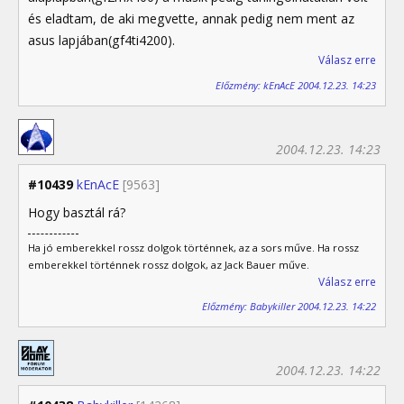
és eladtam, de aki megvette, annak pedig nem ment az
asus lapjában(gf4ti4200).
Válasz erre
Előzmény: kEnAcE 2004.12.23. 14:23
2004.12.23. 14:23
#10439
kEnAcE
[9563]
Hogy basztál rá?
Ha jó emberekkel rossz dolgok történnek, az a sors műve. Ha rossz
emberekkel történnek rossz dolgok, az Jack Bauer műve.
Válasz erre
Előzmény: Babykiller 2004.12.23. 14:22
2004.12.23. 14:22