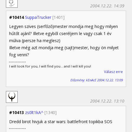
2004.12.22. 14:39
#10414
SuppaTrucker
[1401]
Legyen szives (serfőző)mester mondja meg hogy milyen
hűtőt ajánl? Illetve egyből cseréljem le vagy csak 1 év
múlva (persze ha meglesz)
Illetve még azt mondja meg (sajt)mester, hogy ön milyet
fog venni?
I will look for you, I will find you... and I will kill you!
Válasz erre
Előzmény: kEnAcE 2004.12.22. 13:09
2004.12.22. 13:10
#10413
zs0lt1kA^
[1340]
Dredd birot hivjuk a star wars: battlefront topikba SOS