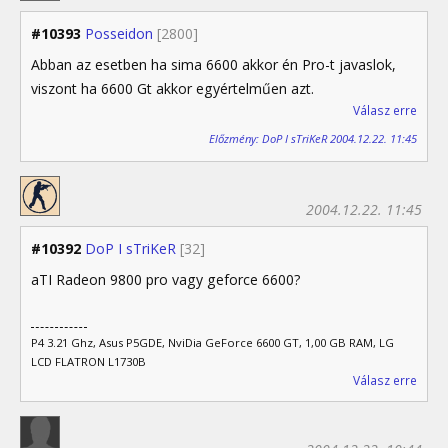
#10393
Posseidon
[2800]
Abban az esetben ha sima 6600 akkor én Pro-t javaslok,
viszont ha 6600 Gt akkor egyértelműen azt.
Válasz erre
Előzmény: DoP I sTriKeR 2004.12.22. 11:45
2004.12.22. 11:45
#10392
DoP I sTriKeR
[32]
aTI Radeon 9800 pro vagy geforce 6600?
P4 3.21 Ghz, Asus P5GDE, NviDia GeForce 6600 GT, 1,00 GB RAM, LG
LCD FLATRON L1730B
Válasz erre