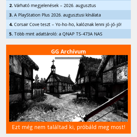
2.
Várható megjelenések – 2026. augusztus
3.
A PlayStation Plus 2026. augusztusi kínálata
4.
Corsair Cove teszt – Yo-ho-ho, kalóznak lenni jó-jó-jó!
5.
Több mint adattároló: a QNAP TS-473A NAS
GG Archívum
Ezt még nem találtad ki, próbáld meg most!