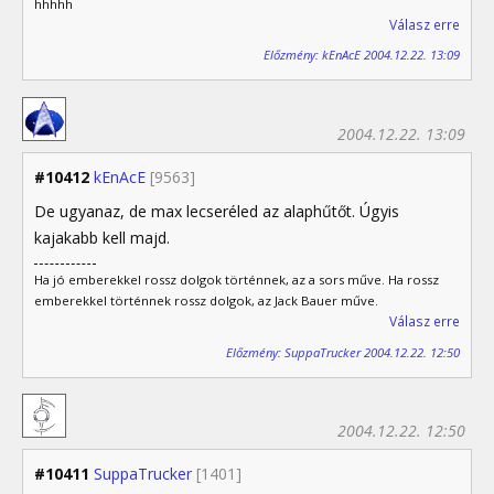
hhhhh
Válasz erre
Előzmény: kEnAcE 2004.12.22. 13:09
2004.12.22. 13:09
#10412
kEnAcE
[9563]
De ugyanaz, de max lecseréled az alaphűtőt. Úgyis
kajakabb kell majd.
Ha jó emberekkel rossz dolgok történnek, az a sors műve. Ha rossz
emberekkel történnek rossz dolgok, az Jack Bauer műve.
Válasz erre
Előzmény: SuppaTrucker 2004.12.22. 12:50
2004.12.22. 12:50
#10411
SuppaTrucker
[1401]