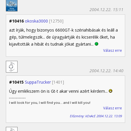
2004.12.22. 15:11
#10416
okoska3000
[12750]
azt írják, hogy bizonyos 6600GT-k szériahibásak és leáll a
gép, túlmelegszik... de újragyártják és kicserélik őket, ha
kijavították a hibát és tudnak jókat gyártani...
Válasz erre
2004.12.22. 14:40
#10415
SuppaTrucker
[1401]
Úgy emlékszem ön is Gt-t akar venni azért kérdem...
I will look for you, I will find you... and I will kill you!
Válasz erre
Előzmény: kEnAcE 2004.12.22. 13:09