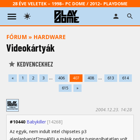
28 ÉVE VELETEK – 1998– PC DOME / 2012– PLAYDOME
FÓRUM
»
HARDWARE
Videokártyák
KEDVENCEKHEZ
...
...
«
1
2
3
406
407
408
613
614
615
»
2004.12.23. 14:28
#10440
Babykiller
[14268]
Az egyik, nem indult intel chipsetes p3
alaplapban(gf2mx400) a másik pedig tuningolhatatlan volt