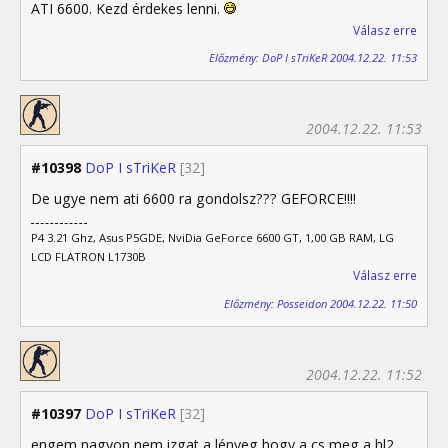
ATI 6600. Kezd érdekes lenni.
Válasz erre
Előzmény: DoP I sTriKeR 2004.12.22. 11:53
2004.12.22. 11:53
#10398
DoP I sTriKeR
[32]
De ugye nem ati 6600 ra gondolsz??? GEFORCE!!!!
P4 3.21 Ghz, Asus P5GDE, NviDia GeForce 6600 GT, 1,00 GB RAM, LG
LCD FLATRON L1730B
Válasz erre
Előzmény: Posseidon 2004.12.22. 11:50
2004.12.22. 11:52
#10397
DoP I sTriKeR
[32]
engem nagyon nem izgat a lényeg hogy a cs meg a hl2