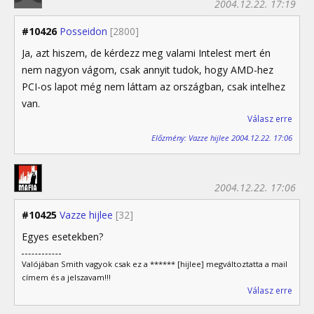
2004.12.22. 17:19
#10426
Posseidon
[2800]
Ja, azt hiszem, de kérdezz meg valami Intelest mert én
nem nagyon vágom, csak annyit tudok, hogy AMD-hez
PCI-os lapot még nem láttam az országban, csak intelhez
van.
Válasz erre
Előzmény: Vazze hijlee 2004.12.22. 17:06
2004.12.22. 17:06
#10425
Vazze hijlee
[32]
Egyes esetekben?
Valójában Smith vagyok csak ez a ****** [hijlee] megváltoztatta a mail
címem és a jelszavam!!!
Válasz erre