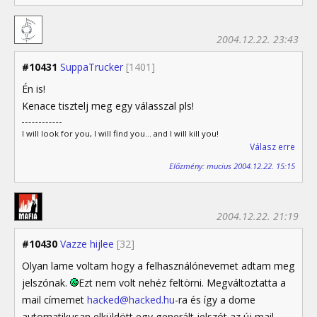
2004.12.22. 23:43
#10431
SuppaTrucker
[1401]
Én is!
Kenace tisztelj meg egy válasszal pls!
I will look for you, I will find you... and I will kill you!
Válasz erre
Előzmény: mucius 2004.12.22. 15:15
2004.12.22. 21:19
#10430
Vazze hijlee
[32]
Olyan lame voltam hogy a felhasználónevemet adtam meg
jelszónak.
Ezt nem volt nehéz feltörni. Megváltoztatta a
mail címemet
hacked@hacked.hu
-ra és így a dome
automatikusan elküldött egy generált jelszót az új mail