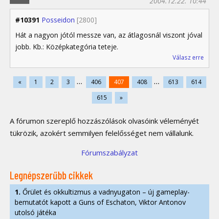
2004.12.22. 10:44
#10391
Posseidon
[2800]
Hát a nagyon jótól messze van, az átlagosnál viszont jóval
jobb. Kb.: Középkategória teteje.
Válasz erre
...
...
«
1
2
3
406
407
408
613
614
615
»
A fórumon szereplő hozzászólások olvasóink véleményét
tükrözik, azokért semmilyen felelősséget nem vállalunk.
Fórumszabályzat
Legnépszerűbb cikkek
1.
Őrület és okkultizmus a vadnyugaton – új gameplay-
bemutatót kapott a Guns of Eschaton, Viktor Antonov
utolsó játéka