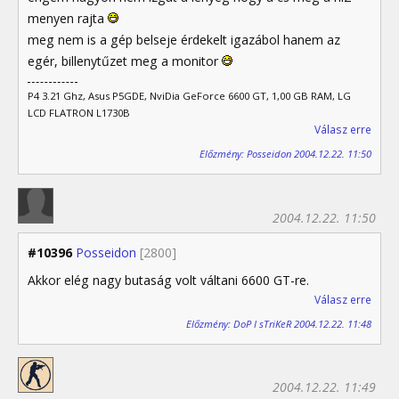
menyen rajta
meg nem is a gép belseje érdekelt igazábol hanem az
egér, billenytűzet meg a monitor
P4 3.21 Ghz, Asus P5GDE, NviDia GeForce 6600 GT, 1,00 GB RAM, LG
LCD FLATRON L1730B
Válasz erre
Előzmény: Posseidon 2004.12.22. 11:50
2004.12.22. 11:50
#10396
Posseidon
[2800]
Akkor elég nagy butaság volt váltani 6600 GT-re.
Válasz erre
Előzmény: DoP I sTriKeR 2004.12.22. 11:48
2004.12.22. 11:49