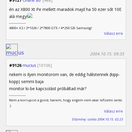
#9127
Online 80'
[488]
én az X800 Xt Pe mellett maradok majd ha 50 ezer sőt 10E
alá megy!
4800+ X2 / 2*1024 / 2*7800 GTX / 4*250 GB Samsung/
Válasz erre
2004.10.15. 09:35
#9126
mucius
[10106]
nekem is ilyen monitorom van, de eddig hálistennek (kipp-
kopp) semmi baja
monitor ki-be kapcsolást próbáltad már?
Nem a korrupció a gond, hanem, hogy engem nem akar lefizetni senki.
:)
Válasz erre
Előzmény: izolda 2004.10.15. 02:23