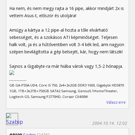
Ha nem, és nem megy rajta a 16 pipe, akkor mindjárt 2x is
vettem Asus-t, először és utoljára!
Amúgy a kártya a 12 pipe-al hozta a tőle elvárható
sebességet, és a szokásos ATI képminőséget. Teljesen
halk volt, ja és a hűtőventiben volt 3-4 kék led, ami nagyon
szépen bevilágította a gép belsejét, kár, hogy nem látszik!
Sajnos a Gigabyte-ra már hiába várok vagy 1,5-2 hónapja.
GB GA-P55A-UD4, Core i5 750, 2x4+2x2GB DDR3 1600, Gigabyte HD5870
1GB, 1TB+3x2TB+750GB SATA2 Samsung, Genius5.1HomeTheater,
Logitech G5, Samsung P2770HD, Corsair CX400W
Válasz erre
2004.10.14. 12:02
#9100
Szabip
[2426]