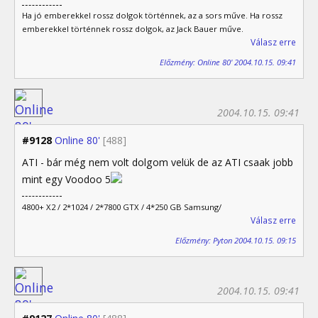
Ha jó emberekkel rossz dolgok történnek, az a sors műve. Ha rossz
emberekkel történnek rossz dolgok, az Jack Bauer műve.
Válasz erre
Előzmény: Online 80' 2004.10.15. 09:41
2004.10.15. 09:41
#9128
Online 80'
[488]
ATI - bár még nem volt dolgom velük de az ATI csaak jobb
mint egy Voodoo 5
4800+ X2 / 2*1024 / 2*7800 GTX / 4*250 GB Samsung/
Válasz erre
Előzmény: Pyton 2004.10.15. 09:15
2004.10.15. 09:41