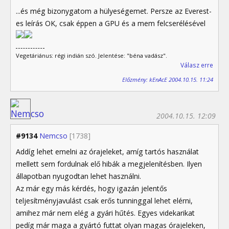
...és még bizonygatom a hülyeségemet. Persze az Everest-
es leírás OK, csak éppen a GPU és a mem felcserélésével
Vegetáriánus: régi indián szó. Jelentése: "béna vadász".
Válasz erre
Előzmény: kEnAcE 2004.10.15. 11:24
2004.10.15. 12:09
#9134
Nemcso
[1738]
Addíg lehet emelni az órajeleket, amíg tartós használat
mellett sem fordulnak elő hibák a megjelenítésben. Ilyen
állapotban nyugodtan lehet használni.
Az már egy más kérdés, hogy igazán jelentős
teljesítményjavulást csak erős tunninggal lehet elérni,
amihez már nem elég a gyári hűtés. Egyes videkarikat
pedíg már maga a gyártó futtat olyan magas órajeleken,