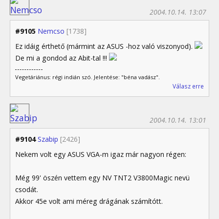
2004.10.14. 13:07
#9105
Nemcso
[1738]
Ez idáig érthető (mármint az ASUS -hoz való viszonyod).
De mi a gondod az Abit-tal !!!
Vegetáriánus: régi indián szó. Jelentése: "béna vadász".
Válasz erre
2004.10.14. 13:01
#9104
Szabip
[2426]
Nekem volt egy ASUS VGA-m igaz már nagyon régen:
Még 99' öszén vettem egy NV TNT2 V3800Magic nevü
csodát.
Akkor 45e volt ami méreg drágának számítótt.