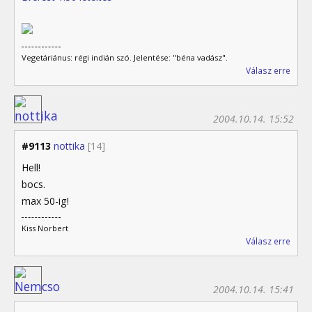
Vegetáriánus: régi indián szó. Jelentése: "béna vadász".
Válasz erre
2004.10.14. 15:52
#9113
nottika
[14]
Hell!
bocs.
max 50-ig!
Kiss Norbert
Válasz erre
2004.10.14. 15:41