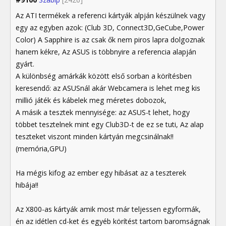
Az ATI termékek a referenci kártyák alpján készülnek vagy
egy az egyben azok: (Club 3D, Connect3D,GeCube,Power
Color) A Sapphire is az csak ők nem piros lapra dolgoznak
hanem kékre, Az ASUS is többnyire a referencia alapján
gyárt.
A különbség amárkák között első sorban a körítésben
keresendő: az ASUSnál akár Webcamera is lehet meg kis
millió játék és kábelek meg méretes dobozok,
A másik a tesztek mennyisége: az ASUS-t lehet, hogy
többet tesztelnek mint egy Club3D-t de ez se tuti, Az alap
teszteket viszont minden kártyán megcsinálnak!!
(memória,GPU)
Ha mégis kifog az ember egy hibásat az a teszterek
hibája!!
Az X800-as kártyák amik most már teljessen egyformák,
én az idétlen cd-ket és egyéb körítést tartom baromságnak