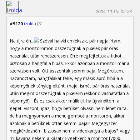
2004.10.15. 02:23
#9120
izolda
[8]
Na újra én...
Szóval ha vki emlékszik, pár napja írtam,
hogy a monitoromon összezúgnak a pixelek pár órás
használat után rendszeresen. Erre megfejtettük a titkot,
biztosan a hangfal a hibás. Ekkor azonban a monitor már a
szervízben volt. Ott asszonták semmi baja. Megörültem,
hazahoztam, hangfalakat félre, egy másik apró hibája a
képernyőnek tényleg eltűnt, majd, ismét pár órás használat
után megint összezúgtak a pixeleim (ekkor olvashatatlan a
képernyő)... És ez csak akkor múlik el, ha újraindítom a
gépet. Viszont, igaz, hogy betűket olvasni nem lehet rajta,
de ha megnyomom a menu gombot a monitoron, akkor
azoknak a betűknek ottan semmi baja!!! Mégegyszer
megkérdezném, biztosan nem a videokartya a bajos? Vagy
mi kavarja nékem a kását? Eygébkent a monitor f700b.