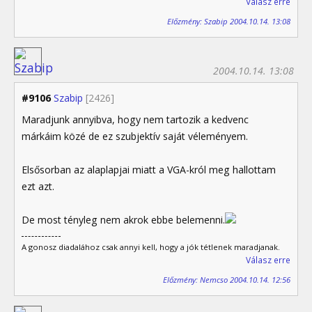
Válasz erre
Előzmény: Szabip 2004.10.14. 13:08
2004.10.14. 13:08
#9106
Szabip
[2426]
Maradjunk annyibva, hogy nem tartozik a kedvenc
márkáim közé de ez szubjektív saját véleményem.
Elsősorban az alaplapjai miatt a VGA-król meg hallottam
ezt azt.
De most tényleg nem akrok ebbe belemenni.
A gonosz diadalához csak annyi kell, hogy a jók tétlenek maradjanak.
Válasz erre
Előzmény: Nemcso 2004.10.14. 12:56