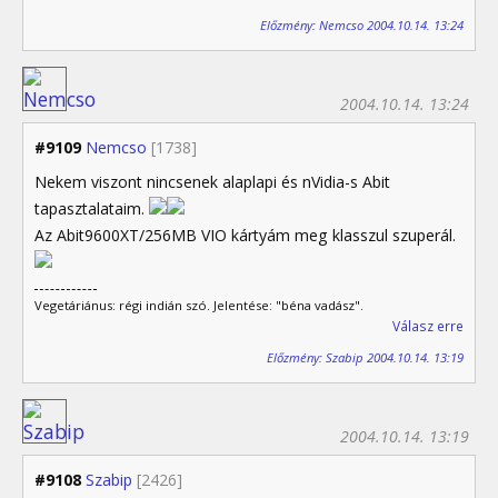
Előzmény: Nemcso 2004.10.14. 13:24
2004.10.14. 13:24
#9109
Nemcso
[1738]
Nekem viszont nincsenek alaplapi és nVidia-s Abit
tapasztalataim.
Az Abit9600XT/256MB VIO kártyám meg klasszul szuperál.
Vegetáriánus: régi indián szó. Jelentése: "béna vadász".
Válasz erre
Előzmény: Szabip 2004.10.14. 13:19
2004.10.14. 13:19
#9108
Szabip
[2426]