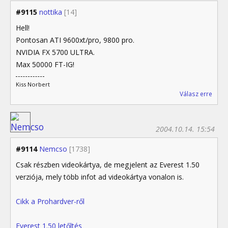
#9115
nottika
[14]
Hell!
Pontosan ATI 9600xt/pro, 9800 pro.
NVIDIA FX 5700 ULTRA.
Max 50000 FT-IG!
Kiss Norbert
Válasz erre
2004.10.14. 15:54
#9114
Nemcso
[1738]
Csak részben videokártya, de megjelent az Everest 1.50
verziója, mely több infot ad videokártya vonalon is.
Cikk a Prohardver-ről
Everest 1.50 letőltés