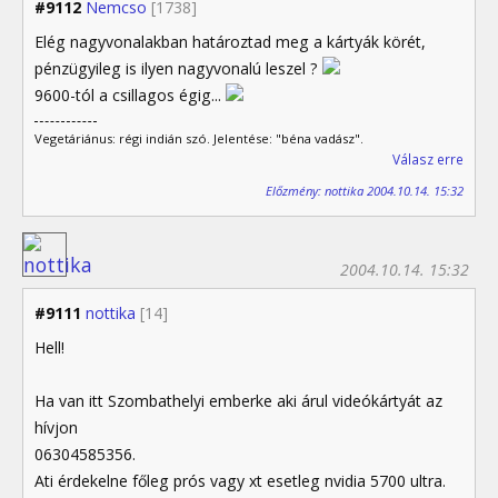
#9112
Nemcso
[1738]
Elég nagyvonalakban határoztad meg a kártyák körét,
pénzügyileg is ilyen nagyvonalú leszel ?
9600-tól a csillagos égig...
Vegetáriánus: régi indián szó. Jelentése: "béna vadász".
Válasz erre
Előzmény: nottika 2004.10.14. 15:32
2004.10.14. 15:32
#9111
nottika
[14]
Hell!
Ha van itt Szombathelyi emberke aki árul videókártyát az
hívjon
06304585356.
Ati érdekelne főleg prós vagy xt esetleg nvidia 5700 ultra.