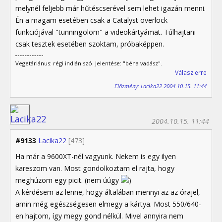
melynél feljebb már hűtéscserével sem lehet igazán menni.
Én a magam esetében csak a Catalyst overlock
funkciójával "tunningolom" a videokártyámat. Túlhajtani
csak tesztek esetében szoktam, próbaképpen.
Vegetáriánus: régi indián szó. Jelentése: "béna vadász".
Válasz erre
Előzmény: Lacika22 2004.10.15. 11:44
2004.10.15. 11:44
#9133
Lacika22
[473]
Ha már a 9600XT-nél vagyunk. Nekem is egy ilyen
kareszom van. Most gondolkoztam el rajta, hogy
meghúzom egy picit. (nem úúgy
)
A kérdésem az lenne, hogy általában mennyi az az órajel,
amin még egészségesen elmegy a kártya. Most 550/640-
en hajtom, így megy gond nélkül. Mivel annyira nem