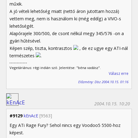
műxik.
A jó vételi lehetőség miatt (nettó áron jutottam hozzá)
vettem meg, nem is használom ki (még eddíg) a VIVO-s
lehetőségét.
Alapórajele 300/500, de csont nélkül megy 345/576 -on a
gyári hűtésével.
Képen szép, tiszta, kontrasztos
, de ez ugye egy ATI-nál
természetes
.
Vegetáriánus: régi indián szó. Jelentése: "béna vadász".
Válasz erre
Előzmény: Dbz 2004.10.15. 01:16
2004.10.15. 10:20
#9129
kEnAcE
[9563]
Egy ATi Rage Fury? Sehol nincs egy Voodoo5 5500-hoz
képest.