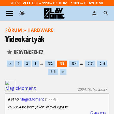
28 ÉVE VELETEK – 1998– PC DOME / 2012– PLAYDOME
FÓRUM
»
HARDWARE
Videokártyák
KEDVENCEKHEZ
...
...
«
1
2
3
432
433
434
613
614
615
»
2004.10.16. 23:27
#9140
MagicMoment
[17778]
kb 50e-60e környékén. áfával együtt.
Válasz erre