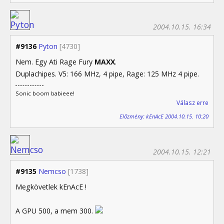
2004.10.15. 16:34
#9136
Pyton
[4730]
Nem. Egy Ati Rage Fury
MAXX
.
Duplachipes. V5: 166 MHz, 4 pipe, Rage: 125 MHz 4 pipe.
Sonic boom babieee!
Válasz erre
Előzmény: kEnAcE 2004.10.15. 10:20
2004.10.15. 12:21
#9135
Nemcso
[1738]
Megkövetlek kEnAcE !
A GPU 500, a mem 300.