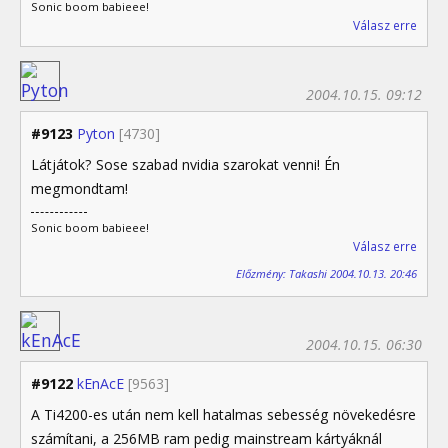
Sonic boom babieee!
Válasz erre
2004.10.15. 09:12
#9123
Pyton
[4730]
Látjátok? Sose szabad nvidia szarokat venni! Én
megmondtam!
Sonic boom babieee!
Válasz erre
Előzmény: Takashi 2004.10.13. 20:46
2004.10.15. 06:30
#9122
kEnAcE
[9563]
A Ti4200-es után nem kell hatalmas sebesség növekedésre
számítani, a 256MB ram pedig mainstream kártyáknál