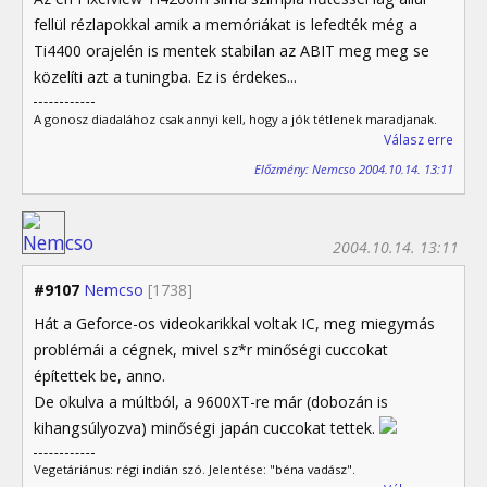
fellül rézlapokkal amik a memóriákat is lefedték még a
Ti4400 orajelén is mentek stabilan az ABIT meg meg se
közelíti azt a tuningba. Ez is érdekes...
A gonosz diadalához csak annyi kell, hogy a jók tétlenek maradjanak.
Válasz erre
Előzmény: Nemcso 2004.10.14. 13:11
2004.10.14. 13:11
#9107
Nemcso
[1738]
Hát a Geforce-os videokarikkal voltak IC, meg miegymás
problémái a cégnek, mivel sz*r minőségi cuccokat
építettek be, anno.
De okulva a múltból, a 9600XT-re már (dobozán is
kihangsúlyozva) minőségi japán cuccokat tettek.
Vegetáriánus: régi indián szó. Jelentése: "béna vadász".