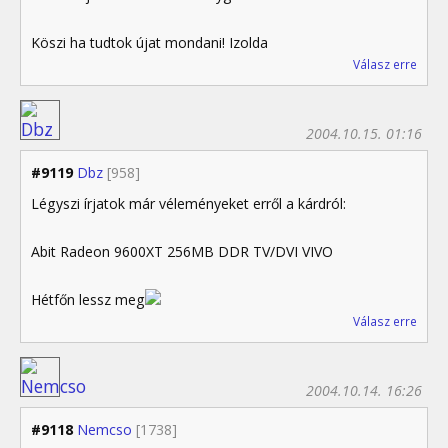
Köszi ha tudtok újat mondani! Izolda
Válasz erre
2004.10.15. 01:16
#9119
Dbz
[958]
Légyszi írjatok már véleményeket erről a kárdról:
Abit Radeon 9600XT 256MB DDR TV/DVI VIVO
Hétfőn lessz meg
Válasz erre
2004.10.14. 16:26
#9118
Nemcso
[1738]