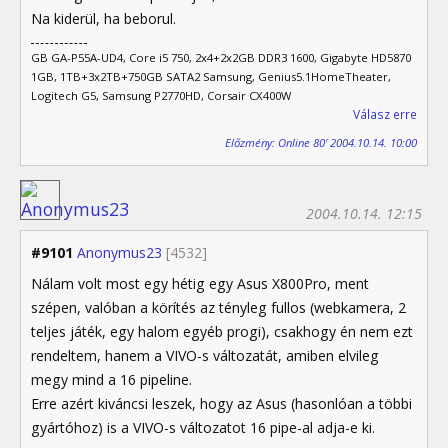
Na kiderül, ha beborul.
GB GA-P55A-UD4, Core i5 750, 2x4+2x2GB DDR3 1600, Gigabyte HD5870
1GB, 1TB+3x2TB+750GB SATA2 Samsung, Genius5.1HomeTheater,
Logitech G5, Samsung P2770HD, Corsair CX400W
Válasz erre
Előzmény: Online 80' 2004.10.14. 10:00
2004.10.14. 12:15
#9101
Anonymus23
[4532]
Nálam volt most egy hétig egy Asus X800Pro, ment
szépen, valóban a körítés az tényleg fullos (webkamera, 2
teljes játék, egy halom egyéb progi), csakhogy én nem ezt
rendeltem, hanem a VIVO-s változatát, amiben elvileg
megy mind a 16 pipeline.
Erre azért kiváncsi leszek, hogy az Asus (hasonlóan a többi
gyártóhoz) is a VIVO-s változatot 16 pipe-al adja-e ki.