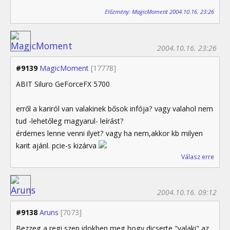
Előzmény: MagicMoment 2004.10.16. 23:26
2004.10.16. 23:26
#9139
MagicMoment
[17778]
ABIT Siluro GeForceFX 5700
erről a kariról van valakinek bősok infója? vagy valahol nem
tud -lehetőleg magyarul- leírást?
érdemes lenne venni ilyet? vagy ha nem,akkor kb milyen
karit ajánl. pcie-s kizárva
Válasz erre
2004.10.16. 09:12
#9138
Aruns
[7073]
Bezzeg a regi szep idokben meg hogy dicserte "valaki" az