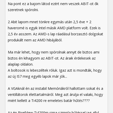
Na pont ez a bajom látod ezért nem veszek ABIT-ot ők
szeretnek spórolni.
2 Abit lapom mnet tönkre egymás után 2,5 éve + 2
haveromé is egyik Intel másik AMD platform volt. Ezek is
2,5 év asszem. Az AMD-s lap ráadásul borzasztó dolgokat
produkált nem az AMD hibájából.
Ma már lehet, hogy nem spórolnak annyit de biztos ami
biztos én kihagyom az ABIT-ot. Az áraik érdekesek az
alaplap oldalon.
A boltosok is lebeszéltek róluk. Igaz azt is mondták, hogy
az új IS7 meg egyéb lapok már jók...
A VGAknál én az instabil Memóriákról hallottam sokat és a
ventillátorok élettartalmáról. Meg azt árulja el valaki, hogy
miért kellett a Ti4200 re emeletes batár hűtés????
Az én PixelView Ti4200m sima szimpla hűtéssel iag allul