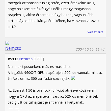
mozgok otthonsan tuning terén, ezért érdekelne az is,
hogy ha szemetelés-fagyás nélkül megy magasabb
órajelen is, akkor érdemes-e úgy hajtani, vagy inkább
biztonságosabb a kártya érdekében, ha visszább vesszük
picit?
Válasz erre
2004.10.15. 11:43
#9132
Nemcso
[1738]
Nem, ez típusonként más és más lehet.
A legtöbb 9600XT GPU alapórajele 500, de vannak, mint az
én Abit-om is, 300-zal futkározó fajták.
Az Everest 1.50 is overlock funkciót átnézve közli velem,
hogy a GPU az alapértéken van, az 526-os memóriérték
pedíg 5%-os túlhajtást jelent ennél a kártyánák.