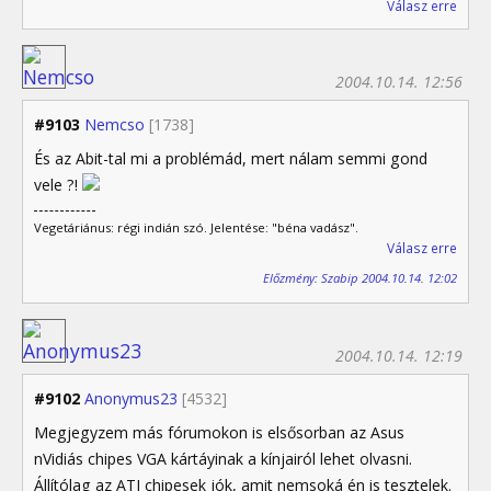
Válasz erre
2004.10.14. 12:56
#9103
Nemcso
[1738]
És az Abit-tal mi a problémád, mert nálam semmi gond
vele ?!
Vegetáriánus: régi indián szó. Jelentése: "béna vadász".
Válasz erre
Előzmény: Szabip 2004.10.14. 12:02
2004.10.14. 12:19
#9102
Anonymus23
[4532]
Megjegyzem más fórumokon is elsősorban az Asus
nVidiás chipes VGA kártáyinak a kínjairól lehet olvasni.
Állítólag az ATI chipesek jók, amit nemsoká én is tesztelek.