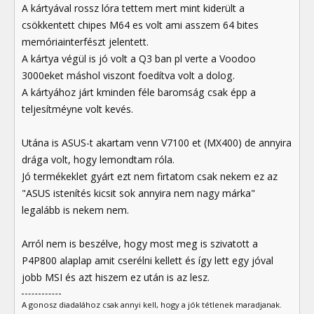
A kártyával rossz lóra tettem mert mint kiderült a
csökkentett chipes M64 es volt ami asszem 64 bites
memóriainterfészt jelentett.
A kártya végül is jó volt a Q3 ban pl verte a Voodoo
3000eket máshol viszont foedítva volt a dolog.
A kártyához járt kminden féle baromság csak épp a
teljesítméyne volt kevés.
Utána is ASUS-t akartam venn V7100 et (MX400) de annyira
drága volt, hogy lemondtam róla.
Jó termékeklet gyárt ezt nem firtatom csak nekem ez az
"ASUS istenítés kicsit sok annyira nem nagy márka"
legalább is nekem nem.
Arról nem is beszélve, hogy most meg is szivatott a
P4P800 alaplap amit cserélni kellett és így lett egy jóval
jobb MSI és azt hiszem ez után is az lesz.
A gonosz diadalához csak annyi kell, hogy a jók tétlenek maradjanak.