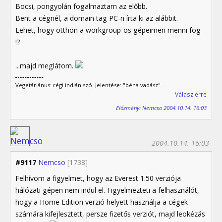
Bocsi, pongyolán fogalmaztam az előbb.
Bent a cégnél, a domain tag PC-n írta ki az alábbit.
Lehet, hogy otthon a workgroup-os gépeimen menni fog
!?
...majd meglátom.
Vegetáriánus: régi indián szó. Jelentése: "béna vadász".
Válasz erre
Előzmény: Nemcso 2004.10.14. 16:03
2004.10.14. 16:03
#9117
Nemcso
[1738]
Felhívom a figyelmet, hogy az Everest 1.50 verziója
hálózati gépen nem indul el. Figyelmezteti a felhasználót,
hogy a Home Edition verzió helyett használja a cégek
számára kifejlesztett, persze fizetős verziót, majd leokézás