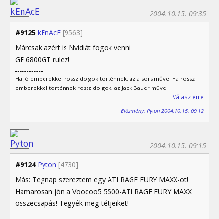
2004.10.15. 09:35
#9125
kEnAcE
[9563]
Márcsak azért is Nvidiát fogok venni.
GF 6800GT rulez!
Ha jó emberekkel rossz dolgok történnek, az a sors műve. Ha rossz
emberekkel történnek rossz dolgok, az Jack Bauer műve.
Válasz erre
Előzmény: Pyton 2004.10.15. 09:12
2004.10.15. 09:15
#9124
Pyton
[4730]
Más: Tegnap szereztem egy ATI RAGE FURY MAXX-ot!
Hamarosan jön a Voodoo5 5500-ATI RAGE FURY MAXX
összecsapás! Tegyék meg tétjeiket!