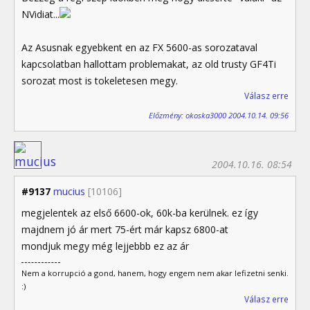
NVidiat...
Az Asusnak egyebkent en az FX 5600-as sorozataval
kapcsolatban hallottam problemakat, az old trusty GF4Ti
sorozat most is tokeletesen megy.
Válasz erre
Előzmény: okoska3000 2004.10.14. 09:56
2004.10.16. 08:54
#9137
mucius
[10106]
megjelentek az első 6600-ok, 60k-ba kerülnek. ez így
majdnem jó ár mert 75-ért már kapsz 6800-at
mondjuk megy még lejjebbb ez az ár
Nem a korrupció a gond, hanem, hogy engem nem akar lefizetni senki.
:)
Válasz erre