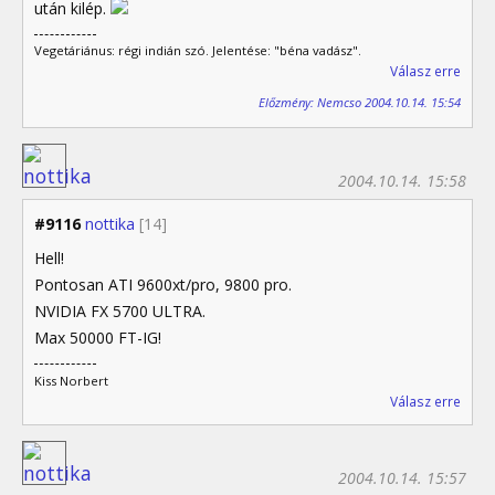
után kilép.
Vegetáriánus: régi indián szó. Jelentése: "béna vadász".
Válasz erre
Előzmény: Nemcso 2004.10.14. 15:54
2004.10.14. 15:58
#9116
nottika
[14]
Hell!
Pontosan ATI 9600xt/pro, 9800 pro.
NVIDIA FX 5700 ULTRA.
Max 50000 FT-IG!
Kiss Norbert
Válasz erre
2004.10.14. 15:57