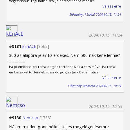
Vegetáriánus: régi indián szó. Jelentése: "béna vadász".
Válasz erre
Előzmény: kEnAcE 2004.10.15. 11:24
2004.10.15. 11:24
#9131
kEnAcE
[9563]
300 az alapóra jele? Ez érdekes. Nem 500-nak kéne lennie?
Ha jó emberekkel rossz dolgok történnek, az a sors műve. Ha rossz
emberekkel történnek rossz dolgok, az Jack Bauer műve.
Válasz erre
Előzmény: Nemcso 2004.10.15. 10:59
2004.10.15. 10:59
#9130
Nemcso
[1738]
Nálam minden gond nélkül, teljes megelégedésemre