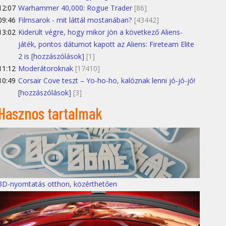
12:07
Warhammer 40,000: Rogue Trader
[86]
09:46
Filmsarok - mit láttál mostanában?
[43442]
13:02
Kiderült végre, hogy mikor jön a következő Aliens-
játék, pontos dátumot kapott az Aliens: Fireteam Elite
2 is [hozzászólások]
[1]
11:12
Moderátoroknak
[17410]
10:49
Corsair Cove teszt – Yo-ho-ho, kalóznak lenni jó-jó-jó!
[hozzászólások]
[3]
Hasznos tartalmak
3D-nyomtatás otthon, közérthetően