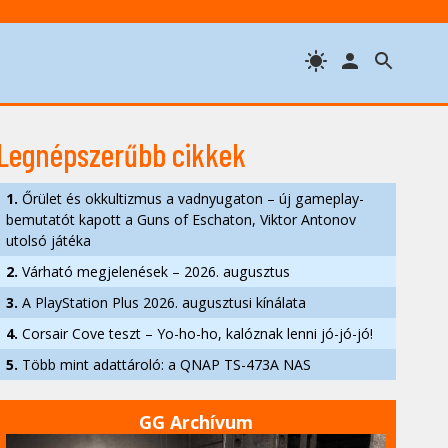
Legnépszerűbb cikkek
1.
Őrület és okkultizmus a vadnyugaton – új gameplay-
bemutatót kapott a Guns of Eschaton, Viktor Antonov
utolsó játéka
2.
Várható megjelenések – 2026. augusztus
3.
A PlayStation Plus 2026. augusztusi kínálata
4.
Corsair Cove teszt – Yo-ho-ho, kalóznak lenni jó-jó-jó!
5.
Több mint adattároló: a QNAP TS-473A NAS
GG Archívum