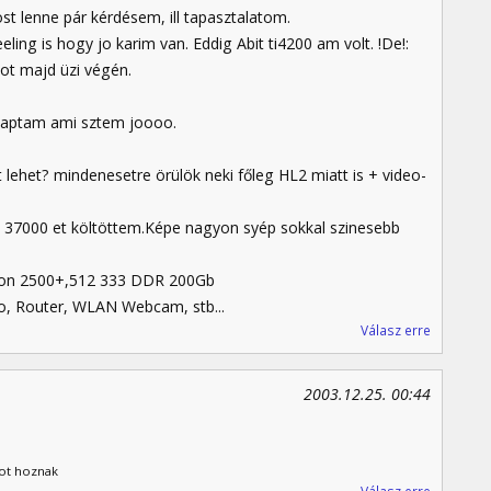
lenne pár kérdésem, ill tapasztalatom.
eeling is hogy jo karim van. Eddig Abit ti4200 am volt. !De!:
ot majd üzi végén.
kaptam ami sztem joooo.
 lehet? mindenesetre örülök neki főleg HL2 miatt is + video-
m. 37000 et költöttem.Képe nagyon syép sokkal szinesebb
rton 2500+,512 333 DDR 200Gb
, Router, WLAN Webcam, stb...
Válasz erre
2003.12.25. 00:44
tot hoznak