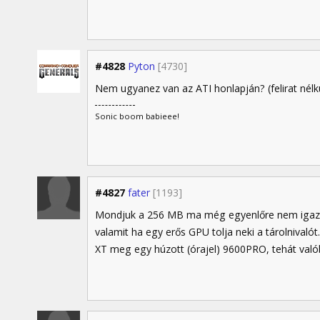
#4828
Pyton
[4730]
Nem ugyanez van az ATI honlapján? (felirat nélk
Sonic boom babieee!
#4827
fater
[1193]
Mondjuk a 256 MB ma még egyenlőre nem igazán 
valamit ha egy erős GPU tolja neki a tárolnival
XT meg egy húzott (órajel) 9600PRO, tehát valób