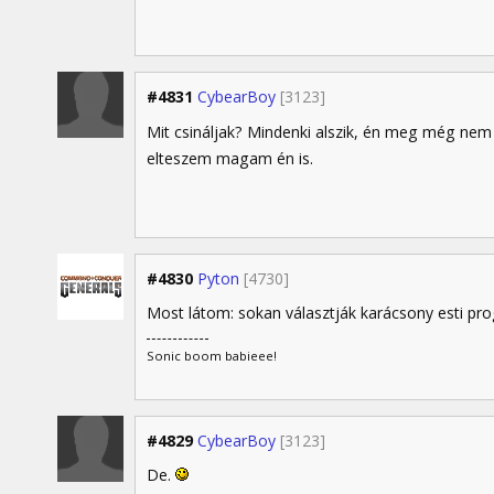
#4831
CybearBoy
[3123]
Mit csináljak? Mindenki alszik, én meg még nem 
elteszem magam én is.
#4830
Pyton
[4730]
Most látom: sokan választják karácsony esti p
Sonic boom babieee!
#4829
CybearBoy
[3123]
De.