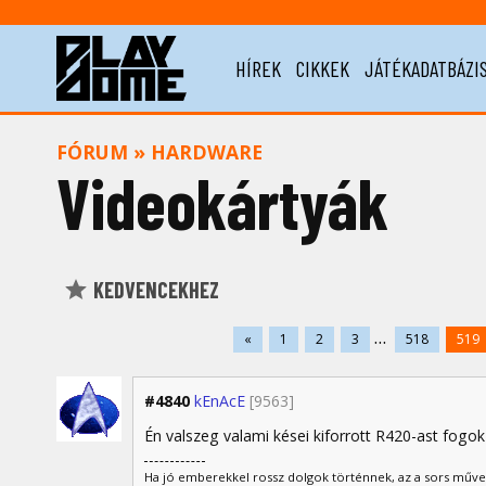
HÍREK
CIKKEK
JÁTÉKADATBÁZI
FÓRUM
»
HARDWARE
Videokártyák
KEDVENCEKHEZ
...
«
1
2
3
518
519
#4840
kEnAcE
[9563]
Én valszeg valami kései kiforrott R420-ast fogok 
Ha jó emberekkel rossz dolgok történnek, az a sors műve