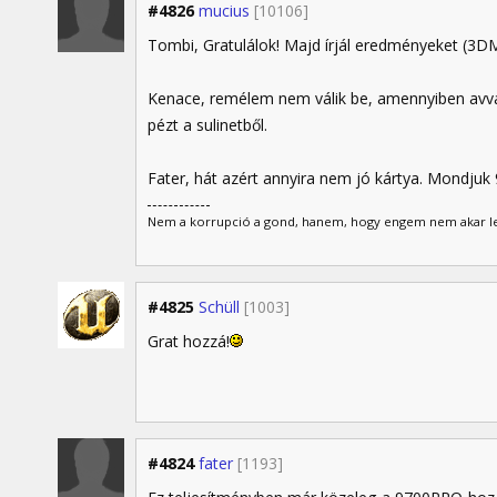
#4826
mucius
[10106]
Tombi, Gratulálok! Majd írjál eredményeket (3D
Kenace, remélem nem válik be, amennyiben avva
pézt a sulinetből.
Fater, hát azért annyira nem jó kártya. Mondju
Nem a korrupció a gond, hanem, hogy engem nem akar lefi
#4825
Schüll
[1003]
Grat hozzá!
#4824
fater
[1193]