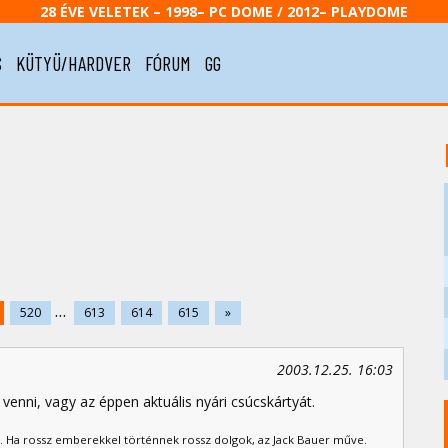
28 ÉVE VELETEK – 1998– PC DOME / 2012– PLAYDOME
S
KÜTYÜ/HARDVER
FÓRUM
GG
...
520
613
614
615
»
2003.12.25. 16:03
venni, vagy az éppen aktuális nyári csúcskártyát.
. Ha rossz emberekkel történnek rossz dolgok, az Jack Bauer műve.