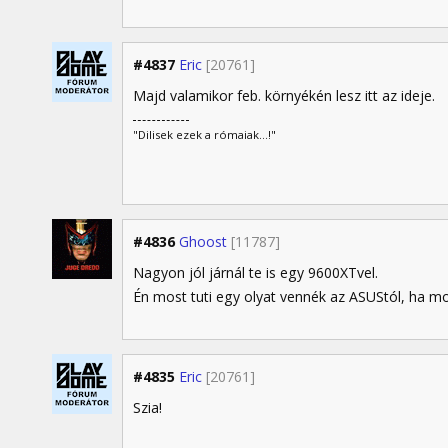
#4837
Eric
[20761]
Majd valamikor feb. környékén lesz itt az ideje.
"Dilisek ezek a rómaiak...!"
#4836
Ghoost
[11787]
Nagyon jól járnál te is egy 9600XTvel.
Én most tuti egy olyat vennék az ASUStól, ha m
#4835
Eric
[20761]
Szia!