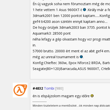
Én új vagyok soha nem fórumoztam még de most 
1 hete vettem 1 Asus 9600XT-t
.Király már a f
3dmark2001 ben 12000 pontot kaptam......Konfig
gef4 ti4200 ason szintén ennyit kaptam anno....
De hogy örüljek 3dmark2003 ban 3735. pontot 
Aquamark3: 28500 pont
néha lefagy a gép olvastam hogy vcr progi miatt
in.
57000 brutto. 20000 ért ment el az abit gef4 e
még az unreal tournament is
.
Konfig:Chieftec 360w, Epox Nforce2 8RDA, Ba
Seagate(80+120)Barracuda,ASUS 9600XT, CHello
#4832
Tombi
[980]
én is elspájzolom magam egy időre
Minden tiszteletem a mentősöké...ök minden nap áldoza