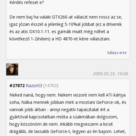
Kérdés refeset e?
De nem baj ha valaki GTX260-at választ nem rossz az se,
igaz józan ésszel a jelenleg 5-10%al jobbat (ez a driverek
és az atis DX10.1-11. es gamák miatt még nőhet a
következő 1-2évben) a HD 4870-et kéne választani.
Válasz erre
2009.05.23. 19:06
#27872
Razor03
[14703]
Neked naná, hogy nem. Nekem viszont nem kell ATi kártya
soha, hiába mennek jobban mint a mostani GeForce-ok, és
vannak jobb árban - annyi negatív tapasztalat ért a
gyártóval kapcsolatban mióta a szakmában dolgozom,
hogy köszönöm de nem. Inkább megveszem a kicsit
drágább, de lassabb GeForce-t, legyen az én bajom. Lehet,