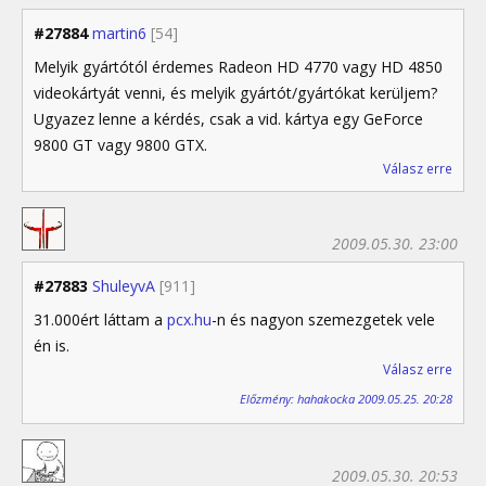
#27884
martin6
[54]
Melyik gyártótól érdemes Radeon HD 4770 vagy HD 4850
videokártyát venni, és melyik gyártót/gyártókat kerüljem?
Ugyazez lenne a kérdés, csak a vid. kártya egy GeForce
9800 GT vagy 9800 GTX.
Válasz erre
2009.05.30. 23:00
#27883
ShuleyvA
[911]
31.000ért láttam a
pcx.hu
-n és nagyon szemezgetek vele
én is.
Válasz erre
Előzmény: hahakocka 2009.05.25. 20:28
2009.05.30. 20:53