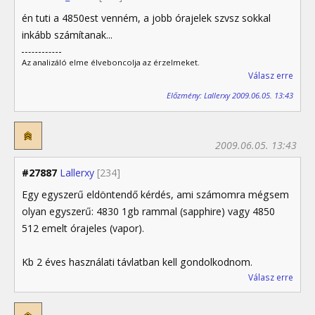
én tuti a 4850est venném, a jobb órajelek szvsz sokkal
inkább számítanak...
Az analizáló elme élveboncolja az érzelmeket.
Válasz erre
Előzmény: Lallerxy 2009.06.05. 13:43
2009.06.05. 13:43
#27887
Lallerxy
[234]
Egy egyszerű eldöntendő kérdés, ami számomra mégsem
olyan egyszerű: 4830 1gb rammal (sapphire) vagy 4850
512 emelt órajeles (vapor).
Kb 2 éves használati távlatban kell gondolkodnom.
Válasz erre