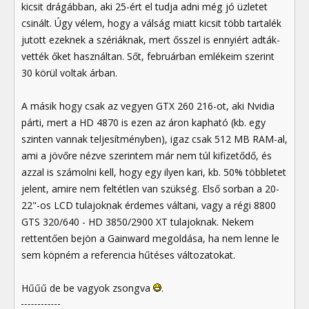
kicsit drágábban, aki 25-ért el tudja adni még jó üzletet
csinált. Úgy vélem, hogy a válság miatt kicsit több tartalék
jutott ezeknek a szériáknak, mert ősszel is ennyiért adták-
vették őket használtan. Sőt, februárban emlékeim szerint
30 körül voltak árban.
A másik hogy csak az vegyen GTX 260 216-ot, aki Nvidia
párti, mert a HD 4870 is ezen az áron kapható (kb. egy
szinten vannak teljesítményben), igaz csak 512 MB RAM-al,
ami a jövőre nézve szerintem már nem túl kifizetődő, és
azzal is számolni kell, hogy egy ilyen kari, kb. 50% többletet
jelent, amire nem feltétlen van szükség. Első sorban a 20-
22"-os LCD tulajoknak érdemes váltani, vagy a régi 8800
GTS 320/640 - HD 3850/2900 XT tulajoknak. Nekem
rettentően bejön a Gainward megoldása, ha nem lenne le
sem köpném a referencia hűtéses változatokat.
Hűűű de be vagyok zsongva
.