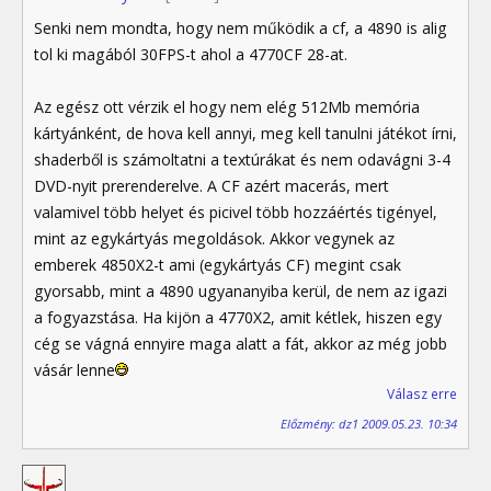
Senki nem mondta, hogy nem működik a cf, a 4890 is alig
tol ki magából 30FPS-t ahol a 4770CF 28-at.
Az egész ott vérzik el hogy nem elég 512Mb memória
kártyánként, de hova kell annyi, meg kell tanulni játékot írni,
shaderből is számoltatni a textúrákat és nem odavágni 3-4
DVD-nyit prerenderelve. A CF azért macerás, mert
valamivel több helyet és picivel több hozzáértés tigényel,
mint az egykártyás megoldások. Akkor vegynek az
emberek 4850X2-t ami (egykártyás CF) megint csak
gyorsabb, mint a 4890 ugyananyiba kerül, de nem az igazi
a fogyazstása. Ha kijön a 4770X2, amit kétlek, hiszen egy
cég se vágná ennyire maga alatt a fát, akkor az még jobb
vásár lenne
Válasz erre
Előzmény: dz1 2009.05.23. 10:34