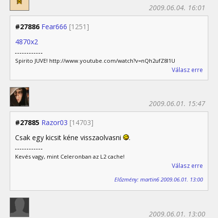
2009.06.04. 16:01
#27886
Fear666
[1251]
4870x2
Spirito JUVE! http://www.youtube.com/watch?v=nQh2ufZ8I1U
Válasz erre
2009.06.01. 15:47
#27885
Razor03
[14703]
Csak egy kicsit kéne visszaolvasni
.
Kevés vagy, mint Celeronban az L2 cache!
Válasz erre
Előzmény: martin6 2009.06.01. 13:00
2009.06.01. 13:00