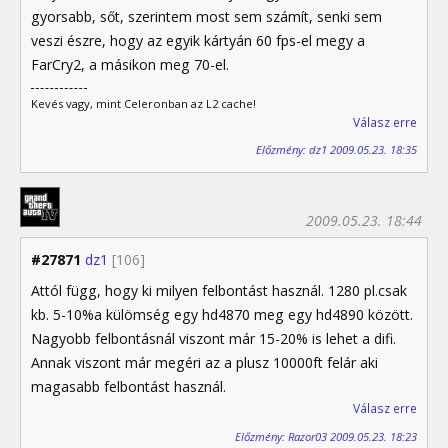
gyorsabb, sőt, szerintem most sem számít, senki sem
veszi észre, hogy az egyik kártyán 60 fps-el megy a
FarCry2, a másikon meg 70-el.
Kevés vagy, mint Celeronban az L2 cache!
Válasz erre
Előzmény: dz1 2009.05.23. 18:35
2009.05.23. 18:44
#27871
dz1
[106]
Attól függ, hogy ki milyen felbontást használ. 1280 pl.csak
kb. 5-10%a külömség egy hd4870 meg egy hd4890 között.
Nagyobb felbontásnál viszont már 15-20% is lehet a difi.
Annak viszont már megéri az a plusz 10000ft felár aki
magasabb felbontást használ.
Válasz erre
Előzmény: Razor03 2009.05.23. 18:23