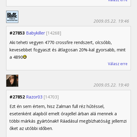
2009.05.22. 19:46
#27853
Babykiller
[14268]
Aki teheti vegyen 4770 crossfire rendszert, olcsóbb,
kevesebbet fogyaszt és átlagosan 20%-kal gyorsabb, mint
a 4890
Válasz erre
2009.05.22. 19:40
#27852
Razor03
[14703]
Ezt én sem értem, hisz Zalman full réz hűtéssel,
esetenként alapból emelt órajellel árban alá mennek a
többi márkás gyártónak!! Ráadásul megbízhatóság jellemzi
őket az utóbbi időben.