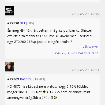
2009.05.23. 18:35
#27870
dz1
[106]
Én még 49446ft.-ért vettem még az iponban kb. 3héttel
ezelőtt a zalmanhűtős 1GB-tos 4870-enemet. Szerinted
egy GTX260 216sp jobban megérte volna?
Válasz erre
Előzmény: Razor03 2009.05.23. 18:07
2009.05.23. 18:23
#27869
Razor03
[14703]
HD 4870-hez képest nem biztos, hogy 5-10% többlet
megér 10-13.000 Ft-ot
. GTX 275 sem ér annyit, mint
amennyivel drágább a 260-nál
.