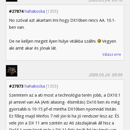
#27874
hahakocka
[1355]
No szóval azt akartam írni hogy DX10ben nincs AA. 10.1-
ben van.
De ne kelljen megint ilyen hülye vitákba szállni.
Vegyen
aki amit akar és jónak lát.
Válasz erre
2009.05.24. 09:09
#27873
hahakocka
[1355]
Szerintem az a ati most a technológia terén jobb, a DX10.1
pl amivel van AA (Anti aliasing- élsimítás) Dx10 ben és még
gyorsabb is 10-15 pf-el mintha DX10ben nyomnád Vistán.
Ez főleg majd Winfos 7 nél jön ki ha jó rendszer lesz az. ÉS
vele jön a DX 11 ami szintén az Ati zászlajának áll hisz a
Dx10.1 nem kicsit már a DX 11 fele épült fel így kinek van