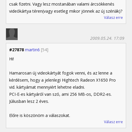
csak fizetni. Vagy lesz mostanában valami árcsökkenés
videókártya téren(vagy esetleg mikor jönnek az új szériák)?
Válasz erre
2009.05.24. 17:09
#27878
martin6
[54]
Hi!
Hamarosan új videokártyát fogok venni, és az lenne a
kérdésem, hogy a jelenlegi Hightech Radeon X1650 Pro
vid. kártyámat mennyiért lehetne eladni.
PCI-E-es kártyáról van szó, ami 256 MB-os, DDR2-es.
Júliusban lesz 2 éves.
Előre is köszönöm a válaszokat.
Válasz erre