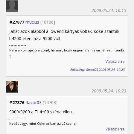
2009.05.24. 16:15
#27877
mucius
[10106]
jahát azok alapból a lowend kártyák voltak. sose szánták
ti4200 ellen. az a 9500 volt.
Nem a korrupció a gond, hanem, hogy engem nem akar lefizetni senki.
:)
Válasz erre
Előzmény: Razor03 2009.05.24. 10:23
2009.05.24. 10:23
#27876
Razor03
[14703]
9000/9200 a Ti 4*00 széria ellen.
Kevés vagy, mint Celeronban az L2 cache!
Válasz erre