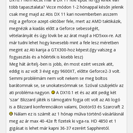
több tapasztalata? Vicce módon 1-2 hónappal későn jelenik
csak meg majd az Atis DX 11 kari novemberben asszem
míg a geforce azept-október fele, mert az AMD taktikázik,
megnézik a kiadás előtt a Geforce sebességét,
vételarányát és úgy lövik be az árat majd a HD5xxx-re. Azt
már tudni lehet hogy kevesebb mint a fele lesz méretben
megint az Ati karija a GTX300-hoz képest.(így valszeg a
fogyasztás és a hőérték is kisebb lesz)
Meg hát ár/telj.-ben is jobb, én most ezért veszek atit,
eddig is az volt 3 évig egy 9600XT, előtte Geforce2-3 volt.
Semmi problémám nem volt nekem se meg boltos
barátomnak se, se unokatesómnak se. Szóval szubjektív az
ati probléma nagyon.
A DX10.1 et és az atit pedig két
'szar' Blizzard játék is támogatni fogja ott volt az Ati logó
is a Blizzard konferenciákon valami, Diotörő3 és Szarcraft 2
Nálam ez is számít az 1 hónap múlva történő vásárlásnál
meg az ár max 40-42e ft fizetek ki vga-ra. HD 4850 et 1
gigásat is lehet már kapni 36-37 ezerért Sapphiretól.