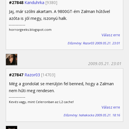
#27848
Kanduhrka
[9380]
Jaj, már szólni akartam. A 9800GT-ém Zalman hűtővel
azóta is jól megy, iszonyú halk.
horrorgeeks.blogspot.com
Válasz erre
Előzmény: Razor03 2009.05.21. 23:01
2009.05.21. 23:01
#27847
Razor03
[14703]
Még a gondolat se merüljön fel benned, hogy a Zalman
nem hűti meg rendesen.
Kevés vagy, mint Celeronban az L2 cache!
Válasz erre
Előzmény: hahakocka 2009.05.21. 18:16