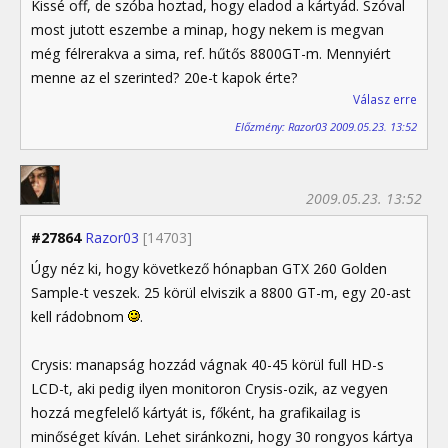
Kissé off, de szóba hoztad, hogy eladod a kártyád. Szóval
most jutott eszembe a minap, hogy nekem is megvan
még félrerakva a sima, ref. hűtős 8800GT-m. Mennyiért
menne az el szerinted? 20e-t kapok érte?
Válasz erre
Előzmény: Razor03 2009.05.23. 13:52
2009.05.23. 13:52
#27864
Razor03
[14703]
Úgy néz ki, hogy következő hónapban GTX 260 Golden
Sample-t veszek. 25 körül elviszik a 8800 GT-m, egy 20-ast
kell rádobnom
.
Crysis: manapság hozzád vágnak 40-45 körül full HD-s
LCD-t, aki pedig ilyen monitoron Crysis-ozik, az vegyen
hozzá megfelelő kártyát is, főként, ha grafikailag is
minőséget kíván. Lehet siránkozni, hogy 30 rongyos kártya