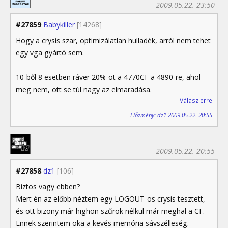
2009.05.22. 23:50
#27859
Babykiller
[14268]
Hogy a crysis szar, optimizálatlan hulladék, arról nem tehet
egy vga gyártó sem.
10-ből 8 esetben ráver 20%-ot a 4770CF a 4890-re, ahol
meg nem, ott se túl nagy az elmaradása.
Válasz erre
Előzmény: dz1 2009.05.22. 20:55
2009.05.22. 20:55
#27858
dz1
[106]
Biztos vagy ebben?
Mert én az előbb néztem egy LOGOUT-os crysis tesztett,
és ott bizony már highon szűrok nélkül már meghal a CF.
Ennek szerintem oka a kevés memória sávszélleség.