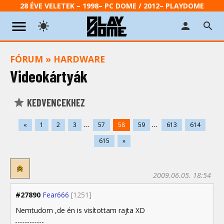
28 ÉVE VELETEK – 1998– PC DOME / 2012– PLAYDOME
FÓRUM
»
HARDWARE
Videokártyák
KEDVENCEKHEZ
...
...
«
1
2
3
57
58
59
613
614
615
»
2009.06.05. 18:54
#27890
Fear666
[1251]
Nemtudom ,de én is visítottam rajta XD