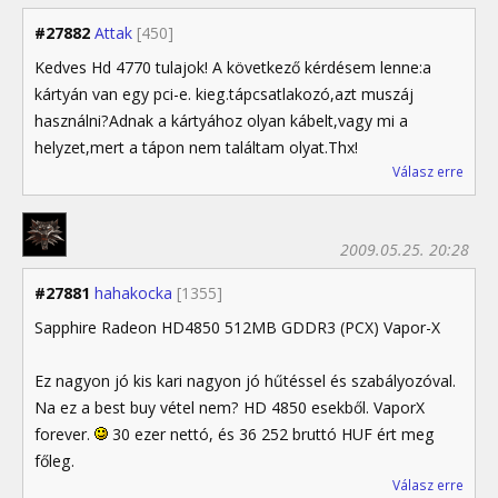
#27882
Attak
[450]
Kedves Hd 4770 tulajok! A következő kérdésem lenne:a
kártyán van egy pci-e. kieg.tápcsatlakozó,azt muszáj
használni?Adnak a kártyához olyan kábelt,vagy mi a
helyzet,mert a tápon nem találtam olyat.Thx!
Válasz erre
2009.05.25. 20:28
#27881
hahakocka
[1355]
Sapphire Radeon HD4850 512MB GDDR3 (PCX) Vapor-X
Ez nagyon jó kis kari nagyon jó hűtéssel és szabályozóval.
Na ez a best buy vétel nem? HD 4850 esekből. VaporX
forever.
30 ezer nettó, és 36 252 bruttó HUF ért meg
főleg.
Válasz erre