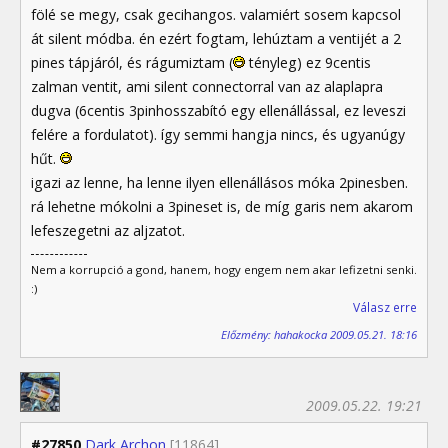
fölé se megy, csak gecihangos. valamiért sosem kapcsol
át silent módba. én ezért fogtam, lehúztam a ventijét a 2
pines tápjáról, és rágumiztam (
tényleg) ez 9centis
zalman ventit, ami silent connectorral van az alaplapra
dugva (6centis 3pinhosszabító egy ellenállással, ez leveszi
felére a fordulatot). így semmi hangja nincs, és ugyanúgy
hűt.
igazi az lenne, ha lenne ilyen ellenállásos móka 2pinesben.
rá lehetne mókolni a 3pineset is, de míg garis nem akarom
lefeszegetni az aljzatot.
Nem a korrupció a gond, hanem, hogy engem nem akar lefizetni senki.
:)
Válasz erre
Előzmény: hahakocka 2009.05.21. 18:16
2009.05.22. 19:21
#27850
Dark Archon
[11864]