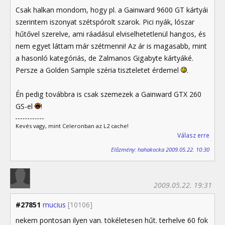
Csak halkan mondom, hogy pl. a Gainward 9600 GT kártyái
szerintem iszonyat szétspórolt szarok. Pici nyák, lószar
hűtővel szerelve, ami ráadásul elviselhetetlenül hangos, és
nem egyet láttam már szétmenni! Az ár is magasabb, mint
a hasonló kategóriás, de Zalmanos Gigabyte kártyáké.
Persze a Golden Sample széria tiszteletet érdemel
.
Én pedig továbbra is csak szemezek a Gainward GTX 260
GS-el
!
Kevés vagy, mint Celeronban az L2 cache!
Válasz erre
Előzmény: hahakocka 2009.05.22. 10:30
2009.05.22. 19:31
#27851
mucius
[10106]
nekem pontosan ilyen van. tökéletesen hűt. terhelve 60 fok