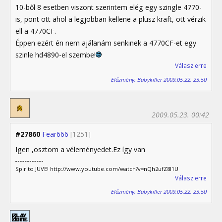
10-ből 8 esetben viszont szerintem elég egy szingle 4770-
is, pont ott ahol a legjobban kellene a plusz kraft, ott vérzik
ell a 4770CF.
Éppen ezért én nem ajálanám senkinek a 4770CF-et egy
szinle hd4890-el szembe!
Válasz erre
Előzmény: Babykiller 2009.05.22. 23:50
2009.05.23. 00:42
#27860
Fear666
[1251]
Igen ,osztom a véleményedet.Ez így van
Spirito JUVE! http://www.youtube.com/watch?v=nQh2ufZ8I1U
Válasz erre
Előzmény: Babykiller 2009.05.22. 23:50