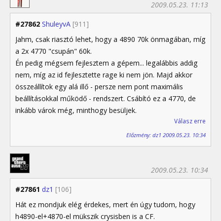
2009.05.23. 11:13
#27862
ShuleyvA
[911]
Jahm, csak riasztó lehet, hogy a 4890 70k önmagában, míg
a 2x 4770 "csupán" 60k.
Én pedig mégsem fejlesztem a gépem... legalábbis addig
nem, míg az id fejlesztette rage ki nem jön. Majd akkor
összeállítok egy alá illő - persze nem pont maximális
beállításokkal működő - rendszert. Csábító ez a 4770, de
inkább várok még, minthogy besüljek.
Válasz erre
Előzmény: dz1 2009.05.23. 10:34
2009.05.23. 10:34
#27861
dz1
[106]
Hát ez mondjuk elég érdekes, mert én úgy tudom, hogy
h4890-el+4870-el mükszik crysisben is a CF.