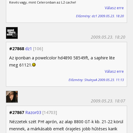
Kevés vagy, mint Celeronban az L2 cache!
Válasz erre
Előzmény: dz1 2009.05.23. 18:20
2009.05.23. 18:20
#27868
dz1
[106]
Az iponban a powelcolor hd4890 58549ft, a saphire lite
meg 61121.
Válasz erre
Előzmény: ShuleyvA 2009.05.23. 11:13
2009.05.23. 18:07
#27867
Razor03
[14703]
Nézzetek szét PH! aprón, az alap 8800 GT-k kb. 21-22 körül
mennek, a márkásabb emelt órajeles jobb hűtéses karik