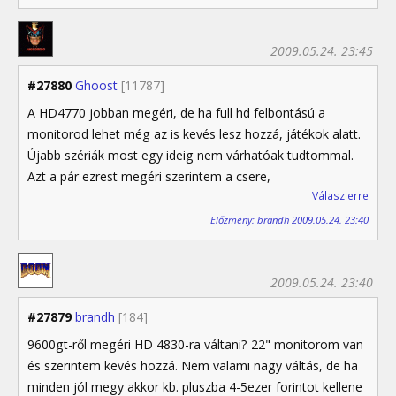
2009.05.24. 23:45
#27880
Ghoost
[11787]
A HD4770 jobban megéri, de ha full hd felbontású a
monitorod lehet még az is kevés lesz hozzá, játékok alatt.
Újabb szériák most egy ideig nem várhatóak tudtommal.
Azt a pár ezrest megéri szerintem a csere,
Válasz erre
Előzmény: brandh 2009.05.24. 23:40
2009.05.24. 23:40
#27879
brandh
[184]
9600gt-ről megéri HD 4830-ra váltani? 22" monitorom van
és szerintem kevés hozzá. Nem valami nagy váltás, de ha
minden jól megy akkor kb. pluszba 4-5ezer forintot kellene