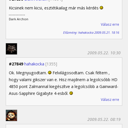
Kicsinek nem kicsi, esztétikailag már más kérdés
Dark Archon
Válasz erre
Előzmény: hahakocka 2009.05.21. 18:16
2009.05.22. 10:30
#27849
hahakocka
[1355]
Ok. Megnyugodtam.
Felvilágosodtam. Csak féltem ,
hogy valami gikszer van e. Hisz majdnem a legolcsóbb HD
4850 pont Zalmannal kiegészítve a legolcsóbb a Gainward-
Asus-Sapphire Gigabyte 4-esből.
Válasz erre
2009.05.22. 08:19