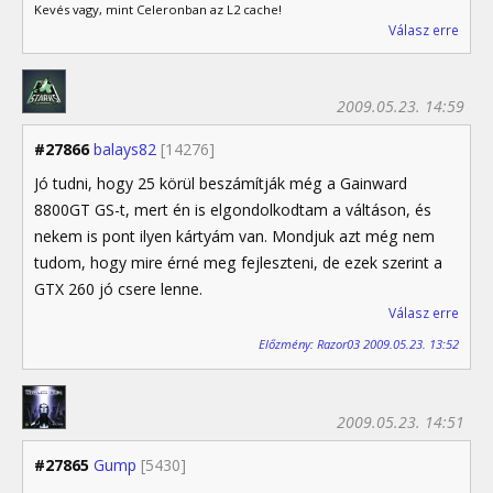
Kevés vagy, mint Celeronban az L2 cache!
Válasz erre
2009.05.23. 14:59
#27866
balays82
[14276]
Jó tudni, hogy 25 körül beszámítják még a Gainward
8800GT GS-t, mert én is elgondolkodtam a váltáson, és
nekem is pont ilyen kártyám van. Mondjuk azt még nem
tudom, hogy mire érné meg fejleszteni, de ezek szerint a
GTX 260 jó csere lenne.
Válasz erre
Előzmény: Razor03 2009.05.23. 13:52
2009.05.23. 14:51
#27865
Gump
[5430]