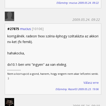
Előzmény: mucius 2009.05.24. 09:22
2009.05.24. 09:22
#27875
mucius
[10106]
korrigálnék. radeon 9xxx széria éphogy szétalázta az akkori
nv-ket (fx femili).
hahakocka,
dx10.1-ben vmi "ingyen" aa van elvileg.
Nem a korrupció a gond, hanem, hogy engem nem akar lefizetni senki.
:)
Válasz erre
Előzmény: Razor03 2009.05.23. 19:06
2009.05.24. 09:10