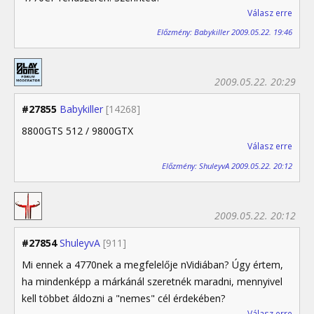
Válasz erre
Előzmény: Babykiller 2009.05.22. 19:46
2009.05.22. 20:29
#27855
Babykiller
[14268]
8800GTS 512 / 9800GTX
Válasz erre
Előzmény: ShuleyvA 2009.05.22. 20:12
2009.05.22. 20:12
#27854
ShuleyvA
[911]
Mi ennek a 4770nek a megfelelője nVidiában? Úgy értem,
ha mindenképp a márkánál szeretnék maradni, mennyivel
kell többet áldozni a "nemes" cél érdekében?
Válasz erre