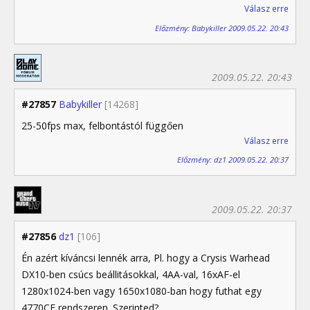
Válasz erre
Előzmény: Babykiller 2009.05.22. 20:43
2009.05.22. 20:43
#27857
Babykiller
[14268]
25-50fps max, felbontástól függően
Válasz erre
Előzmény: dz1 2009.05.22. 20:37
2009.05.22. 20:37
#27856
dz1
[106]
Én azért kíváncsi lennék arra, Pl. hogy a Crysis Warhead
DX10-ben csúcs beállitásokkal, 4AA-val, 16xAF-el
1280x1024-ben vagy 1650x1080-ban hogy futhat egy
4770CF rendszeren. Szerinted?