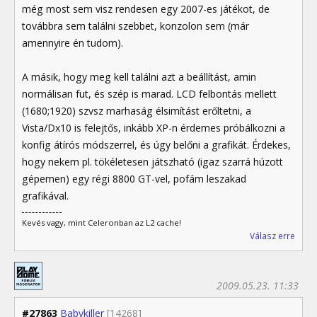
még most sem visz rendesen egy 2007-es játékot, de
továbbra sem találni szebbet, konzolon sem (már
amennyire én tudom).
A másik, hogy meg kell találni azt a beállítást, amin
normálisan fut, és szép is marad. LCD felbontás mellett
(1680;1920) szvsz marhaság élsimítást erőltetni, a
Vista/Dx10 is felejtős, inkább XP-n érdemes próbálkozni a
konfig átírós módszerrel, és úgy belőni a grafikát. Érdekes,
hogy nekem pl. tökéletesen játszható (igaz szarrá húzott
gépemen) egy régi 8800 GT-vel, pofám leszakad
grafikával.
Kevés vagy, mint Celeronban az L2 cache!
Válasz erre
2009.05.23. 11:33
#27863
Babykiller
[14268]