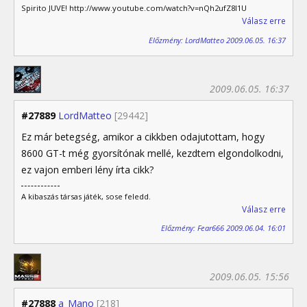
Spirito JUVE! http://www.youtube.com/watch?v=nQh2ufZ8I1U
Válasz erre
Előzmény: LordMatteo 2009.06.05. 16:37
2009.06.05. 16:37
#27889
LordMatteo
[29442]
Ez már betegség, amikor a cikkben odajutottam, hogy
8600 GT-t még gyorsítónak mellé, kezdtem elgondolkodni,
ez vajon emberi lény írta cikk?
A kibaszás társas játék, sose feledd.
Válasz erre
Előzmény: Fear666 2009.06.04. 16:01
2009.06.05. 15:56
#27888
a_Mano
[218]