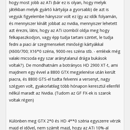
hogy most jobb az ATi (bár ez is olyan, hogy melyik
játékban melyik gyártó kártyája a gyorsabb) de azt is
vegyük figyelembe hányszor volt ez így az idők folyamán,
és mennyiszer kínált jobbat az nvidia, mennyiszer lehetett
azt érezni, látni, hogy az ATi izomból oldja meg hogy
felkapaszkodjon, vagy épp tudja tartani szintet, le tudja
fedni a piaci ár szegmenseket minőségi kártyákkal
(X600/700; X16*0 széria, 9000-res széria stb. - emléxik még
valaki micsoda egy szar aránytalanul drága bukások
voltak?). De mondhatnám a botrányos HD 2900 XT-t, ami
majdnem egy évvel a 8800 GTX megjelenése után került
piacra, és 8800 GTS-el tudta felvenni a versenyt, nagy
szégyen volt, gyakorlatilag több hónapon keresztül ellenfél
nélkül maradt az Nvidia. (Tudom az GF FX-ek is szarok
voltak régen)
Különben meg GTX 2*0 és HD 4**0 széria egyszerre vérzik
majd el idővel, nem számít majd, hogy az ATi 10%-al