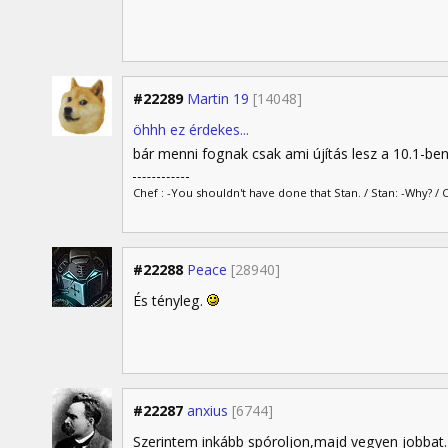
#22289
Martin 19
[14048]
öhhh ez érdekes...
bár menni fognak csak ami újítás lesz a 10.1-b
Chef : -You shouldn't have done that Stan. / Stan: -Why? / 
#22288
Peace
[28940]
És tényleg.
#22287
anxius
[6744]
Szerintem inkább spóroljon,majd vegyen jobbat.