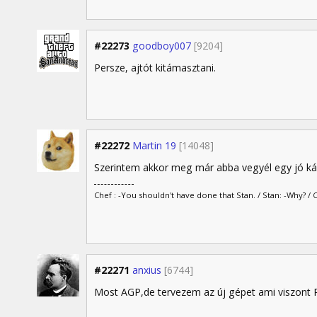
#22273
goodboy007
[9204]
Persze, ajtót kitámasztani.
#22272
Martin 19
[14048]
Szerintem akkor meg már abba vegyél egy jó kár
Chef : -You shouldn't have done that Stan. / Stan: -Why? / 
#22271
anxius
[6744]
Most AGP,de tervezem az új gépet ami viszont P