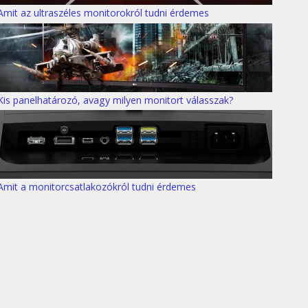
Amit az ultraszéles monitorokról tudni érdemes
Kis panelhatározó, avagy milyen monitort válasszak?
Amit a monitorcsatlakozókról tudni érdemes