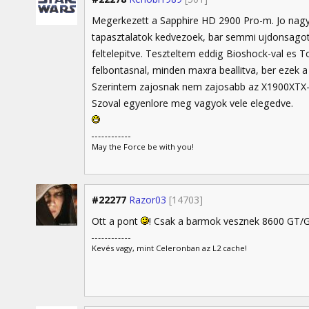
Megerkezett a Sapphire HD 2900 Pro-m. Jo nagy
tapasztalatok kedvezoek, bar semmi ujdonsagot
feltelepitve. Teszteltem eddig Bioshock-val e
felbontasnal, minden maxra beallitva, ber ezek a
Szerintem zajosnak nem zajosabb az X1900XTX-m
Szoval egyenlore meg vagyok vele elegedve.
May the Force be with you!
#22277
Razor03
[14703]
Ott a pont
! Csak a barmok vesznek 8600 GT/
Kevés vagy, mint Celeronban az L2 cache!