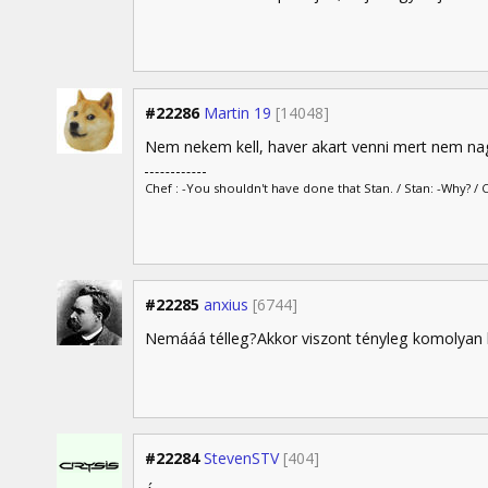
#22286
Martin 19
[14048]
Nem nekem kell, haver akart venni mert nem nag
Chef : -You shouldn't have done that Stan. / Stan: -Why? / 
#22285
anxius
[6744]
Nemááá télleg?Akkor viszont tényleg komolyan 
#22284
StevenSTV
[404]