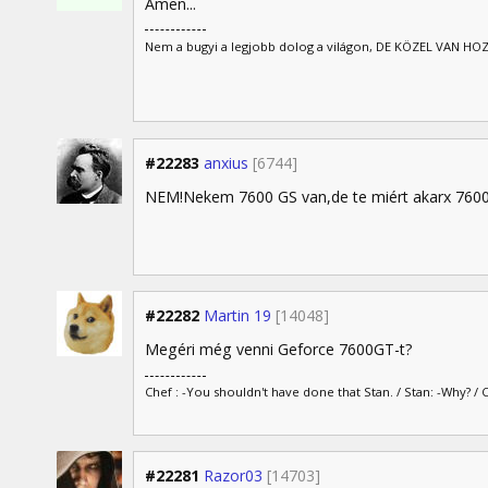
Ámen...
Nem a bugyi a legjobb dolog a világon, DE KÖZEL VAN HOZ
#22283
anxius
[6744]
NEM!Nekem 7600 GS van,de te miért akarx 7600G
#22282
Martin 19
[14048]
Megéri még venni Geforce 7600GT-t?
Chef : -You shouldn't have done that Stan. / Stan: -Why? / 
#22281
Razor03
[14703]