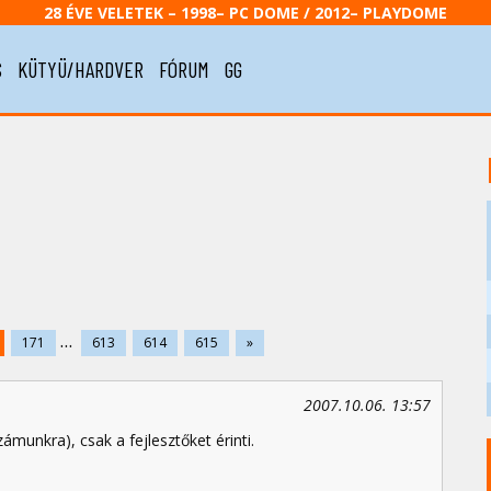
28 ÉVE VELETEK – 1998– PC DOME / 2012– PLAYDOME
S
KÜTYÜ/HARDVER
FÓRUM
GG
...
171
613
614
615
»
2007.10.06. 13:57
ámunkra), csak a fejlesztőket érinti.