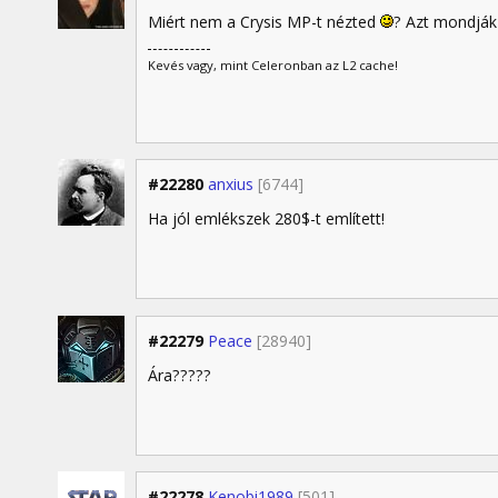
Miért nem a Crysis MP-t nézted
? Azt mondják
Kevés vagy, mint Celeronban az L2 cache!
#22280
anxius
[6744]
Ha jól emlékszek 280$-t említett!
#22279
Peace
[28940]
Ára?????
#22278
Kenobi1989
[501]