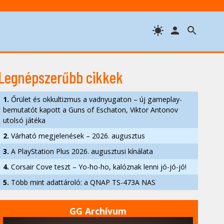
Legnépszerűbb cikkek
1.
Őrület és okkultizmus a vadnyugaton – új gameplay-
bemutatót kapott a Guns of Eschaton, Viktor Antonov
utolsó játéka
2.
Várható megjelenések – 2026. augusztus
3.
A PlayStation Plus 2026. augusztusi kínálata
4.
Corsair Cove teszt – Yo-ho-ho, kalóznak lenni jó-jó-jó!
5.
Több mint adattároló: a QNAP TS-473A NAS
GG Archívum