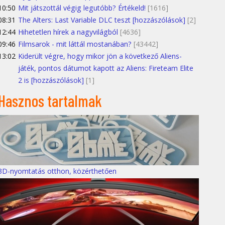
10:50
Mit játszottál végig legutóbb? Értékeld!
[1616]
08:31
The Alters: Last Variable DLC teszt [hozzászólások]
[2]
12:44
Hihetetlen hírek a nagyvilágból
[4636]
09:46
Filmsarok - mit láttál mostanában?
[43442]
13:02
Kiderült végre, hogy mikor jön a következő Aliens-
játék, pontos dátumot kapott az Aliens: Fireteam Elite
2 is [hozzászólások]
[1]
Hasznos tartalmak
3D-nyomtatás otthon, közérthetően