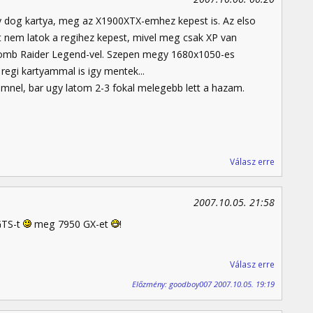
 dog kartya, meg az X1900XTX-emhez kepest is. Az elso
 nem latok a regihez kepest, mivel meg csak XP van
s Tomb Raider Legend-vel. Szepen megy 1680x1050-es
 regi kartyammal is igy mentek...
nel, bar ugy latom 2-3 fokal melegebb lett a hazam.
Válasz erre
2007.10.05. 21:58
GTS-t
meg 7950 GX-et
!
Válasz erre
Előzmény: goodboy007 2007.10.05. 19:19