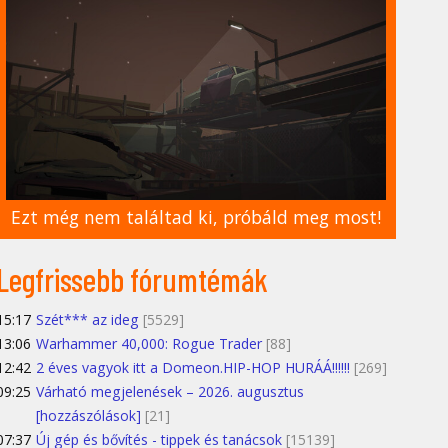
Ezt még nem találtad ki, próbáld meg most!
Legfrissebb fórumtémák
15:17
Szét*** az ideg
[5529]
13:06
Warhammer 40,000: Rogue Trader
[88]
12:42
2 éves vagyok itt a Domeon.HIP-HOP HURÁÁ!!!!!!
[269]
09:25
Várható megjelenések – 2026. augusztus
[hozzászólások]
[21]
07:37
Új gép és bővítés - tippek és tanácsok
[15139]