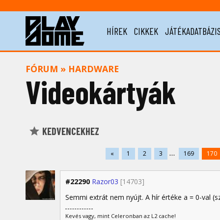
HÍREK
CIKKEK
JÁTÉKADATBÁZI
FÓRUM
»
HARDWARE
Videokártyák
KEDVENCEKHEZ
...
«
1
2
3
169
170
#22290
Razor03
[14703]
Semmi extrát nem nyújt. A hír értéke a = 0-val (sz
Kevés vagy, mint Celeronban az L2 cache!