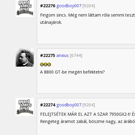
#22276
goodboy007
[9204]
Fingom sincs. Még nem láttam róla semmi tesztet
utánajárok.
#22275
anxius
[6744]
A 8800 GT-be megéri befektetni?
#22274
goodboy007
[9204]
FELEJTSÉTEK MÁR EL AZT A SZAR 7950GX2-t! És 
Rengeteg áramot zabál, böszme nagy, az árából