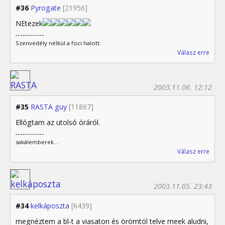
#36
Pyrogate
[21956]
NEtezek
Szenvedély nélkül a foci halott.
Válasz erre
2003.11.06. 12:12
#35
RASTA guy
[11867]
Ellógtam az utolsó óráról.
sakálemberek...
Válasz erre
2003.11.05. 23:43
#34
kelkáposzta
[6439]
megnéztem a bl-t a viasaton és örömtöl telve meek aludni,