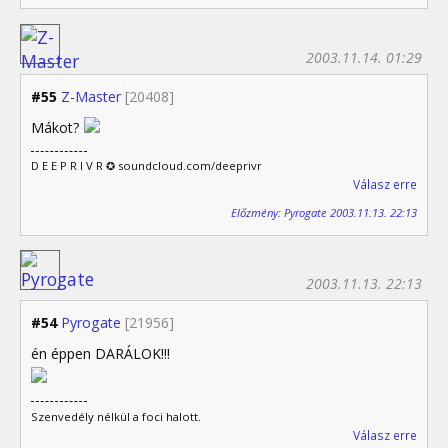
2003.11.14. 01:29
#55
Z-Master
[20408]
Mákot?
D E E P R I V R ✪ soundcloud.com/deeprivr
Válasz erre
Előzmény: Pyrogate 2003.11.13. 22:13
2003.11.13. 22:13
#54
Pyrogate
[21956]
én éppen DARÁLOK!!!
Szenvedély nélkül a foci halott.
Válasz erre