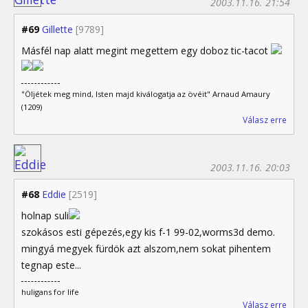
2003.11.16. 21:54
#69
Gillette
[9789]
Másfél nap alatt megint megettem egy doboz tic-tacot
"Öljétek meg mind, Isten majd kiválogatja az övéit" Arnaud Amaury
(1209)
Válasz erre
2003.11.16. 20:03
#68
Eddie
[2519]
holnap suli
szokásos esti gépezés,egy kis f-1 99-02,worms3d demo.
mingyá megyek fürdök azt alszom,nem sokat pihentem
tegnap este...
huligans for life
Válasz erre