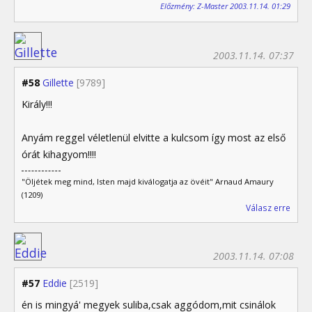
Előzmény: Z-Master 2003.11.14. 01:29
2003.11.14. 07:37
#58
Gillette
[9789]
Király!!!
Anyám reggel véletlenül elvitte a kulcsom így most az első
órát kihagyom!!!!
"Öljétek meg mind, Isten majd kiválogatja az övéit" Arnaud Amaury
(1209)
Válasz erre
2003.11.14. 07:08
#57
Eddie
[2519]
én is mingyá' megyek suliba,csak aggódom,mit csinálok