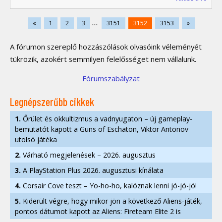
...
«
1
2
3
3151
3152
3153
»
A fórumon szereplő hozzászólások olvasóink véleményét
tükrözik, azokért semmilyen felelősséget nem vállalunk.
Fórumszabályzat
Legnépszerűbb cikkek
1.
Őrület és okkultizmus a vadnyugaton – új gameplay-
bemutatót kapott a Guns of Eschaton, Viktor Antonov
utolsó játéka
2.
Várható megjelenések – 2026. augusztus
3.
A PlayStation Plus 2026. augusztusi kínálata
4.
Corsair Cove teszt – Yo-ho-ho, kalóznak lenni jó-jó-jó!
5.
Kiderült végre, hogy mikor jön a következő Aliens-játék,
pontos dátumot kapott az Aliens: Fireteam Elite 2 is