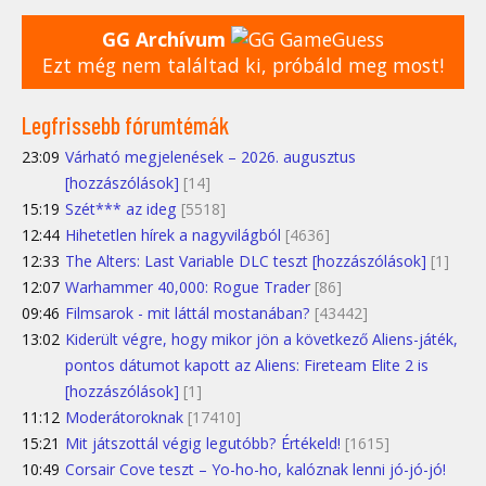
GG Archívum
Ezt még nem találtad ki, próbáld meg most!
Legfrissebb fórumtémák
23:09
Várható megjelenések – 2026. augusztus
[hozzászólások]
[14]
15:19
Szét*** az ideg
[5518]
12:44
Hihetetlen hírek a nagyvilágból
[4636]
12:33
The Alters: Last Variable DLC teszt [hozzászólások]
[1]
12:07
Warhammer 40,000: Rogue Trader
[86]
09:46
Filmsarok - mit láttál mostanában?
[43442]
13:02
Kiderült végre, hogy mikor jön a következő Aliens-játék,
pontos dátumot kapott az Aliens: Fireteam Elite 2 is
[hozzászólások]
[1]
11:12
Moderátoroknak
[17410]
15:21
Mit játszottál végig legutóbb? Értékeld!
[1615]
10:49
Corsair Cove teszt – Yo-ho-ho, kalóznak lenni jó-jó-jó!