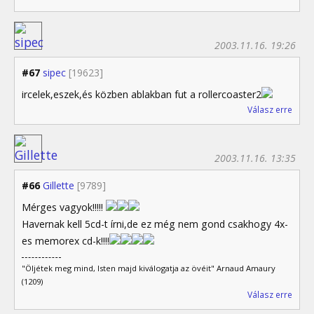
2003.11.16. 19:26
#67
sipec
[19623]
ircelek,eszek,és közben ablakban fut a rollercoaster2
Válasz erre
2003.11.16. 13:35
#66
Gillette
[9789]
Mérges vagyok!!!!!
Havernak kell 5cd-t írni,de ez még nem gond csakhogy 4x-
es memorex cd-k!!!!
"Öljétek meg mind, Isten majd kiválogatja az övéit" Arnaud Amaury
(1209)
Válasz erre