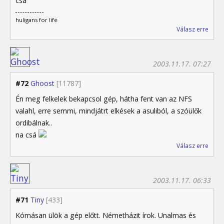
csá
huligans for life
Válasz erre
2003.11.17. 07:27
#72
Ghoost
[11787]
Én meg felkelek bekapcsol gép, hátha fent van az NFS
valahl, erre semmi, mindjátrt elkések a asuliból, a szóülők
ordibálnak..
na csá
Válasz erre
2003.11.17. 06:33
#71
Tiny
[433]
Kómásan ülök a gép előtt. Németházit írok. Unalmas és