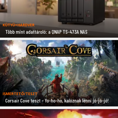
KÜTYÜ+HARDVER
Több mint adattároló: a QNAP TS-473A NAS
ISMERTETŐ/TESZT
Corsair Cove teszt – Yo-ho-ho, kalóznak lenni jó-jó-jó!