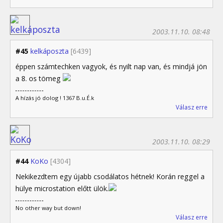
2003.11.10. 08:48
#45
kelkáposzta
[6439]
éppen számtechken vagyok, és nyilt nap van, és mindjá jön
a 8. os tömeg
A hízás jó dolog ! 1367 B.u.É.k
Válasz erre
2003.11.10. 08:29
#44
KoKo
[4304]
Nekikezdtem egy újabb csodálatos hétnek! Korán reggel a
hülye microstation előtt ülök.
No other way but down!
Válasz erre