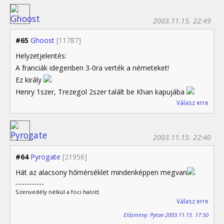
2003.11.15. 22:49
#65
Ghoost
[11787]
Helyzetjelentés:
A franciák idegenben 3-0ra verték a németeket!
Ez király
Henry 1szer, Trezegol 2szer talált be Khan kapujába
Válasz erre
2003.11.15. 22:40
#64
Pyrogate
[21956]
Hát az alacsony hőmérséklet mindenképpen megvan
Szenvedély nélkül a foci halott.
Válasz erre
Előzmény: Pyton 2003.11.15. 17:50