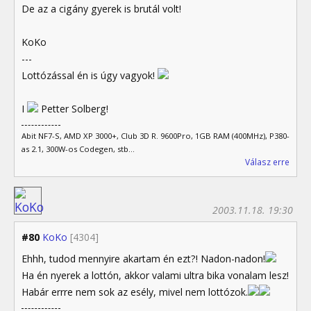
De az a cigány gyerek is brutál volt!
KoKo
---
Lottózással én is úgy vagyok!
I
Petter Solberg!
Abit NF7-S, AMD XP 3000+, Club 3D R. 9600Pro, 1GB RAM (400MHz), P380-
as 2.1, 300W-os Codegen, stb...
Válasz erre
2003.11.18. 19:30
#80
KoKo
[4304]
Ehhh, tudod mennyire akartam én ezt?! Nadon-nadon!
Ha én nyerek a lottón, akkor valami ultra bika vonalam lesz!
Habár errre nem sok az esély, mivel nem lottózok.