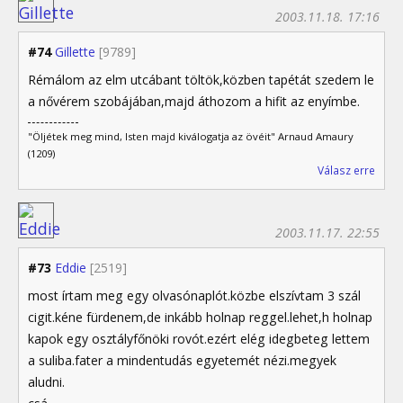
2003.11.18. 17:16
#74
Gillette
[9789]
Rémálom az elm utcábant töltök,közben tapétát szedem le
a nővérem szobájában,majd áthozom a hifit az enyímbe.
"Öljétek meg mind, Isten majd kiválogatja az övéit" Arnaud Amaury
(1209)
Válasz erre
2003.11.17. 22:55
#73
Eddie
[2519]
most írtam meg egy olvasónaplót.közbe elszívtam 3 szál
cigit.kéne fürdenem,de inkább holnap reggel.lehet,h holnap
kapok egy osztályfőnöki rovót.ezért elég idegbeteg lettem
a suliba.fater a mindentudás egyetemét nézi.megyek
aludni.