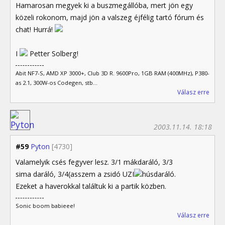
Hamarosan megyek ki a buszmegállóba, mert jön egy
közeli rokonom, majd jön a valszeg éjfélig tartó fórum és
chat! Hurrá!
I
Petter Solberg!
Abit NF7-S, AMD XP 3000+, Club 3D R. 9600Pro, 1GB RAM (400MHz), P380-
as 2.1, 300W-os Codegen, stb...
Válasz erre
2003.11.14. 18:18
#59
Pyton
[4730]
Valamelyik csés fegyver lesz. 3/1 mákdaráló, 3/3
sima daráló, 3/4(asszem a zsidó UZI
húsdaráló.
Ezeket a haverokkal találtuk ki a partik közben.
Sonic boom babieee!
Válasz erre