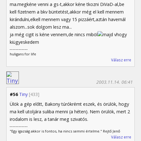
ma.megkéne venni a gs-t,akkor kéne tkozni DiVaD-al,be
kell fizetnem a bkv büntetést,akkor még el kell mennem
kirándulni,elkell mennem vagy 15 pizzáért,aztán havernál
alszom...sok dolgom lesz ma...
ja még cigit is kéne vennem,de nincs miböl
majd vhogy
kiügyeskedem
huligans for life
Válasz erre
2003.11.14. 06:41
#56
Tiny
[433]
Ülök a gép előtt, Bakony túrókrémt eszek, és örülök, hogy
ma kell utoljára suliba menni (a héten). Nem örülök, mert 2
irodalom is lesz, a tanár meg szivatós.
"Egy igazság akkor is fontos, ha nincs semmi értelme." Rejtő Jenő
Válasz erre