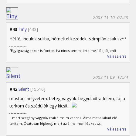
2003.11.10. 07:23
#43
Tiny
[433]
Hétfő, indulok suliba, némettel kezedek, szimplán csak sz**
"Egy igazság akkor is fontos, ha nincs semmi értelme." Rejtő Jenő
Válasz erre
2003.11.09. 17:24
#42
Silent
[15516]
mostani helyzetem: beteg vagyok. begyuladt a fülem, fáj a
torkom és szédülök egy kicsit...
...mert szegény vagyok, csak álmaim vannak. Álmaimat a lábad elé
terítem, Óvatosan lépkedj, mert az álmaimon lépkedsz....
Válasz erre