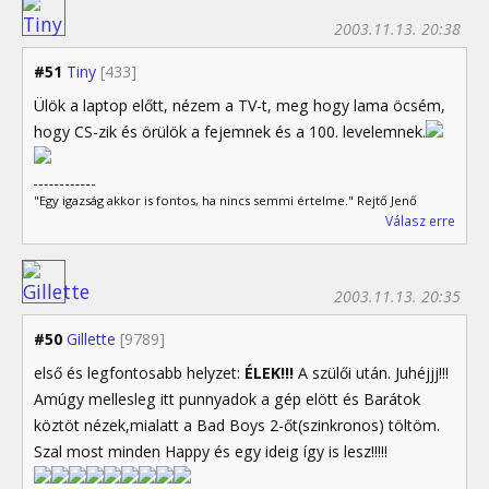
2003.11.13. 20:38
#51
Tiny
[433]
Ülök a laptop előtt, nézem a TV-t, meg hogy lama öcsém,
hogy CS-zik és örülök a fejemnek és a 100. levelemnek.
"Egy igazság akkor is fontos, ha nincs semmi értelme." Rejtő Jenő
Válasz erre
2003.11.13. 20:35
#50
Gillette
[9789]
első és legfontosabb helyzet:
ÉLEK!!!
A szülői után. Juhéjjj!!!
Amúgy mellesleg itt punnyadok a gép elött és Barátok
köztöt nézek,mialatt a Bad Boys 2-őt(szinkronos) töltöm.
Szal most minden Happy és egy ideig így is lesz!!!!!