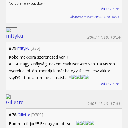
No other way but down!
Válasz erre
Előzmény: mityku 2003.11.18. 18:24
2003.11.18. 18:24
#79
mityku
[335]
Koko mekkora szerencséd van!!!
ADSL nagy királyság, nekem csak isdn-em van. Ha viszont
nyerek a lottón, mondjuk már ha egy 4-sem lesz akkor
skyDSL-t hozatom be a lakásba!!!!
Válasz erre
2003.11.18. 17:41
#78
Gillette
[9789]
Bumm a fejbe!!!! Ez nagyon ott volt.