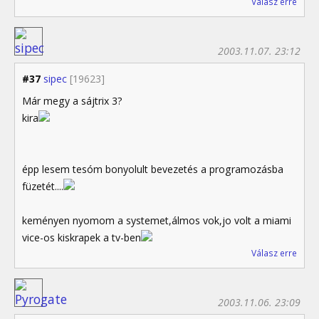
Válasz erre
2003.11.07. 23:12
#37
sipec
[19623]
Már megy a sájtrix 3?
kira
épp lesem tesóm bonyolult bevezetés a programozásba
füzetét....
keményen nyomom a systemet,álmos vok,jo volt a miami
vice-os kiskrapek a tv-ben
Válasz erre
2003.11.06. 23:09