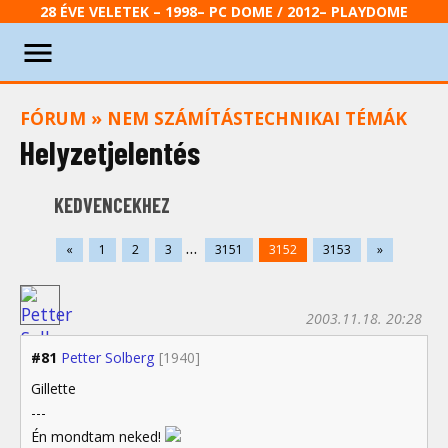
28 ÉVE VELETEK – 1998– PC DOME / 2012– PLAYDOME
FÓRUM
»
NEM SZÁMÍTÁSTECHNIKAI TÉMÁK
Helyzetjelentés
KEDVENCEKHEZ
...
«
1
2
3
3151
3152
3153
»
2003.11.18. 20:28
#81
Petter Solberg
[1940]
Gillette
---
Én mondtam neked!