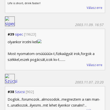
Life is short, drink faster!
Válasz erre
2003.11.09. 16:57
#39
sipec
[19623]
olyankor ircelni kell
Most nyomatom orsúúúúúx-t,fizikaágyút irok,forgok a
székkel,eszek pogácsát,icok kv-t........
Válasz erre
2003.11.07. 23:20
#38
Szücsi
[902]
Doglok...forumozok...almosodok...megneztem a rain man-
t...unatkozok...ilyesmi...mit lehet ilyenkor csinalni?...