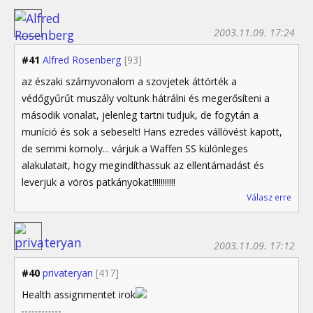
2003.11.09. 17:24
#41
Alfred Rosenberg
[93]
az északi szárnyvonalom a szovjetek áttörték a
védőgyűrűt muszály voltunk hátrálni és megerősíteni a
második vonalat, jelenleg tartni tudjuk, de fogytán a
muníció és sok a sebeselt! Hans ezredes vállövést kapott,
de semmi komoly... várjuk a Waffen SS különleges
alakulatait, hogy megindíthassuk az ellentámadást és
leverjük a vörös patkányokat!!!!!!!!!!!
Válasz erre
2003.11.09. 17:12
#40
privateryan
[417]
Health assignmentet irok