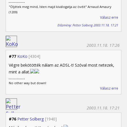
"Öljétek meg mind, Isten majd kiválogatja az övéit" Arnaud Amaury
(1209)
Válasz erre
Előzmény: Petter Solberg 2003.11.18. 17:21
2003.11.18. 17:26
#77
KoKo
[4304]
Végre bekötötték nálam az ADSL-t! Szóval most netezek,
mint a allat.
No other way but down!
Válasz erre
2003.11.18. 17:21
#76
Petter Solberg
[1940]