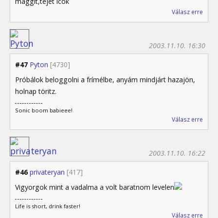
maggit,tejet icok
Válasz erre
2003.11.10. 16:30
#47
Pyton
[4730]
Próbálok beloggolni a frímélbe, anyám mindjárt hazajön,
holnap töritz.
Sonic boom babieee!
Válasz erre
2003.11.10. 16:22
#46
privateryan
[417]
Vigyorgok mint a vadalma a volt baratnom levelen
Life is short, drink faster!
Válasz erre