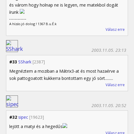
és várom hogy holnap ne is legyen, me matekbol dogát
írunk
A hízás jó dolog ! 1367 B.u.É.k
Válasz erre
2003.11.05. 23:13
#33
SShark
[2387]
Megnéztem a moziban a Mátrix3-at és most hazaérve a
sok pattogoatott kukkerra bontottam egy jó sört.........
Válasz erre
2003.11.05. 20:52
#32
sipec
[19623]
lejött a matyi és a hegedűs
Válasz erre