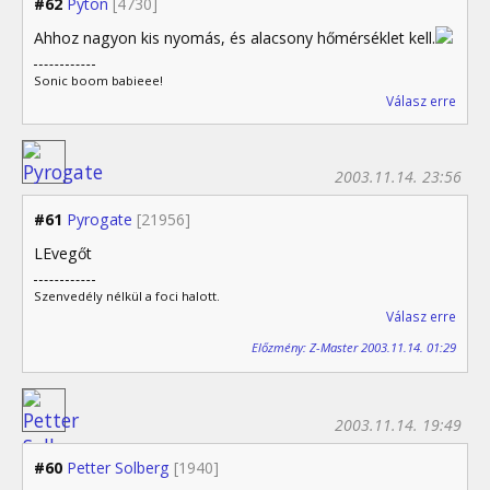
#62
Pyton
[4730]
Ahhoz nagyon kis nyomás, és alacsony hőmérséklet kell.
Sonic boom babieee!
Válasz erre
2003.11.14. 23:56
#61
Pyrogate
[21956]
LEvegőt
Szenvedély nélkül a foci halott.
Válasz erre
Előzmény: Z-Master 2003.11.14. 01:29
2003.11.14. 19:49
#60
Petter Solberg
[1940]