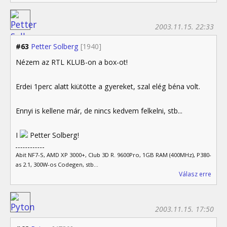
2003.11.15. 22:33
#63
Petter Solberg
[1940]
Nézem az RTL KLUB-on a box-ot!
Erdei 1perc alatt kiütötte a gyereket, szal elég béna volt.
Ennyi is kellene már, de nincs kedvem felkelni, stb...
I
Petter Solberg!
Abit NF7-S, AMD XP 3000+, Club 3D R. 9600Pro, 1GB RAM (400MHz), P380-
as 2.1, 300W-os Codegen, stb...
Válasz erre
2003.11.15. 17:50