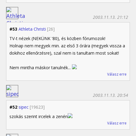
2003.11.13. 21:12
#53
Athleta Christi
[26]
TV-t nézek (NEKÜNK '80), és közben fórumozok!
Holnap nem megyek min. az első 3 órára (megyek vissza a
dokihoz ellenőrzésre), szal nem is tanultam most sokat!
Nem mintha máskor tanulnék...
Válasz erre
2003.11.13. 20:54
#52
sipec
[19623]
szokás szerint ircelek a zenén
Válasz erre