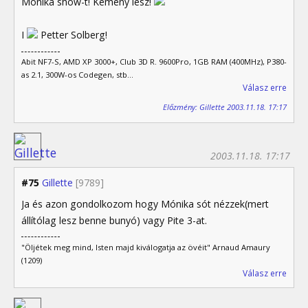
Mónika show-t! Kemény lesz!
I
Petter Solberg!
Abit NF7-S, AMD XP 3000+, Club 3D R. 9600Pro, 1GB RAM (400MHz), P380-
as 2.1, 300W-os Codegen, stb...
Válasz erre
Előzmény: Gillette 2003.11.18. 17:17
2003.11.18. 17:17
#75
Gillette
[9789]
Ja és azon gondolkozom hogy Mónika sót nézzek(mert
állítólag lesz benne bunyó) vagy Pite 3-at.
"Öljétek meg mind, Isten majd kiválogatja az övéit" Arnaud Amaury
(1209)
Válasz erre