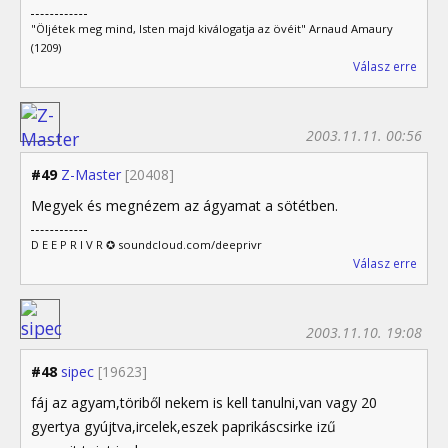
"Öljétek meg mind, Isten majd kiválogatja az övéit" Arnaud Amaury
(1209)
Válasz erre
2003.11.11. 00:56
#49
Z-Master
[20408]
Megyek és megnézem az ágyamat a sötétben.
D E E P R I V R ✪ soundcloud.com/deeprivr
Válasz erre
2003.11.10. 19:08
#48
sipec
[19623]
fáj az agyam,töriből nekem is kell tanulni,van vagy 20
gyertya gyújtva,ircelek,eszek paprikáscsirke izű