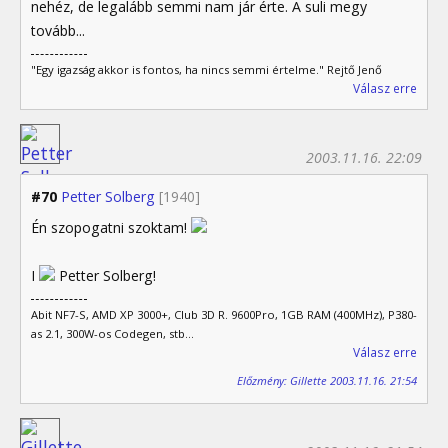
nehéz, de legalább semmi nam jár érte. A suli megy
tovább...
"Egy igazság akkor is fontos, ha nincs semmi értelme." Rejtő Jenő
Válasz erre
2003.11.16. 22:09
#70
Petter Solberg
[1940]
Én szopogatni szoktam!
I
Petter Solberg!
Abit NF7-S, AMD XP 3000+, Club 3D R. 9600Pro, 1GB RAM (400MHz), P380-
as 2.1, 300W-os Codegen, stb...
Válasz erre
Előzmény: Gillette 2003.11.16. 21:54