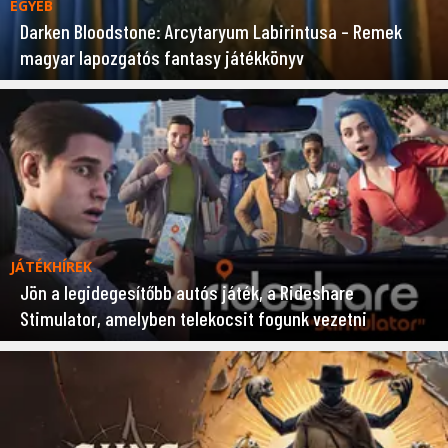
EGYÉB
Darken Bloodstone: Arcytaryum Labirintusa – Remek
magyar lapozgatós fantasy játékkönyv
JÁTÉKHÍREK
Jön a legidegesítőbb autós játék, a Rideshare
Stimulator, amelyben telekocsit fogunk vezetni