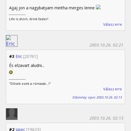
Ajjaj jon a nagybatyam mintha merges lenne
Life is short, drink faster!
Válasz erre
2003.10.26. 02:21
#3
Eric
[20761]
És elzavart aludni...
"Dilisek ezek a rómaiak...!"
Válasz erre
Előzmény: sipec 2003.10.26. 02:13
2003.10.26. 02:13
#2
sipec
[19623]