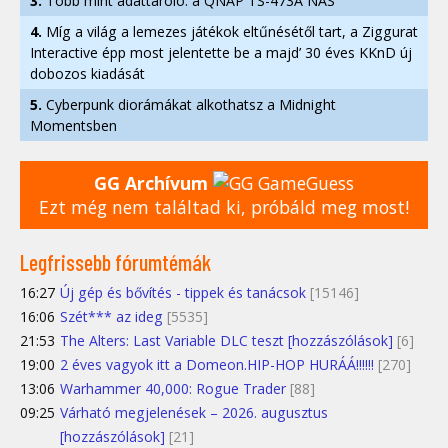
3.
Több mint adattároló: a QNAP TS-473A NAS
4.
Míg a világ a lemezes játékok eltűnésétől tart, a Ziggurat
Interactive épp most jelentette be a majd’ 30 éves KKnD új
dobozos kiadását
5.
Cyberpunk diorámákat alkothatsz a Midnight
Momentsben
GG Archívum
Ezt még nem találtad ki, próbáld meg most!
Legfrissebb fórumtémák
16:27
Új gép és bővítés - tippek és tanácsok
[15146]
16:06
Szét*** az ideg
[5535]
21:53
The Alters: Last Variable DLC teszt [hozzászólások]
[6]
19:00
2 éves vagyok itt a Domeon.HIP-HOP HURÁÁ!!!!!!
[270]
13:06
Warhammer 40,000: Rogue Trader
[88]
09:25
Várható megjelenések – 2026. augusztus
[hozzászólások]
[21]