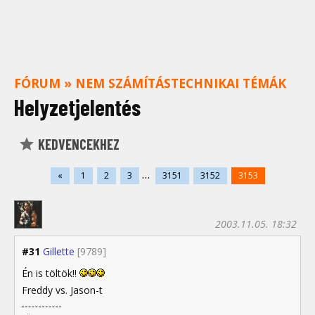
FÓRUM
»
NEM SZÁMÍTÁSTECHNIKAI TÉMÁK
Helyzetjelentés
KEDVENCEKHEZ
...
«
1
2
3
3151
3152
3153
2003.11.05. 18:32
#31
Gillette
[9789]
Én is töltök!!
Freddy vs. Jason-t