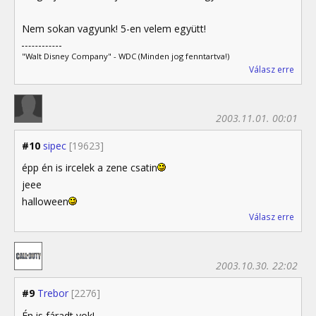
Nem sokan vagyunk! 5-en velem együtt!
"Walt Disney Company" - WDC (Minden jog fenntartva!)
Válasz erre
2003.11.01. 00:01
#10
sipec
[19623]
épp én is ircelek a zene csatin
jeee
halloween
Válasz erre
2003.10.30. 22:02
#9
Trebor
[2276]
Én is fáradt vok!