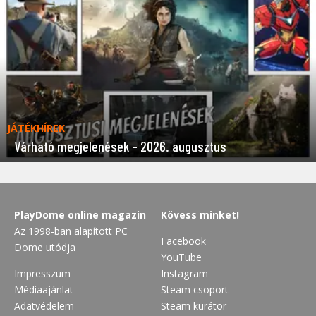
JÁTÉKHÍREK
Várható megjelenések – 2026. augusztus
PlayDome online magazin
Kövess minket!
Az 1998-ban alapított PC
Facebook
Dome utódja
YouTube
Impresszum
Instagram
Médiaajánlat
Steam csoport
Adatvédelem
Steam kurátor