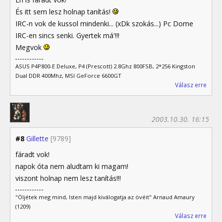
És itt sem lesz holnap tanítás!
IRC-n vok de kussol mindenki... (xDk szokás...) Pc Dome
IRC-en sincs senki. Gyertek má'!!!
Megvok
ASUS P4P800-E Deluxe, P4 (Prescott) 2.8Ghz 800FSB, 2*256 Kingston
Dual DDR 400Mhz, MSI GeForce 6600GT
Válasz erre
2003.10.30. 16:15
#8
Gillette
[9789]
fáradt vok!
napok óta nem aludtam ki magam!
viszont holnap nem lesz tanítás!!!
"Öljétek meg mind, Isten majd kiválogatja az övéit" Arnaud Amaury
(1209)
Válasz erre