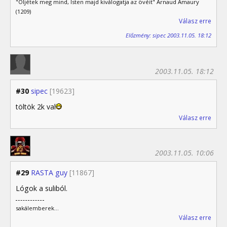
"Öljétek meg mind, Isten majd kiválogatja az övéit" Arnaud Amaury
(1209)
Válasz erre
Előzmény: sipec 2003.11.05. 18:12
2003.11.05. 18:12
#30
sipec
[19623]
töltök 2k val
Válasz erre
2003.11.05. 10:06
#29
RASTA guy
[11867]
Lógok a suliból.
sakálemberek...
Válasz erre