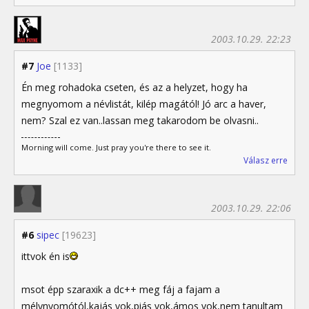
2003.10.29. 22:23
#7
Joe
[1133]
Én meg rohadoka cseten, és az a helyzet, hogy ha
megnyomom a névlistát, kilép magától! Jó arc a haver,
nem? Szal ez van..lassan meg takarodom be olvasni..
Morning will come. Just pray you're there to see it.
Válasz erre
2003.10.29. 22:06
#6
sipec
[19623]
ittvok én is
msot épp szaraxik a dc++ meg fáj a fajam a
mélynyomótól,kajás vok,piás vok,ámos vok,nem tanultam