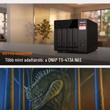
KÜTYÜ+HARDVER
Több mint adattároló: a QNAP TS-473A NAS