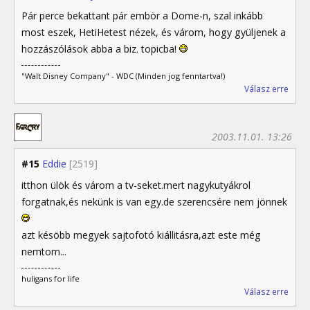
Pár perce bekattant pár embör a Dome-n, szal inkább
most eszek, HetiHetest nézek, és várom, hogy gyüljenek a
hozzászólások abba a biz. topicba!
"Walt Disney Company" - WDC (Minden jog fenntartva!)
Válasz erre
2003.11.01. 13:26
#15
Eddie
[2519]
itthon ülök és várom a tv-seket.mert nagykutyákrol
forgatnak,és nekünk is van egy.de szerencsére nem jönnek
azt késöbb megyek sajtofotó kiállitásra,azt este még
nemtom...
huligans for life
Válasz erre