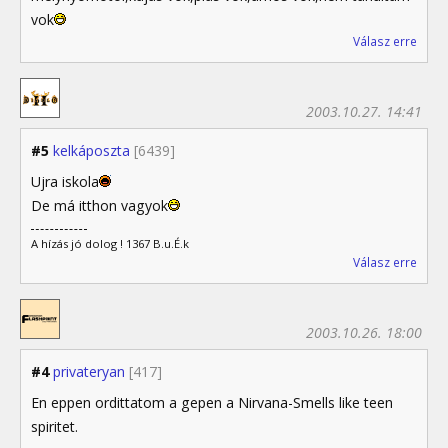
vok
Válasz erre
2003.10.27. 14:41
#5
kelkáposzta
[6439]
Ujra iskola
De má itthon vagyok
A hízás jó dolog ! 1367 B.u.É.k
Válasz erre
2003.10.26. 18:00
#4
privateryan
[417]
En eppen ordittatom a gepen a Nirvana-Smells like teen
spiritet.