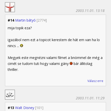
2003.11.01. 13:18
#14
Martin bátyó
[2774]
mija topik eza?
igazábol nem ezt a topicot kerestem de hát em van ha lo
nincs ...
Megyek este megnézni valami filmet a bnömmel de még a
cimét se tudom tuti hogy valami gány
bár állitolag
thriller.
Válasz erre
2003.11.01. 11:29
#13
Walt Disney
[101]