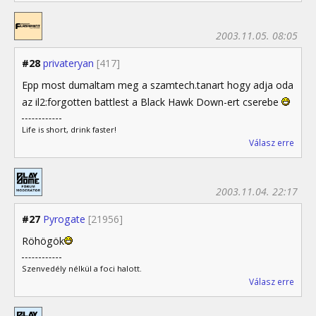
2003.11.05. 08:05
#28
privateryan
[417]
Epp most dumaltam meg a szamtech.tanart hogy adja oda
az il2:forgotten battlest a Black Hawk Down-ert cserebe
Life is short, drink faster!
Válasz erre
2003.11.04. 22:17
#27
Pyrogate
[21956]
Röhögök
Szenvedély nélkül a foci halott.
Válasz erre