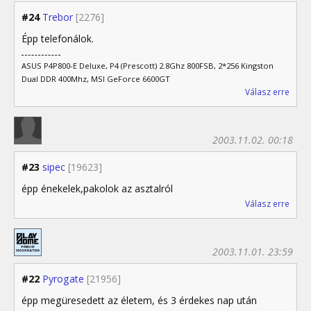
#24
Trebor
[2276]
Épp telefonálok.
ASUS P4P800-E Deluxe, P4 (Prescott) 2.8Ghz 800FSB, 2*256 Kingston
Dual DDR 400Mhz, MSI GeForce 6600GT
Válasz erre
2003.11.02. 00:18
#23
sipec
[19623]
épp énekelek,pakolok az asztalról
Válasz erre
2003.11.01. 23:59
#22
Pyrogate
[21956]
épp megüresedett az életem, és 3 érdekes nap után