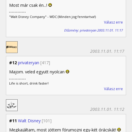
Most már csak én...!
"Walt Disney Company" - WDC (Minden jog fenntartva!)
Válasz erre
Előzmény: privateryan 2003.11.01. 11:17
2003.11.01. 11:17
#12
privateryan
[417]
Majom. veled egyutt nyolcan
Life is short, drink faster!
Válasz erre
2003.11.01. 11:12
#11
Walt Disney
[101]
Megkajáltam, most jöttem fórumozni egy-két órácskát!