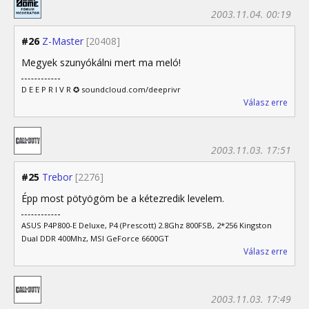
2003.11.04. 00:19
#26
Z-Master
[20408]
Megyek szunyókálni mert ma meló!
D E E P R I V R ✪ soundcloud.com/deeprivr
Válasz erre
2003.11.03. 17:51
#25
Trebor
[2276]
Épp most pötyögöm be a kétezredik levelem.
ASUS P4P800-E Deluxe, P4 (Prescott) 2.8Ghz 800FSB, 2*256 Kingston
Dual DDR 400Mhz, MSI GeForce 6600GT
Válasz erre
2003.11.03. 17:49