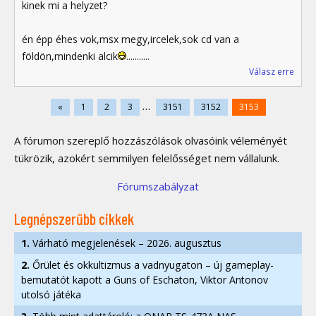
kinek mi a helyzet?
én épp éhes vok,msx megy,ircelek,sok cd van a
földön,mindenki alcik
...........
Válasz erre
...
«
1
2
3
3151
3152
3153
A fórumon szereplő hozzászólások olvasóink véleményét
tükrözik, azokért semmilyen felelősséget nem vállalunk.
Fórumszabályzat
Legnépszerűbb cikkek
1.
Várható megjelenések – 2026. augusztus
2.
Őrület és okkultizmus a vadnyugaton – új gameplay-
bemutatót kapott a Guns of Eschaton, Viktor Antonov
utolsó játéka