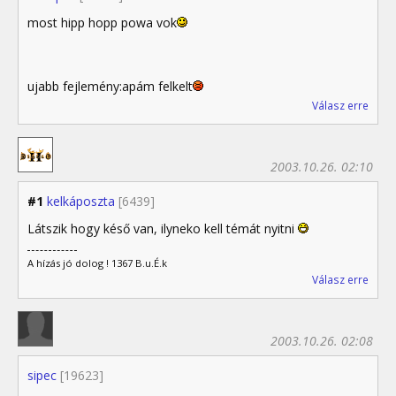
most hipp hopp powa vok
ujabb fejlemény:apám felkelt
Válasz erre
2003.10.26. 02:10
#1
kelkáposzta
[6439]
Látszik hogy késő van, ilyneko kell témát nyitni
A hízás jó dolog ! 1367 B.u.É.k
Válasz erre
2003.10.26. 02:08
sipec
[19623]