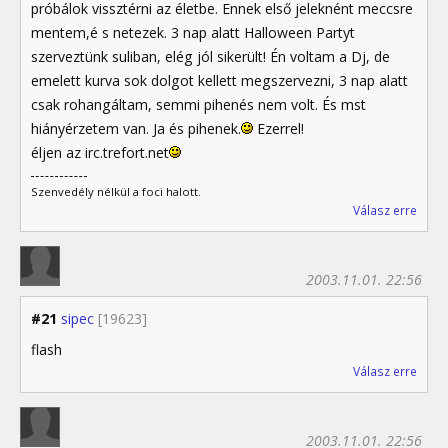
próbálok vissztérni az életbe. Ennek első jeleknént meccsre
mentem,é s netezek. 3 nap alatt Halloween Partyt
szerveztünk suliban, elég jól sikerült! Én voltam a Dj, de
emelett kurva sok dolgot kellett megszervezni, 3 nap alatt
csak rohangáltam, semmi pihenés nem volt. És mst
hiányérzetem van. Ja és pihenek.
Ezerrel!
éljen az irc.trefort.net
Szenvedély nélkül a foci halott.
Válasz erre
2003.11.01. 22:56
#21
sipec
[19623]
flash
Válasz erre
2003.11.01. 22:56