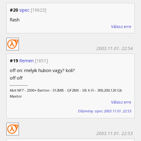
#20
sipec
[19623]
flash
Válasz erre
2003.11.01. 22:54
#19
Remen
[1651]
off on: melyik hubon vagy? koli?
off off
Abit NF7 - 2500+ Barton - 512MB - GF2MX - SB X-Fi - 300,200,120 Gb
Maxtor
Válasz erre
Előzmény: sipec 2003.11.01. 22:53
2003.11.01. 22:53