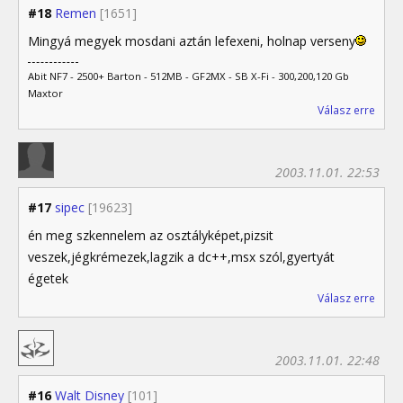
#18
Remen
[1651]
Mingyá megyek mosdani aztán lefexeni, holnap verseny
Abit NF7 - 2500+ Barton - 512MB - GF2MX - SB X-Fi - 300,200,120 Gb
Maxtor
Válasz erre
2003.11.01. 22:53
#17
sipec
[19623]
én meg szkennelem az osztályképet,pizsit
veszek,jégkrémezek,lagzik a dc++,msx szól,gyertyát
égetek
Válasz erre
2003.11.01. 22:48
#16
Walt Disney
[101]