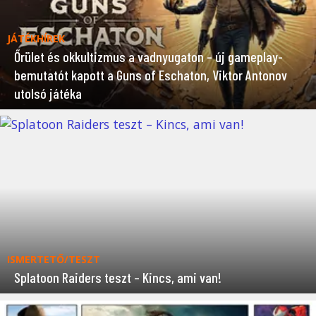
JÁTÉKHÍREK
Őrület és okkultizmus a vadnyugaton – új gameplay-
bemutatót kapott a Guns of Eschaton, Viktor Antonov
utolsó játéka
ISMERTETŐ/TESZT
Splatoon Raiders teszt – Kincs, ami van!