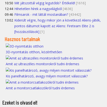
10:50
Mit játszottál végig legutóbb? Értékeld!
[1616]
12:44
Hihetetlen hírek a nagyvilágból
[4636]
09:46
Filmsarok - mit láttál mostanában?
[43442]
13:02
Kiderült végre, hogy mikor jön a következő Aliens-játék,
pontos dátumot kapott az Aliens: Fireteam Elite 2 is
[hozzászólások]
[1]
Hasznos tartalmak
3D-nyomtatás otthon, közérthetően
Amit az ultraszéles monitorokról tudni érdemes
Kis panelhatározó, avagy milyen monitort válasszak?
Amit a monitorcsatlakozókról tudni érdemes
Ezeket is olvasd el!