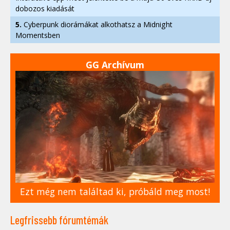
dobozos kiadását
5.
Cyberpunk diorámákat alkothatsz a Midnight
Momentsben
GG Archívum
Ezt még nem találtad ki, próbáld meg most!
Legfrissebb fórumtémák