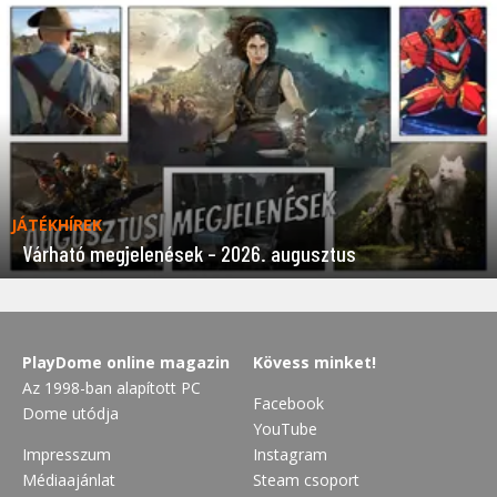
JÁTÉKHÍREK
Várható megjelenések – 2026. augusztus
PlayDome online magazin
Kövess minket!
Az 1998-ban alapított PC
Facebook
Dome utódja
YouTube
Impresszum
Instagram
Médiaajánlat
Steam csoport