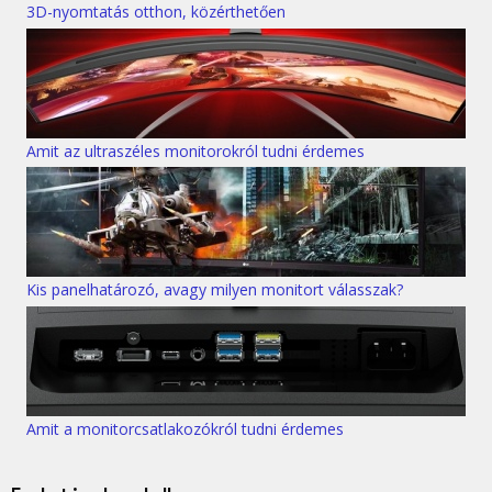
3D-nyomtatás otthon, közérthetően
Amit az ultraszéles monitorokról tudni érdemes
Kis panelhatározó, avagy milyen monitort válasszak?
Amit a monitorcsatlakozókról tudni érdemes