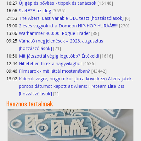
16:27
Új gép és bővítés - tippek és tanácsok
[15146]
16:06
Szét*** az ideg
[5535]
21:53
The Alters: Last Variable DLC teszt [hozzászólások]
[6]
19:00
2 éves vagyok itt a Domeon.HIP-HOP HURÁÁ!!!!!!
[270]
13:06
Warhammer 40,000: Rogue Trader
[88]
09:25
Várható megjelenések – 2026. augusztus
[hozzászólások]
[21]
10:50
Mit játszottál végig legutóbb? Értékeld!
[1616]
12:44
Hihetetlen hírek a nagyvilágból
[4636]
09:46
Filmsarok - mit láttál mostanában?
[43442]
13:02
Kiderült végre, hogy mikor jön a következő Aliens-játék,
pontos dátumot kapott az Aliens: Fireteam Elite 2 is
[hozzászólások]
[1]
Hasznos tartalmak