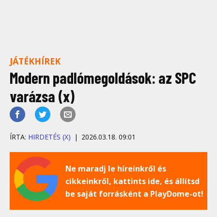
JÁTÉKHÍREK
Modern padlómegoldások: az SPC
varázsa (x)
ÍRTA:
HIRDETÉS (X)
2026.03.18. 09:01
Ne maradj le híreinkről és
cikkeinkről, kattints ide, és állítsd
be saját forrásként a PlayDome-ot!