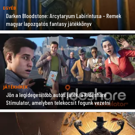
EGYÉB
Darken Bloodstone: Arcytaryum Labirintusa – Remek
magyar lapozgatós fantasy játékkönyv
JÁTÉKHÍREK
Jön a legidegesítőbb autós játék, a Rideshare
Stimulator, amelyben telekocsit fogunk vezetni