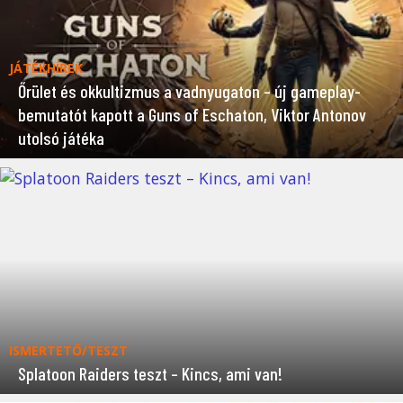
JÁTÉKHÍREK
Őrület és okkultizmus a vadnyugaton – új gameplay-
bemutatót kapott a Guns of Eschaton, Viktor Antonov
utolsó játéka
ISMERTETŐ/TESZT
Splatoon Raiders teszt – Kincs, ami van!