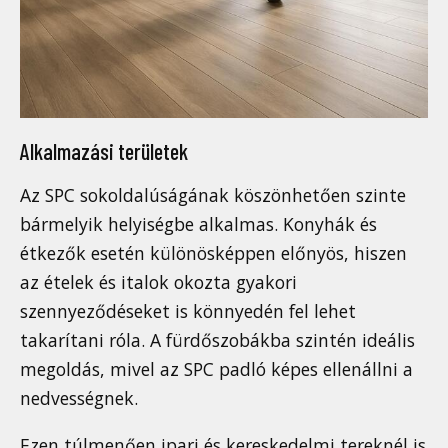
Alkalmazási területek
Az SPC sokoldalúságának köszönhetően szinte
bármelyik helyiségbe alkalmas. Konyhák és
étkezők esetén különösképpen előnyös, hiszen
az ételek és italok okozta gyakori
szennyeződéseket is könnyedén fel lehet
takarítani róla. A fürdőszobákba szintén ideális
megoldás, mivel az SPC padló képes ellenállni a
nedvességnek.
Ezen túlmenően ipari és kereskedelmi tereknél is