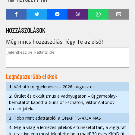
HOZZÁSZÓLÁSOK
Még nincs hozzászólás, légy Te az első!
Legnépszerűbb cikkek
1.
Várható megjelenések – 2026. augusztus
2.
Őrület és okkultizmus a vadnyugaton – új gameplay-
bemutatót kapott a Guns of Eschaton, Viktor Antonov
utolsó játéka
3.
Több mint adattároló: a QNAP TS-473A NAS
4.
Míg a világ a lemezes játékok eltűnésétől tart, a Ziggurat
Interactive épp most jelentette be a majd’ 30 éves KKnD új