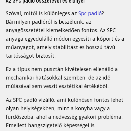
Az SPC padló összetevői és előnyei
Szóval, mitől is különleges az
Spc padló
?
Bármilyen padlóról is beszélünk, az
anyagösszetétel kiemelkedően fontos. Az SPC
anyaga egyedülálló módon egyesíti a kőport és a
műanyagot, amely stabilitást és hosszú távú
tartósságot biztosít.
Ez a típus nem pusztán kivételesen ellenálló a
mechanikai hatásokkal szemben, de az idő
múlásával sem veszít esztétikai értékéből.
Az SPC padló vízálló, ami különösen fontos lehet
olyan helyiségekben, mint a konyha vagy a
fürdőszoba, ahol a nedvesség gyakori probléma.
Emellett hangszigetelő képességei is