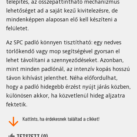
telepítés, az összepattintható mechanizmus
lehetőséget ad a saját kezű kivitelezésre, de
mindenképpen alaposan elő kell készíteni a
felületet.
Az SPC padló könnyen tisztítható: egy nedves
törlőkendő vagy mop segítségével gyorsan el
lehet távolítani a szennyeződéseket. Azonban,
mint minden padlónál, az intenzív kopás hosszú
távon kihívást jelenthet. Néha előfordulhat,
hogy a padló hidegebb érzést nyújt járás közben,
különösen akkor, ha közvetlenül hideg aljzatra
fektetik.
Kattints, ha érdekesnek találtad a cikket!
TETSZETT (
0
)