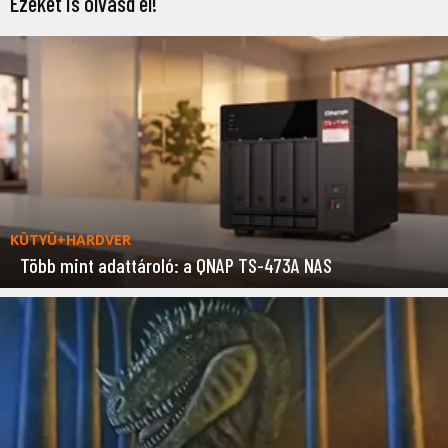
Ezeket is olvasd el!
KÜTYÜ+HARDVER
Több mint adattároló: a QNAP TS-473A NAS