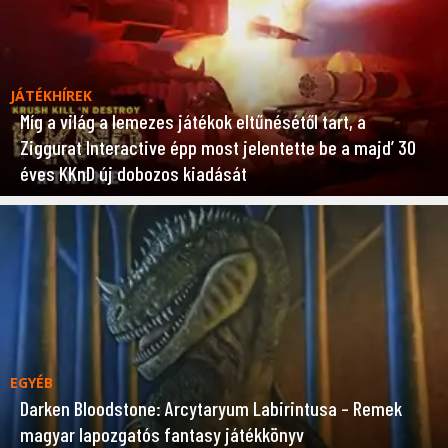
JÁTÉKHÍREK
Míg a világ a lemezes játékok eltűnésétől tart, a
Ziggurat Interactive épp most jelentette be a majd’ 30
éves KKnD új dobozos kiadását
EGYÉB
Darken Bloodstone: Arcytaryum Labirintusa – Remek
magyar lapozgatós fantasy játékkönyv