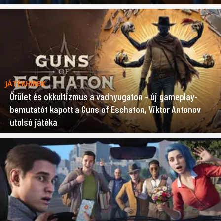
JÁTÉKHÍREK
Őrület és okkultizmus a vadnyugaton – új gameplay-
bemutatót kapott a Guns of Eschaton, Viktor Antonov
utolsó játéka