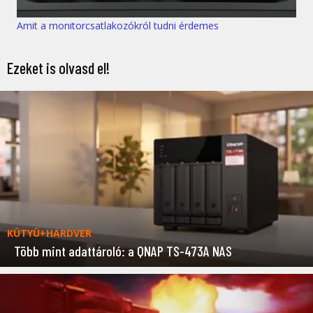
Amit a monitorcsatlakozókról tudni érdemes
Ezeket is olvasd el!
KÜTYÜ+HARDVER
Több mint adattároló: a QNAP TS-473A NAS