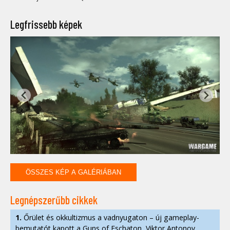
Legfrissebb képek
ÖSSZES KÉP A GALÉRIÁBAN
Legnépszerűbb cikkek
1.
Őrület és okkultizmus a vadnyugaton – új gameplay-
bemutatót kapott a Guns of Eschaton, Viktor Antonov