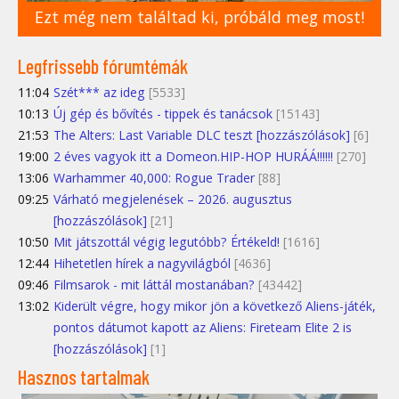
Ezt még nem találtad ki, próbáld meg most!
Legfrissebb fórumtémák
11:04
Szét*** az ideg
[5533]
10:13
Új gép és bővítés - tippek és tanácsok
[15143]
21:53
The Alters: Last Variable DLC teszt [hozzászólások]
[6]
19:00
2 éves vagyok itt a Domeon.HIP-HOP HURÁÁ!!!!!!
[270]
13:06
Warhammer 40,000: Rogue Trader
[88]
09:25
Várható megjelenések – 2026. augusztus
[hozzászólások]
[21]
10:50
Mit játszottál végig legutóbb? Értékeld!
[1616]
12:44
Hihetetlen hírek a nagyvilágból
[4636]
09:46
Filmsarok - mit láttál mostanában?
[43442]
13:02
Kiderült végre, hogy mikor jön a következő Aliens-játék,
pontos dátumot kapott az Aliens: Fireteam Elite 2 is
[hozzászólások]
[1]
Hasznos tartalmak