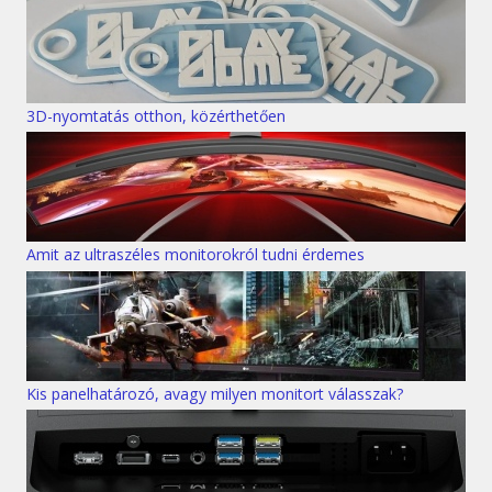
3D-nyomtatás otthon, közérthetően
Amit az ultraszéles monitorokról tudni érdemes
Kis panelhatározó, avagy milyen monitort válasszak?