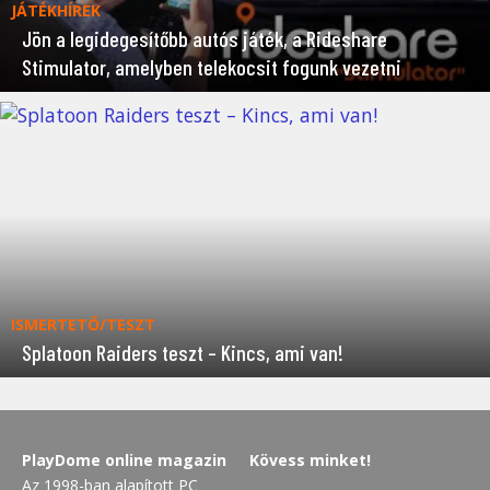
JÁTÉKHÍREK
Jön a legidegesítőbb autós játék, a Rideshare
Stimulator, amelyben telekocsit fogunk vezetni
ISMERTETŐ/TESZT
Splatoon Raiders teszt – Kincs, ami van!
PlayDome online magazin
Kövess minket!
Az 1998-ban alapított PC