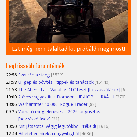
Ezt még nem találtad ki, próbáld meg most!
Legfrissebb fórumtémák
22:56
Szét*** az ideg
[5532]
21:58
Új gép és bővítés - tippek és tanácsok
[15140]
21:53
The Alters: Last Variable DLC teszt [hozzászólások]
[6]
19:00
2 éves vagyok itt a Domeon.HIP-HOP HURÁÁ!!!!!!
[270]
13:06
Warhammer 40,000: Rogue Trader
[88]
09:25
Várható megjelenések – 2026. augusztus
[hozzászólások]
[21]
10:50
Mit játszottál végig legutóbb? Értékeld!
[1616]
12:44
Hihetetlen hírek a nagyvilágból
[4636]