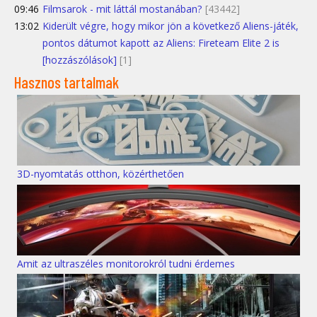
09:46
Filmsarok - mit láttál mostanában?
[43442]
13:02
Kiderült végre, hogy mikor jön a következő Aliens-játék,
pontos dátumot kapott az Aliens: Fireteam Elite 2 is
[hozzászólások]
[1]
Hasznos tartalmak
3D-nyomtatás otthon, közérthetően
Amit az ultraszéles monitorokról tudni érdemes