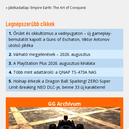
» Játékadatlap: Empire Earth: The Art of Conquest
Legnépszerűbb cikkek
1.
Őrület és okkultizmus a vadnyugaton – új gameplay-
bemutatót kapott a Guns of Eschaton, Viktor Antonov
utolsó játéka
2.
Várható megjelenések – 2026. augusztus
3.
A PlayStation Plus 2026. augusztusi kínálata
4.
Több mint adattároló: a QNAP TS-473A NAS
5.
Holnap érkezik a Dragon Ball: Sparking! ZERO Super
Limit-Breaking NEO DLC-je, benne 33 új karakterrel
GG Archívum