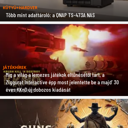
KÜTYÜ+HARDVER
Több mint adattároló: a QNAP TS-473A NAS
JÁTÉKHÍREK
Míg a világ a lemezes játékok eltűnésétől tart, a
Ziggurat Interactive épp most jelentette be a majd’ 30
éves KKnD új dobozos kiadását