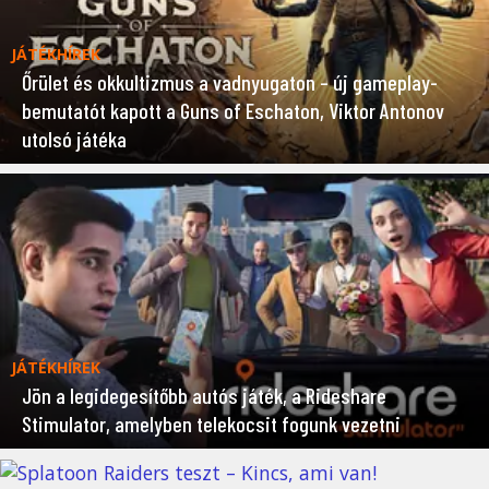
JÁTÉKHÍREK
Őrület és okkultizmus a vadnyugaton – új gameplay-
bemutatót kapott a Guns of Eschaton, Viktor Antonov
utolsó játéka
JÁTÉKHÍREK
Jön a legidegesítőbb autós játék, a Rideshare
Stimulator, amelyben telekocsit fogunk vezetni