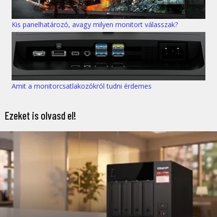
Kis panelhatározó, avagy milyen monitort válasszak?
Amit a monitorcsatlakozókról tudni érdemes
Ezeket is olvasd el!