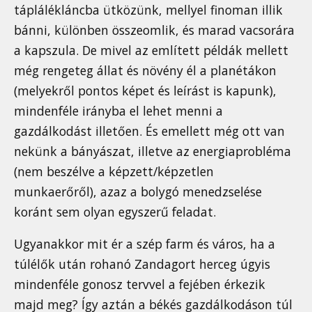
táplálékláncba ütközünk, mellyel finoman illik
bánni, különben összeomlik, és marad vacsorára
a kapszula. De mivel az említett példák mellett
még rengeteg állat és növény él a planétákon
(melyekről pontos képet és leírást is kapunk),
mindenféle irányba el lehet menni a
gazdálkodást illetően. És emellett még ott van
nekünk a bányászat, illetve az energiaprobléma
(nem beszélve a képzett/képzetlen
munkaerőről), azaz a bolygó menedzselése
koránt sem olyan egyszerű feladat.
Ugyanakkor mit ér a szép farm és város, ha a
túlélők után rohanó Zandagort herceg úgyis
mindenféle gonosz tervvel a fejében érkezik
majd meg? Így aztán a békés gazdálkodáson túl