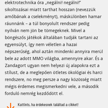
elektrotechnika óra „negálni! negálni!”
sikoltozásai miatt tarthat hosszan (nevezzük
amőbának a cselekményt), máskülönben hamar
ráunnánk – a túl bonyolult rendszer pedig
nyilván nem jön be tömegeknek. Mivel a
böngészős játékok általában tudják tartani az
egyensúlyt, így nem véletlen a hazai
népszerűség, ahol aztán mindenki annyira merül
bele az adott MMO világba, amennyire akar. És a
Zandagort ugyan nem helyezi új alapokra ezt a
stílust, de a meglepően ötletes ökológiai és harci
rendszere, no meg persze a nagy közösség miatt
mégis érdemes megismerkedni vele, a második
forduló nemrég kezdődött el.
Kattints, ha érdekesnek találtad a cikket!