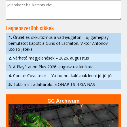
Legnépszerűbb cikkek
1.
Őrület és okkultizmus a vadnyugaton – új gameplay-
bemutatót kapott a Guns of Eschaton, Viktor Antonov
utolsó játéka
2.
Várható megjelenések – 2026. augusztus
3.
A PlayStation Plus 2026. augusztusi kínálata
4.
Corsair Cove teszt – Yo-ho-ho, kalóznak lenni jó-jó-jó!
5.
Több mint adattároló: a QNAP TS-473A NAS
GG Archívum