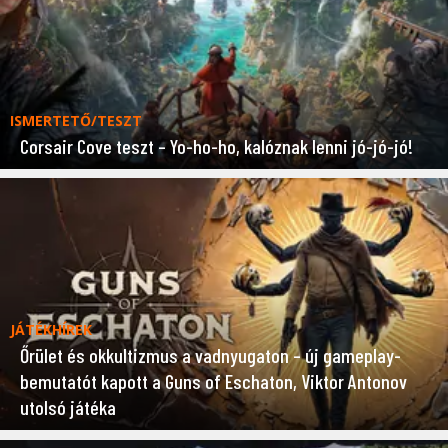
ISMERTETŐ/TESZT
Corsair Cove teszt – Yo-ho-ho, kalóznak lenni jó-jó-jó!
JÁTÉKHÍREK
Őrület és okkultizmus a vadnyugaton – új gameplay-
bemutatót kapott a Guns of Eschaton, Viktor Antonov
utolsó játéka