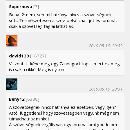
Supernova
[7]
Beny12: nem, semmi hátránya nincs a szövetségnek,
sőt... Természetesen a szövi belső chat-jét és fórumát
csak a szövetség tagjai láthatják.
2010.05.16. 20:32
david139
[18727]
Viszont itt kéne még egy Zandagort topic, mert ez még
is csak a cikké. Meg is nyitom.
2010.05.16. 20:31
Beny12
[6388]
A szövetségnek nincs hátránya ez esetben, vagy igen?
Attól függetlenül hogy szövetségben vagyunk még nem
támadhatnak minket.
A szövetségnek végülis van egy fóruma, ami gondolom