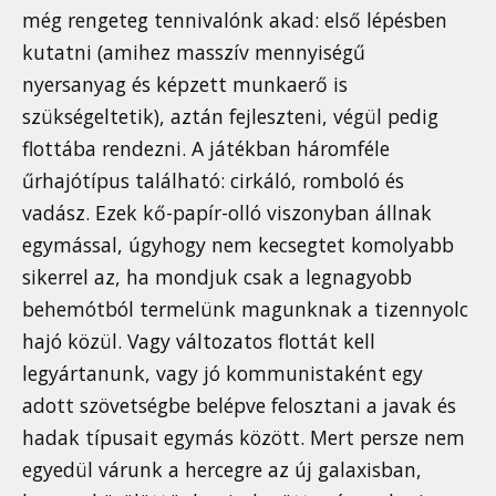
még rengeteg tennivalónk akad: első lépésben
kutatni (amihez masszív mennyiségű
nyersanyag és képzett munkaerő is
szükségeltetik), aztán fejleszteni, végül pedig
flottába rendezni. A játékban háromféle
űrhajótípus található: cirkáló, romboló és
vadász. Ezek kő-papír-olló viszonyban állnak
egymással, úgyhogy nem kecsegtet komolyabb
sikerrel az, ha mondjuk csak a legnagyobb
behemótból termelünk magunknak a tizennyolc
hajó közül. Vagy változatos flottát kell
legyártanunk, vagy jó kommunistaként egy
adott szövetségbe belépve felosztani a javak és
hadak típusait egymás között. Mert persze nem
egyedül várunk a hercegre az új galaxisban,