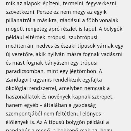
mik az alapok: építeni, termelni, fegyverkezni,
szövetkezni. Persze ez nem megy az egyik
pillanatról a másikra, ráadásul a főbb vonalak
mögött rengeteg apró részlet is lapul. A bolygók
például eltérőek: trópusi, szubtrópusi,
mediterrán, nedves és északi típusok várnak egy
új vezetőre, akik nyilván másra fognak vadászni
és mást fognak bányászni egy trópusi
paradicsomban, mint egy jégtömbön. A
Zandagort ugyanis rendelkezik egyfajta
ökológiai rendszerrel, amelyben nemcsak a
haszonállatok és növények kapnak szerepet,
hanem egyéb – általában a gazdaság
szempontjából nem feltétlenül előnyös –
élőlények is. Az A típusú bolygón például a
pandahús a menő, a bökkenő csak az, hogy