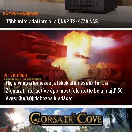
KÜTYÜ+HARDVER
Több mint adattároló: a QNAP TS-473A NAS
JÁTÉKHÍREK
Míg a világ a lemezes játékok eltűnésétől tart, a
Ziggurat Interactive épp most jelentette be a majd’ 30
éves KKnD új dobozos kiadását