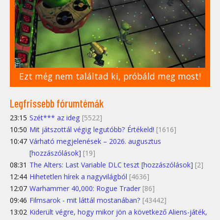
Ezt még nem találtad ki, próbáld meg most!
Legfrissebb fórumtémák
23:15
Szét*** az ideg
[5522]
10:50
Mit játszottál végig legutóbb? Értékeld!
[1616]
10:47
Várható megjelenések – 2026. augusztus
[hozzászólások]
[19]
08:31
The Alters: Last Variable DLC teszt [hozzászólások]
[2]
12:44
Hihetetlen hírek a nagyvilágból
[4636]
12:07
Warhammer 40,000: Rogue Trader
[86]
09:46
Filmsarok - mit láttál mostanában?
[43442]
13:02
Kiderült végre, hogy mikor jön a következő Aliens-játék,