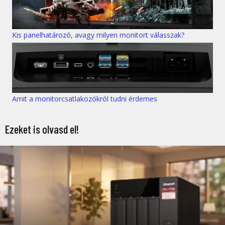
Kis panelhatározó, avagy milyen monitort válasszak?
Amit a monitorcsatlakozókról tudni érdemes
Ezeket is olvasd el!