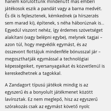
hanem körülöttünk mindenütt más emberi
játékosok eszik a pandát vagy a barna medvét.
És ők is fejlesztenek, kémkednek (a hírszerzés
sem marad ki), építenek, s néha háborúznak is...
Egyedül viszont nehéz, így érdemes szövetséget
alakítani (vagy belépni egybe), melynek tagjai –
azon túl, hogy megvédik egymást, és az
összevont flottájuk mindenféle bónusszal jár –
megoszthatják egymással a technológiai
képességeiket, nyersanyagaikat és közvetlenül is
kereskedhetnek a tagokkal.
A Zandagort típusú játékok mindig is az
egyszerű és a bonyolult játékmenet között
lavíroztak. Ez nem meglepő, hisz az egyszerű
szórakozás csak az egymást követő nyolc