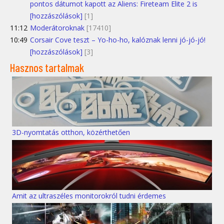
pontos dátumot kapott az Aliens: Fireteam Elite 2 is
[hozzászólások]
[1]
11:12
Moderátoroknak
[17410]
10:49
Corsair Cove teszt – Yo-ho-ho, kalóznak lenni jó-jó-jó!
[hozzászólások]
[3]
Hasznos tartalmak
3D-nyomtatás otthon, közérthetően
Amit az ultraszéles monitorokról tudni érdemes