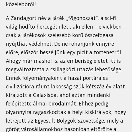
közelebbről!
A Zandagort név a játék „főgonoszát”, a sci-fi
világ hódító hercegét illeti, aki ellen – elviekben –
csak a játékosok szélesebb körű összefogása
nyújthat védelmet. De ne rohanjunk ennyire
előre, először beszéljünk egy picit a történetről.
Ahogy már máshol is, az emberiség életét itt is
megváltoztatta a csillagközi utazás lehetősége.
Ennek folyományaként a hazai portára és
civilizációra ráunt lakosság szűk kétszáz év alatt
kirajzott a Galaxisba, ahol aztán mindenki
felépítette álmai birodalmát. Ehhez pedig
olyannyira ragaszkodtak a helyi kiskirályok, hogy
létrejött az Egyesült Bolygók Szövetsége, mely a
görög városállamokhoz hasonlóan eltörölte a