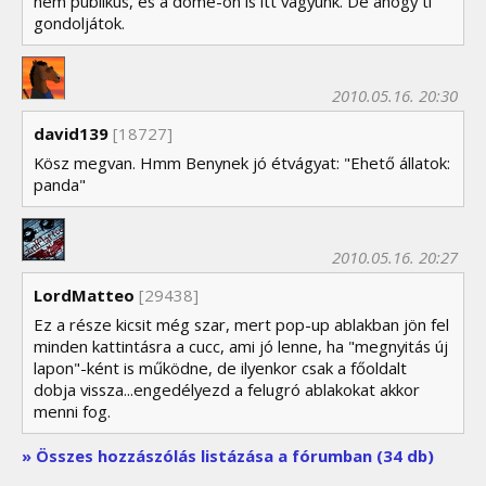
nem publikus, és a dome-on is itt vagyunk. De ahogy ti
gondoljátok.
2010.05.16. 20:30
david139
[18727]
Kösz megvan. Hmm Benynek jó étvágyat: "Ehető állatok:
panda"
2010.05.16. 20:27
LordMatteo
[29438]
Ez a része kicsit még szar, mert pop-up ablakban jön fel
minden kattintásra a cucc, ami jó lenne, ha "megnyitás új
lapon"-ként is működne, de ilyenkor csak a főoldalt
dobja vissza...engedélyezd a felugró ablakokat akkor
menni fog.
» Összes hozzászólás listázása a fórumban (34 db)