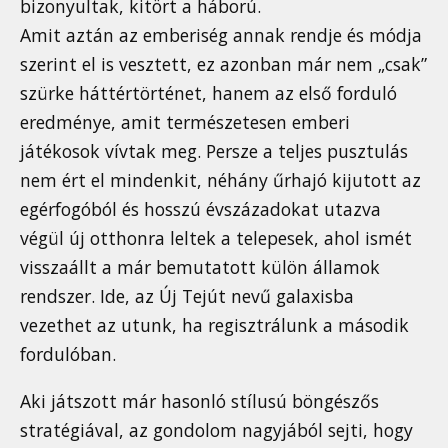
bizonyultak, kitört a háború.
Amit aztán az emberiség annak rendje és módja
szerint el is vesztett, ez azonban már nem „csak”
szürke háttértörténet, hanem az első forduló
eredménye, amit természetesen emberi
játékosok vívtak meg. Persze a teljes pusztulás
nem ért el mindenkit, néhány űrhajó kijutott az
egérfogóból és hosszú évszázadokat utazva
végül új otthonra leltek a telepesek, ahol ismét
visszaállt a már bemutatott külön államok
rendszer. Ide, az Új Tejút nevű galaxisba
vezethet az utunk, ha regisztrálunk a második
fordulóban.
Aki játszott már hasonló stílusú böngészős
stratégiával, az gondolom nagyjából sejti, hogy