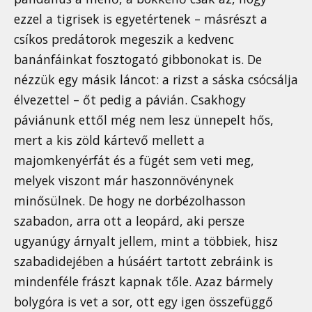
ezzel a tigrisek is egyetértenek – másrészt a
csíkos predátorok megeszik a kedvenc
banánfáinkat fosztogató gibbonokat is. De
nézzük egy másik láncot: a rizst a sáska csócsálja
élvezettel – őt pedig a pávián. Csakhogy
páviánunk ettől még nem lesz ünnepelt hős,
mert a kis zöld kártevő mellett a
majomkenyérfát és a fügét sem veti meg,
melyek viszont már haszonnövénynek
minősülnek. De hogy ne dorbézolhasson
szabadon, arra ott a leopárd, aki persze
ugyanúgy árnyalt jellem, mint a többiek, hisz
szabadidejében a húsáért tartott zebráink is
mindenféle frászt kapnak tőle. Azaz bármely
bolygóra is vet a sor, ott egy igen összefüggő