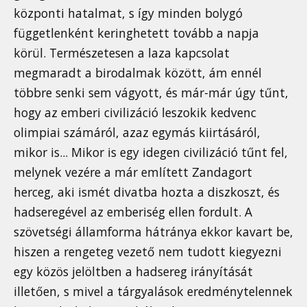
központi hatalmat, s így minden bolygó
függetlenként keringhetett tovább a napja
körül. Természetesen a laza kapcsolat
megmaradt a birodalmak között, ám ennél
többre senki sem vágyott, és már-már úgy tűnt,
hogy az emberi civilizáció leszokik kedvenc
olimpiai számáról, azaz egymás kiirtásáról,
mikor is... Mikor is egy idegen civilizáció tűnt fel,
melynek vezére a már említett Zandagort
herceg, aki ismét divatba hozta a diszkoszt, és
hadseregével az emberiség ellen fordult. A
szövetségi államforma hátránya ekkor kavart be,
hiszen a rengeteg vezető nem tudott kiegyezni
egy közös jelöltben a hadsereg irányítását
illetően, s mivel a tárgyalások eredménytelennek