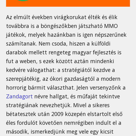
Az elmúlt években virágkorukat élték és élik
továbbra is a böngészőkben játszható MMO
játékok, melyek hazánkban is igen népszerűnek
számítanak. Nem csoda, hiszen a külföldi
darabok mellett rengeteg magyar fejlesztés is
fut a weben, s ezek között aztán mindenki
kedvére válogathat: a stratégiától kezdve a
szerepjátékig, az ókori gazdaságtól a modern
horrorig bármit választhat. Jelen versenyzőnk a
Zandagort
névre hallgat, és műfaját tekintve
stratégiának nevezhetjük. Mivel a sikeres
bétatesztek után 2009 közepén elstartolt első
éles fordulót követően nemrégiben indult el a
második, ismerkedjünk meg vele egy kicsit