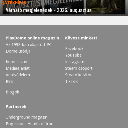
JÁTÉKHÍREK
Várható megjelenések – 2026. augusztus
PlayDome online magazin
Kövess minket!
Az 1998-ban alapított PC
Facebook
Dome utódja
YouTube
Impresszum
Instagram
Médiaajánlat
Steam csoport
Adatvédelem
Steam kurátor
RSS
TikTok
Blogok
Partnerek
Underground magazin
Pogessor - Hearts of Iron