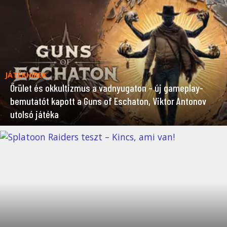
JÁTÉKHÍREK
Őrület és okkultizmus a vadnyugaton – új gameplay-
bemutatót kapott a Guns of Eschaton, Viktor Antonov
utolsó játéka