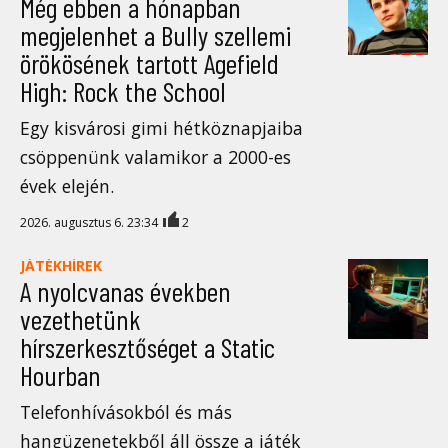
Még ebben a hónapban
megjelenhet a Bully szellemi
örökösének tartott Agefield
High: Rock the School
Egy kisvárosi gimi hétköznapjaiba
csöppenünk valamikor a 2000-es
évek elején.
2026. augusztus 6. 23:34
2
JÁTÉKHÍREK
A nyolcvanas években
vezethetünk
hírszerkesztőséget a Static
Hourban
Telefonhívásokból és más
hangüzenetekből áll össze a játék