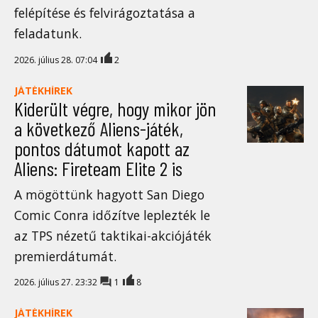
felépítése és felvirágoztatása a
feladatunk.
2026. július 28. 07:04
2
JÁTÉKHÍREK
Kiderült végre, hogy mikor jön
a következő Aliens-játék,
pontos dátumot kapott az
Aliens: Fireteam Elite 2 is
A mögöttünk hagyott San Diego
Comic Conra időzítve leplezték le
az TPS nézetű taktikai-akciójáték
premierdátumát.
2026. július 27. 23:32
1
8
JÁTÉKHÍREK