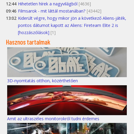
12:44
Hihetetlen hírek a nagyvilágból
[4636]
09:46
Filmsarok - mit láttál mostanában?
[43442]
13:02
Kiderült végre, hogy mikor jön a következő Aliens-játék,
pontos dátumot kapott az Aliens: Fireteam Elite 2 is
[hozzászólások]
[1]
Hasznos tartalmak
3D-nyomtatás otthon, közérthetően
Amit az ultraszéles monitorokról tudni érdemes