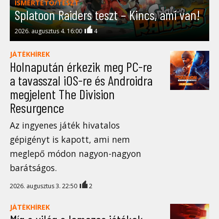
ISMERTETŐ/TESZT
Splatoon Raiders teszt – Kincs, ami van!
2026. augusztus 4. 16:00
4
JÁTÉKHÍREK
Holnapután érkezik meg PC-re
a tavasszal iOS-re és Androidra
megjelent The Division
Resurgence
Az ingyenes játék hivatalos
gépigényt is kapott, ami nem
meglepő módon nagyon-nagyon
barátságos.
2026. augusztus 3. 22:50
2
JÁTÉKHÍREK