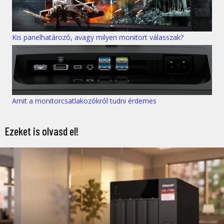
Kis panelhatározó, avagy milyen monitort válasszak?
Amit a monitorcsatlakozókról tudni érdemes
Ezeket is olvasd el!