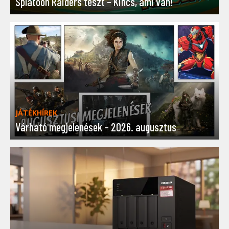
Splatoon Raiders teszt – Kincs, ami van!
JÁTÉKHÍREK
Várható megjelenések – 2026. augusztus