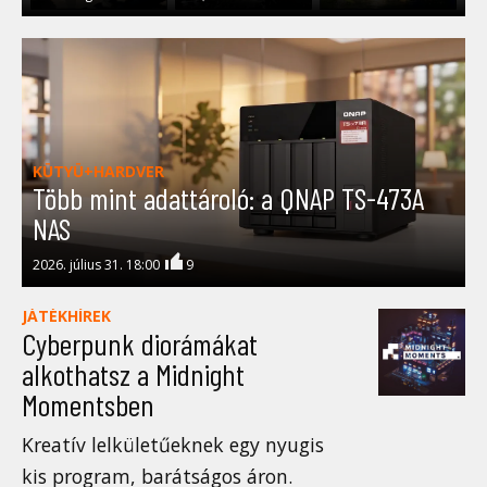
KÜTYÜ+HARDVER
Több mint adattároló: a QNAP TS-473A
NAS
2026. július 31. 18:00
9
JÁTÉKHÍREK
Cyberpunk diorámákat
alkothatsz a Midnight
Momentsben
Kreatív lelkületűeknek egy nyugis
kis program, barátságos áron.