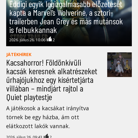
Eddigi egyik legizgalmasabb előzetesét
kapta a Marvel’s Wolverine, a sztori-
trailerben Jean Grey és más mutánsok
is felbukkannak
2026. július 26. 10:06
2
JÁTÉKHÍREK
Kacsahorror! Földönkívüli
kacsák keresnek alkatrészeket
űrhajójukhoz egy kísértetjárta
villában – mindjárt rajtol a
Quiet playtestje
A játékosok a kacsákat irányítva
törnek be egy házba, ám ott
elátkozott lakók vannak.
2026. július 26. 09:43
2