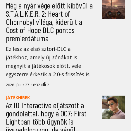
Még a nyár vége előtt kibővül a
S.T.A.L.K.E.R. 2: Heart of
Chornobyl világa, kiderült a
Cost of Hope DLC pontos
premierdátuma
Ez lesz az első sztori-DLC a
játékhoz, amely új zónákat is
megnyit a játékosok előtt, vele
egyszerre érkezik a 2.0-s frissítés is.
2026. július 27. 16:32
2
JÁTÉKHÍREK
Az IO Interactive eljátszott a
gondolattal, hogy a 007: First
Lightban több ügynök is
összedolgozzon, de végül