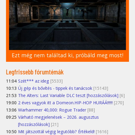
Ezt még nem találtad ki, próbáld meg most!
Legfrissebb fórumtémák
11:04
Szét*** az ideg
[5533]
10:13
Új gép és bővítés - tippek és tanácsok
[15143]
21:53
The Alters: Last Variable DLC teszt [hozzászólások]
[6]
19:00
2 éves vagyok itt a Domeon.HIP-HOP HURÁÁ!!!!!!
[270]
13:06
Warhammer 40,000: Rogue Trader
[88]
09:25
Várható megjelenések – 2026. augusztus
[hozzászólások]
[21]
10:50
Mit játszottál végig legutóbb? Értékeld!
[1616]