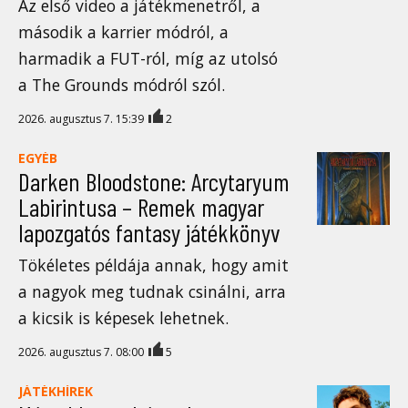
Az első video a játékmenetről, a
második a karrier módról, a
harmadik a FUT-ról, míg az utolsó
a The Grounds módról szól.
2026. augusztus 7. 15:39
2
EGYÉB
Darken Bloodstone: Arcytaryum
Labirintusa – Remek magyar
lapozgatós fantasy játékkönyv
Tökéletes példája annak, hogy amit
a nagyok meg tudnak csinálni, arra
a kicsik is képesek lehetnek.
2026. augusztus 7. 08:00
5
JÁTÉKHÍREK