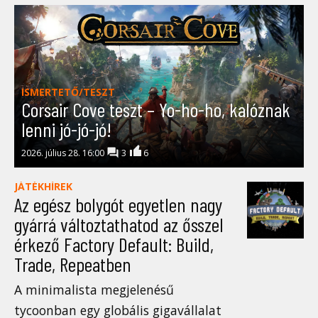
ISMERTETŐ/TESZT
Corsair Cove teszt – Yo-ho-ho, kalóznak
lenni jó-jó-jó!
2026. július 28. 16:00
3
6
JÁTÉKHÍREK
Az egész bolygót egyetlen nagy
gyárrá változtathatod az ősszel
érkező Factory Default: Build,
Trade, Repeatben
A minimalista megjelenésű
tycoonban egy globális gigavállalat