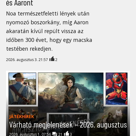
és Aaront
Noa természetfeletti lények után
nyomozó boszorkány, míg Aaron
akaratán kívül repült vissza az
időben 300 évet, hogy egy macska
testében rekedjen.
2026. augusztus 3. 21:57
2
JÁTÉKHÍREK
Várható megjelenések – 2026. augusztus
2026. augusztus 1. 07:56
21
3