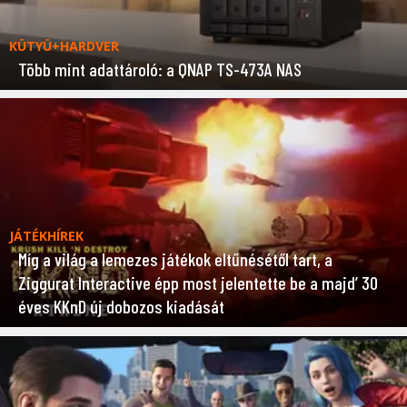
KÜTYÜ+HARDVER
Több mint adattároló: a QNAP TS-473A NAS
JÁTÉKHÍREK
Míg a világ a lemezes játékok eltűnésétől tart, a
Ziggurat Interactive épp most jelentette be a majd’ 30
éves KKnD új dobozos kiadását