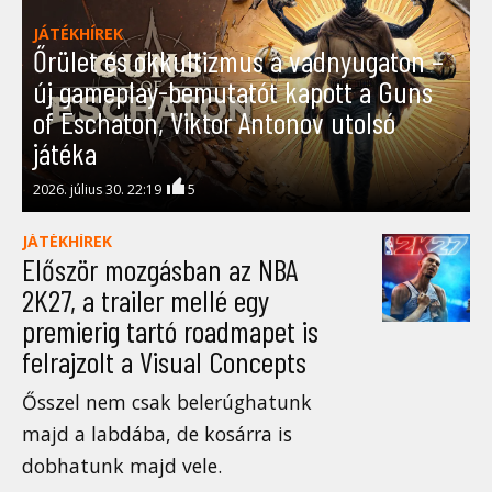
JÁTÉKHÍREK
Őrület és okkultizmus a vadnyugaton –
új gameplay-bemutatót kapott a Guns
of Eschaton, Viktor Antonov utolsó
játéka
2026. július 30. 22:19
5
JÁTÉKHÍREK
Először mozgásban az NBA
2K27, a trailer mellé egy
premierig tartó roadmapet is
felrajzolt a Visual Concepts
Ősszel nem csak belerúghatunk
majd a labdába, de kosárra is
dobhatunk majd vele.