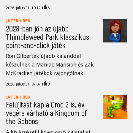
2026. július 31. 10:12
5
JÁTÉKHÍREK
2028-ban jön az újabb
Thimbleweed Park klasszikus
point-and-click játék
Ron Gilberték újabb kalanddal
készülnek a Maniac Mansion és Zak
McKracken játékok rajongóinak.
2026. július 31. 07:07
3
JÁTÉKHÍREK
Felújítást kap a Croc 2 is, év
végére várható a Kingdom of
the Gobbos
A kis krokodil következő kalandjai