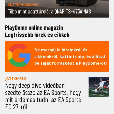
KÜTYÜ+HARDVER
Több mint adattároló: a QNAP TS-473A NAS
PlayDome online magazin
Legfrissebb hírek és cikkek
Ne maradj le híreinkről és
cikkeinkről, kattints ide, és állítsd
be saját forrásként a PlayDome-ot!
JÁTÉKHÍREK
Négy deep dive videóban
szedte össze az EA Sports, hogy
mit érdemes tudni az EA Sports
FC 27-ről