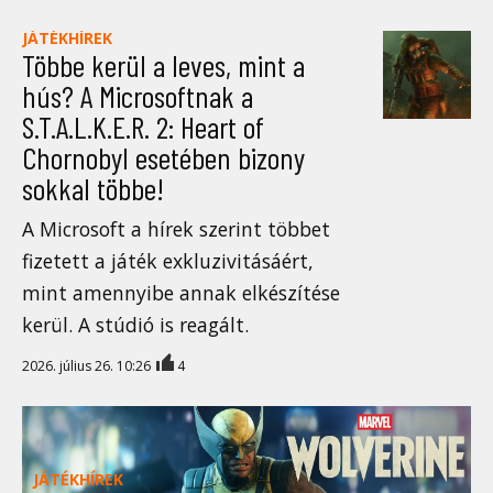
JÁTÉKHÍREK
Többe kerül a leves, mint a
hús? A Microsoftnak a
S.T.A.L.K.E.R. 2: Heart of
Chornobyl esetében bizony
sokkal többe!
A Microsoft a hírek szerint többet
fizetett a játék exkluzivitásáért,
mint amennyibe annak elkészítése
kerül. A stúdió is reagált.
2026. július 26. 10:26
4
JÁTÉKHÍREK