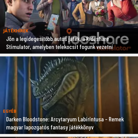
JÁTÉKHÍREK
Jön a legidegesítőbb autós játék, a Rideshare
Stimulator, amelyben telekocsit fogunk vezetni
EGYÉB
Darken Bloodstone: Arcytaryum Labirintusa – Remek
magyar lapozgatós fantasy játékkönyv