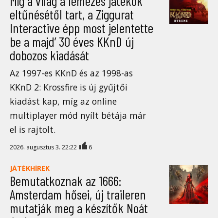
Míg a világ a lemezes játékok
eltűnésétől tart, a Ziggurat
Interactive épp most jelentette
be a majd’ 30 éves KKnD új
dobozos kiadását
Az 1997-es KKnD és az 1998-as
KKnD 2: Krossfire is új gyűjtői
kiadást kap, míg az online
multiplayer mód nyílt bétája már
el is rajtolt.
2026. augusztus 3. 22:22
6
JÁTÉKHÍREK
Bemutatkoznak az 1666:
Amsterdam hősei, új traileren
mutatják meg a készítők Noát