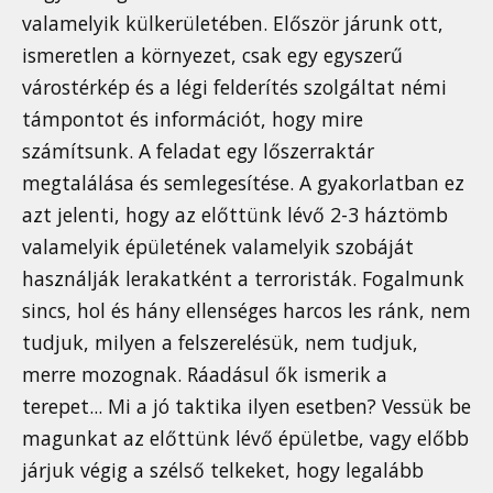
valamelyik külkerületében. Először járunk ott,
ismeretlen a környezet, csak egy egyszerű
várostérkép és a légi felderítés szolgáltat némi
támpontot és információt, hogy mire
számítsunk. A feladat egy lőszerraktár
megtalálása és semlegesítése. A gyakorlatban ez
azt jelenti, hogy az előttünk lévő 2-3 háztömb
valamelyik épületének valamelyik szobáját
használják lerakatként a terroristák. Fogalmunk
sincs, hol és hány ellenséges harcos les ránk, nem
tudjuk, milyen a felszerelésük, nem tudjuk,
merre mozognak. Ráadásul ők ismerik a
terepet... Mi a jó taktika ilyen esetben? Vessük be
magunkat az előttünk lévő épületbe, vagy előbb
járjuk végig a szélső telkeket, hogy legalább