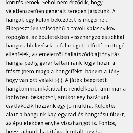
körítés remek. Sehol nem érződik, hogy
véletlenszerűen generált terepen játszunk. A
hangok egy külön bekezdést is megérnek.
Elképesztően valósághű a távoli Kalasnyikov
ropogása, az épületekben visszhangzó és sokkal
hangosabb lövések, a fal mögött elfutó, suttogó
ellenfelek, az emeletről hallatszódó ajtónyitás
hangja pedig garantáltan ránk fogja hozni a
frászt (nem maga a hangeffekt, hanem a tény,
hogy van ott valaki :-) ). A játék beépített
hangkommunikációval is rendelkezik, ami már a
lobbyban bekapcsol, amikor egy barátunk
csatlakozik hozzánk egy jó multira. Küldetés
alatt a hangunk kap egy rádiós hangzású filtert,
az épületekben enyhe visszhangot is. Fontos,
hogy rádiónk hatótávja limitált, így ha