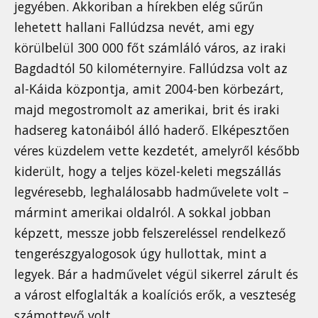
jegyében. Akkoriban a hírekben elég sűrűn
lehetett hallani Fallúdzsa nevét, ami egy
körülbelül 300 000 főt számláló város, az iraki
Bagdadtól 50 kilométernyire. Fallúdzsa volt az
al-Káida központja, amit 2004-ben körbezárt,
majd megostromolt az amerikai, brit és iraki
hadsereg katonáiból álló haderő. Elképesztően
véres küzdelem vette kezdetét, amelyről később
kiderült, hogy a teljes közel-keleti megszállás
legvéresebb, leghalálosabb hadművelete volt –
mármint amerikai oldalról. A sokkal jobban
képzett, messze jobb felszereléssel rendelkező
tengerészgyalogosok úgy hullottak, mint a
legyek. Bár a hadművelet végül sikerrel zárult és
a várost elfoglalták a koalíciós erők, a veszteség
számottevő volt.