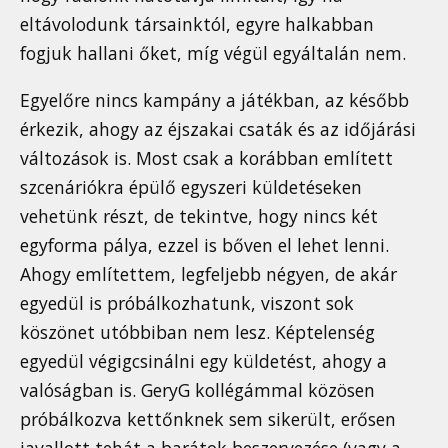
eltávolodunk társainktól, egyre halkabban
fogjuk hallani őket, míg végül egyáltalán nem.
Egyelőre nincs kampány a játékban, az később
érkezik, ahogy az éjszakai csaták és az időjárási
változások is. Most csak a korábban említett
szcenáriókra épülő egyszeri küldetéseken
vehetünk részt, de tekintve, hogy nincs két
egyforma pálya, ezzel is bőven el lehet lenni.
Ahogy említettem, legfeljebb négyen, de akár
egyedül is próbálkozhatunk, viszont sok
köszönet utóbbiban nem lesz. Képtelenség
egyedül végigcsinálni egy küldetést, ahogy a
valóságban is. GeryG kollégámmal közösen
próbálkozva kettőnknek sem sikerült, erősen
javallott tehát a barátok beszervezése (vagy a