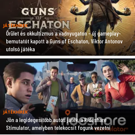
JÁTÉKHÍREK
Őrület és okkultizmus a vadnyugaton – új gameplay-
bemutatót kapott a Guns of Eschaton, Viktor Antonov
utolsó játéka
JÁTÉKHÍREK
Jön a legidegesítőbb autós játék, a Rideshare
Stimulator, amelyben telekocsit fogunk vezetni