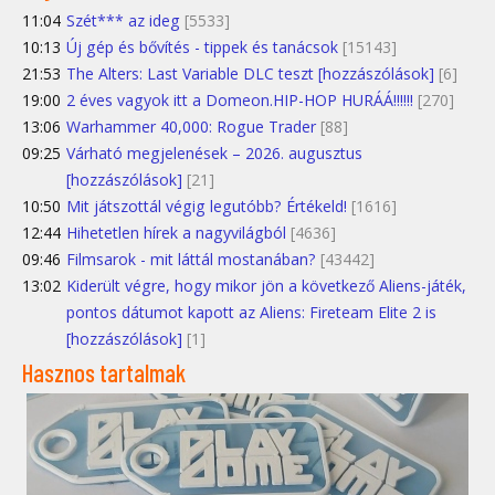
11:04
Szét*** az ideg
[5533]
10:13
Új gép és bővítés - tippek és tanácsok
[15143]
21:53
The Alters: Last Variable DLC teszt [hozzászólások]
[6]
19:00
2 éves vagyok itt a Domeon.HIP-HOP HURÁÁ!!!!!!
[270]
13:06
Warhammer 40,000: Rogue Trader
[88]
09:25
Várható megjelenések – 2026. augusztus
[hozzászólások]
[21]
10:50
Mit játszottál végig legutóbb? Értékeld!
[1616]
12:44
Hihetetlen hírek a nagyvilágból
[4636]
09:46
Filmsarok - mit láttál mostanában?
[43442]
13:02
Kiderült végre, hogy mikor jön a következő Aliens-játék,
pontos dátumot kapott az Aliens: Fireteam Elite 2 is
[hozzászólások]
[1]
Hasznos tartalmak