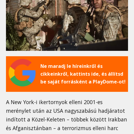
Ne maradj le híreinkről és
cikkeinkről, kattints ide, és állítsd
be saját forrásként a PlayDome-ot!
A New York-i ikertornyok elleni 2001-es
merénylet után az USA nagyszabású hadjáratot
indított a Közel-Keleten – többek között Irakban
és Afganisztánban – a terrorizmus elleni harc