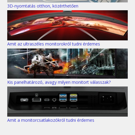
3D-nyomtatás otthon, közérthetően
Amit az ultraszéles monitorokról tudni érdemes
Kis panelhatározó, avagy milyen monitort válasszak?
Amit a monitorcsatlakozókról tudni érdemes