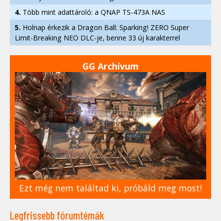
4.
Több mint adattároló: a QNAP TS-473A NAS
5.
Holnap érkezik a Dragon Ball: Sparking! ZERO Super
Limit-Breaking NEO DLC-je, benne 33 új karakterrel
GG Archívum
Ezt még nem találtad ki, próbáld meg most!
Legfrissebb fórumtémák