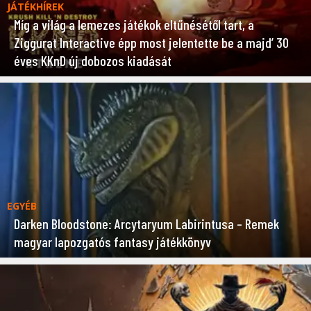
JÁTÉKHÍREK
Míg a világ a lemezes játékok eltűnésétől tart, a
Ziggurat Interactive épp most jelentette be a majd’ 30
éves KKnD új dobozos kiadását
EGYÉB
Darken Bloodstone: Arcytaryum Labirintusa – Remek
magyar lapozgatós fantasy játékkönyv