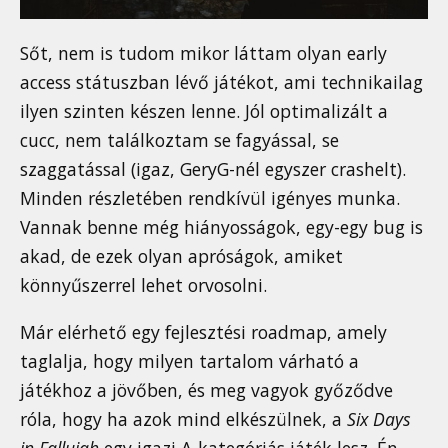
Sőt, nem is tudom mikor láttam olyan early
access státuszban lévő játékot, ami technikailag
ilyen szinten készen lenne. Jól optimalizált a
cucc, nem találkoztam se fagyással, se
szaggatással (igaz, GeryG-nél egyszer crashelt).
Minden részletében rendkívül igényes munka.
Vannak benne még hiányosságok, egy-egy bug is
akad, de ezek olyan apróságok, amiket
könnyűszerrel lehet orvosolni.
Már elérhető egy fejlesztési roadmap, amely
taglalja, hogy milyen tartalom várható a
játékhoz a jövőben, és meg vagyok győződve
róla, hogy ha azok mind elkészülnek, a
Six Days
in Fallujah
egy igazi A-kategóriás játék lesz. Én