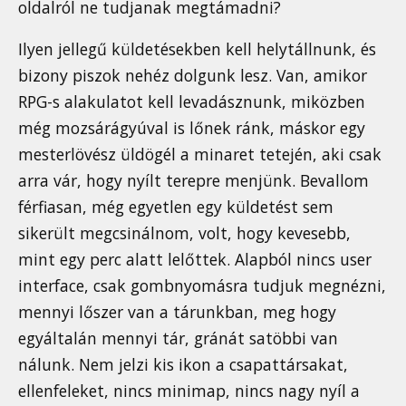
oldalról ne tudjanak megtámadni?
Ilyen jellegű küldetésekben kell helytállnunk, és
bizony piszok nehéz dolgunk lesz. Van, amikor
RPG-s alakulatot kell levadásznunk, miközben
még mozsárágyúval is lőnek ránk, máskor egy
mesterlövész üldögél a minaret tetején, aki csak
arra vár, hogy nyílt terepre menjünk. Bevallom
férfiasan, még egyetlen egy küldetést sem
sikerült megcsinálnom, volt, hogy kevesebb,
mint egy perc alatt lelőttek. Alapból nincs user
interface, csak gombnyomásra tudjuk megnézni,
mennyi lőszer van a tárunkban, meg hogy
egyáltalán mennyi tár, gránát satöbbi van
nálunk. Nem jelzi kis ikon a csapattársakat,
ellenfeleket, nincs minimap, nincs nagy nyíl a