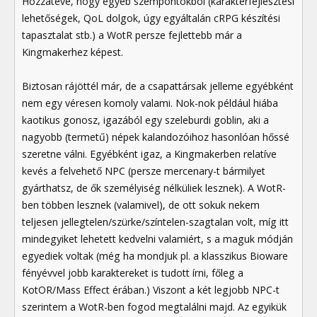
Hozzátéve, hogy egyéb szempontokból (karakterfejlesztési
lehetőségek, QoL dolgok, úgy egyáltalán cRPG készítési
tapasztalat stb.) a WotR persze fejlettebb már a
Kingmakerhez képest.
Biztosan rájöttél már, de a csapattársak jelleme egyébként
nem egy véresen komoly valami. Nok-nok például hiába
kaotikus gonosz, igazából egy szeleburdi goblin, aki a
nagyobb (termetű) népek kalandozóihoz hasonlóan hőssé
szeretne válni. Egyébként igaz, a Kingmakerben relatíve
kevés a felvehető NPC (persze mercenary-t bármilyet
gyárthatsz, de ők személyiség nélküliek lesznek). A WotR-
ben többen lesznek (valamivel), de ott sokuk nekem
teljesen jellegtelen/szürke/színtelen-szagtalan volt, míg itt
mindegyiket lehetett kedvelni valamiért, s a maguk módján
egyediek voltak (még ha mondjuk pl. a klasszikus Bioware
fényévvel jobb karaktereket is tudott írni, főleg a
KotOR/Mass Effect érában.) Viszont a két legjobb NPC-t
szerintem a WotR-ben fogod megtalálni majd. Az egyikük