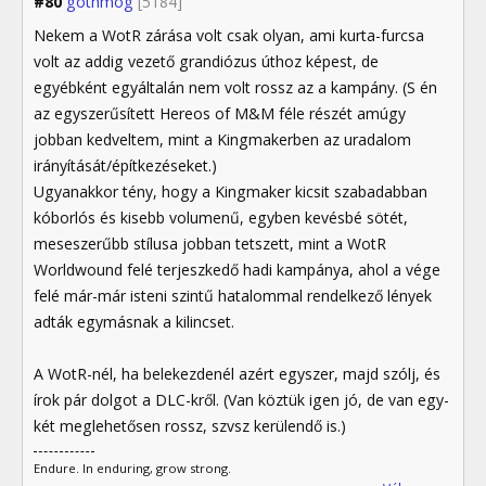
#80
gothmog
[5184]
Nekem a WotR zárása volt csak olyan, ami kurta-furcsa
volt az addig vezető grandiózus úthoz képest, de
egyébként egyáltalán nem volt rossz az a kampány. (S én
az egyszerűsített Hereos of M&M féle részét amúgy
jobban kedveltem, mint a Kingmakerben az uradalom
irányítását/építkezéseket.)
Ugyanakkor tény, hogy a Kingmaker kicsit szabadabban
kóborlós és kisebb volumenű, egyben kevésbé sötét,
meseszerűbb stílusa jobban tetszett, mint a WotR
Worldwound felé terjeszkedő hadi kampánya, ahol a vége
felé már-már isteni szintű hatalommal rendelkező lények
adták egymásnak a kilincset.
A WotR-nél, ha belekezdenél azért egyszer, majd szólj, és
írok pár dolgot a DLC-kről. (Van köztük igen jó, de van egy-
két meglehetősen rossz, szvsz kerülendő is.)
Endure. In enduring, grow strong.