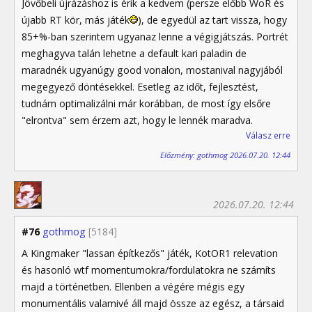
Jövőbeli újrázáshoz is érik a kedvem (persze előbb WoR és
újabb RT kör, más játék
), de egyedül az tart vissza, hogy
85+%-ban szerintem ugyanaz lenne a végigjátszás. Portrét
meghagyva talán lehetne a default kari paladin de
maradnék ugyanúgy good vonalon, mostanival nagyjából
megegyező döntésekkel. Esetleg az időt, fejlesztést,
tudnám optimalizálni már korábban, de most így elsőre
"elrontva" sem érzem azt, hogy le lennék maradva.
Válasz erre
Előzmény: gothmog 2026.07.20. 12:44
2026.07.20. 12:44
#76
gothmog
[5184]
A Kingmaker "lassan építkezős" játék, KotOR1 relevation
és hasonló wtf momentumokra/fordulatokra ne számíts
majd a történetben. Ellenben a végére mégis egy
monumentális valamivé áll majd össze az egész, a társaid