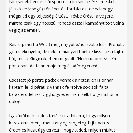
Nincsenek benne csúcspontok, nincsen az érzelmekkel
játszó (erősségű) történet és fordulatok, de valahogy
mégis ad egy teljesség érzést, "révbe érést" a végére,
mintha csak egy hosszú, rendes asztali kampányt tolt volna
végig az ember.
Készülj, mert a WotR még nagyobb/hosszabb lesz! Profibb,
gördülékenyebb, de nekem hiányzott belőle kissé az a fajta
báj, ami a Kingmakerben megvolt. (Nem tudom ezt leírni
pontosan, de talán majd meglátod/megérzed.)
Cseszett jó portré pakkok vannak a neten; én is onnan
kaptam le jó párat, s vannak félretéve sok-sok fajta
karakterötlethez. Úgyhogy ezen nem kell, hogy múljon a
dolog.
Igazából nem tudok tanácsot adni arra, hogy milyen
karakterrel menj, mert tényleg rengeteg fajta van, s
érdemes kicsit úgy tervezni, hogy tudod, milyen mítikus