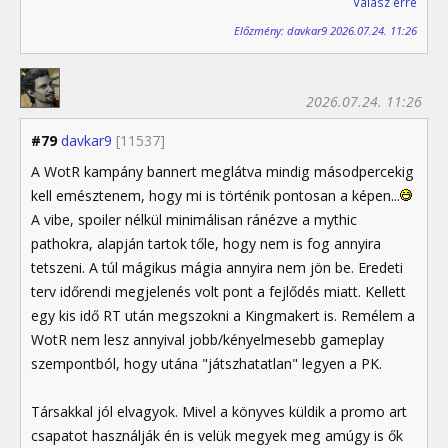
Válasz erre
Előzmény: davkar9 2026.07.24. 11:26
2026.07.24. 11:26
#79
davkar9
[11537]
A WotR kampány bannert meglátva mindig másodpercekig
kell emésztenem, hogy mi is történik pontosan a képen...
A vibe, spoiler nélkül minimálisan ránézve a mythic
pathokra, alapján tartok tőle, hogy nem is fog annyira
tetszeni. A túl mágikus mágia annyira nem jön be. Eredeti
terv időrendi megjelenés volt pont a fejlődés miatt. Kellett
egy kis idő RT után megszokni a Kingmakert is. Remélem a
WotR nem lesz annyival jobb/kényelmesebb gameplay
szempontból, hogy utána "játszhatatlan" legyen a PK.
Társakkal jól elvagyok. Mivel a könyves küldik a promo art
csapatot használják én is velük megyek meg amúgy is ők