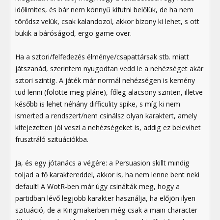
időlimites, és bár nem könnyű kifutni belőlük, de ha nem
törődsz velük, csak kalandozol, akkor bizony ki lehet, s ott
bukik a báróságod, ergo game over.
Ha a sztori/felfedezés élménye/csapattársak stb. miatt
játszanád, szerintem nyugodtan vedd le a nehézséget akár
sztori szintig. A játék már normál nehézségen is kemény
tud lenni (fölötte meg pláne), főleg alacsony szinten, illetve
később is lehet néhány difficulity spike, s míg ki nem
ismerted a rendszert/nem csinálsz olyan karaktert, amely
kifejezetten jól veszi a nehézségeket is, addig ez belevihet
frusztráló szituációkba.
Ja, és egy jótanács a végére: a Persuasion skillt mindig
toljad a fő karaktereddel, akkor is, ha nem lenne bent neki
default! A WotR-ben már úgy csinálták meg, hogy a
partidban lévő legjobb karakter használja, ha előjön ilyen
szituáció, de a Kingmakerben még csak a main character