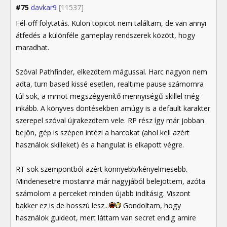
#75
davkar9
[11537]
Fél-off folytatás. Külön topicot nem találtam, de van annyi
átfedés a különféle gameplay rendszerek között, hogy
maradhat.
Szóval Pathfinder, elkezdtem mágussal. Harc nagyon nem
adta, turn based kissé esetlen, realtime pause számomra
túl sok, a mmot megszégyenítő mennyiségű skillel még
inkább. A könyves döntésekben amúgy is a default karakter
szerepel szóval újrakezdtem vele. RP rész így már jobban
bejön, gép is szépen intézi a harcokat (ahol kell azért
használok skilleket) és a hangulat is elkapott végre.
RT sok szempontból azért könnyebb/kényelmesebb.
Mindenesetre mostanra már nagyjából belejöttem, azóta
számolom a perceket minden újabb indításig. Viszont
bakker ez is de hosszú lesz...
Gondoltam, hogy
használok guideot, mert láttam van secret endig amire