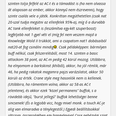
szinten tolja felfelé az AC-t és a támadást is (ha nem olvassa
át alaposan az ember, akkor könnyű nem észrevenni), hogy
szinte csalás vele a játék. Konkrétan megüthetetlen (csak nat
20-szal tudja megütni az ellenfelek 95%-a), míg ő a durvább
AC tank ellenfeleket is (leszámítva egy-két szuperbosst)
legfeljebb nat 1-gyel véti el (míg fel nem veszem majd a
Knowledge Wold II trükköt, ami a csapatom nat1 dobásaiból
nat20-at fog csinálni mindig
. Csak példaképpen: bármilyen
buff nélkül, csak felszerelésből, most 14. szinten a basic
attackom 38 pont, az AC-m pedig 42 körül mozog. Utóbbira,
ha elnyomom a barkskinst (khíből), akkor, ha jól rémlik, már
46, ha pedig rakatok magamra pajzs varázslatot, akkor 50
körüli az érték. Crane style meg hasonlók nem is kellenek.
(Utóbbira, ha rámentem volna, akkor az 58-as AC-t
jelentene), és akkor ezek "közel permanens" buffok, s a
rövidebb idejű, "burst jellegű" buffok lehetőségei benne
sincsenek! (És a legjobb vicc, hogy mivel monk. a touch AC-je
alig van elmaradva a ténylegestől.) Egyedi beállításokkal
játszom, összességében egy hangyányival Core nehézségi szint