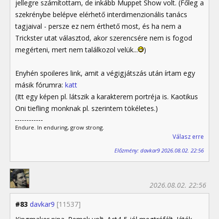
jellegre számítottam, de inkább Muppet Show volt. (Főleg a
szekrénybe belépve elérhető interdimenzionális tanács
tagjaival - persze ez nem érthető most, és ha nem a
Trickster utat választod, akor szerencsére nem is fogod
megérteni, mert nem találkozol velük...
)
Enyhén spoileres link, amit a végigjátszás után írtam egy
másik fórumra:
katt
(Itt egy képen pl. látszik a karakterem portréja is. Kaotikus
Oni tiefling monknak pl. szerintem tökéletes.)
Endure. In enduring, grow strong.
Válasz erre
Előzmény: davkar9 2026.08.02. 22:56
2026.08.02. 22:56
#83
davkar9
[11537]