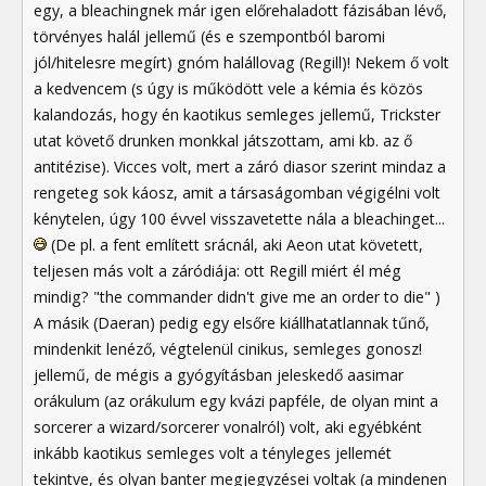
egy, a bleachingnek már igen előrehaladott fázisában lévő,
törvényes halál jellemű (és e szempontból baromi
jól/hitelesre megírt) gnóm halállovag (Regill)! Nekem ő volt
a kedvencem (s úgy is működött vele a kémia és közös
kalandozás, hogy én kaotikus semleges jellemű, Trickster
utat követő drunken monkkal játszottam, ami kb. az ő
antitézise). Vicces volt, mert a záró diasor szerint mindaz a
rengeteg sok káosz, amit a társaságomban végigélni volt
kénytelen, úgy 100 évvel visszavetette nála a bleachinget...
(De pl. a fent említett srácnál, aki Aeon utat követett,
teljesen más volt a záródiája: ott Regill miért él még
mindig? "the commander didn't give me an order to die" )
A másik (Daeran) pedig egy elsőre kiállhatatlannak tűnő,
mindenkit lenéző, végtelenül cinikus, semleges gonosz!
jellemű, de mégis a gyógyításban jeleskedő aasimar
orákulum (az orákulum egy kvázi papféle, de olyan mint a
sorcerer a wizard/sorcerer vonalról) volt, aki egyébként
inkább kaotikus semleges volt a tényleges jellemét
tekintve, és olyan banter megjegyzései voltak (a mindenen