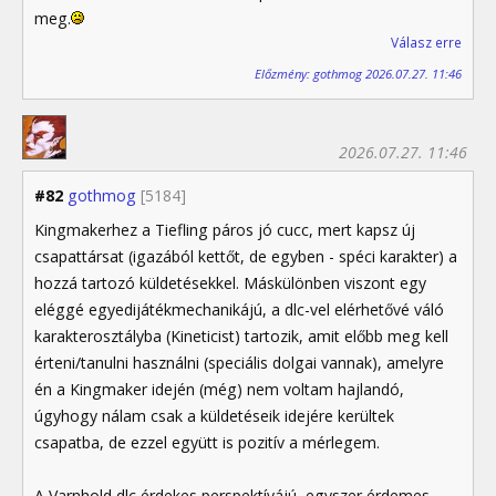
meg.
Válasz erre
Előzmény: gothmog 2026.07.27. 11:46
2026.07.27. 11:46
#82
gothmog
[5184]
Kingmakerhez a Tiefling páros jó cucc, mert kapsz új
csapattársat (igazából kettőt, de egyben - spéci karakter) a
hozzá tartozó küldetésekkel. Máskülönben viszont egy
eléggé egyedijátékmechanikájú, a dlc-vel elérhetővé váló
karakterosztályba (Kineticist) tartozik, amit előbb meg kell
érteni/tanulni használni (speciális dolgai vannak), amelyre
én a Kingmaker idején (még) nem voltam hajlandó,
úgyhogy nálam csak a küldetéseik idejére kerültek
csapatba, de ezzel együtt is pozitív a mérlegem.
A Varnhold dlc érdekes perspektívájú, egyszer érdemes