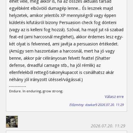
élhet vele, még akkor is, ha az összes aktuális társad
egyébként elbűvölő dumagép lenne... És lesznek majd
helyzetek, amikor jelentős XP mennyiségről vagy éppen
küldetés kifutásról bizony Persuasion check fog dönteni
(vagy az is kelleni fog hozzá). Szóval, ha majd jut rá szabad
feat-ed (ami harcosnál meglehet), akkor érdemes lesz egy-
két olyat is felvenned, ami javítja a persuasion értékedet.
(Amúgy sem haszontalan a harcosnál, mert ha jó vagy
benne, akkor pár célirányosan felvett feattel (Shatter
defense, dreadful carnage stb., ha jól rémlik) az
ellenfelekből rettegő takonykupacot is csinálhatsz akár
néhány jól irányzott ütéssel/vágással.)
Endure. In enduring, grow strong.
Válasz erre
Előzmény: davkar9 2026.07.20. 11:29
2026.07.20. 11:29