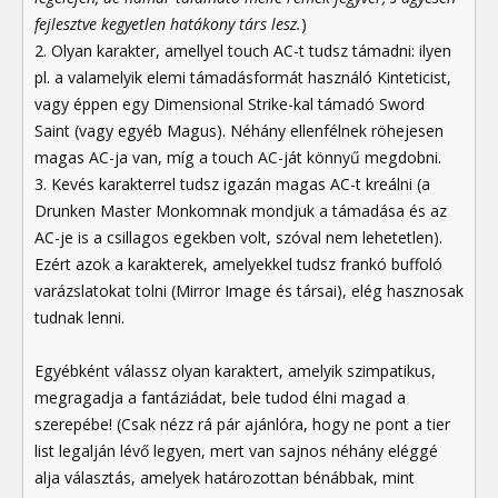
fejlesztve kegyetlen hatákony társ lesz.
)
2. Olyan karakter, amellyel touch AC-t tudsz támadni: ilyen
pl. a valamelyik elemi támadásformát használó Kinteticist,
vagy éppen egy Dimensional Strike-kal támadó Sword
Saint (vagy egyéb Magus). Néhány ellenfélnek röhejesen
magas AC-ja van, míg a touch AC-ját könnyű megdobni.
3. Kevés karakterrel tudsz igazán magas AC-t kreálni (a
Drunken Master Monkomnak mondjuk a támadása és az
AC-je is a csillagos egekben volt, szóval nem lehetetlen).
Ezért azok a karakterek, amelyekkel tudsz frankó buffoló
varázslatokat tolni (Mirror Image és társai), elég hasznosak
tudnak lenni.
Egyébként válassz olyan karaktert, amelyik szimpatikus,
megragadja a fantáziádat, bele tudod élni magad a
szerepébe! (Csak nézz rá pár ajánlóra, hogy ne pont a tier
list legalján lévő legyen, mert van sajnos néhány eléggé
alja választás, amelyek határozottan bénábbak, mint