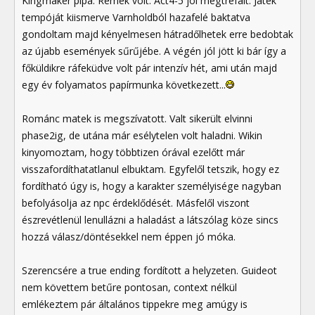
Kingmaker pipa. Remek volt. Act4-5 jól megtréfált. Játék
tempóját kiismerve Varnholdból hazafelé baktatva
gondoltam majd kényelmesen hátradőlhetek erre bedobtak
az újabb események sűrűjébe. A végén jól jött ki bár így a
főküldikre ráfeküdve volt pár intenzív hét, ami után majd
egy év folyamatos papírmunka következett...
Románc matek is megszívatott. Valt sikerült elvinni
phase2ig, de utána már esélytelen volt haladni. Wikin
kinyomoztam, hogy többtizen órával ezelőtt már
visszafordíthatatlanul elbuktam. Egyfelől tetszik, hogy ez
fordítható úgy is, hogy a karakter személyisége nagyban
befolyásolja az npc érdeklődését. Másfelől viszont
észrevétlenül lenullázni a haladást a látszólag köze sincs
hozzá válasz/döntésekkel nem éppen jó móka.
Szerencsére a true ending fordított a helyzeten. Guideot
nem követtem betűre pontosan, context nélkül
emlékeztem pár általános tippekre meg amúgy is