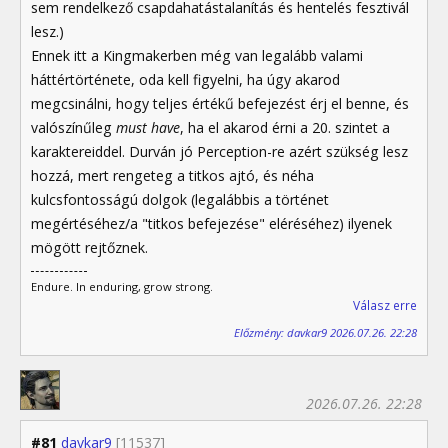
sem rendelkező csapdahatástalanítás és hentelés fesztivál
lesz.)
Ennek itt a Kingmakerben még van legalább valami
háttértörténete, oda kell figyelni, ha úgy akarod
megcsinálni, hogy teljes értékű befejezést érj el benne, és
valószínűleg
must have
, ha el akarod érni a 20. szintet a
karaktereiddel. Durván jó Perception-re azért szükség lesz
hozzá, mert rengeteg a titkos ajtó, és néha
kulcsfontosságú dolgok (legalábbis a történet
megértéséhez/a "titkos befejezése" eléréséhez) ilyenek
mögött rejtőznek.
Endure. In enduring, grow strong.
Válasz erre
Előzmény: davkar9 2026.07.26. 22:28
2026.07.26. 22:28
#81
davkar9
[11537]