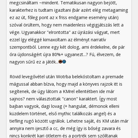
megcsináltam ~mindent. Tematikusan nagyon bejött,
karakterhez is tudtam igazítani (bár azért elég metagaming
ez az út, főleg pont az x friss endgame esemény után)
szóval örültem, hogy nem maidenless végigjátszás lett a
vége. Ugyanakkor "elrontotta" az újrázási vágyat, mert
ezzel így eléggé kimaxoltam az élményt narratív
szempontból. Lenne egy két dolog, ami érdekelne, de pár
óra újdonságért újra 80%+ ugyanezt...? Fú, élvezem, de
nagyon sűrű ez a játék...
Rövid levegővétel után Wotrba belekóstoltam a premade
mágussal abban bízva, hogy majd a könyves rajzok itt is
segítenek, de úgy látom a KMrel ellentétben ide már
sajnos? nem választottak "canon" karaktert. Így most
bajban vagyok, dagi lovag (+ hangulat, démonok elleni
küzdelem történet, első mythic találkozás angel) és a
tiefling rugó között ugrálok. Lehetne saját, és KM után már
annyira nem ijesztő a cc, de még így is bőség zavara és
nincs konkrét kari ötletem és a portrék sem szólítanak