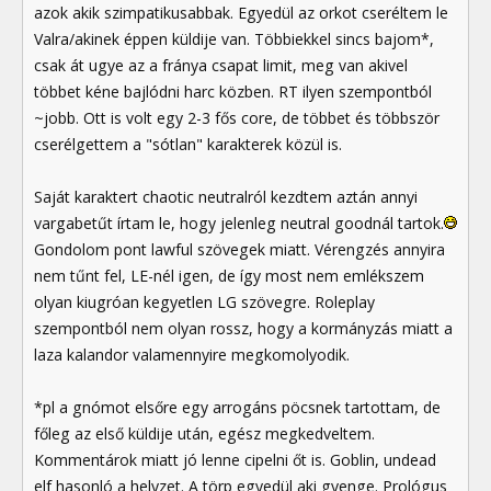
azok akik szimpatikusabbak. Egyedül az orkot cseréltem le
Valra/akinek éppen küldije van. Többiekkel sincs bajom*,
csak át ugye az a fránya csapat limit, meg van akivel
többet kéne bajlódni harc közben. RT ilyen szempontból
~jobb. Ott is volt egy 2-3 fős core, de többet és többször
cserélgettem a "sótlan" karakterek közül is.
Saját karaktert chaotic neutralról kezdtem aztán annyi
vargabetűt írtam le, hogy jelenleg neutral goodnál tartok.
Gondolom pont lawful szövegek miatt. Vérengzés annyira
nem tűnt fel, LE-nél igen, de így most nem emlékszem
olyan kiugróan kegyetlen LG szövegre. Roleplay
szempontból nem olyan rossz, hogy a kormányzás miatt a
laza kalandor valamennyire megkomolyodik.
*pl a gnómot elsőre egy arrogáns pöcsnek tartottam, de
főleg az első küldije után, egész megkedveltem.
Kommentárok miatt jó lenne cipelni őt is. Goblin, undead
elf hasonló a helyzet. A törp egyedül aki gyenge. Prológus