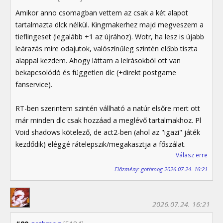
Amikor anno csomagban vettem az csak a két alapot
tartalmazta dlck nélkül. Kingmakerhez majd megveszem a
tieflingeset (legalább +1 az újrához). Wotr, ha lesz is újabb
leárazás mire odajutok, valószínűleg szintén előbb tiszta
alappal kezdem. Ahogy láttam a leírásokból ott van
bekapcsolódó és független dlc (+direkt postgame
fanservice).
RT-ben szerintem szintén vállható a natúr elsőre mert ott
már minden dlc csak hozzáad a meglévő tartalmakhoz. Pl
Void shadows kötelező, de act2-ben (ahol az "igazi" játék
kezdődik) eléggé rátelepszik/megakasztja a főszálat.
Válasz erre
Előzmény: gothmog 2026.07.24. 16:21
2026.07.24. 16:21