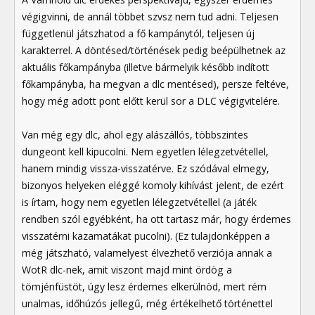
végigvinni, de annál többet szvsz nem tud adni. Teljesen
függetlenül játszhatod a fő kampánytól, teljesen új
karakterrel. A döntésed/történések pedig beépülhetnek az
aktuális főkampányba (illetve bármelyik később indított
főkampányba, ha megvan a dlc mentésed), persze feltéve,
hogy még adott pont előtt kerül sor a DLC végigvitelére.
Van még egy dlc, ahol egy alászállós, többszintes
dungeont kell kipucolni. Nem egyetlen lélegzetvétellel,
hanem mindig vissza-visszatérve. Ez szódával elmegy,
bizonyos helyeken eléggé komoly kihívást jelent, de ezért
is írtam, hogy nem egyetlen lélegzetvétellel (a játék
rendben szól egyébként, ha ott tartasz már, hogy érdemes
visszatérni kazamatákat pucolni). (Ez tulajdonképpen a
még játszható, valamelyest élvezhető verziója annak a
WotR dlc-nek, amit viszont majd mint ördög a
tömjénfüstöt, úgy lesz érdemes elkerülnöd, mert rém
unalmas, időhúzós jellegű, még értékelhető történettel