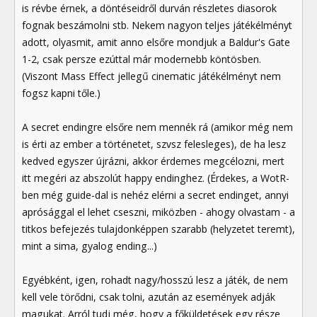
is révbe érnek, a döntéseidről durván részletes diasorok
fognak beszámolni stb. Nekem nagyon teljes játékélményt
adott, olyasmit, amit anno elsőre mondjuk a Baldur's Gate
1-2, csak persze ezúttal már modernebb köntösben.
(Viszont Mass Effect jellegű cinematic játékélményt nem
fogsz kapni tőle.)
A secret endingre elsőre nem mennék rá (amikor még nem
is érti az ember a történetet, szvsz felesleges), de ha lesz
kedved egyszer újrázni, akkor érdemes megcélozni, mert
itt megéri az abszolút happy endinghez. (Érdekes, a WotR-
ben még guide-dal is nehéz elérni a secret endinget, annyi
aprósággal el lehet cseszni, miközben - ahogy olvastam - a
titkos befejezés tulajdonképpen szarabb (helyzetet teremt),
mint a sima, gyalog ending...)
Egyébként, igen, rohadt nagy/hosszú lesz a játék, de nem
kell vele törődni, csak tolni, azután az események adják
magukat. Arról tudj még, hogy a főküldetések egy része