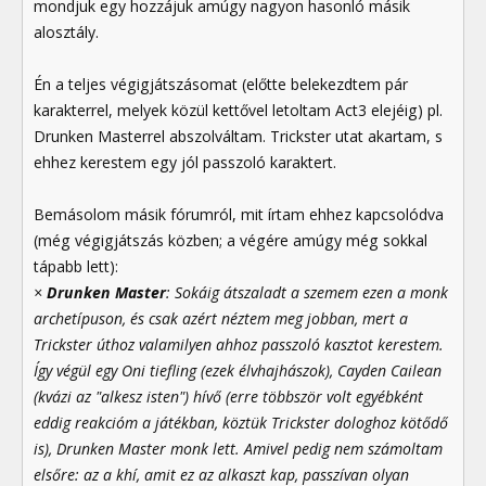
mondjuk egy hozzájuk amúgy nagyon hasonló másik
alosztály.
Én a teljes végigjátszásomat (előtte belekezdtem pár
karakterrel, melyek közül kettővel letoltam Act3 elejéig) pl.
Drunken Masterrel abszolváltam. Trickster utat akartam, s
ehhez kerestem egy jól passzoló karaktert.
Bemásolom másik fórumról, mit írtam ehhez kapcsolódva
(még végigjátszás közben; a végére amúgy még sokkal
tápabb lett):
×
Drunken Master
: Sokáig átszaladt a szemem ezen a monk
archetípuson, és csak azért néztem meg jobban, mert a
Trickster úthoz valamilyen ahhoz passzoló kasztot kerestem.
Így végül egy Oni tiefling (ezek élvhajhászok), Cayden Cailean
(kvázi az "alkesz isten") hívő (erre többször volt egyébként
eddig reakcióm a játékban, köztük Trickster dologhoz kötődő
is), Drunken Master monk lett. Amivel pedig nem számoltam
elsőre: az a khí, amit ez az alkaszt kap, passzívan olyan