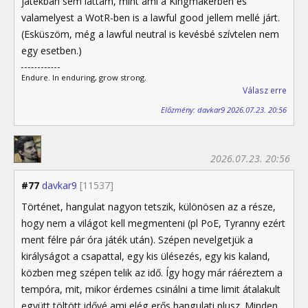
játékban sem láttam, mint ami a Kingmakerben és
valamelyest a WotR-ben is a lawful good jellem mellé járt.
(Esküszöm, még a lawful neutral is kevésbé szívtelen nem
egy esetben.)
Endure. In enduring, grow strong.
Válasz erre
Előzmény: davkar9 2026.07.23. 20:56
2026.07.23. 20:56
#77
davkar9
[11537]
Történet, hangulat nagyon tetszik, különösen az a része,
hogy nem a világot kell megmenteni (pl PoE, Tyranny ezért
ment félre pár óra játék után). Szépen nevelgetjük a
királyságot a csapattal, egy kis ülésezés, egy kis kaland,
közben meg szépen telik az idő. Így hogy már ráéreztem a
tempóra, mit, mikor érdemes csinálni a time limit átalakult
együtt töltött idővé ami elég erős hangulati plusz. Minden