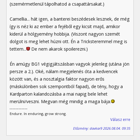
(szemérmetlenül tápolhatod a csapattársakat.)
Camellia... hát igen, a banterei beszédesek lesznek, de még
így is néz ki az ember a fejéből egy kicsit majd, amikor
kiderül a hölgyemény hobbija. (Viszont nagyon szemét
dolgot is meg lehet húzni ott. Én a Tricksteremmel meg is
tettem...
De nem akarok spoilerezni.)
Én amúgy BG1 végigjátszásban vagyok jelenleg (utána jön
persze a 2.). Oké, nálam megjelenés óta a kedvencek
között van, és a nosztalgia faktor nagyon erős
(máskülönben sok szempontból fapad), de tény, hogy a
Kardparton kalandozásba a mai napig bele lehet
merülni/veszni. Megvan még mindig a maga bája.
Endure. In enduring, grow strong.
Válasz erre
Előzmény: davkar9 2026.08.04. 09:35