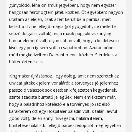
gúnyolódó, léha cinizmus jegyében), hogy nem egyszer
hangosan felröhögtem játék közben. Őt egyébként nagyon
utáltam az elején, csak azért került be a partiba, mert
kellett a divine jellegű mágia (jól gyógyított, de mellette
sebző dolgai is voltak), és a másik pap, aki viszonylag
hamar elérhető volt, olyan sótlan volt, hogy a küldetésein
kívül egy percig sem volt a csapatomban. Azután pöpec
mód megkedveltem Daerant menet közben. S érdekes a
háttértörténete is.
Kingmaker újrázáshoz... egy dolog, amit nem szeretek az
Owlcat játékok jellem vonaláról: a törvényes jó jellemhez
passzoló válaszok sok esetben kifejezetten kegyetlenek,
szinte szadista büntető jellegűek. Nem emlékszem már,
hogy a paladinhoz kötelező-e a törvényes jó (az első
karakterem ott egy Hospitaler paladin volt, s talán lawful
good volt), de én ennyi "kivégezni, halálra ítélem,
büntetése halál stb. jellegű párbeszédopciót még egyetlen