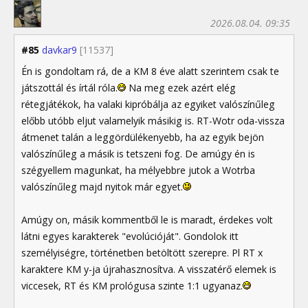
2026.08.04. 09:35
#85
davkar9
[11537]
Én is gondoltam rá, de a KM 8 éve alatt szerintem csak te
játszottál és írtál róla.
Na meg ezek azért elég
rétegjátékok, ha valaki kipróbálja az egyiket valószínűleg
előbb utóbb eljut valamelyik másikig is. RT-Wotr oda-vissza
átmenet talán a leggördülékenyebb, ha az egyik bejön
valószínűleg a másik is tetszeni fog. De amúgy én is
szégyellem magunkat, ha mélyebbre jutok a Wotrba
valószínűleg majd nyitok már egyet.
Amúgy on, másik kommentből le is maradt, érdekes volt
látni egyes karakterek "evolúcióját". Gondolok itt
személyiségre, történetben betöltött szerepre. Pl RT x
karaktere KM y-ja újrahasznosítva. A visszatérő elemek is
viccesek, RT és KM prológusa szinte 1:1 ugyanaz.