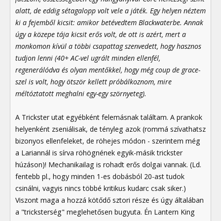
alatt, de eddig sétagalopp volt vele a játék. Egy helyen néztem
ki a fejemből kicsit: amikor betévedtem Blackwaterbe. Annak
úgy a közepe tája kicsit erős volt, de ott is azért, mert a
monkomon kívül a többi csapattag szenvedett, hogy hasznos
tudjon lenni (40+ AC-vel ugrált minden ellenfél,
regenerálódva és olyan mentőkkel, hogy még coup de grace-
szel is volt, hogy ötször kellett próbálkoznom, mire
méltóztatott meghalni egy-egy szörnyeteg).
A Trickster utat egyébként felemásnak találtam. A prankok
helyenként zseniálisak, de tényleg azok (rommá szívathatsz
bizonyos ellenfeleket, de röhejes módon - szerintem még
a Lariannál is sírva röhögnének egyik-másik trickster
húzáson)! Mechanikailag is rohadt erős dolgai vannak. (Ld.
fentebb pl., hogy minden 1-es dobásból 20-ast tudok
csinálni, vagyis nincs többé kritikus kudarc csak siker.)
Viszont maga a hozzá kötődő sztori része és úgy általában
a "tricksterség" meglehetősen bugyuta. Én Lantern King