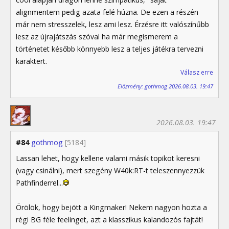
alignmentem pedig azata felé húzna. De ezen a részén
már nem stresszelek, lesz ami lesz. Érzésre itt valószínűbb
lesz az újrajátszás szóval ha már megismerem a
történetet később könnyebb lesz a teljes játékra tervezni
karaktert.
Válasz erre
Előzmény: gothmog 2026.08.03. 19:47
2026.08.03. 19:47
#84
gothmog
[5184]
Lassan lehet, hogy kellene valami másik topikot keresni
(vagy csinálni), mert szegény W40k:RT-t teleszennyezzük
Pathfinderrel...
Örölök, hogy bejött a Kingmaker! Nekem nagyon hozta a
régi BG féle feelinget, azt a klasszikus kalandozós fajtát!