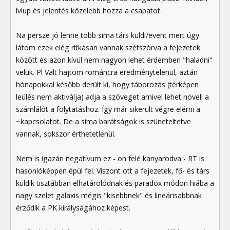
lvlup és jelentés közelebb hozza a csapatot.
Na persze jó lenne több sima társ küldi/event mert úgy
látom ezek elég ritkásan vannak szétszórva a fejezetek
között és azon kívül nem nagyon lehet érdemben "haladni"
velük. Pl Valt hajtom románcra eredménytelenül, aztán
hónapokkal később derült ki, hogy táborozás (térképen
leülés nem aktiválja) adja a szöveget amivel lehet növeli a
számlálót a folytatáshoz. Így már sikerült végre elérni a
~kapcsolatot. De a sima barátságok is szüneteltetve
vannak, sokszor érthetetlenül.
Nem is igazán negatívum ez - on felé kanyarodva - RT is
hasonlóképpen épül fel. Viszont ott a fejezetek, fő- és társ
küldik tisztábban elhatárolódnak és paradox módon hiába a
nagy szelet galaxis mégis "kisebbnek" és lineárisabbnak
érződik a PK királyságához képest.