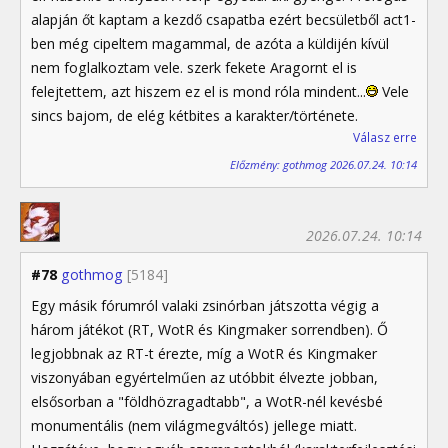
alapján őt kaptam a kezdő csapatba ezért becsületből act1-
ben még cipeltem magammal, de azóta a küldijén kívül
nem foglalkoztam vele. szerk fekete Aragornt el is
felejtettem, azt hiszem ez el is mond róla mindent...
Vele
sincs bajom, de elég kétbites a karakter/története.
Válasz erre
Előzmény: gothmog 2026.07.24. 10:14
2026.07.24. 10:14
#78
gothmog
[5184]
Egy másik fórumról valaki zsinórban játszotta végig a
három játékot (RT, WotR és Kingmaker sorrendben). Ő
legjobbnak az RT-t érezte, míg a WotR és Kingmaker
viszonyában egyértelműen az utóbbit élvezte jobban,
elsősorban a "földhözragadtabb", a WotR-nél kevésbé
monumentális (nem világmegváltós) jellege miatt.