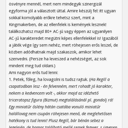
ösvényre mennél, mert nem mindegyik szinergizál
egyforma jól a választott úttal. Amire készülj fel: itt ugyan
sokkal komolyabb erőkre tehetsz szert, mint a
Kingmakerben, de az ellenfelek is kemények lesznek!
találkozhatsz majd 80+ AC-jú vagy éppen az ugyanilyen
AC-jű karakteredet megütni képes ellenfelekkel is! Igazából
a játék vége így sem nehéz, mert röhejesen erős leszel, de
közben adódhatnak majd szakaszok, amikor lehet
szenvedni. (Persze ha leveszed a nehézséget, az sok
mindent meg tud oldani.)
Ami nagyon erős tud lenni:
1. Petek, főleg, ha lovagolni is tudsz rajtuk. (
Ha Regill a
csapatodban lesz - én felvenném, mert rohadt jó karakter,
nekem a kedvencem volt -, akkor majd az idézhető
triceratopsz figura (Bizmut) megtalálásánál pl. gondolj rá!
Egy miniatűr őslény hátán csatába vonuló miniatűr
halállovag nem csupán röhejesen menő, de meglehetősen
hatékony is tud lenni! Plusz Regill, bár bénán sebez a
legelején, de hamar található mellé remek fegyver, s ügyesen