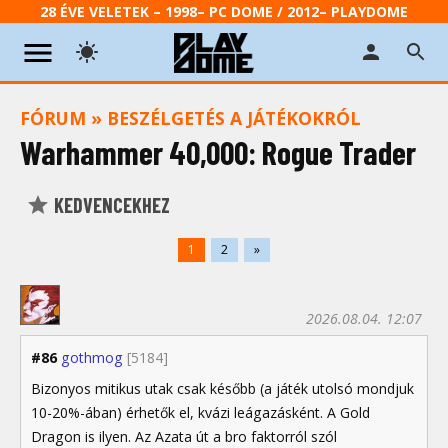
28 ÉVE VELETEK – 1998– PC DOME / 2012– PLAYDOME
FÓRUM
»
BESZÉLGETÉS A JÁTÉKOKRÓL
Warhammer 40,000: Rogue Trader
KEDVENCEKHEZ
1
2
»
2026.08.04. 12:07
#86
gothmog
[5184]
Bizonyos mitikus utak csak később (a játék utolsó mondjuk
10-20%-ában) érhetők el, kvázi leágazásként. A Gold
Dragon is ilyen. Az Azata út a bro faktorról szól