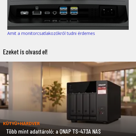
Amit a monitorcsatlakozókról tudni érdemes
Ezeket is olvasd el!
KÜTYÜ+HARDVER
Több mint adattároló: a QNAP TS-473A NAS