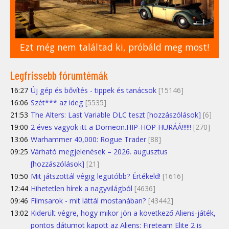
Ezt még nem találtad ki, próbáld meg most!
Legfrissebb fórumtémák
16:27
Új gép és bővítés - tippek és tanácsok
[15146]
16:06
Szét*** az ideg
[5535]
21:53
The Alters: Last Variable DLC teszt [hozzászólások]
[6]
19:00
2 éves vagyok itt a Domeon.HIP-HOP HURÁÁ!!!!!!
[270]
13:06
Warhammer 40,000: Rogue Trader
[88]
09:25
Várható megjelenések – 2026. augusztus
[hozzászólások]
[21]
10:50
Mit játszottál végig legutóbb? Értékeld!
[1616]
12:44
Hihetetlen hírek a nagyvilágból
[4636]
09:46
Filmsarok - mit láttál mostanában?
[43442]
13:02
Kiderült végre, hogy mikor jön a következő Aliens-játék,
pontos dátumot kapott az Aliens: Fireteam Elite 2 is