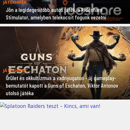
JÁTÉKHÍREK
Jön a legidegesítőbb autós játék, a Rideshare
Stimulator, amelyben telekocsit fogunk vezetni
JÁTÉKHÍREK
Őrület és okkultizmus a vadnyugaton – új gameplay-
bemutatót kapott a Guns of Eschaton, Viktor Antonov
utolsó játéka