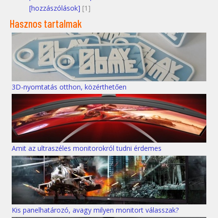
[hozzászólások]
[1]
Hasznos tartalmak
3D-nyomtatás otthon, közérthetően
Amit az ultraszéles monitorokról tudni érdemes
Kis panelhatározó, avagy milyen monitort válasszak?