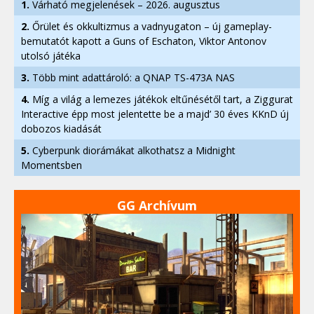
1.
Várható megjelenések – 2026. augusztus
2.
Őrület és okkultizmus a vadnyugaton – új gameplay-
bemutatót kapott a Guns of Eschaton, Viktor Antonov
utolsó játéka
3.
Több mint adattároló: a QNAP TS-473A NAS
4.
Míg a világ a lemezes játékok eltűnésétől tart, a Ziggurat
Interactive épp most jelentette be a majd’ 30 éves KKnD új
dobozos kiadását
5.
Cyberpunk diorámákat alkothatsz a Midnight
Momentsben
GG Archívum