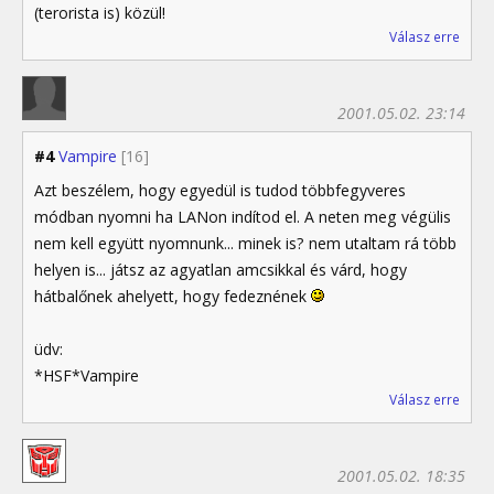
(terorista is) közül!
Válasz erre
2001.05.02. 23:14
#4
Vampire
[16]
Azt beszélem, hogy egyedül is tudod többfegyveres
módban nyomni ha LANon indítod el. A neten meg végülis
nem kell együtt nyomnunk... minek is? nem utaltam rá több
helyen is... játsz az agyatlan amcsikkal és várd, hogy
hátbalőnek ahelyett, hogy fedeznének
üdv:
*HSF*Vampire
Válasz erre
2001.05.02. 18:35