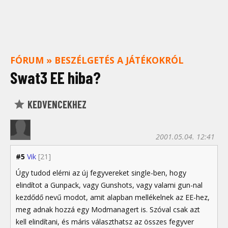
FÓRUM
»
BESZÉLGETÉS A JÁTÉKOKRÓL
Swat3 EE hiba?
KEDVENCEKHEZ
2001.05.04. 12:41
#5
Vik
[21]
Úgy tudod elérni az új fegyvereket single-ben, hogy
elindítot a Gunpack, vagy Gunshots, vagy valami gun-nal
kezdődő nevű modot, amit alapban mellékelnek az EE-hez,
meg adnak hozzá egy Modmanagert is. Szóval csak azt
kell elindítani, és máris választhatsz az összes fegyver