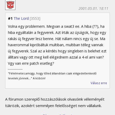
2001.05.01. 18:11
#1
The Lord
[3553]
Volna egy problemem. Megvan a swat3 ee. A hiba (??), ha
hiba egyáltalán a fegyverek. Azt írták az újságok, hogy egy
rakás új fegyver lesz benne. Hát nálam nincs egy új se. Ma
haverommal kipróbáltuk multiban, multiban télleg vannak
új fegyverek. Szal az a kérdés hogy singleben is belehet ezt
állítani vagy ott meg kell elégednem azzal a 4-el ami van?
Vgy van erre patch esetleg?
"Félelmetes amúgy, hogy tőled állandóan csak elégedetlenkedő
levelek jönnek..." A köbön!
Válasz erre
A fórumon szereplő hozzászólások olvasóink véleményét
tükrözik, azokért semmilyen felelősséget nem vállalunk.