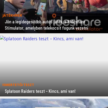
JÁTÉKHÍREK
Jön a legidegesítőbb autós játék, a Rideshare
Stimulator, amelyben telekocsit fogunk vezetni
ISMERTETŐ/TESZT
Splatoon Raiders teszt – Kincs, ami van!