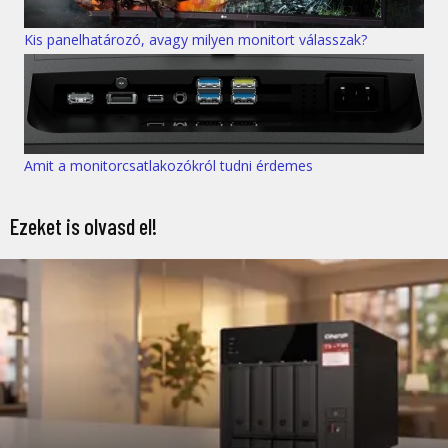
Kis panelhatározó, avagy milyen monitort válasszak?
Amit a monitorcsatlakozókról tudni érdemes
Ezeket is olvasd el!