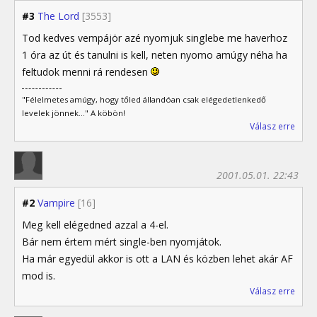
#3
The Lord
[3553]
Tod kedves vempájör azé nyomjuk singlebe me haverhoz
1 óra az út és tanulni is kell, neten nyomo amúgy néha ha
feltudok menni rá rendesen
"Félelmetes amúgy, hogy tőled állandóan csak elégedetlenkedő
levelek jönnek..." A köbön!
Válasz erre
2001.05.01. 22:43
#2
Vampire
[16]
Meg kell elégedned azzal a 4-el.
Bár nem értem mért single-ben nyomjátok.
Ha már egyedül akkor is ott a LAN és közben lehet akár AF
mod is.
Válasz erre