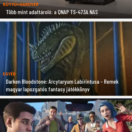
KÜTYÜ+HARDVER
Több mint adattároló: a QNAP TS-473A NAS
EGYÉB
Darken Bloodstone: Arcytaryum Labirintusa – Remek
magyar lapozgatós fantasy játékkönyv