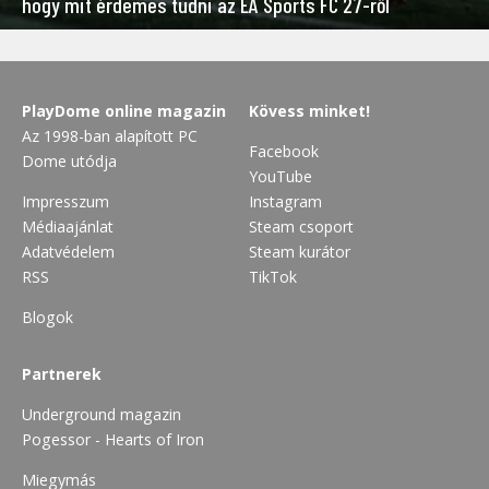
hogy mit érdemes tudni az EA Sports FC 27-ről
PlayDome online magazin
Kövess minket!
Az 1998-ban alapított PC
Facebook
Dome utódja
YouTube
Impresszum
Instagram
Médiaajánlat
Steam csoport
Adatvédelem
Steam kurátor
RSS
TikTok
Blogok
Partnerek
Underground magazin
Pogessor - Hearts of Iron
Miegymás