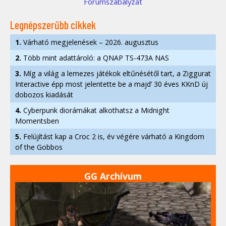
Fórumszabályzat
Legnépszerűbb cikkek
1.
Várható megjelenések – 2026. augusztus
2.
Több mint adattároló: a QNAP TS-473A NAS
3.
Míg a világ a lemezes játékok eltűnésétől tart, a Ziggurat
Interactive épp most jelentette be a majd’ 30 éves KKnD új
dobozos kiadását
4.
Cyberpunk diorámákat alkothatsz a Midnight
Momentsben
5.
Felújítást kap a Croc 2 is, év végére várható a Kingdom
of the Gobbos
GG Archívum