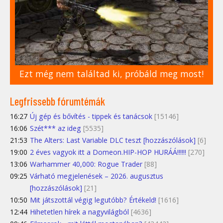
Ezt még nem találtad ki, próbáld meg most!
Legfrissebb fórumtémák
16:27
Új gép és bővítés - tippek és tanácsok
[15146]
16:06
Szét*** az ideg
[5535]
21:53
The Alters: Last Variable DLC teszt [hozzászólások]
[6]
19:00
2 éves vagyok itt a Domeon.HIP-HOP HURÁÁ!!!!!!
[270]
13:06
Warhammer 40,000: Rogue Trader
[88]
09:25
Várható megjelenések – 2026. augusztus
[hozzászólások]
[21]
10:50
Mit játszottál végig legutóbb? Értékeld!
[1616]
12:44
Hihetetlen hírek a nagyvilágból
[4636]