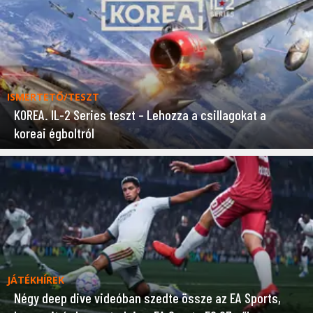
ISMERTETŐ/TESZT
KOREA. IL-2 Series teszt – Lehozza a csillagokat a
koreai égboltról
JÁTÉKHÍREK
Négy deep dive videóban szedte össze az EA Sports,