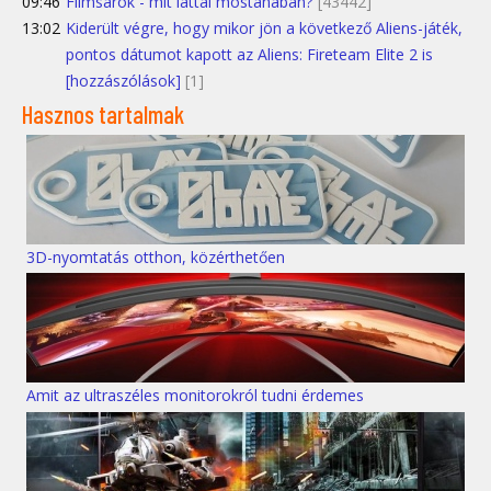
09:46
Filmsarok - mit láttál mostanában?
[43442]
13:02
Kiderült végre, hogy mikor jön a következő Aliens-játék,
pontos dátumot kapott az Aliens: Fireteam Elite 2 is
[hozzászólások]
[1]
Hasznos tartalmak
3D-nyomtatás otthon, közérthetően
Amit az ultraszéles monitorokról tudni érdemes