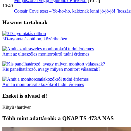
Mit játszottál végig legutóbb? Értékeld!
[1615]
10:49
Corsair Cove teszt – Yo-ho-ho, kalóznak lenni jó-jó-jó! [hozzá
Hasznos tartalmak
3D-nyomtatás otthon, közérthetően
Amit az ultraszéles monitorokról tudni érdemes
Kis panelhatározó, avagy milyen monitort válasszak?
Amit a monitorcsatlakozókról tudni érdemes
Ezeket is olvasd el!
Kütyü+hardver
Több mint adattároló: a QNAP TS-473A NAS