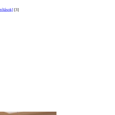
szólások]
[3]