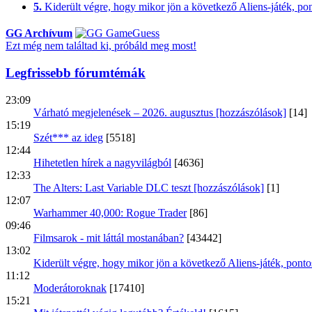
5.
Kiderült végre, hogy mikor jön a következő Aliens-játék, pont
GG Archívum
Ezt még nem találtad ki, próbáld meg most!
Legfrissebb fórumtémák
23:09
Várható megjelenések – 2026. augusztus [hozzászólások]
[14]
15:19
Szét*** az ideg
[5518]
12:44
Hihetetlen hírek a nagyvilágból
[4636]
12:33
The Alters: Last Variable DLC teszt [hozzászólások]
[1]
12:07
Warhammer 40,000: Rogue Trader
[86]
09:46
Filmsarok - mit láttál mostanában?
[43442]
13:02
Kiderült végre, hogy mikor jön a következő Aliens-játék, pontos
11:12
Moderátoroknak
[17410]
15:21