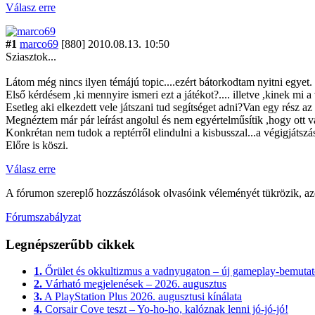
Válasz erre
#1
marco69
[880]
2010.08.13. 10:50
Sziasztok...
Látom még nincs ilyen témájú topic....ezért bátorkodtam nyitni egyet.
Első kérdésem ,ki mennyire ismeri ezt a játékot?.... illetve ,kinek mi 
Esetleg aki elkezdett vele játszani tud segítséget adni?Van egy rész a
Megnéztem már pár leírást angolul és nem egyértelműsítik ,hogy ott val
Konkrétan nem tudok a reptérről elindulni a kisbusszal...a végigjáts
Előre is köszi.
Válasz erre
A fórumon szereplő hozzászólások olvasóink véleményét tükrözik, az
Fórumszabályzat
Legnépszerűbb cikkek
1.
Őrület és okkultizmus a vadnyugaton – új gameplay-bemutató
2.
Várható megjelenések – 2026. augusztus
3.
A PlayStation Plus 2026. augusztusi kínálata
4.
Corsair Cove teszt – Yo-ho-ho, kalóznak lenni jó-jó-jó!