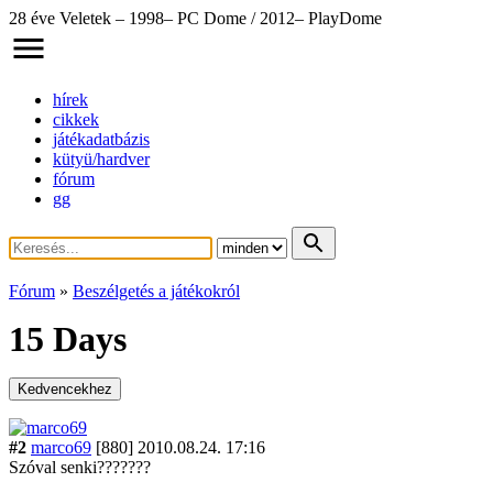
28 éve Veletek – 1998– PC Dome / 2012– PlayDome
hírek
cikkek
játékadatbázis
kütyü/hardver
fórum
gg
Fórum
»
Beszélgetés a játékokról
15 Days
Kedvencekhez
#2
marco69
[880]
2010.08.24. 17:16
Szóval senki???????