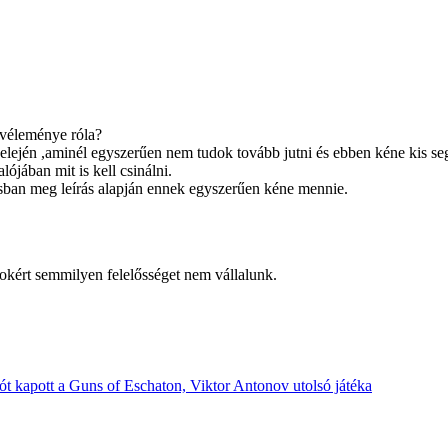
a véleménye róla?
z elején ,aminél egyszerűen nem tudok tovább jutni és ebben kéne kis seg
ójában mit is kell csinálni.
zásban meg leírás alapján ennek egyszerűen kéne mennie.
okért semmilyen felelősséget nem vállalunk.
t kapott a Guns of Eschaton, Viktor Antonov utolsó játéka