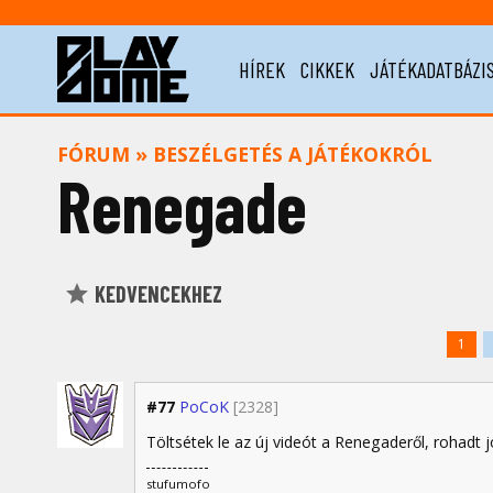
HÍREK
CIKKEK
JÁTÉKADATBÁZI
FÓRUM
»
BESZÉLGETÉS A JÁTÉKOKRÓL
Renegade
KEDVENCEKHEZ
1
#77
PoCoK
[2328]
Töltsétek le az új videót a Renegaderől, rohadt 
stufumofo