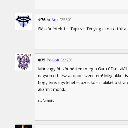
#76
AriAmi
[2580]
Először értek 1et Tapírral. Tényleg elrontották
#75
PoCoK
[2328]
Már vagy ötször néztem meg a Guru CD-n találh
nagyon ott lesz a topon szerintem! Még akkor is 
hogy én is egy lehetek azok közül, akiket a stra
akármit mond...
stufumofo