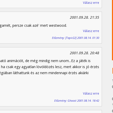
Válasz erre
2001.09.28. 21:35
 a gamét, persze csak azé' mert westwood.
Válasz erre
Előzmény: [Tapir22] 2001.08.14. 01:30
2001.09.28. 20:48
ató animációt, de még mindig nem unom...Ez a játék is
ha csak egy agyatlan lövöldözés lesz, mert akkor is jó érzés
tégiában láthattunk és az nem mindennapi érzés akiárki
Válasz erre
Előzmény: Ghoost 2001.08.14. 18:42