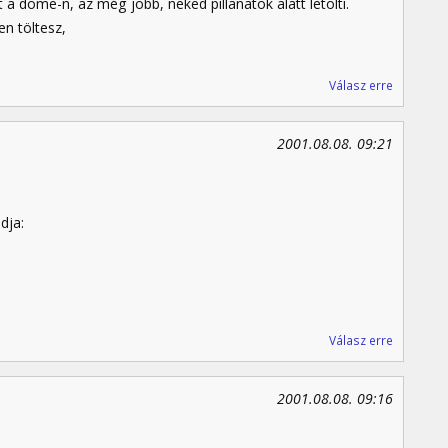
 a dome-n, az még jobb, neked pillanatok alatt letölti.
n töltesz,
Válasz erre
2001.08.08. 09:21
dja:
Válasz erre
2001.08.08. 09:16