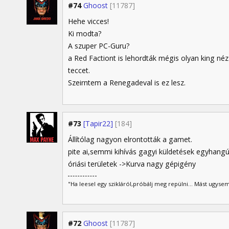
#74
Ghoost
[11787]
Hehe vicces!
Ki modta?
A szuper PC-Guru?
a Red Factiont is lehordták mégis olyan king n
teccet.
Szeirntem a Renegadeval is ez lesz.
#73
[Tapir22]
[184]
Állítólag nagyon elrontották a gamet.
pite ai,semmi kihívás gagyi küldetések egyhangú
óriási területek ->Kurva nagy gépigény
"Ha leesel egy szikláról,próbálj meg repülni... Mást ugysem
#72
Ghoost
[11787]