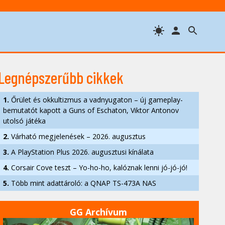
Legnépszerűbb cikkek
1.
Őrület és okkultizmus a vadnyugaton – új gameplay-
bemutatót kapott a Guns of Eschaton, Viktor Antonov
utolsó játéka
2.
Várható megjelenések – 2026. augusztus
3.
A PlayStation Plus 2026. augusztusi kínálata
4.
Corsair Cove teszt – Yo-ho-ho, kalóznak lenni jó-jó-jó!
5.
Több mint adattároló: a QNAP TS-473A NAS
GG Archívum