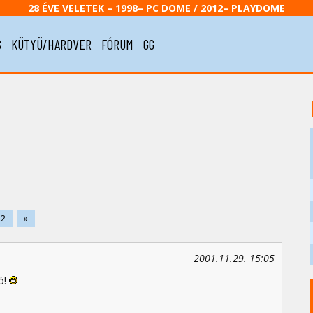
28 ÉVE VELETEK – 1998– PC DOME / 2012– PLAYDOME
S
KÜTYÜ/HARDVER
FÓRUM
GG
2
»
2001.11.29. 15:05
jó!