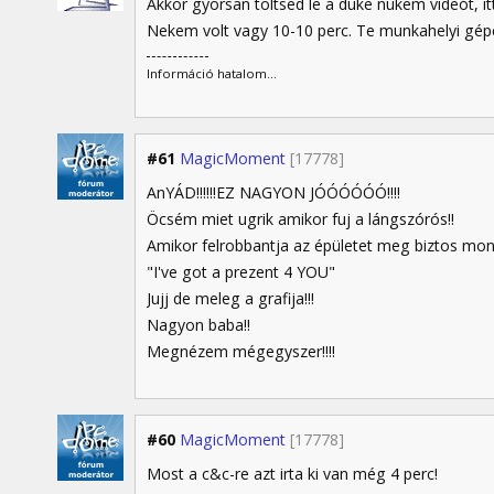
Akkor gyorsan töltsed le a duke nukem videót, itt
Nekem volt vagy 10-10 perc. Te munkahelyi gépe
Információ hatalom...
#61
MagicMoment
[17778]
AnYÁD!!!!!!EZ NAGYON JÓÓÓÓÓÓ!!!!
Öcsém miet ugrik amikor fuj a lángszórós!!
Amikor felrobbantja az épületet meg biztos mon
"I've got a prezent 4 YOU"
Jujj de meleg a grafija!!!
Nagyon baba!!
Megnézem mégegyszer!!!!
#60
MagicMoment
[17778]
Most a c&c-re azt irta ki van még 4 perc!