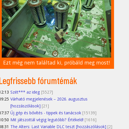
Ezt még nem találtad ki, próbáld meg most!
Legfrissebb fórumtémák
12:13
Szét*** az ideg
[5527]
09:25
Várható megjelenések – 2026. augusztus
[hozzászólások]
[21]
07:37
Új gép és bővítés - tippek és tanácsok
[15139]
10:50
Mit játszottál végig legutóbb? Értékeld!
[1616]
08:31
The Alters: Last Variable DLC teszt [hozzászólások]
[2]