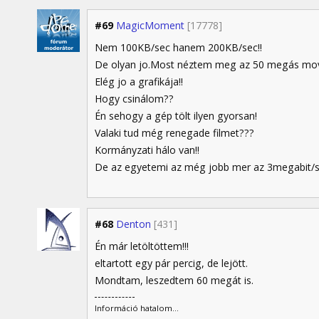
#69
MagicMoment
[17778]
Nem 100KB/sec hanem 200KB/sec!!
De olyan jo.Most néztem meg az 50 megás movit 
Elég jo a grafikája!!
Hogy csinálom??
Én sehogy a gép tölt ilyen gyorsan!
Valaki tud még renegade filmet???
Kormányzati hálo van!!
De az egyetemi az még jobb mer az 3megabit/s
#68
Denton
[431]
Én már letöltöttem!!!
eltartott egy pár percig, de lejött.
Mondtam, leszedtem 60 megát is.
Információ hatalom...