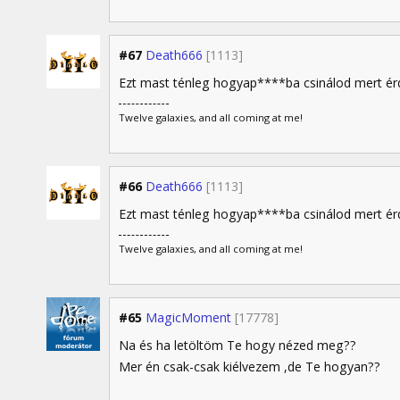
#67
Death666
[1113]
Ezt mast ténleg hogyap****ba csinálod mert érde
Twelve galaxies, and all coming at me!
#66
Death666
[1113]
Ezt mast ténleg hogyap****ba csinálod mert érde
Twelve galaxies, and all coming at me!
#65
MagicMoment
[17778]
Na és ha letöltöm Te hogy nézed meg??
Mer én csak-csak kiélvezem ,de Te hogyan??