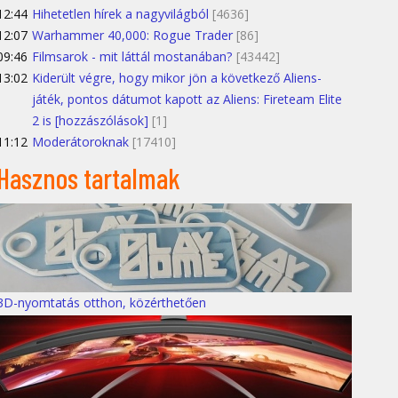
12:44
Hihetetlen hírek a nagyvilágból
[4636]
12:07
Warhammer 40,000: Rogue Trader
[86]
09:46
Filmsarok - mit láttál mostanában?
[43442]
13:02
Kiderült végre, hogy mikor jön a következő Aliens-
játék, pontos dátumot kapott az Aliens: Fireteam Elite
2 is [hozzászólások]
[1]
11:12
Moderátoroknak
[17410]
Hasznos tartalmak
3D-nyomtatás otthon, közérthetően