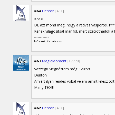
#64
Denton
[431]
Köszi.
DE azt mond meg, hogy a redvás vasporos, f***
Kérlek világosítsál már föl, mert szétrothadok a 
Információ hatalom...
#63
MagicMoment
[17778]
Vazzeg!!!Megnéztem még 3-szor!!
Denton:
Amiért ilyen rendes voltál velem amint lelesz töltve
Many THX!!!
#62
Denton
[431]