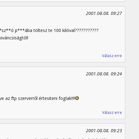
2001.08.08. 09:27
sz**ó p***ába töltesz te 100 kilóval???????????
kiváncsiságtól!
Válasz erre
2001.08.08. 09:24
 az ftp szerverről értesiteni foglak!!!!
Válasz erre
2001.08.08. 09:23