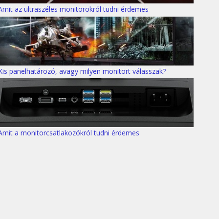
Amit az ultraszéles monitorokról tudni érdemes
Kis panelhatározó, avagy milyen monitort válasszak?
Amit a monitorcsatlakozókról tudni érdemes