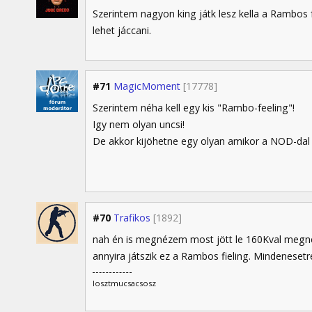
Szerintem nagyon king játk lesz kella a Rambo
lehet jáccani.
#71
MagicMoment
[17778]
Szerintem néha kell egy kis "Rambo-feeling"!
Igy nem olyan uncsi!
De akkor kijöhetne egy olyan amikor a NOD-dal 
#70
Trafikos
[1892]
nah én is megnézem most jött le 160Kval megn
annyira játszik ez a Rambos fieling. Mindeneset
losztmucsacsosz