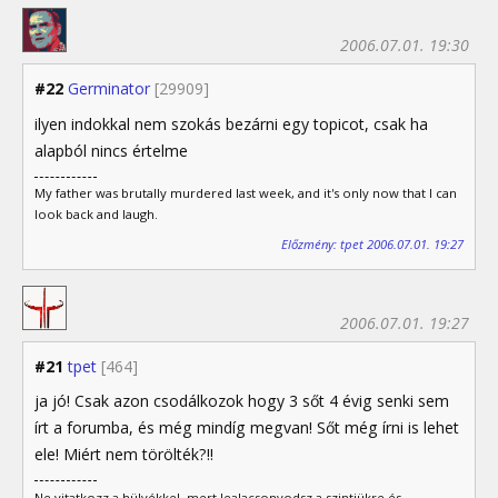
2006.07.01. 19:30
#22
Germinator
[29909]
ilyen indokkal nem szokás bezárni egy topicot, csak ha
alapból nincs értelme
My father was brutally murdered last week, and it's only now that I can
look back and laugh.
Előzmény: tpet 2006.07.01. 19:27
2006.07.01. 19:27
#21
tpet
[464]
ja jó! Csak azon csodálkozok hogy 3 sőt 4 évig senki sem
írt a forumba, és még mindíg megvan! Sőt még írni is lehet
ele! Miért nem törölték?!!
Ne vitatkozz a hülyékkel, mert lealacsonyodsz a szintjükre és