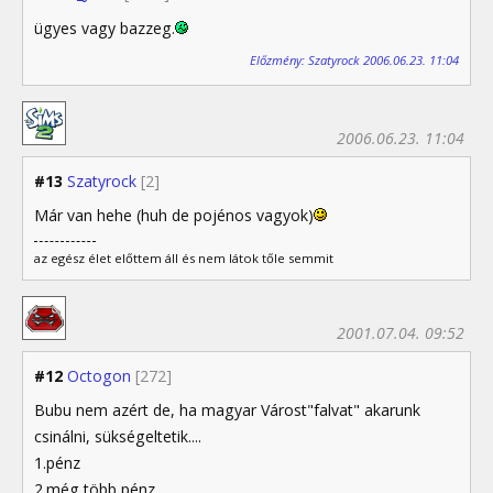
ügyes vagy bazzeg.
Előzmény: Szatyrock 2006.06.23. 11:04
2006.06.23. 11:04
#13
Szatyrock
[2]
Már van hehe (huh de pojénos vagyok)
az egész élet előttem áll és nem látok tőle semmit
2001.07.04. 09:52
#12
Octogon
[272]
Bubu nem azért de, ha magyar Várost"falvat" akarunk
csinálni, sükségeltetik....
1.pénz
2.még több pénz