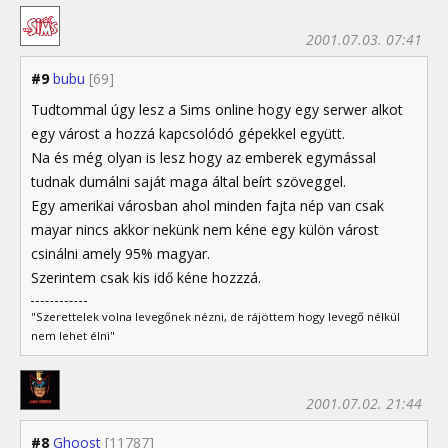
2001.07.03. 07:41
#9
bubu
[69]
Tudtommal úgy lesz a Sims online hogy egy serwer alkot
egy várost a hozzá kapcsolódó gépekkel együtt.
Na és még olyan is lesz hogy az emberek egymással
tudnak dumálni saját maga által beírt szöveggel.
Egy amerikai városban ahol minden fajta nép van csak
mayar nincs akkor nekünk nem kéne egy külön várost
csinálni amely 95% magyar.
Szerintem csak kis idő kéne hozzzá.
"Szerettelek volna levegőnek nézni, de rájöttem hogy levegő nélkül
nem lehet élni"
2001.07.02. 21:44
#8
Ghoost
[11787]