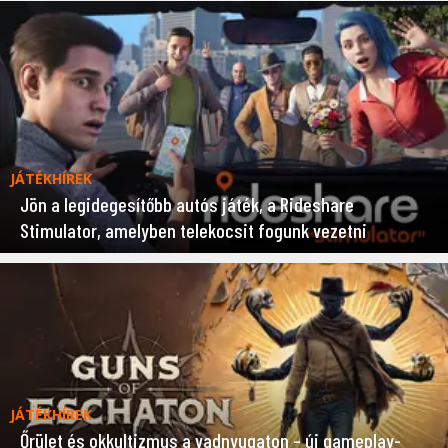
JÁTÉKHÍREK
Jön a legidegesítőbb autós játék, a Rideshare
Stimulator, amelyben telekocsit fogunk vezetni
JÁTÉKHÍREK
Őrület és okkultizmus a vadnyugaton – új gameplay-