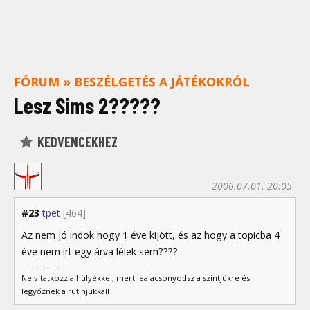
FÓRUM
»
BESZÉLGETÉS A JÁTÉKOKRÓL
Lesz Sims 2?????
KEDVENCEKHEZ
2006.07.01. 20:05
#23
tpet
[464]
Az nem jó indok hogy 1 éve kijött, és az hogy a topicba 4
éve nem írt egy árva lélek sem????
Ne vitatkozz a hülyékkel, mert lealacsonyodsz a szintjükre és
legyőznek a rutinjukkal!