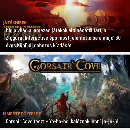
JÁTÉKHÍREK
Míg a világ a lemezes játékok eltűnésétől tart, a
Ziggurat Interactive épp most jelentette be a majd’ 30
éves KKnD új dobozos kiadását
ISMERTETŐ/TESZT
Corsair Cove teszt – Yo-ho-ho, kalóznak lenni jó-jó-jó!