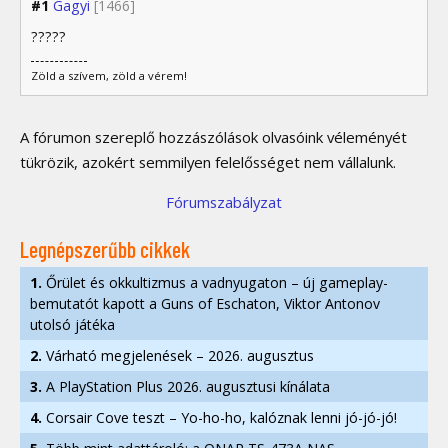
#1
Gagyi
[1466]
?????
Zöld a szívem, zöld a vérem!
A fórumon szereplő hozzászólások olvasóink véleményét
tükrözik, azokért semmilyen felelősséget nem vállalunk.
Fórumszabályzat
Legnépszerűbb cikkek
1.
Őrület és okkultizmus a vadnyugaton – új gameplay-
bemutatót kapott a Guns of Eschaton, Viktor Antonov
utolsó játéka
2.
Várható megjelenések – 2026. augusztus
3.
A PlayStation Plus 2026. augusztusi kínálata
4.
Corsair Cove teszt – Yo-ho-ho, kalóznak lenni jó-jó-jó!