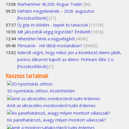
13:06
Warhammer 40,000: Rogue Trader
[88]
09:25
Várható megjelenések – 2026. augusztus
[hozzászólások]
[21]
07:37
Új gép és bővítés - tippek és tanácsok
[15139]
10:50
Mit játszottál végig legutóbb? Értékeld!
[1616]
12:44
Hihetetlen hírek a nagyvilágból
[4636]
09:46
Filmsarok - mit láttál mostanában?
[43442]
13:02
Kiderült végre, hogy mikor jön a következő Aliens-játék,
pontos dátumot kapott az Aliens: Fireteam Elite 2 is
[hozzászólások]
[1]
Hasznos tartalmak
3D-nyomtatás otthon, közérthetően
Amit az ultraszéles monitorokról tudni érdemes
Kis panelhatározó, avagy milyen monitort válasszak?