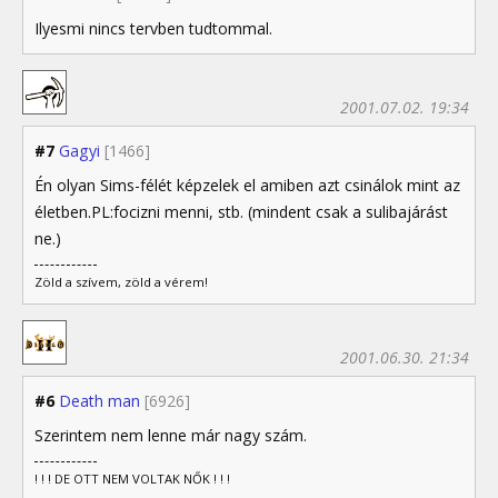
Ilyesmi nincs tervben tudtommal.
2001.07.02. 19:34
#7
Gagyi
[1466]
Én olyan Sims-félét képzelek el amiben azt csinálok mint az
életben.PL:focizni menni, stb. (mindent csak a sulibajárást
ne.)
Zöld a szívem, zöld a vérem!
2001.06.30. 21:34
#6
Death man
[6926]
Szerintem nem lenne már nagy szám.
! ! ! DE OTT NEM VOLTAK NŐK ! ! !