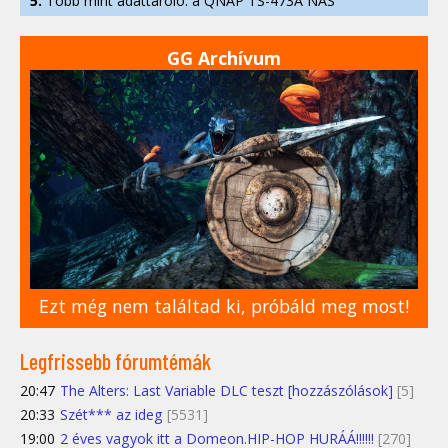
5.
Több mint adattároló: a QNAP TS-473A NAS
GG Archívum
Ezt még nem találtad ki, próbáld meg most!
Legfrissebb fórumtémák
20:47
The Alters: Last Variable DLC teszt [hozzászólások]
[5]
20:33
Szét*** az ideg
[5531]
19:00
2 éves vagyok itt a Domeon.HIP-HOP HURÁÁ!!!!!!
[270]