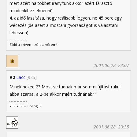
mert azért ha többet irányítunk akkor azért fárasztó
mindenkihez elmenni)
4. az idő lassítása, hogy reálisabb legyen, ne 45 perc egy
wécézés.(de azért a mostani gyorsaságot is választani
lehessen)
Zöld a szívem, zöld a vérem!
2001.06.28. 23:07
#2
Lacc
[925]
Minek neked 2? Most se tudnak már semmi újítást rakni
abba szarba, a 2-be akkor miért tudnának??
YEP YEP! - Kipling :P
2001.06.28. 20:35