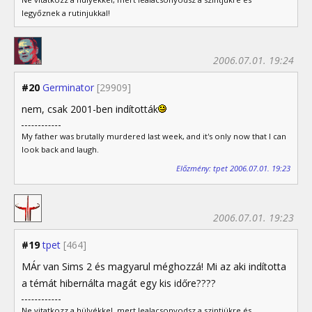
legyőznek a rutinjukkal!
2006.07.01. 19:24
#20
Germinator
[29909]
nem, csak 2001-ben indították
My father was brutally murdered last week, and it's only now that I can
look back and laugh.
Előzmény: tpet 2006.07.01. 19:23
2006.07.01. 19:23
#19
tpet
[464]
MÁr van Sims 2 és magyarul méghozzá! Mi az aki indította
a témát hibernálta magát egy kis időre????
Ne vitatkozz a hülyékkel, mert lealacsonyodsz a szintjükre és