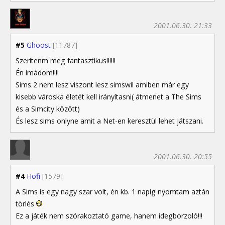
2001.06.30. 21:33
#5
Ghoost
[11787]
Szeritenm meg fantasztikus!!!!!!
Én imádom!!!!
Sims 2 nem lesz viszont lesz simswil amiben már egy
kisebb városka életét kell irányítasni( átmenet a The Sims
és a Simcity között)
És lesz sims onlyne amit a Net-en keresztül lehet játszani.
2001.06.30. 20:55
#4
Hofi
[1579]
A Sims is egy nagy szar volt, én kb. 1 napig nyomtam aztán
törlés
Ez a játék nem szórakoztató game, hanem idegborzoló!!!