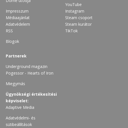
Dome utódja
YouTube
Impresszum
Instagram
Médiaajánlat
Steam csoport
Adatvédelem
Steam kurátor
RSS
TikTok
Blogok
Partnerek
Underground magazin
Pogessor - Hearts of Iron
Miegymás
Ügynökségi értékesítési
képviselet:
Adaptive Media
Adatvédelmi- és
sütibeállítások