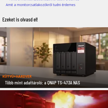
Amit a monitorcsatlakozókról tudni érdemes
Ezeket is olvasd el!
KÜTYÜ+HARDVER
Több mint adattároló: a QNAP TS-473A NAS