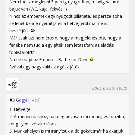
Nem tudsz meglenni 5 percig nyugodtan, mindíg valami
bajuk van (WC, kaja, fekvés...)
Nincs az embernek egy nyugodt pillanata, és persze soha
se lehet benne nyerni! Ja és a hétvégéről már ne is
beszéljünk
Már csak azt nem értem, hogy a megjelenés óta, hogy a
fenébe nem tudja egy játék sem letaszítani az eladási
toplistáról?!?
Na de majd az Emperor: Battle for Dune
Szóval egy nagy kaki az egész játék.
2001.06.30. 19:30
#3
Gagyi
[1466]
1. Hétvége
2. Átmenni máshoz, na meg bevásárolni menni, és moziba,
meg ilyen szórakozások.
3. Munkahelyen is mi irányítsuk a dolgokat.(már ha akarjuk,