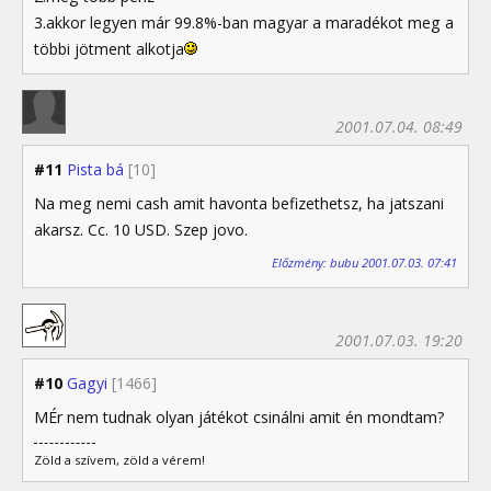
3.akkor legyen már 99.8%-ban magyar a maradékot meg a
többi jötment alkotja
2001.07.04. 08:49
#11
Pista bá
[10]
Na meg nemi cash amit havonta befizethetsz, ha jatszani
akarsz. Cc. 10 USD. Szep jovo.
Előzmény: bubu 2001.07.03. 07:41
2001.07.03. 19:20
#10
Gagyi
[1466]
MÉr nem tudnak olyan játékot csinálni amit én mondtam?
Zöld a szívem, zöld a vérem!