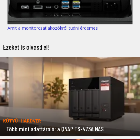
Amit a monitorcsatlakozókról tudni érdemes
Ezeket is olvasd el!
KÜTYÜ+HARDVER
Több mint adattároló: a QNAP TS-473A NAS