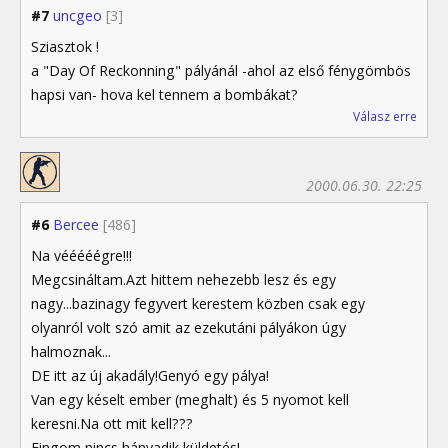
#7
uncgeo
[3]
Sziasztok !
a "Day Of Reckonning" pályánál -ahol az első fénygömbös
hapsi van- hova kel tennem a bombákat?
Válasz erre
2000.06.30. 22:25
#6
Bercee
[486]
Na vééééégre!!!
Megcsináltam.Azt hittem nehezebb lesz és egy
nagy...bazinagy fegyvert kerestem közben csak egy
olyanról volt szó amit az ezekutáni pályákon úgy
halmoznak...
DE itt az új akadály!Genyó egy pálya!
Van egy késelt ember (meghalt) és 5 nyomot kell
keresni.Na ott mit kell???
Fingom nincs hányadik küldetés!