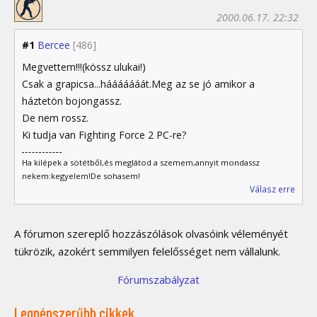
2000.06.17. 22:32
#1
Bercee
[486]
Megvettem!!!(kössz ulukai!)
Csak a grapicsa...hááááááát.Meg az se jó amikor a
háztetön bojongassz.
De nem rossz.
Ki tudja van Fighting Force 2 PC-re?
Ha kilépek a sötétből,és meglátod a szemem,annyit mondassz
nekem:kegyelem!De sohasem!
Válasz erre
A fórumon szereplő hozzászólások olvasóink véleményét
tükrözik, azokért semmilyen felelősséget nem vállalunk.
Fórumszabályzat
Legnépszerűbb cikkek