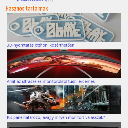
Hasznos tartalmak
3D-nyomtatás otthon, közérthetően
Amit az ultraszéles monitorokról tudni érdemes
Kis panelhatározó, avagy milyen monitort válasszak?