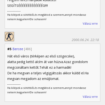
SEGÍTSÉÉÉÉÉÉÉÉÉÉÉÉÉG!!!!
Ha kilépek a sötétből,és meglátod a szemem,annyit mondassz
nekem:kegyelem!De sohasem!
Válasz erre
2000.06.24. 22:18
#5
Bercee
[486]
Hát első város (térképen az első szögecske),
alatta pedig kettő alcím át van húzva.Azaz gondolom
megcsináltam kettőt.Tehát ez a harmadik!
De ha megvan a teljes végigjátszás akkor küldd el.Ha
megvan megadom az emájlomat.
Ha kilépek a sötétből,és meglátod a szemem,annyit mondassz
nekem:kegyelem!De sohasem!
Válasz erre