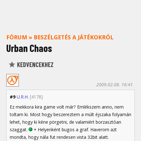
FÓRUM
»
BESZÉLGETÉS A JÁTÉKOKRÓL
Urban Chaos
KEDVENCEKHEZ
2009.02.08. 16:41
#9
U.R.H.
[4178]
Ez mekkora kira game volt már? Emlékszem anno, nem
toltam ki. Most hogy beszereztem a múlt éjszaka folyamán
lehet, hogy ki kéne pörgetni, de valamiért borzasztóan
szaggat.
+ Helyenként bugos a graf. Haverom azt
mondta, hogy nála fut rendesen vista 32bit alatt.