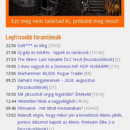
Ezt még nem találtad ki, próbáld meg most!
Legfrissebb fórumtémák
22:56
Szét*** az ideg
[5532]
21:58
Új gép és bővítés - tippek és tanácsok
[15140]
21:53
The Alters: Last Variable DLC teszt [hozzászólások]
[6]
19:00
2 éves vagyok itt a Domeon.HIP-HOP HURÁÁ!!!!!!
[270]
13:06
Warhammer 40,000: Rogue Trader
[88]
09:25
Várható megjelenések – 2026. augusztus
[hozzászólások]
[21]
10:50
Mit játszottál végig legutóbb? Értékeld!
[1616]
12:44
Hihetetlen hírek a nagyvilágból
[4636]
09:46
Filmsarok - mit láttál mostanában?
[43442]
13:02
Kiderült végre, hogy mikor jön a következő Aliens-játék,
pontos dátumot kapott az Aliens: Fireteam Elite 2 is
[hozzászólások]
[1]