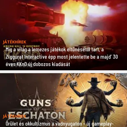
JÁTÉKHÍREK
Míg a világ a lemezes játékok eltűnésétől tart, a
Ziggurat Interactive épp most jelentette be a majd’ 30
éves KKnD új dobozos kiadását
JÁTÉKHÍREK
Őrület és okkultizmus a vadnyugaton – új gameplay-