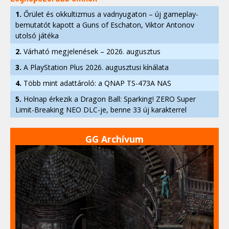
1.
Őrület és okkultizmus a vadnyugaton – új gameplay-
bemutatót kapott a Guns of Eschaton, Viktor Antonov
utolsó játéka
2.
Várható megjelenések – 2026. augusztus
3.
A PlayStation Plus 2026. augusztusi kínálata
4.
Több mint adattároló: a QNAP TS-473A NAS
5.
Holnap érkezik a Dragon Ball: Sparking! ZERO Super
Limit-Breaking NEO DLC-je, benne 33 új karakterrel
GG Archívum