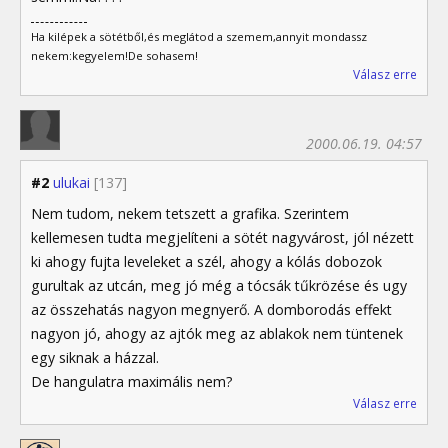
Ha kilépek a sötétből,és meglátod a szemem,annyit mondassz
nekem:kegyelem!De sohasem!
Válasz erre
2000.06.19. 04:57
#2
ulukai
[137]
Nem tudom, nekem tetszett a grafika. Szerintem
kellemesen tudta megjelíteni a sötét nagyvárost, jól nézett
ki ahogy fujta leveleket a szél, ahogy a kólás dobozok
gurultak az utcán, meg jó még a tócsák tűkrözése és ugy
az összehatás nagyon megnyerő. A domborodás effekt
nagyon jó, ahogy az ajtók meg az ablakok nem tüntenek
egy siknak a házzal.
De hangulatra maximális nem?
Válasz erre