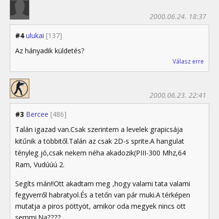
2000.06.24. 18:37
#4
ulukai
[137]
Az hányadik küldetés?
Válasz erre
2000.06.23. 22:41
#3
Bercee
[486]
Talán igazad van.Csak szerintem a levelek grapicsája
kitűnik a többitől.Talán az csak 2D-s sprite.A hangulat
tényleg jó,csak nekem néha akadozik(PIII-300 Mhz,64
Ram, Vudúúú 2.
Segíts mán!!Ott akadtam meg ,hogy valami tata valami
fegyverről habratyol.És a tetőn van pár muki.A térképen
mutatja a piros pöttyöt, amikor oda megyek nincs ott
semmi.Na????