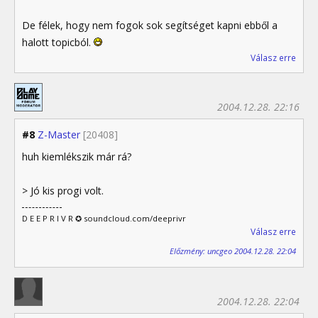
De félek, hogy nem fogok sok segítséget kapni ebből a
halott topicból.
Válasz erre
2004.12.28. 22:16
#8
Z-Master
[20408]
huh kiemlékszik már rá?
> Jó kis progi volt.
D E E P R I V R ✪ soundcloud.com/deeprivr
Válasz erre
Előzmény: uncgeo 2004.12.28. 22:04
2004.12.28. 22:04