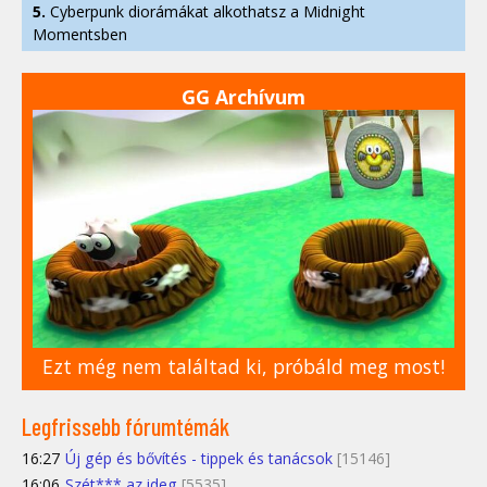
5.
Cyberpunk diorámákat alkothatsz a Midnight
Momentsben
GG Archívum
Ezt még nem találtad ki, próbáld meg most!
Legfrissebb fórumtémák
16:27
Új gép és bővítés - tippek és tanácsok
[15146]
16:06
Szét*** az ideg
[5535]