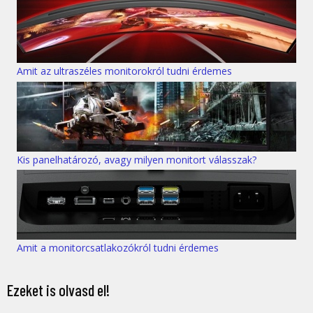
Amit az ultraszéles monitorokról tudni érdemes
Kis panelhatározó, avagy milyen monitort válasszak?
Amit a monitorcsatlakozókról tudni érdemes
Ezeket is olvasd el!