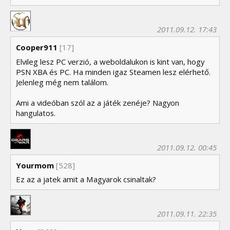
2011.09.12. 17:43
Cooper911
[17]
Elvileg lesz PC verzió, a weboldalukon is kint van, hogy
PSN XBA és PC. Ha minden igaz Steamen lesz elérhető.
Jelenleg még nem találom.
Ami a videóban szól az a játék zenéje? Nagyon
hangulatos.
2011.09.12. 00:45
Yourmom
[528]
Ez az a jatek amit a Magyarok csinaltak?
2011.09.11. 22:35