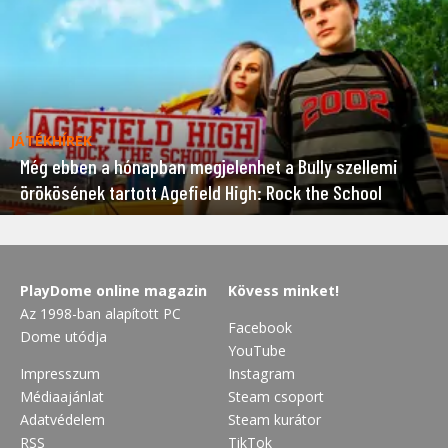
JÁTÉKHÍREK
Még ebben a hónapban megjelenhet a Bully szellemi
örökösének tartott Agefield High: Rock the School
PlayDome online magazin
Kövess minket!
Az 1998-ban alapított PC
Facebook
Dome utódja
YouTube
Impresszum
Instagram
Médiaajánlat
Steam csoport
Adatvédelem
Steam kurátor
RSS
TikTok