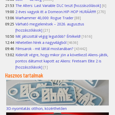
21:53
The Alters: Last Variable DLC teszt [hozzászólások]
[6]
19:00
2 éves vagyok itt a Domeon.HIP-HOP HURÁÁ!!!!!!
[270]
13:06
Warhammer 40,000: Rogue Trader
[88]
09:25
Várható megjelenések – 2026. augusztus
[hozzászólások]
[21]
10:50
Mit játszottál végig legutóbb? Értékeld!
[1616]
12:44
Hihetetlen hírek a nagyvilágból
[4636]
09:46
Filmsarok - mit láttál mostanában?
[43442]
13:02
Kiderült végre, hogy mikor jön a következő Aliens-játék,
pontos dátumot kapott az Aliens: Fireteam Elite 2 is
[hozzászólások]
[1]
Hasznos tartalmak
3D-nyomtatás otthon, közérthetően