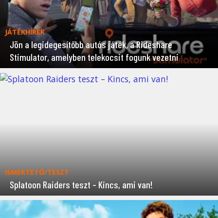
JÁTÉKHÍREK
Jön a legidegesítőbb autós játék, a Rideshare
Stimulator, amelyben telekocsit fogunk vezetni
ISMERTETŐ/TESZT
Splatoon Raiders teszt – Kincs, ami van!