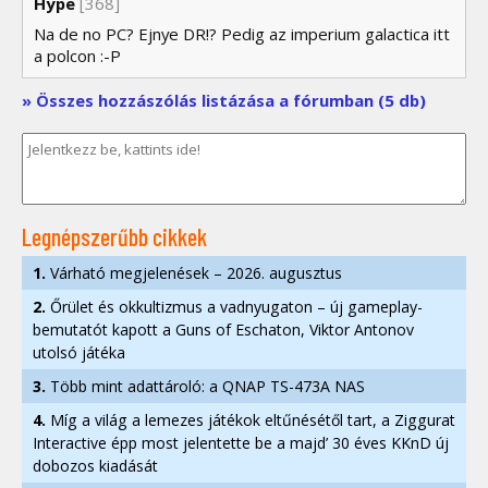
Hype
[368]
Na de no PC? Ejnye DR!? Pedig az imperium galactica itt
a polcon :-P
» Összes hozzászólás listázása a fórumban (5 db)
Legnépszerűbb cikkek
1.
Várható megjelenések – 2026. augusztus
2.
Őrület és okkultizmus a vadnyugaton – új gameplay-
bemutatót kapott a Guns of Eschaton, Viktor Antonov
utolsó játéka
3.
Több mint adattároló: a QNAP TS-473A NAS
4.
Míg a világ a lemezes játékok eltűnésétől tart, a Ziggurat
Interactive épp most jelentette be a majd’ 30 éves KKnD új
dobozos kiadását