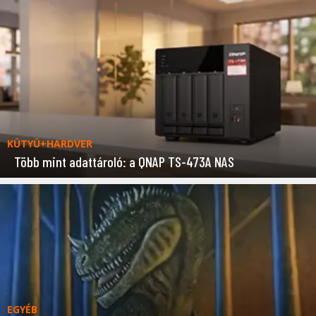
KÜTYÜ+HARDVER
Több mint adattároló: a QNAP TS-473A NAS
EGYÉB