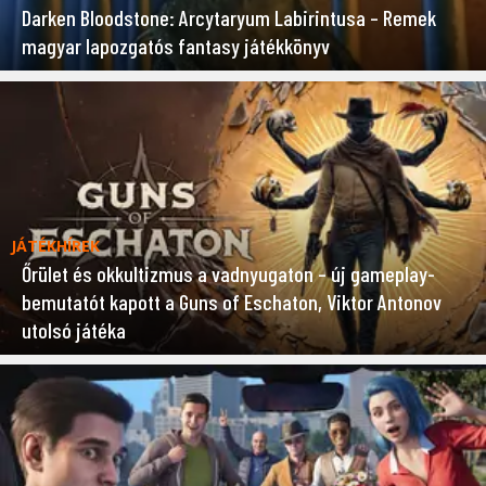
Darken Bloodstone: Arcytaryum Labirintusa – Remek
magyar lapozgatós fantasy játékkönyv
JÁTÉKHÍREK
Őrület és okkultizmus a vadnyugaton – új gameplay-
bemutatót kapott a Guns of Eschaton, Viktor Antonov
utolsó játéka