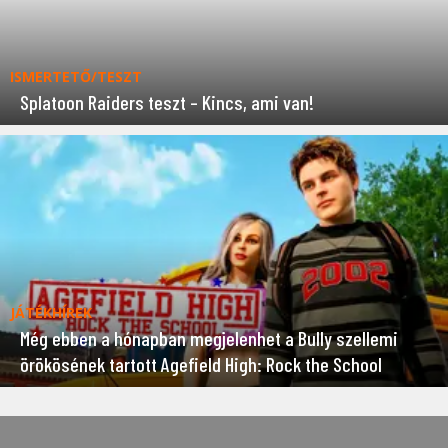
ISMERTETŐ/TESZT
Splatoon Raiders teszt – Kincs, ami van!
JÁTÉKHÍREK
Még ebben a hónapban megjelenhet a Bully szellemi
örökösének tartott Agefield High: Rock the School