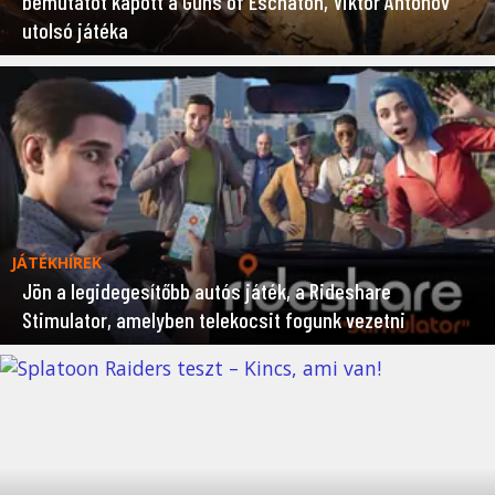
bemutatót kapott a Guns of Eschaton, Viktor Antonov
utolsó játéka
JÁTÉKHÍREK
Jön a legidegesítőbb autós játék, a Rideshare
Stimulator, amelyben telekocsit fogunk vezetni