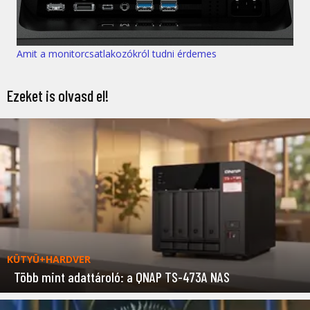
Amit a monitorcsatlakozókról tudni érdemes
Ezeket is olvasd el!
KÜTYÜ+HARDVER
Több mint adattároló: a QNAP TS-473A NAS