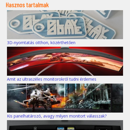
Hasznos tartalmak
3D-nyomtatás otthon, közérthetően
Amit az ultraszéles monitorokról tudni érdemes
Kis panelhatározó, avagy milyen monitort válasszak?