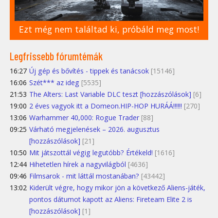
Ezt még nem találtad ki, próbáld meg most!
Legfrissebb fórumtémák
16:27
Új gép és bővítés - tippek és tanácsok
[15146]
16:06
Szét*** az ideg
[5535]
21:53
The Alters: Last Variable DLC teszt [hozzászólások]
[6]
19:00
2 éves vagyok itt a Domeon.HIP-HOP HURÁÁ!!!!!!
[270]
13:06
Warhammer 40,000: Rogue Trader
[88]
09:25
Várható megjelenések – 2026. augusztus
[hozzászólások]
[21]
10:50
Mit játszottál végig legutóbb? Értékeld!
[1616]
12:44
Hihetetlen hírek a nagyvilágból
[4636]
09:46
Filmsarok - mit láttál mostanában?
[43442]
13:02
Kiderült végre, hogy mikor jön a következő Aliens-játék,
pontos dátumot kapott az Aliens: Fireteam Elite 2 is
[hozzászólások]
[1]