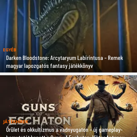
EGYÉB
Darken Bloodstone: Arcytaryum Labirintusa – Remek
magyar lapozgatós fantasy játékkönyv
JÁTÉKHÍREK
Őrület és okkultizmus a vadnyugaton – új gameplay-