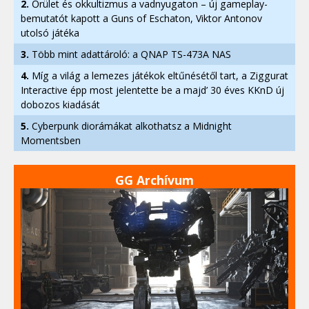
2.
Őrület és okkultizmus a vadnyugaton – új gameplay-
bemutatót kapott a Guns of Eschaton, Viktor Antonov
utolsó játéka
3.
Több mint adattároló: a QNAP TS-473A NAS
4.
Míg a világ a lemezes játékok eltűnésétől tart, a Ziggurat
Interactive épp most jelentette be a majd’ 30 éves KKnD új
dobozos kiadását
5.
Cyberpunk diorámákat alkothatsz a Midnight
Momentsben
GG Archívum