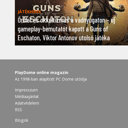
JÁTÉKHÍREK
Őrület és okkultizmus a vadnyugaton – új
gameplay-bemutatót kapott a Guns of
Eschaton, Viktor Antonov utolsó játéka
PlayDome online magazin
Az 1998-ban alapított PC Dome utódja
Impresszum
Médiaajánlat
Adatvédelem
RSS
Blogok