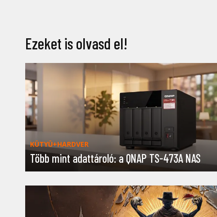
Ezeket is olvasd el!
KÜTYÜ+HARDVER
Több mint adattároló: a QNAP TS-473A NAS