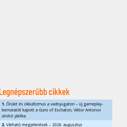
Legnépszerűbb cikkek
1.
Őrület és okkultizmus a vadnyugaton – új gameplay-
bemutatót kapott a Guns of Eschaton, Viktor Antonov
utolsó játéka
2.
Várható megjelenések – 2026. augusztus