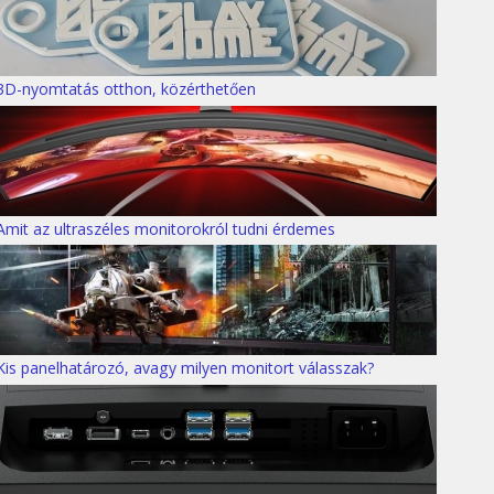
3D-nyomtatás otthon, közérthetően
Amit az ultraszéles monitorokról tudni érdemes
Kis panelhatározó, avagy milyen monitort válasszak?