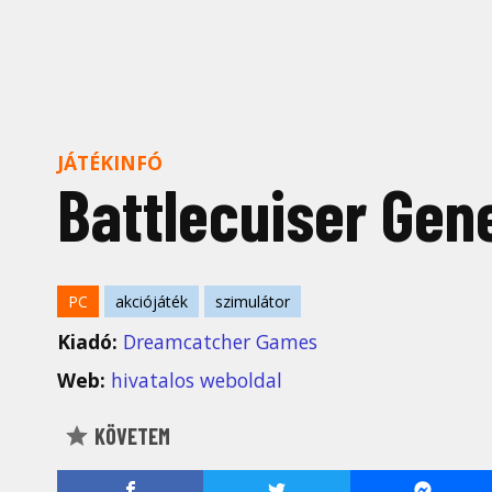
JÁTÉKINFÓ
Battlecuiser Gen
PC
akciójáték
szimulátor
Kiadó:
Dreamcatcher Games
Web:
hivatalos weboldal
KÖVETEM