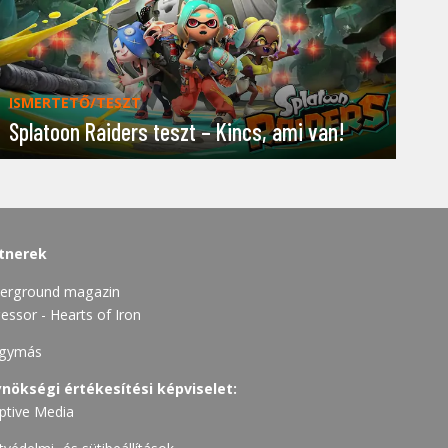
ISMERTETŐ/TESZT
Splatoon Raiders teszt – Kincs, ami van!
tnerek
erground magazin
essor - Hearts of Iron
gymás
nökségi értékesítési képviselet:
ptive Media