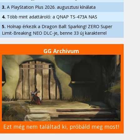
3.
A PlayStation Plus 2026. augusztusi kínálata
4.
Több mint adattároló: a QNAP TS-473A NAS
5.
Holnap érkezik a Dragon Ball: Sparking! ZERO Super
Limit-Breaking NEO DLC-je, benne 33 új karakterrel
GG Archívum
Ezt még nem találtad ki, próbáld meg most!