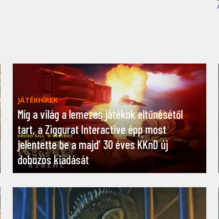
JÁTÉKHÍREK
Míg a világ a lemezes játékok eltűnésétől
tart, a Ziggurat Interactive épp most
jelentette be a majd’ 30 éves KKnD új
dobozos kiadását