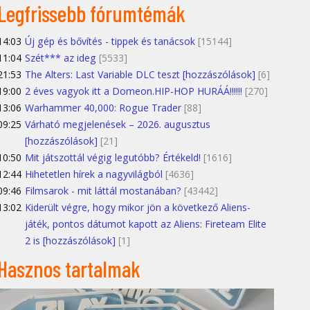
Legfrissebb fórumtémák
14:03
Új gép és bővítés - tippek és tanácsok
[15144]
11:04
Szét*** az ideg
[5533]
21:53
The Alters: Last Variable DLC teszt [hozzászólások]
[6]
19:00
2 éves vagyok itt a Domeon.HIP-HOP HURÁÁ!!!!!!
[270]
13:06
Warhammer 40,000: Rogue Trader
[88]
09:25
Várható megjelenések – 2026. augusztus
[hozzászólások]
[21]
10:50
Mit játszottál végig legutóbb? Értékeld!
[1616]
12:44
Hihetetlen hírek a nagyvilágból
[4636]
09:46
Filmsarok - mit láttál mostanában?
[43442]
13:02
Kiderült végre, hogy mikor jön a következő Aliens-
játék, pontos dátumot kapott az Aliens: Fireteam Elite
2 is [hozzászólások]
[1]
Hasznos tartalmak