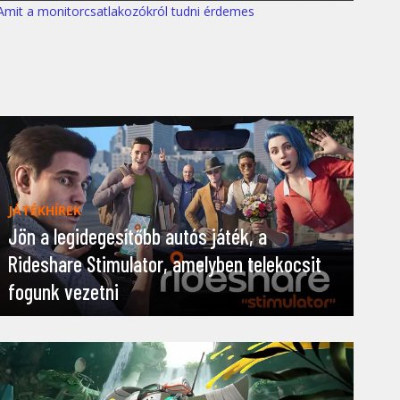
Amit a monitorcsatlakozókról tudni érdemes
JÁTÉKHÍREK
Jön a legidegesítőbb autós játék, a
Rideshare Stimulator, amelyben telekocsit
fogunk vezetni