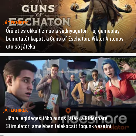
JÁTÉKHÍREK
Őrület és okkultizmus a vadnyugaton – új gameplay-
bemutatót kapott a Guns of Eschaton, Viktor Antonov
utolsó játéka
JÁTÉKHÍREK
Jön a legidegesítőbb autós játék, a Rideshare
Stimulator, amelyben telekocsit fogunk vezetni