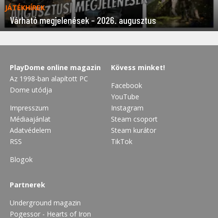
JÁTÉKHÍREK
Várható megjelenések – 2026. augusztus
PlayDome online magazin
Kövess minket!
Az 1998-ban alapított PC
Facebook
Dome utódja
YouTube
Impresszum
Instagram
Médiaajánlat
Steam csoport
Adatvédelem
Steam kurátor
RSS
TikTok
Blogok
Partnerek
Underground magazin
Pogessor - Hearts of Iron