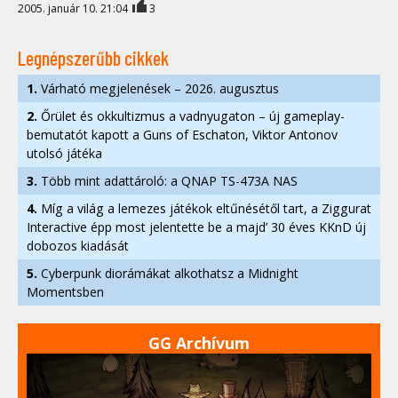
2005. január 10. 21:04
3
Legnépszerűbb cikkek
1.
Várható megjelenések – 2026. augusztus
2.
Őrület és okkultizmus a vadnyugaton – új gameplay-
bemutatót kapott a Guns of Eschaton, Viktor Antonov
utolsó játéka
3.
Több mint adattároló: a QNAP TS-473A NAS
4.
Míg a világ a lemezes játékok eltűnésétől tart, a Ziggurat
Interactive épp most jelentette be a majd’ 30 éves KKnD új
dobozos kiadását
5.
Cyberpunk diorámákat alkothatsz a Midnight
Momentsben
GG Archívum