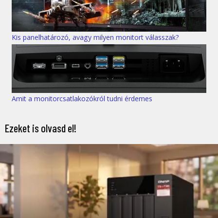
Kis panelhatározó, avagy milyen monitort válasszak?
Amit a monitorcsatlakozókról tudni érdemes
Ezeket is olvasd el!