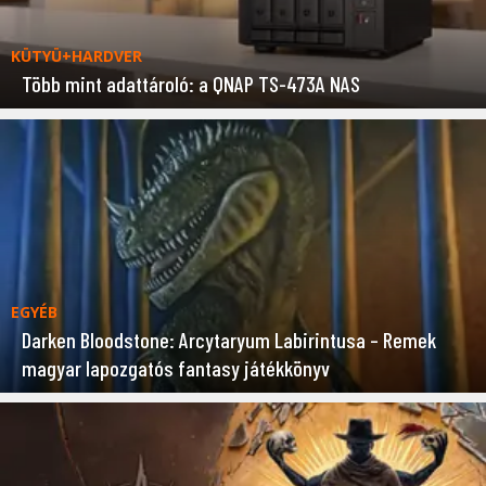
KÜTYÜ+HARDVER
Több mint adattároló: a QNAP TS-473A NAS
EGYÉB
Darken Bloodstone: Arcytaryum Labirintusa – Remek
magyar lapozgatós fantasy játékkönyv