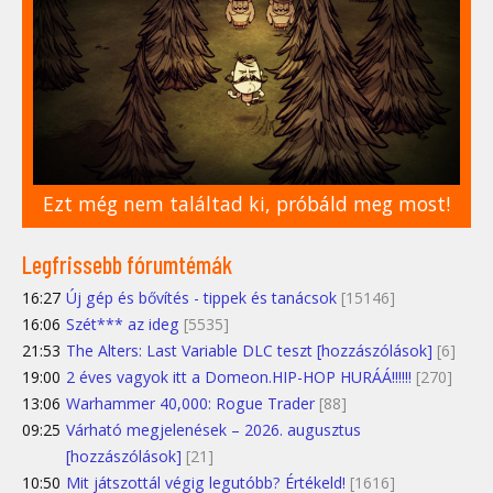
Ezt még nem találtad ki, próbáld meg most!
Legfrissebb fórumtémák
16:27
Új gép és bővítés - tippek és tanácsok
[15146]
16:06
Szét*** az ideg
[5535]
21:53
The Alters: Last Variable DLC teszt [hozzászólások]
[6]
19:00
2 éves vagyok itt a Domeon.HIP-HOP HURÁÁ!!!!!!
[270]
13:06
Warhammer 40,000: Rogue Trader
[88]
09:25
Várható megjelenések – 2026. augusztus
[hozzászólások]
[21]
10:50
Mit játszottál végig legutóbb? Értékeld!
[1616]