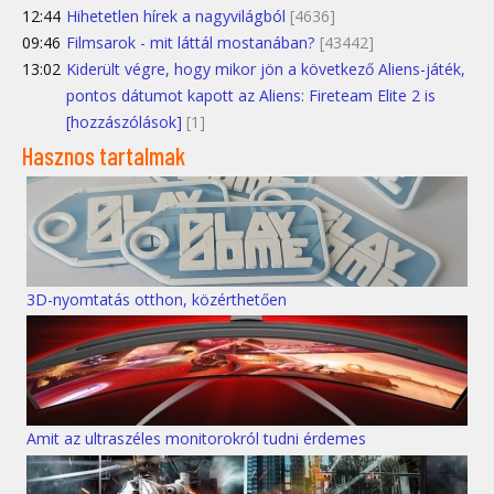
12:44
Hihetetlen hírek a nagyvilágból
[4636]
09:46
Filmsarok - mit láttál mostanában?
[43442]
13:02
Kiderült végre, hogy mikor jön a következő Aliens-játék,
pontos dátumot kapott az Aliens: Fireteam Elite 2 is
[hozzászólások]
[1]
Hasznos tartalmak
3D-nyomtatás otthon, közérthetően
Amit az ultraszéles monitorokról tudni érdemes