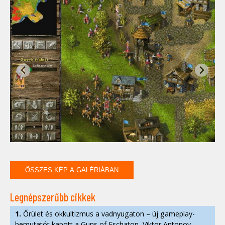
ÖSSZES KÉP A GALÉRIÁBAN
Legnépszerűbb cikkek
1.
Őrület és okkultizmus a vadnyugaton – új gameplay-
bemutatót kapott a Guns of Eschaton, Viktor Antonov