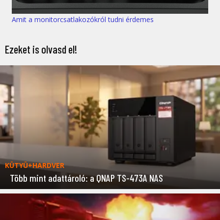
Amit a monitorcsatlakozókról tudni érdemes
Ezeket is olvasd el!
KÜTYÜ+HARDVER
Több mint adattároló: a QNAP TS-473A NAS