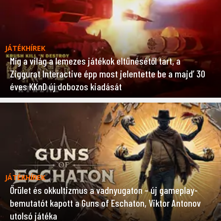
JÁTÉKHÍREK
Míg a világ a lemezes játékok eltűnésétől tart, a
Ziggurat Interactive épp most jelentette be a majd’ 30
éves KKnD új dobozos kiadását
JÁTÉKHÍREK
Őrület és okkultizmus a vadnyugaton – új gameplay-
bemutatót kapott a Guns of Eschaton, Viktor Antonov
utolsó játéka