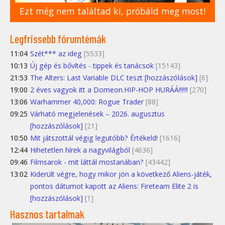
Ezt még nem találtad ki, próbáld meg most!
Legfrissebb fórumtémák
11:04
Szét*** az ideg
[5533]
10:13
Új gép és bővítés - tippek és tanácsok
[15143]
21:53
The Alters: Last Variable DLC teszt [hozzászólások]
[6]
19:00
2 éves vagyok itt a Domeon.HIP-HOP HURÁÁ!!!!!!
[270]
13:06
Warhammer 40,000: Rogue Trader
[88]
09:25
Várható megjelenések – 2026. augusztus
[hozzászólások]
[21]
10:50
Mit játszottál végig legutóbb? Értékeld!
[1616]
12:44
Hihetetlen hírek a nagyvilágból
[4636]
09:46
Filmsarok - mit láttál mostanában?
[43442]
13:02
Kiderült végre, hogy mikor jön a következő Aliens-játék,
pontos dátumot kapott az Aliens: Fireteam Elite 2 is
[hozzászólások]
[1]
Hasznos tartalmak