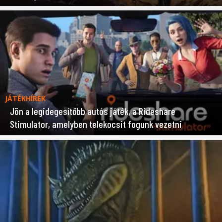
JÁTÉKHÍREK
Jön a legidegesítőbb autós játék, a Rideshare
Stimulator, amelyben telekocsit fogunk vezetni