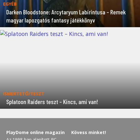
EGYÉB
Darken Bloodstone: Arcytaryum Labirintusa – Remek
magyar lapozgatós fantasy játékkönyv
ISMERTETŐ/TESZT
Splatoon Raiders teszt – Kincs, ami van!
PlayDome online magazin
Kövess minket!
Az 1998-ban alapított PC