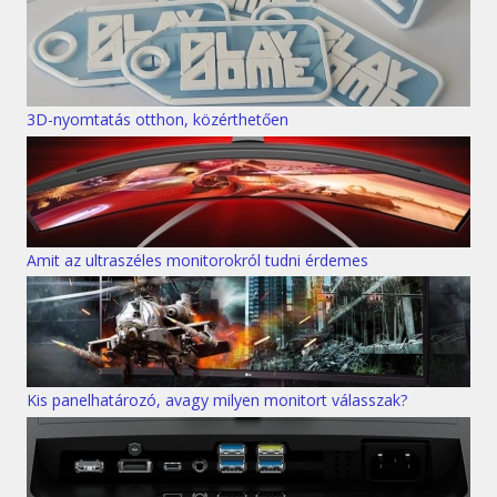
3D-nyomtatás otthon, közérthetően
Amit az ultraszéles monitorokról tudni érdemes
Kis panelhatározó, avagy milyen monitort válasszak?