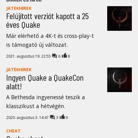
JÁTÉKHÍREK
Felújított verziót kapott a 25
éves Quake
Már elérhető a 4K-t és cross-play-t
is támogató új változat.
2021. augusztus 19. 22:55
6
8
JÁTÉKHÍREK
Ingyen Quake a QuakeCon
alatt!
A Bethesda ingyenessé teszik a
klasszikust a hétvégén.
2020. augusztus 3. 14:47
3
9
CHEAT