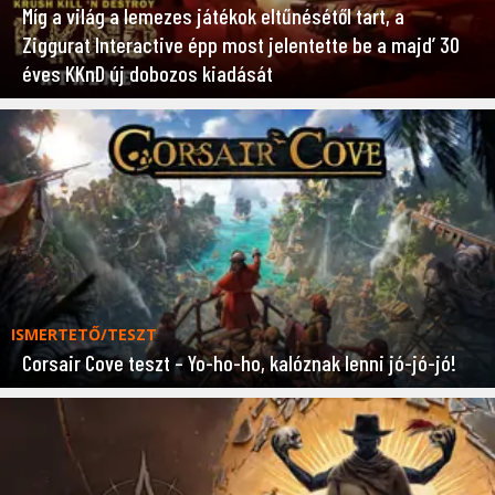
Míg a világ a lemezes játékok eltűnésétől tart, a
Ziggurat Interactive épp most jelentette be a majd’ 30
éves KKnD új dobozos kiadását
ISMERTETŐ/TESZT
Corsair Cove teszt – Yo-ho-ho, kalóznak lenni jó-jó-jó!