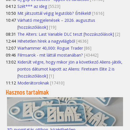
04:12
Szét*** az ideg
[5523]
10:50
Mit játszottál végig legutóbb? Értékeld!
[1616]
10:47
Várható megjelenések – 2026. augusztus
[hozzászólások]
[19]
08:31
The Alters: Last Variable DLC teszt [hozzászólások]
[2]
12:44
Hihetetlen hírek a nagyvilágból
[4636]
12:07
Warhammer 40,000: Rogue Trader
[86]
09:46
Filmsarok - mit láttál mostanában?
[43442]
13:02
Kiderült végre, hogy mikor jön a következő Aliens-játék,
pontos dátumot kapott az Aliens: Fireteam Elite 2 is
[hozzászólások]
[1]
11:12
Moderátoroknak
[17410]
Hasznos tartalmak
3D-nyomtatás otthon, közérthetően