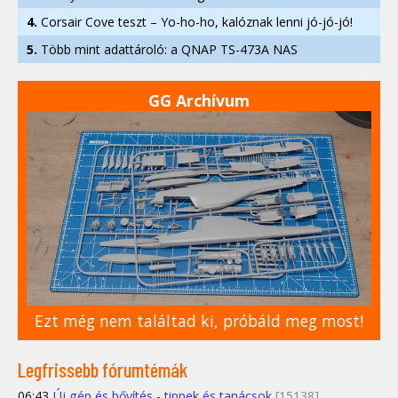
4.
Corsair Cove teszt – Yo-ho-ho, kalóznak lenni jó-jó-jó!
5.
Több mint adattároló: a QNAP TS-473A NAS
GG Archívum
Ezt még nem találtad ki, próbáld meg most!
Legfrissebb fórumtémák
06:43
Új gép és bővítés - tippek és tanácsok
[15138]