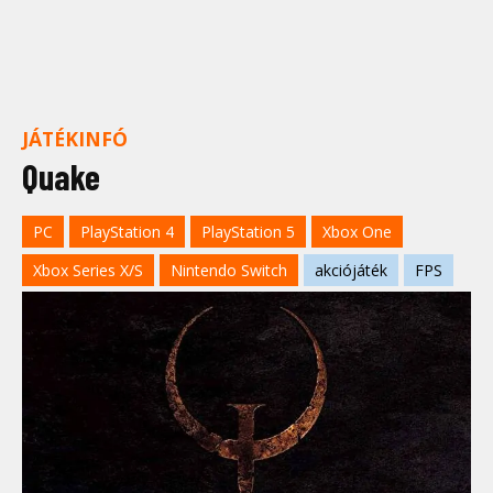
JÁTÉKINFÓ
Quake
PC
PlayStation 4
PlayStation 5
Xbox One
Xbox Series X/S
Nintendo Switch
akciójáték
FPS