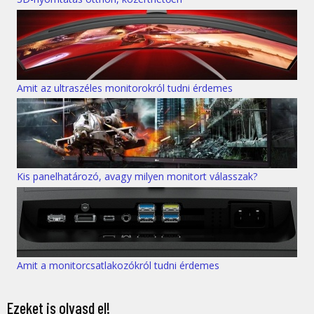
Amit az ultraszéles monitorokról tudni érdemes
Kis panelhatározó, avagy milyen monitort válasszak?
Amit a monitorcsatlakozókról tudni érdemes
Ezeket is olvasd el!