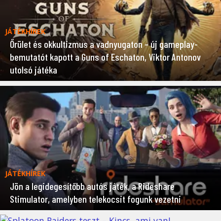
JÁTÉKHÍREK
Őrület és okkultizmus a vadnyugaton – új gameplay-
bemutatót kapott a Guns of Eschaton, Viktor Antonov
utolsó játéka
JÁTÉKHÍREK
Jön a legidegesítőbb autós játék, a Rideshare
Stimulator, amelyben telekocsit fogunk vezetni