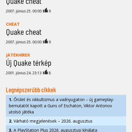
Quake cheat
2007. június 25. 00:00
9
CHEAT
Quake cheat
2007. június 25. 00:00
9
JÁTÉKHÍREK
Új Quake térkép
2001. június 24. 23:13
8
Legnépszerűbb cikkek
1.
Őrület és okkultizmus a vadnyugaton – új gameplay-
bemutatót kapott a Guns of Eschaton, Viktor Antonov
utolsó játéka
2.
Várható megjelenések – 2026. augusztus
3.
A PlayStation Plus 2026. augusztusi kínálata