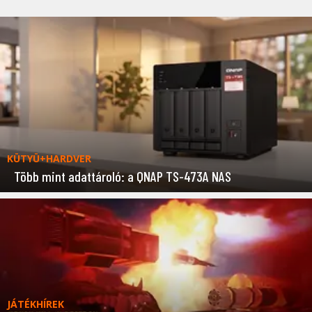
KÜTYÜ+HARDVER
Több mint adattároló: a QNAP TS-473A NAS
JÁTÉKHÍREK