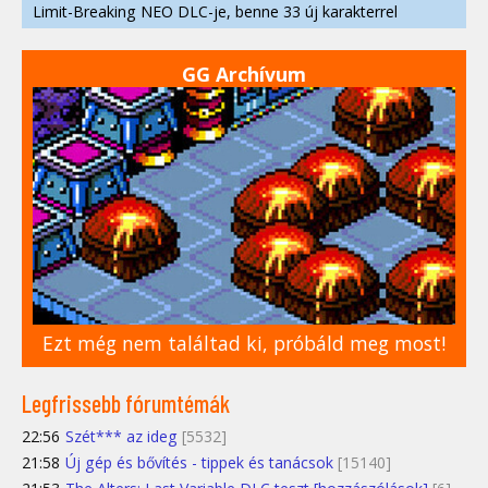
Limit-Breaking NEO DLC-je, benne 33 új karakterrel
GG Archívum
Ezt még nem találtad ki, próbáld meg most!
Legfrissebb fórumtémák
22:56
Szét*** az ideg
[5532]
21:58
Új gép és bővítés - tippek és tanácsok
[15140]