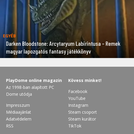
EGYÉB
Darken Bloodstone: Arcytaryum Labirintusa – Remek
magyar lapozgatós fantasy játékkönyv
PlayDome online magazin
Kövess minket!
Az 1998-ban alapított PC
Facebook
Dome utódja
YouTube
Impresszum
Instagram
Médiaajánlat
Steam csoport
Adatvédelem
Steam kurátor
RSS
TikTok