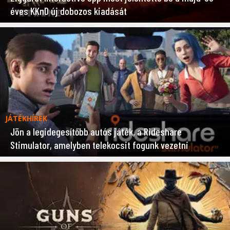
éves KKnD új dobozos kiadását
JÁTÉKHÍREK
Jön a legidegesítőbb autós játék, a Rideshare
Stimulator, amelyben telekocsit fogunk vezetni