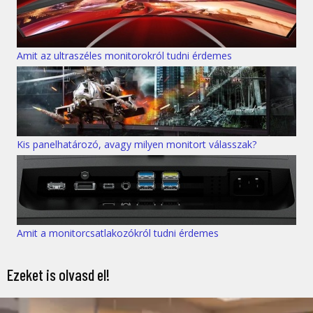
Amit az ultraszéles monitorokról tudni érdemes
Kis panelhatározó, avagy milyen monitort válasszak?
Amit a monitorcsatlakozókról tudni érdemes
Ezeket is olvasd el!