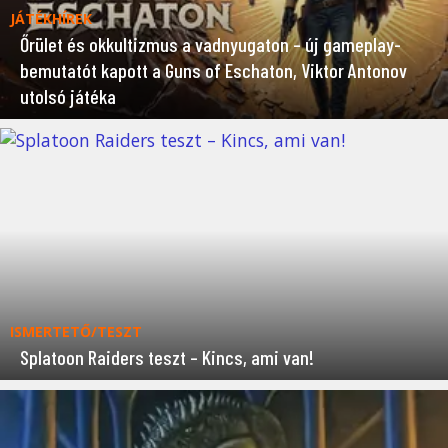
JÁTÉKHÍREK
Őrület és okkultizmus a vadnyugaton – új gameplay-
bemutatót kapott a Guns of Eschaton, Viktor Antonov
utolsó játéka
ISMERTETŐ/TESZT
Splatoon Raiders teszt – Kincs, ami van!