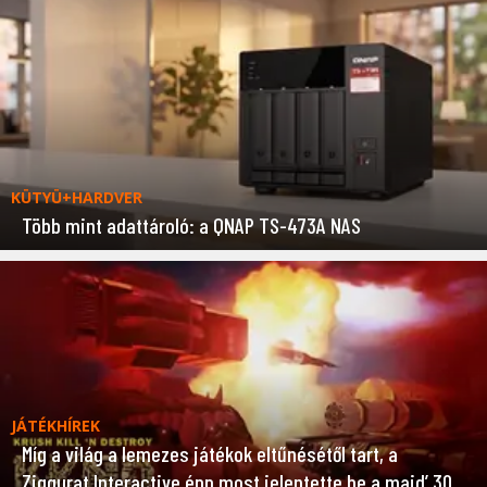
KÜTYÜ+HARDVER
Több mint adattároló: a QNAP TS-473A NAS
JÁTÉKHÍREK
Míg a világ a lemezes játékok eltűnésétől tart, a
Ziggurat Interactive épp most jelentette be a majd’ 30