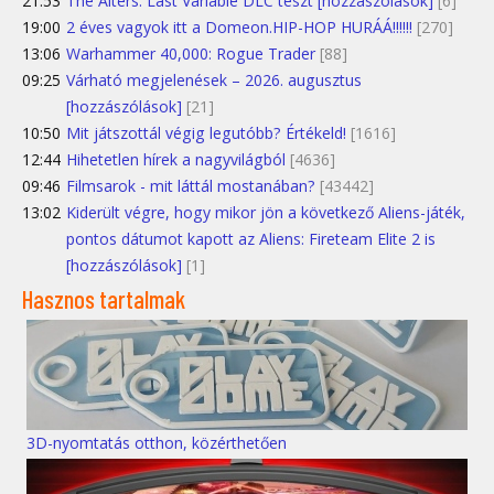
21:53
The Alters: Last Variable DLC teszt [hozzászólások]
[6]
19:00
2 éves vagyok itt a Domeon.HIP-HOP HURÁÁ!!!!!!
[270]
13:06
Warhammer 40,000: Rogue Trader
[88]
09:25
Várható megjelenések – 2026. augusztus
[hozzászólások]
[21]
10:50
Mit játszottál végig legutóbb? Értékeld!
[1616]
12:44
Hihetetlen hírek a nagyvilágból
[4636]
09:46
Filmsarok - mit láttál mostanában?
[43442]
13:02
Kiderült végre, hogy mikor jön a következő Aliens-játék,
pontos dátumot kapott az Aliens: Fireteam Elite 2 is
[hozzászólások]
[1]
Hasznos tartalmak
3D-nyomtatás otthon, közérthetően