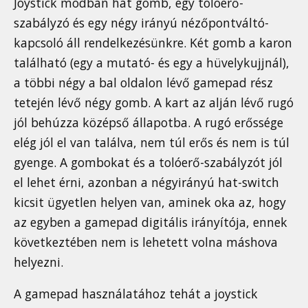
Joystick módban hat gomb, egy tolóerő-
szabályzó és egy négy irányú nézőpontváltó-
kapcsoló áll rendelkezésünkre. Két gomb a karon
található (egy a mutató- és egy a hüvelykujjnál),
a többi négy a bal oldalon lévő gamepad rész
tetején lévő négy gomb. A kart az alján lévő rugó
jól behúzza középső állapotba. A rugó erőssége
elég jól el van találva, nem túl erős és nem is túl
gyenge. A gombokat és a tolóerő-szabályzót jól
el lehet érni, azonban a négyirányú hat-switch
kicsit ügyetlen helyen van, aminek oka az, hogy
az egyben a gamepad digitális irányítója, ennek
következtében nem is lehetett volna máshova
helyezni.
A gamepad használatához tehát a joystick