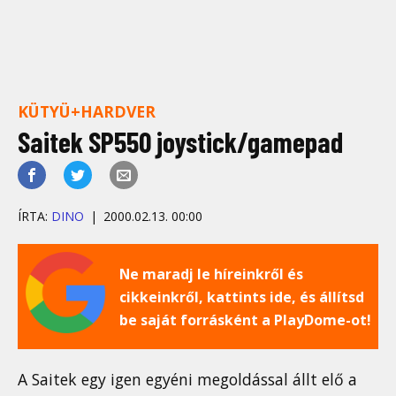
KÜTYÜ+HARDVER
Saitek SP550 joystick/gamepad
ÍRTA:
DINO
2000.02.13. 00:00
Ne maradj le híreinkről és
cikkeinkről, kattints ide, és állítsd
be saját forrásként a PlayDome-ot!
A Saitek egy igen egyéni megoldással állt elő a