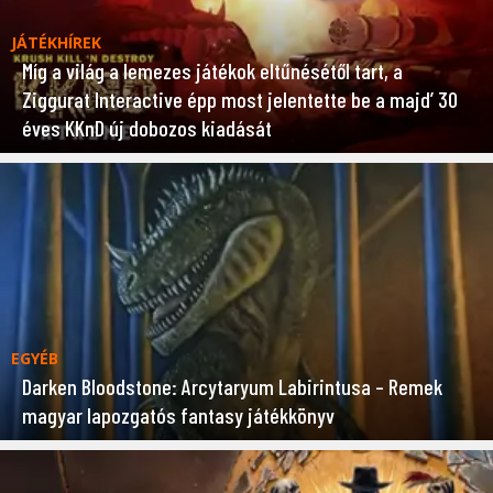
JÁTÉKHÍREK
Míg a világ a lemezes játékok eltűnésétől tart, a
Ziggurat Interactive épp most jelentette be a majd’ 30
éves KKnD új dobozos kiadását
EGYÉB
Darken Bloodstone: Arcytaryum Labirintusa – Remek
magyar lapozgatós fantasy játékkönyv