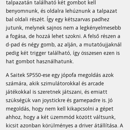
talpazatán található két gombot kell
benyomnunk, és oldalra lehúznunk a talpazat
bal oldali részét. Így egy kétszarvas padhez
jutunk, melynek sajnos nem a legkényelmesebb
a fogása, de hozzá lehet szokni. A felső részen a
d-pad és négy gomb, az alján, a mutatóujjaknál
pedig két trigger található, így összesen ezen is
hat gombot használhatunk.
A Saitek SP550-ese egy jópofa megoldás azok
számára, akik szimulátorokkal és arcade
játékokkal is szeretnek játszani, és emiatt
szükségük van joystickre és gamepadre is. Jó
megoldás, hogy nem kell kikapcsolni a gépet
ahhoz, hogy a két üzemmód között váltsunk,
kicsit azonban körülményes a driver átállítása. A