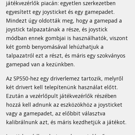
játékvezérlők piacán: egyetlen szerkezetben
egyesített egy joysticket és egy gamepadet.
Mindezt úgy oldották meg, hogy a gamepad a
joystick talpazatának a része, és joystick
módban ennek gombjai is használhatók, viszont
két gomb benyomásával lehúzhatjuk a
talpazatról ezt a részt, és máris egy szokványos
gamepad van a kezünkben.
Az SP550-hez egy driverlemez tartozik, melyről
két drivert kell telepítenünk használat előtt.
Ezután a vezérlőpult játékvezérlők részében
hozzá kell adnunk az eszközökhöz a joysticket
vagy a gamepadet, az előbbit választva
kalibrálnunk azt, és máris kezdhetjük a játékot.