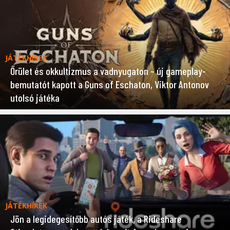
JÁTÉKHÍREK
Őrület és okkultizmus a vadnyugaton – új gameplay-
bemutatót kapott a Guns of Eschaton, Viktor Antonov
utolsó játéka
JÁTÉKHÍREK
Jön a legidegesítőbb autós játék, a Rideshare