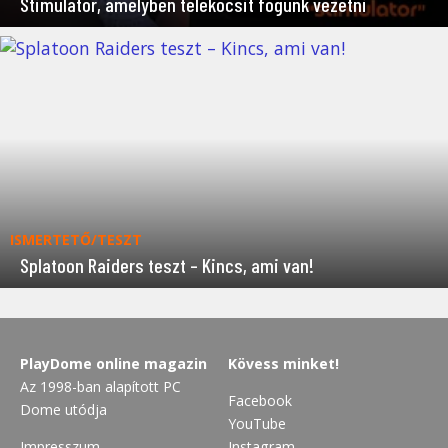
Stimulator, amelyben telekocsit fogunk vezetni
ISMERTETŐ/TESZT
Splatoon Raiders teszt – Kincs, ami van!
PlayDome online magazin
Kövess minket!
Az 1998-ban alapított PC
Facebook
Dome utódja
YouTube
Impresszum
Instagram