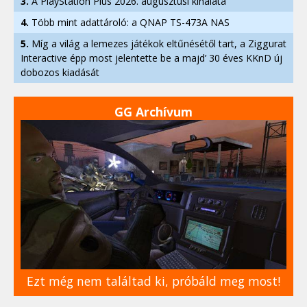
3.
A PlayStation Plus 2026. augusztusi kínálata
4.
Több mint adattároló: a QNAP TS-473A NAS
5.
Míg a világ a lemezes játékok eltűnésétől tart, a Ziggurat
Interactive épp most jelentette be a majd’ 30 éves KKnD új
dobozos kiadását
GG Archívum
Ezt még nem találtad ki, próbáld meg most!