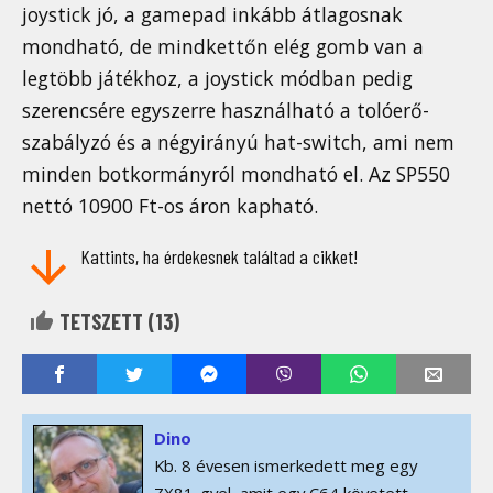
joystick jó, a gamepad inkább átlagosnak
mondható, de mindkettőn elég gomb van a
legtöbb játékhoz, a joystick módban pedig
szerencsére egyszerre használható a tolóerő-
szabályzó és a négyirányú hat-switch, ami nem
minden botkormányról mondható el. Az SP550
nettó 10900 Ft-os áron kapható.
Kattints, ha érdekesnek találtad a cikket!
TETSZETT (
13
)
Dino
Kb. 8 évesen ismerkedett meg egy
ZX81-gyel, amit egy C64 követett.