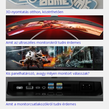
3D-nyomtatás otthon, közérthetően
Amit az ultraszéles monitorokról tudni érdemes
Kis panelhatározó, avagy milyen monitort válasszak?
Amit a monitorcsatlakozókról tudni érdemes