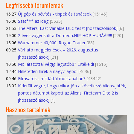
Legfrissebb fórumtémák
16:27
Új gép és bővítés - tippek és tanácsok
[15146]
16:06
Szét*** az ideg
[5535]
21:53
The Alters: Last Variable DLC teszt [hozzászólások]
[6]
19:00
2 éves vagyok itt a Domeon.HIP-HOP HURÁÁ!!!!!!
[270]
13:06
Warhammer 40,000: Rogue Trader
[88]
09:25
Várható megjelenések – 2026. augusztus
[hozzászólások]
[21]
10:50
Mit játszottál végig legutóbb? Értékeld!
[1616]
12:44
Hihetetlen hírek a nagyvilágból
[4636]
09:46
Filmsarok - mit láttál mostanában?
[43442]
13:02
Kiderült végre, hogy mikor jön a következő Aliens-játék,
pontos dátumot kapott az Aliens: Fireteam Elite 2 is
[hozzászólások]
[1]
Hasznos tartalmak