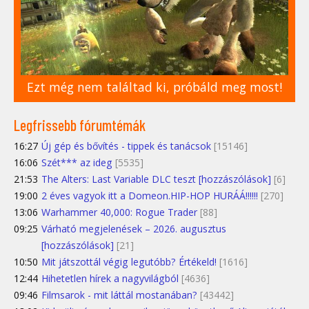
Ezt még nem találtad ki, próbáld meg most!
Legfrissebb fórumtémák
16:27
Új gép és bővítés - tippek és tanácsok
[15146]
16:06
Szét*** az ideg
[5535]
21:53
The Alters: Last Variable DLC teszt [hozzászólások]
[6]
19:00
2 éves vagyok itt a Domeon.HIP-HOP HURÁÁ!!!!!!
[270]
13:06
Warhammer 40,000: Rogue Trader
[88]
09:25
Várható megjelenések – 2026. augusztus
[hozzászólások]
[21]
10:50
Mit játszottál végig legutóbb? Értékeld!
[1616]
12:44
Hihetetlen hírek a nagyvilágból
[4636]
09:46
Filmsarok - mit láttál mostanában?
[43442]