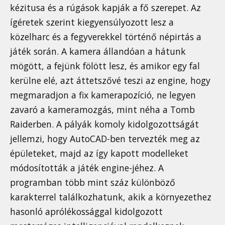
kézitusa és a rúgások kapják a fő szerepet. Az
ígéretek szerint kiegyensúlyozott lesz a
közelharc és a fegyverekkel történő népirtás a
játék során. A kamera állandóan a hátunk
mögött, a fejünk fölött lesz, és amikor egy fal
kerülne elé, azt áttetszővé teszi az engine, hogy
megmaradjon a fix kamerapozíció, ne legyen
zavaró a kameramozgás, mint néha a Tomb
Raiderben. A pályák komoly kidolgozottságát
jellemzi, hogy AutoCAD-ben tervezték meg az
épületeket, majd az így kapott modelleket
módosították a játék engine-jéhez. A
programban több mint száz különböző
karakterrel találkozhatunk, akik a környezethez
hasonló aprólékossággal kidolgozott