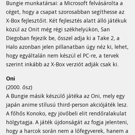
Bungie munkatársai: a Microsoft felvásárolta a
céget, hogy a csapat szorosabban segíthesse az
X-Box fejlesztőit. Két fejlesztés alatt álló játékuk
közül az Onit még régi székhelyükön, San
Diegoban fejezik be, ősszel adja ki a Take 2, a
Halo azonban jelen pillanatban úgy néz ki, lehet,
hogy egyáltalán nem készül el PC-re, a tervek
szerint inkább az X-Box verziót adják csak ki.
Oni
(2000. ősz)
A Bungie másik készülő játéka az Oni, mely egy
japán anime stílusú third-person akciójáték lesz.
A főhős Konoko, egy jövőbeli elit rendőralakulat
hölgytagja. A játék újdonságát az fogja jelenteni,
hogy a harcok során nem a lőfegyverek, hanem a