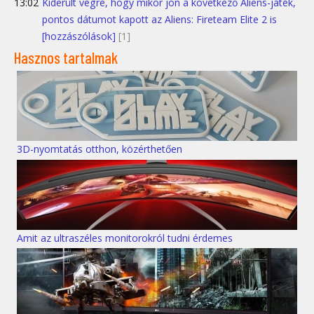
13:02
Kiderült végre, hogy mikor jön a következő Aliens-játék,
pontos dátumot kapott az Aliens: Fireteam Elite 2 is
[hozzászólások]
[1]
Hasznos tartalmak
3D-nyomtatás otthon, közérthetően
Amit az ultraszéles monitorokról tudni érdemes