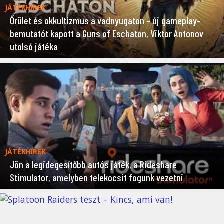
JÁTÉKHÍREK
Őrület és okkultizmus a vadnyugaton – új gameplay-
bemutatót kapott a Guns of Eschaton, Viktor Antonov
utolsó játéka
JÁTÉKHÍREK
Jön a legidegesítőbb autós játék, a Rideshare
Stimulator, amelyben telekocsit fogunk vezetni