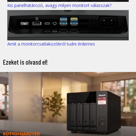
Kis panelhatározó, avagy milyen monitort válasszak?
Amit a monitorcsatlakozókról tudni érdemes
Ezeket is olvasd el!
KÜTYÜ+HARDVER