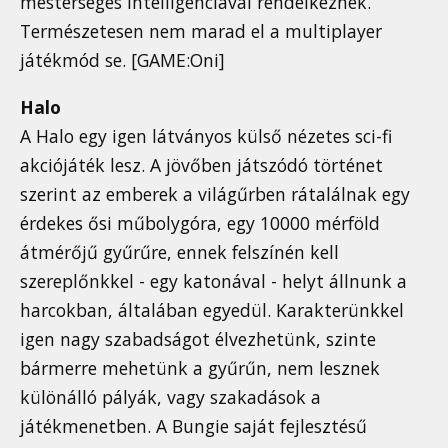
mesterséges intelligenciával rendelkeznek.
Természetesen nem marad el a multiplayer
játékmód se. [GAME:Oni]
Halo
A Halo egy igen látványos külső nézetes sci-fi
akciójáték lesz. A jövőben játszódó történet
szerint az emberek a világűrben rátalálnak egy
érdekes ősi műbolygóra, egy 10000 mérföld
átmérőjű gyűrűre, ennek felszínén kell
szereplőnkkel - egy katonával - helyt állnunk a
harcokban, általában egyedül. Karakterünkkel
igen nagy szabadságot élvezhetünk, szinte
bármerre mehetünk a gyűrűn, nem lesznek
különálló pályák, vagy szakadások a
játékmenetben. A Bungie saját fejlesztésű