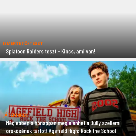
ISMERTETŐ/TESZT
Splatoon Raiders teszt – Kincs, ami van!
JÁTÉKHÍREK
Még ebben a hónapban megjelenhet a Bully szellemi
örökösének tartott Agefield High: Rock the School