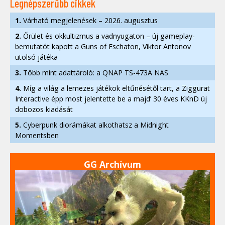
Legnépszerűbb cikkek
1.
Várható megjelenések – 2026. augusztus
2.
Őrület és okkultizmus a vadnyugaton – új gameplay-
bemutatót kapott a Guns of Eschaton, Viktor Antonov
utolsó játéka
3.
Több mint adattároló: a QNAP TS-473A NAS
4.
Míg a világ a lemezes játékok eltűnésétől tart, a Ziggurat
Interactive épp most jelentette be a majd’ 30 éves KKnD új
dobozos kiadását
5.
Cyberpunk diorámákat alkothatsz a Midnight
Momentsben
GG Archívum