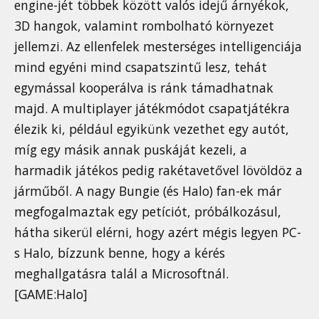
engine-jét többek között valós idejű árnyékok,
3D hangok, valamint rombolható környezet
jellemzi. Az ellenfelek mesterséges intelligenciája
mind egyéni mind csapatszintű lesz, tehát
egymással kooperálva is ránk támadhatnak
majd. A multiplayer játékmódot csapatjátékra
élezik ki, például egyikünk vezethet egy autót,
míg egy másik annak puskáját kezeli, a
harmadik játékos pedig rakétavetővel lövöldöz a
járműből. A nagy Bungie (és Halo) fan-ek már
megfogalmaztak egy petíciót, próbálkozásul,
hátha sikerül elérni, hogy azért mégis legyen PC-
s Halo, bízzunk benne, hogy a kérés
meghallgatásra talál a Microsoftnál.
[GAME:Halo]