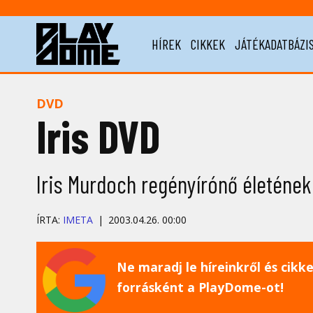
HÍREK
CIKKEK
JÁTÉKADATBÁZI
DVD
Iris DVD
Iris Murdoch regényírónő életének
ÍRTA:
IMETA
2003.04.26. 00:00
Ne maradj le híreinkről és cikkei
forrásként a PlayDome-ot!