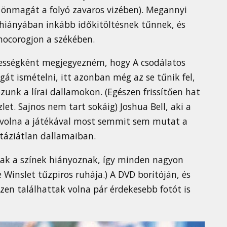
ri önmagát a folyó zavaros vizében). Megannyi
 hiányában inkább időkitöltésnek tűnnek, és
mocorogjon a székében.
kességként megjegyezném, hogy A csodálatos
gát ismételni, itt azonban még az se tűnik fel,
zunk a lírai dallamokon. (Egészen frissítően hat
let. Sajnos nem tart sokáig) Joshua Bell, aki a
 volna a játékával most semmit sem mutat a
ntáziátlan dallamaiban.
sak a színek hiányoznak, így minden nagyon
 Winslet tűzpiros ruhája.) A DVD borítóján, és
zen találhattak volna pár érdekesebb fotót is