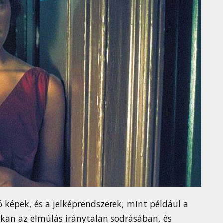
 képek, és a jelképrendszerek, mint például a
ukkan az elmúlás iránytalan sodrásában, és