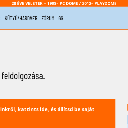
28 ÉVE VELETEK – 1998– PC DOME / 2012– PLAYDOME
S
KÜTYÜ/HARDVER
FÓRUM
GG
 feldolgozása.
nkről, kattints ide, és állítsd be saját