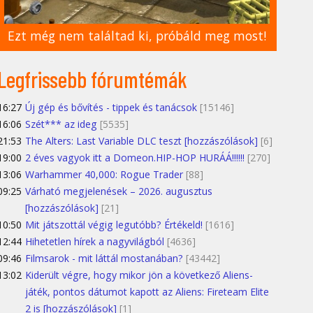
Ezt még nem találtad ki, próbáld meg most!
Legfrissebb fórumtémák
16:27
Új gép és bővítés - tippek és tanácsok
[15146]
16:06
Szét*** az ideg
[5535]
21:53
The Alters: Last Variable DLC teszt [hozzászólások]
[6]
19:00
2 éves vagyok itt a Domeon.HIP-HOP HURÁÁ!!!!!!
[270]
13:06
Warhammer 40,000: Rogue Trader
[88]
09:25
Várható megjelenések – 2026. augusztus
[hozzászólások]
[21]
10:50
Mit játszottál végig legutóbb? Értékeld!
[1616]
12:44
Hihetetlen hírek a nagyvilágból
[4636]
09:46
Filmsarok - mit láttál mostanában?
[43442]
13:02
Kiderült végre, hogy mikor jön a következő Aliens-
játék, pontos dátumot kapott az Aliens: Fireteam Elite
2 is [hozzászólások]
[1]