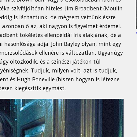
téka szívfájdítóan hiteles. Jim Broadbent (Moulin
t eddig is láthattunk, de mégsem vettünk észre
 azonban ő az, aki nagyon is figyelmet érdemel.
adbent tökéletes ellenpéldái Iris alakjának, de a
ai hasonlósága adja. John Bayley olyan, mint egy
lemorzsolódások ellenére is változatlan. Ugyanúgy
y öltözködik, és a színészi játékon túl
éniségnek. Tudjuk, milyen volt, azt is tudjuk,
bent és Hugh Boneville (hiszen hogyan is létezne
tesen kiegészítik egymást.