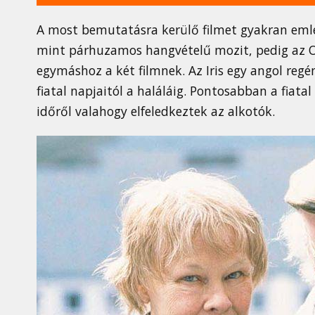
A most bemutatásra kerülő filmet gyakran emle
mint párhuzamos hangvételű mozit, pedig az Os
egymáshoz a két filmnek. Az Iris egy angol regé
fiatal napjaitól a haláláig. Pontosabban a fiata
időről valahogy elfeledkeztek az alkotók.