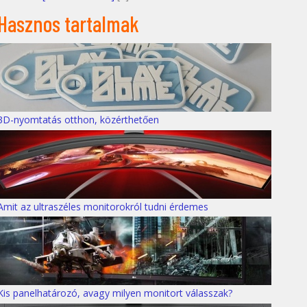
Hasznos tartalmak
3D-nyomtatás otthon, közérthetően
Amit az ultraszéles monitorokról tudni érdemes
Kis panelhatározó, avagy milyen monitort válasszak?