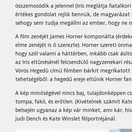
összemosódik a jelennel (Iris meglátja fiatalko
értékes gondolat rejlik bennük, de magyarázat
sehogy sem tudja megállni az ember, hogy ne 
A film zenéjét James Horner komponálta (érde
elme zenéjét is ő szerezte). Horner szereti önma
hogy szól valami a háttérben, inkább csak ásíto
az Iris eltűnésénél felcsendülő nagyzenekari rész
Vörös Hegedű című filmben bárkit megríkatott
tehetségéből: a hegedű ereje eltűnik Horner fa
A kép minőségével nincs baj, tulajdonképpen c
tompa, fakó, és erőtlen. (Kivételnek számít Kate
belsején ugyanaz a kép vár minket, ami kár, his
Judi Dench és Kate Winslet félportréjánál.