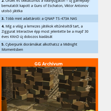
2.
Őrület és okkultizmus a vadnyugaton – új gameplay-
bemutatót kapott a Guns of Eschaton, Viktor Antonov
utolsó játéka
3.
Több mint adattároló: a QNAP TS-473A NAS
4.
Míg a világ a lemezes játékok eltűnésétől tart, a
Ziggurat Interactive épp most jelentette be a majd’ 30
éves KKnD új dobozos kiadását
5.
Cyberpunk diorámákat alkothatsz a Midnight
Momentsben
GG Archívum