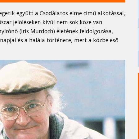
getik együtt a Csodálatos elme című alkotással,
car jelöléseken kívül nem sok köze van
nyírónő (Iris Murdoch) életének feldolgozása,
l napjai és a halála története, mert a közbe eső