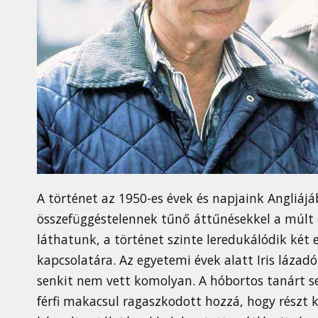
A történet az 1950-es évek és napjaink Angliájá
összefüggéstelennek tűnő áttűnésekkel a múlt és
láthatunk, a történet szinte leredukálódik két e
kapcsolatára. Az egyetemi évek alatt Iris lázadó
senkit nem vett komolyan. A hóbortos tanárt se
férfi makacsul ragaszkodott hozzá, hogy részt k