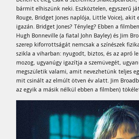
bármit elhiszünk neki. Eszköztelen, egyszerű já
Rouge, Bridget Jones naplója, Little Voice), aki
igazán. Bridget Jones? Tényleg? Ebben a filmben
Hugh Bonneville (a fiatal John Bayley) és Jim Bro
szerep kiforrottságát nemcsak a színészek fizik
szikla a viharban: nyugodt, biztos, és az apró 
mozog, ugyanúgy igazítja a szemüvegét, ugyanúg
megszületik valami, amit nevezhetünk teljes egy
mit csinált az elmúlt ötven év alatt. Jim Broad
az egyik a másik nélkül ebben a filmben) tökéle