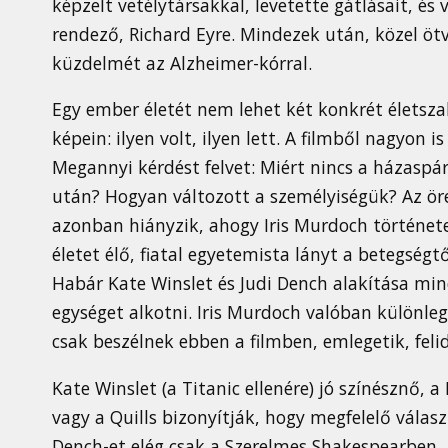
képzelt vetélytársakkal, levetette gátlásait, és 
rendező, Richard Eyre. Mindezek után, közel öt
küzdelmét az Alzheimer-kórral.
Egy ember életét nem lehet két konkrét életsza
képein: ilyen volt, ilyen lett. A filmből nagyon 
Megannyi kérdést felvet: Miért nincs a házaspá
után? Hogyan változott a személyiségük? Az ör
azonban hiányzik, ahogy Iris Murdoch története
életet élő, fiatal egyetemista lányt a betegségt
Habár Kate Winslet és Judi Dench alakítása mi
egységet alkotni. Iris Murdoch valóban különleg
csak beszélnek ebben a filmben, emlegetik, felidé
Kate Winslet (a Titanic ellenére) jó színésznő,
vagy a Quills bizonyítják, hogy megfelelő választ
Dench-et elég csak a Szerelmes Shakespearben, 