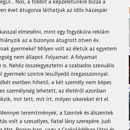
végül... Nos, a többit a képzeletünkre bízza a
ven évet átugorva láthatjuk az idős házaspár
kasszal elmesélni, mint egy fogyókúra-reklám
is hiányzik az a bizonyos átugrott ötven év.
rnak gyermeke? Milyen volt az életük az egyetem
egség nem állapot. Folyamat. A folyamat
 is. Nehéz összeegyeztetni a szabados szexuális
ől gyermeki szintre lesüllyedő öregasszonnyal.
ndkét esetben hihető, a két személy nem képes
es személyiség lehetett, az életéről azonban
zik, mit tett, mit írt, milyen sikereket ért el.
 a Mennyei teremtmények, a Szentek és álszentek
ás volt a szeszélyes, fiatal lány szerepére. Judi
a Mrs. Brown-ban, vagy a Csokoládéban látni és