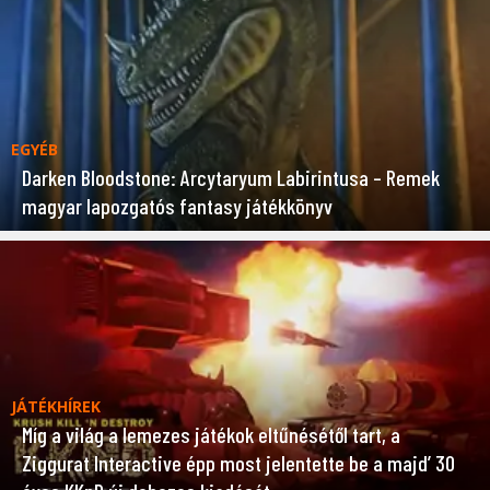
EGYÉB
Darken Bloodstone: Arcytaryum Labirintusa – Remek
magyar lapozgatós fantasy játékkönyv
JÁTÉKHÍREK
Míg a világ a lemezes játékok eltűnésétől tart, a
Ziggurat Interactive épp most jelentette be a majd’ 30