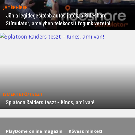
JÁTÉKHÍREK
Jön a legidegesítőbb autós játék, a Rideshare
Stimulator, amelyben telekocsit fogunk vezetni
ISMERTETŐ/TESZT
Splatoon Raiders teszt – Kincs, ami van!
PlayDome online magazin
Kövess minket!