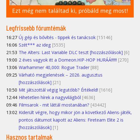
Ezt még nem találtad ki, próbáld meg most!
Legfrissebb fórumtémák
16:27
Új gép és bővítés - tippek és tanácsok
[15146]
16:06
Szét*** az ideg
[5535]
21:53
The Alters: Last Variable DLC teszt [hozzászólások]
[6]
19:00
2 éves vagyok itt a Domeon.HIP-HOP HURÁÁ!!!!!!
[270]
13:06
Warhammer 40,000: Rogue Trader
[88]
09:25
Várható megjelenések – 2026. augusztus
[hozzászólások]
[21]
10:50
Mit játszottál végig legutóbb? Értékeld!
[1616]
12:44
Hihetetlen hírek a nagyvilágból
[4636]
09:46
Filmsarok - mit láttál mostanában?
[43442]
13:02
Kiderült végre, hogy mikor jön a következő Aliens-játék,
pontos dátumot kapott az Aliens: Fireteam Elite 2 is
[hozzászólások]
[1]
Hasznos tartalmak