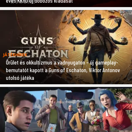
éves KKnD új dobozos kiadását
JÁTÉKHÍREK
Őrület és okkultizmus a vadnyugaton – új gameplay-
bemutatót kapott a Guns of Eschaton, Viktor Antonov
utolsó játéka