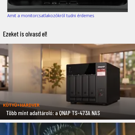
Amit a monitorcsatlakozókról tudni érdemes
Ezeket is olvasd el!
KÜTYÜ+HARDVER
Több mint adattároló: a QNAP TS-473A NAS