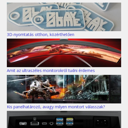
3D-nyomtatás otthon, közérthetően
Amit az ultraszéles monitorokról tudni érdemes
Kis panelhatározó, avagy milyen monitort válasszak?