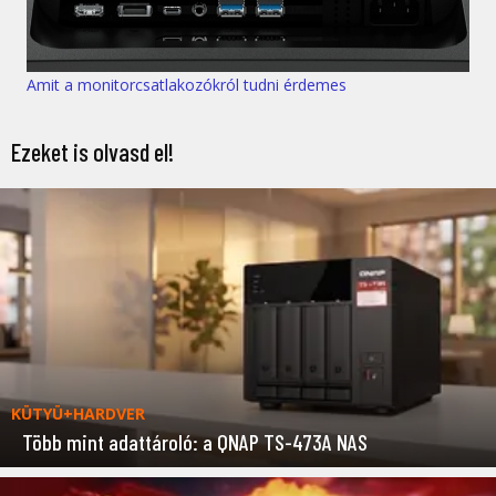
Amit a monitorcsatlakozókról tudni érdemes
Ezeket is olvasd el!
KÜTYÜ+HARDVER
Több mint adattároló: a QNAP TS-473A NAS