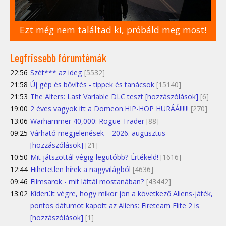
Ezt még nem találtad ki, próbáld meg most!
Legfrissebb fórumtémák
22:56
Szét*** az ideg
[5532]
21:58
Új gép és bővítés - tippek és tanácsok
[15140]
21:53
The Alters: Last Variable DLC teszt [hozzászólások]
[6]
19:00
2 éves vagyok itt a Domeon.HIP-HOP HURÁÁ!!!!!!
[270]
13:06
Warhammer 40,000: Rogue Trader
[88]
09:25
Várható megjelenések – 2026. augusztus
[hozzászólások]
[21]
10:50
Mit játszottál végig legutóbb? Értékeld!
[1616]
12:44
Hihetetlen hírek a nagyvilágból
[4636]
09:46
Filmsarok - mit láttál mostanában?
[43442]
13:02
Kiderült végre, hogy mikor jön a következő Aliens-játék,
pontos dátumot kapott az Aliens: Fireteam Elite 2 is
[hozzászólások]
[1]