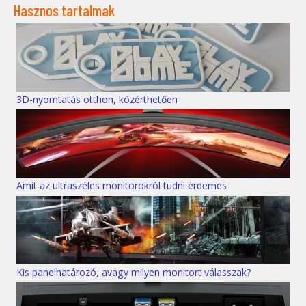
Hasznos tartalmak
3D-nyomtatás otthon, közérthetően
Amit az ultraszéles monitorokról tudni érdemes
Kis panelhatározó, avagy milyen monitort válasszak?