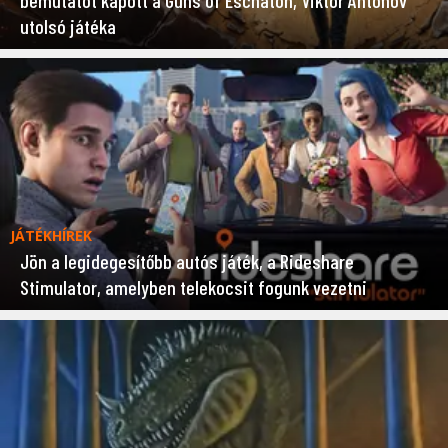
utolsó játéka
JÁTÉKHÍREK
Jön a legidegesítőbb autós játék, a Rideshare
Stimulator, amelyben telekocsit fogunk vezetni