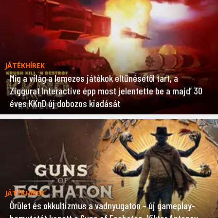
JÁTÉKHÍREK
Míg a világ a lemezes játékok eltűnésétől tart, a
Ziggurat Interactive épp most jelentette be a majd’ 30
éves KKnD új dobozos kiadását
JÁTÉKHÍREK
Őrület és okkultizmus a vadnyugaton – új gameplay-
bemutatót kapott a Guns of Eschaton, Viktor Antonov