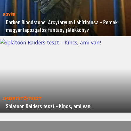
EGYÉB
Darken Bloodstone: Arcytaryum Labirintusa – Remek
magyar lapozgatós fantasy játékkönyv
ISMERTETŐ/TESZT
Splatoon Raiders teszt – Kincs, ami van!