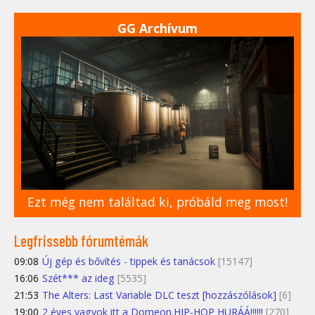
GG Archívum
Ezt még nem találtad ki, próbáld meg most!
Legfrissebb fórumtémák
09:08
Új gép és bővítés - tippek és tanácsok
[15147]
16:06
Szét*** az ideg
[5535]
21:53
The Alters: Last Variable DLC teszt [hozzászólások]
[6]
19:00
2 éves vagyok itt a Domeon.HIP-HOP HURÁÁ!!!!!!
[270]