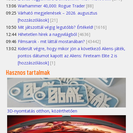
13:06
Warhammer 40,000: Rogue Trader
[88]
09:25
Várható megjelenések – 2026. augusztus
[hozzászólások]
[21]
10:50
Mit játszottál végig legutóbb? Értékeld!
[1616]
12:44
Hihetetlen hírek a nagyvilágból
[4636]
09:46
Filmsarok - mit láttál mostanában?
[43442]
13:02
Kiderült végre, hogy mikor jön a következő Aliens-játék,
pontos dátumot kapott az Aliens: Fireteam Elite 2 is
[hozzászólások]
[1]
Hasznos tartalmak
3D-nyomtatás otthon, közérthetően