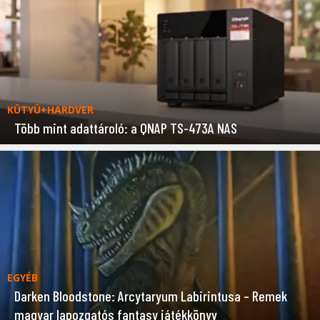
KÜTYÜ+HARDVER
Több mint adattároló: a QNAP TS-473A NAS
EGYÉB
Darken Bloodstone: Arcytaryum Labirintusa – Remek
magyar lapozgatós fantasy játékkönyv