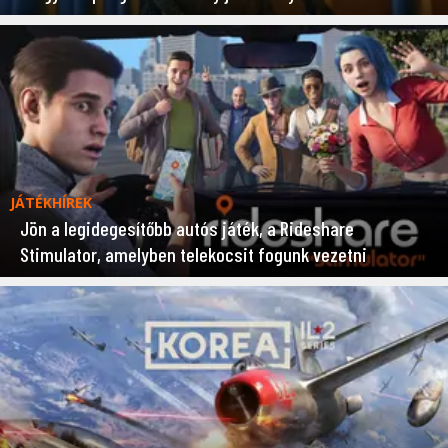
JÁTÉKHÍREK
Jön a legidegesítőbb autós játék, a Rideshare
Stimulator, amelyben telekocsit fogunk vezetni