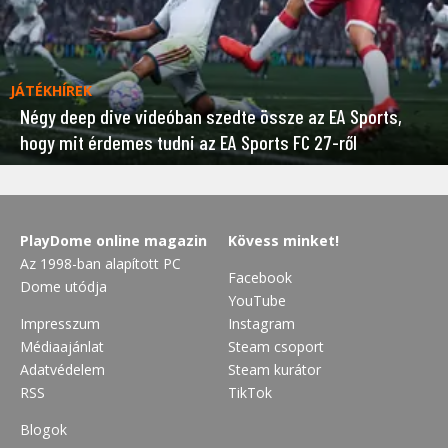
JÁTÉKHÍREK
Négy deep dive videóban szedte össze az EA Sports,
hogy mit érdemes tudni az EA Sports FC 27-ről
PlayDome online magazin
Kövess minket!
Az 1998-ban alapított PC
Facebook
Dome utódja
YouTube
Impresszum
Instagram
Médiaajánlat
Steam csoport
Adatvédelem
Steam kurátor
RSS
TikTok
Blogok