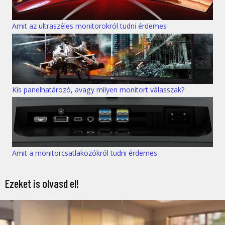
Amit az ultraszéles monitorokról tudni érdemes
Kis panelhatározó, avagy milyen monitort válasszak?
Amit a monitorcsatlakozókról tudni érdemes
Ezeket is olvasd el!