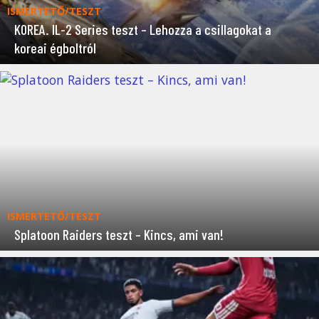
ISMERTETŐ/TESZT
KOREA. IL-2 Series teszt – Lehozza a csillagokat a
koreai égboltról
ISMERTETŐ/TESZT
Splatoon Raiders teszt – Kincs, ami van!