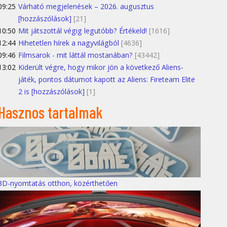
09:25
Várható megjelenések – 2026. augusztus
[hozzászólások]
[21]
10:50
Mit játszottál végig legutóbb? Értékeld!
[1616]
12:44
Hihetetlen hírek a nagyvilágból
[4636]
09:46
Filmsarok - mit láttál mostanában?
[43442]
13:02
Kiderült végre, hogy mikor jön a következő Aliens-
játék, pontos dátumot kapott az Aliens: Fireteam Elite
2 is [hozzászólások]
[1]
Hasznos tartalmak
3D-nyomtatás otthon, közérthetően