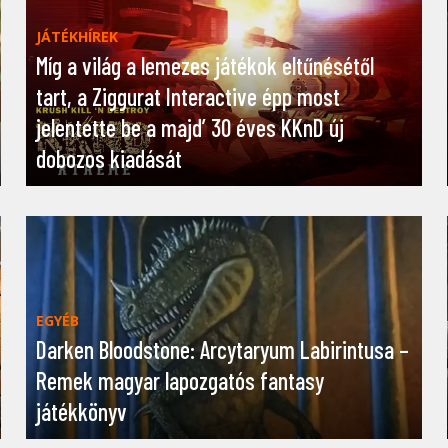
JÁTÉKHÍREK
Míg a világ a lemezes játékok eltűnésétől
tart, a Ziggurat Interactive épp most
jelentette be a majd’ 30 éves KKnD új
dobozos kiadását
EGYÉB
Darken Bloodstone: Arcytaryum Labirintusa –
Remek magyar lapozgatós fantasy
játékkönyv