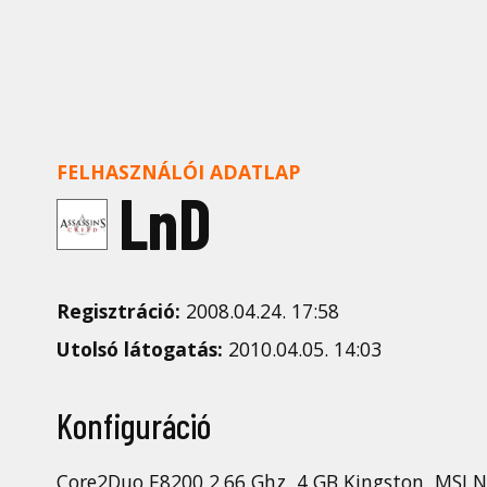
FELHASZNÁLÓI ADATLAP
LnD
Regisztráció:
2008.04.24. 17:58
Utolsó látogatás:
2010.04.05. 14:03
Konfiguráció
Core2Duo E8200 2.66 Ghz, 4 GB Kingston, MSI 