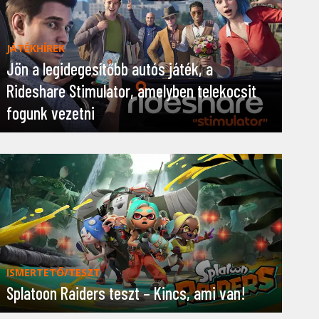
JÁTÉKHÍREK
Jön a legidegesítőbb autós játék, a
Rideshare Stimulator, amelyben telekocsit
fogunk vezetni
ISMERTETŐ/TESZT
Splatoon Raiders teszt – Kincs, ami van!