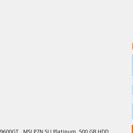
N9600GT , MSI P7N SLI Platinum, 500 GB HDD