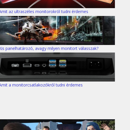
Amit az ultraszéles monitorokról tudni érdemes
Kis panelhatározó, avagy milyen monitort válasszak?
Amit a monitorcsatlakozókról tudni érdemes