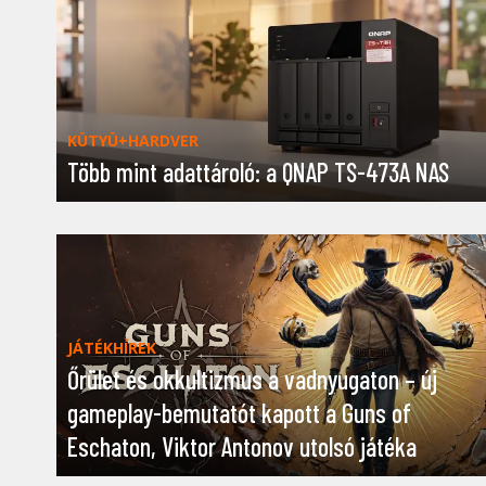
KÜTYÜ+HARDVER
Több mint adattároló: a QNAP TS-473A NAS
JÁTÉKHÍREK
Őrület és okkultizmus a vadnyugaton – új
gameplay-bemutatót kapott a Guns of
Eschaton, Viktor Antonov utolsó játéka