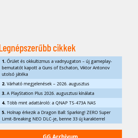
Legnépszerűbb cikkek
1.
Őrület és okkultizmus a vadnyugaton – új gameplay-
bemutatót kapott a Guns of Eschaton, Viktor Antonov
utolsó játéka
2.
Várható megjelenések – 2026. augusztus
3.
A PlayStation Plus 2026. augusztusi kínálata
4.
Több mint adattároló: a QNAP TS-473A NAS
5.
Holnap érkezik a Dragon Ball: Sparking! ZERO Super
Limit-Breaking NEO DLC-je, benne 33 új karakterrel
GG Archívum