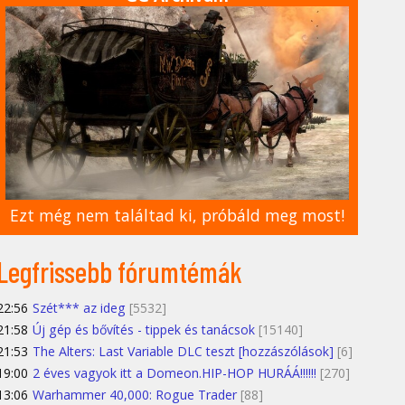
Ezt még nem találtad ki, próbáld meg most!
Legfrissebb fórumtémák
22:56
Szét*** az ideg
[5532]
21:58
Új gép és bővítés - tippek és tanácsok
[15140]
21:53
The Alters: Last Variable DLC teszt [hozzászólások]
[6]
19:00
2 éves vagyok itt a Domeon.HIP-HOP HURÁÁ!!!!!!
[270]
13:06
Warhammer 40,000: Rogue Trader
[88]