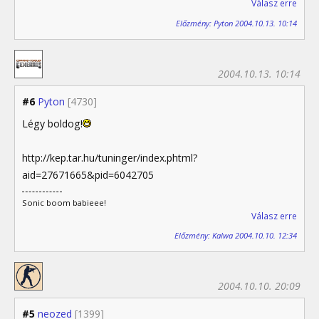
Válasz erre
Előzmény: Pyton 2004.10.13. 10:14
2004.10.13. 10:14
#6
Pyton
[4730]
Légy boldog!
http://kep.tar.hu/tuninger/index.phtml?
aid=27671665&pid=6042705
Sonic boom babieee!
Válasz erre
Előzmény: Kalwa 2004.10.10. 12:34
2004.10.10. 20:09
#5
neozed
[1399]