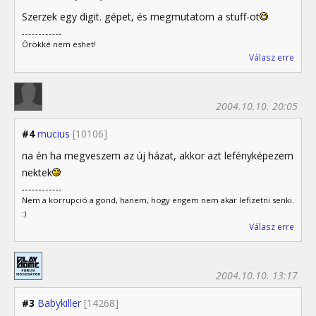
Szerzek egy digit. gépet, és megmutatom a stuff-ot
Örökké nem eshet!
Válasz erre
2004.10.10. 20:05
#4
mucius
[10106]
na én ha megveszem az új házat, akkor azt lefényképezem
nektek
Nem a korrupció a gond, hanem, hogy engem nem akar lefizetni senki.
:)
Válasz erre
2004.10.10. 13:17
#3
Babykiller
[14268]