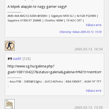
A képek alapján te nagy gamer vagy!!
AMD A64 AM2 X2 4200+@5000+ | Gigabyte M59-SLI | 4x1GB PQI/800 |
Sapphire X1950 XT 256MB | Chieftec 400W | 19' AOC CRT |
Válasz erre
Előzmény: Kalwa 2005.03.13. 15:59
2005.03.13. 16:54
#9
cucli1
[528]
http://www.sg.hu/galeria.php?
guid=1081104227&status=galeria&galeria=h%E1t+nemtom+%
:: Asus P5B :: D805@3,5ghz :: 2x512 667mhz :: BBA X850XT :: AGM 19" TFT
::
Válasz erre
2005.03.13. 15:59