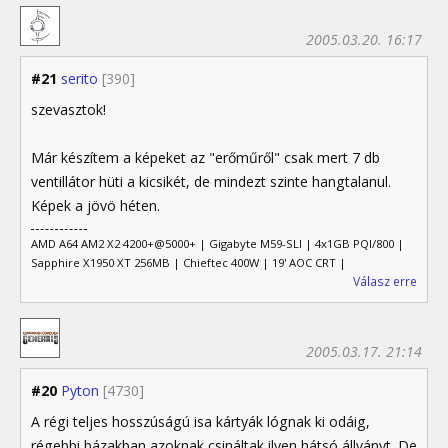
2005.03.20. 16:17
#21
serito
[390]
szevasztok!
Már készítem a képeket az "erőműről" csak mert 7 db
ventillátor hüti a kicsikét, de mindezt szinte hangtalanul.
Képek a jövö héten.
AMD A64 AM2 X2 4200+@5000+ | Gigabyte M59-SLI | 4x1GB PQI/800 |
Sapphire X1950 XT 256MB | Chieftec 400W | 19' AOC CRT |
Válasz erre
2005.03.17. 21:14
#20
Pyton
[4730]
A régi teljes hosszúságú isa kártyák lógnak ki odáig,
régebbi bázakban azoknak csináltak ilyen hátsó állványt. De