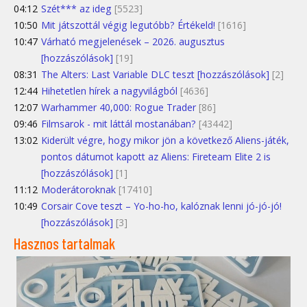
04:12
Szét*** az ideg
[5523]
10:50
Mit játszottál végig legutóbb? Értékeld!
[1616]
10:47
Várható megjelenések – 2026. augusztus
[hozzászólások]
[19]
08:31
The Alters: Last Variable DLC teszt [hozzászólások]
[2]
12:44
Hihetetlen hírek a nagyvilágból
[4636]
12:07
Warhammer 40,000: Rogue Trader
[86]
09:46
Filmsarok - mit láttál mostanában?
[43442]
13:02
Kiderült végre, hogy mikor jön a következő Aliens-játék,
pontos dátumot kapott az Aliens: Fireteam Elite 2 is
[hozzászólások]
[1]
11:12
Moderátoroknak
[17410]
10:49
Corsair Cove teszt – Yo-ho-ho, kalóznak lenni jó-jó-jó!
[hozzászólások]
[3]
Hasznos tartalmak