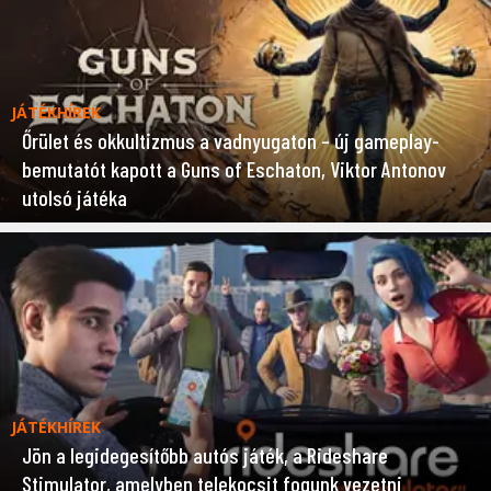
JÁTÉKHÍREK
Őrület és okkultizmus a vadnyugaton – új gameplay-
bemutatót kapott a Guns of Eschaton, Viktor Antonov
utolsó játéka
JÁTÉKHÍREK
Jön a legidegesítőbb autós játék, a Rideshare
Stimulator, amelyben telekocsit fogunk vezetni