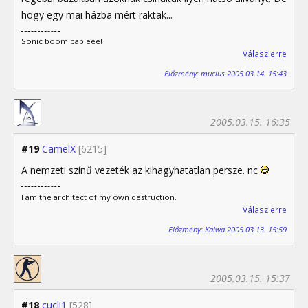
hogy egy mai házba mért raktak...
Sonic boom babieee!
Válasz erre
Előzmény: mucius 2005.03.14. 15:43
2005.03.15. 16:35
#19
CamelX
[6215]
A nemzeti színű vezeték az kihagyhatatlan persze. nc
I am the architect of my own destruction.
Válasz erre
Előzmény: Kalwa 2005.03.13. 15:59
2005.03.15. 15:37
#18
cucli1
[528]