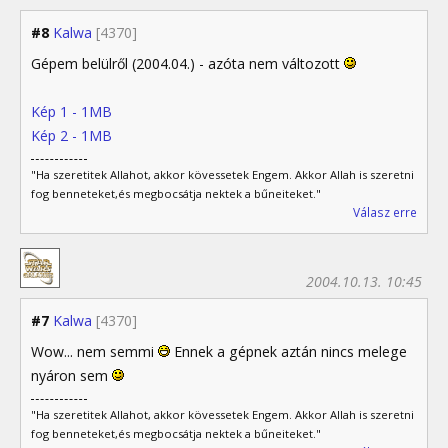
#8
Kalwa
[4370]
Gépem belülről (2004.04.) - azóta nem változott
Kép 1 - 1MB
Kép 2 - 1MB
"Ha szeretitek Allahot, akkor kövessetek Engem. Akkor Allah is szeretni
fog benneteket,és megbocsátja nektek a bűneiteket."
Válasz erre
2004.10.13. 10:45
#7
Kalwa
[4370]
Wow... nem semmi
Ennek a gépnek aztán nincs melege
nyáron sem
"Ha szeretitek Allahot, akkor kövessetek Engem. Akkor Allah is szeretni
fog benneteket,és megbocsátja nektek a bűneiteket."