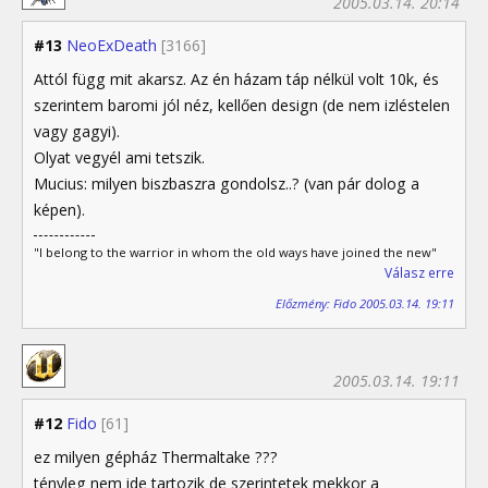
2005.03.14. 20:14
#13
NeoExDeath
[3166]
Attól függ mit akarsz. Az én házam táp nélkül volt 10k, és
szerintem baromi jól néz, kellően design (de nem izléstelen
vagy gagyi).
Olyat vegyél ami tetszik.
Mucius: milyen biszbaszra gondolsz..? (van pár dolog a
képen).
"I belong to the warrior in whom the old ways have joined the new"
Válasz erre
Előzmény: Fido 2005.03.14. 19:11
2005.03.14. 19:11
#12
Fido
[61]
ez milyen gépház Thermaltake ???
tényleg nem ide tartozik de szerintetek mekkor a