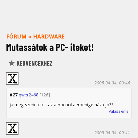
FÓRUM
»
HARDWARE
Mutassátok a PC- iteket!
KEDVENCEKHEZ
2005.04.04. 00:44
#27
qwer2468
[126]
ja meg szerintetek az aerocool aeroenige háza jó??
Válasz erre
2005.04.04. 00:41