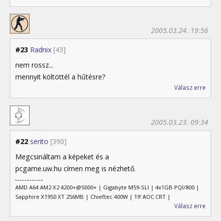
2005.03.24. 19:56
#23
Radnix
[43]
nem rossz...
mennyit költöttél a hűtésre?
Válasz erre
2005.03.23. 09:34
#22
serito
[390]
Megcsináltam a képeket és a
pcgame.uw.hu címen meg is nézhető.
AMD A64 AM2 X2 4200+@5000+ | Gigabyte M59-SLI | 4x1GB PQI/800 |
Sapphire X1950 XT 256MB | Chieftec 400W | 19' AOC CRT |
Válasz erre