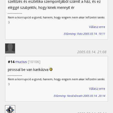
szellőzés és esztétika szempontjából számít a ház, és ez
eléggé szubjektív, hogy kinek mennyit ér
Nem a korrupció a gond, hanem, hogy engem nem akar lefizetni senki.
:)
Válasz erre
Előzmény: Fido 2005.03.14. 19:11
2005.03.14. 21:08
#14
mucius
[10106]
pirossal be van karikázva
Nem a korrupció a gond, hanem, hogy engem nem akar lefizetni senki.
:)
Válasz erre
Előzmény: NeoExDeath 2005.03.14. 20:14