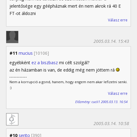
jelentősége egy géépháznak mert én nem akrok rá 40 E
FT-ot áldozni
Válasz erre
2005.03.14. 15:43
#11
mucius
[10106]
egyébként
ez a biszbasz
mi célt szolgál?
az én házamban is van, de eddig még nem jöttem rá
Nem a korrupció a gond, hanem, hogy engem nem akar lefizetni senki.
:)
Válasz erre
Előzmény: cucli1 2005.03.13. 16:54
2005.03.14. 10:58
#10
serito
[390]