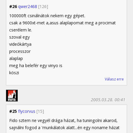
#26
qwer2468
[126]
100000ft csinálnátok nekem egy gépet.
csak a 9600xt-met a,asus alaplapomat meg a procimat
cserélem le.
szoval egy
videókártya
processzor
alaplap
meg ha belefér egy vinyo is
köszi
Válasz erre
2005.03.28. 00:41
#25
flycorvus
[15]
Fido sztem ne vegyél drága házat, ha tuningolni akarod,
sajnálni fogod a 'munkálatok alatt...én egy noname házat