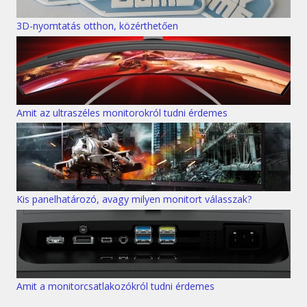
3D-nyomtatás otthon, közérthetően
Amit az ultraszéles monitorokról tudni érdemes
Kis panelhatározó, avagy milyen monitort válasszak?
Amit a monitorcsatlakozókról tudni érdemes