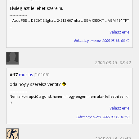
Elvileg azt le lehet szerelni.
:: Asus P5B :: D805@3,5ghz :: 2x512 667mhz :: BBA X850XT :: AGM 19" TFT
::
Válasz erre
Előzmény: mucius 2005.03.15. 08:42
2005.03.15. 08:42
#17
mucius
[10106]
oda hogy szerelsz ventit?
Nem a korrupció a gond, hanem, hogy engem nem akar lefizetni senki.
:)
Válasz erre
Előzmény: cucli1 2005.03.15. 01:50
2005.03.15. 01:50