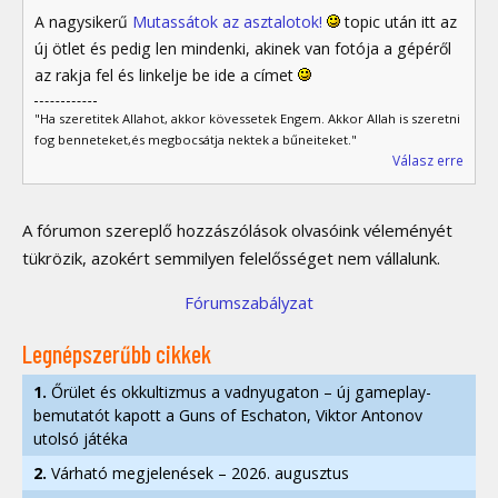
A nagysikerű
Mutassátok az asztalotok!
topic után itt az
új ötlet és pedig len mindenki, akinek van fotója a gépéről
az rakja fel és linkelje be ide a címet
"Ha szeretitek Allahot, akkor kövessetek Engem. Akkor Allah is szeretni
fog benneteket,és megbocsátja nektek a bűneiteket."
Válasz erre
A fórumon szereplő hozzászólások olvasóink véleményét
tükrözik, azokért semmilyen felelősséget nem vállalunk.
Fórumszabályzat
Legnépszerűbb cikkek
1.
Őrület és okkultizmus a vadnyugaton – új gameplay-
bemutatót kapott a Guns of Eschaton, Viktor Antonov
utolsó játéka
2.
Várható megjelenések – 2026. augusztus