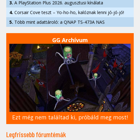
3.
A PlayStation Plus 2026. augusztusi kínálata
4.
Corsair Cove teszt – Yo-ho-ho, kalóznak lenni jó-jó-jó!
5.
Több mint adattároló: a QNAP TS-473A NAS
GG Archívum
Ezt még nem találtad ki, próbáld meg most!
Legfrissebb fórumtémák