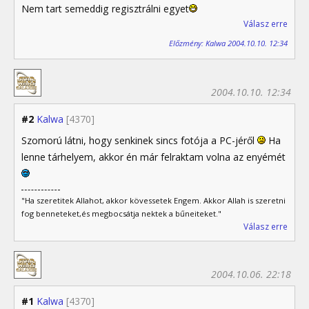
Nem tart semeddig regisztrálni egyet
Válasz erre
Előzmény: Kalwa 2004.10.10. 12:34
2004.10.10. 12:34
#2
Kalwa
[4370]
Szomorú látni, hogy senkinek sincs fotója a PC-jéről
Ha
lenne tárhelyem, akkor én már felraktam volna az enyémét
"Ha szeretitek Allahot, akkor kövessetek Engem. Akkor Allah is szeretni
fog benneteket,és megbocsátja nektek a bűneiteket."
Válasz erre
2004.10.06. 22:18
#1
Kalwa
[4370]