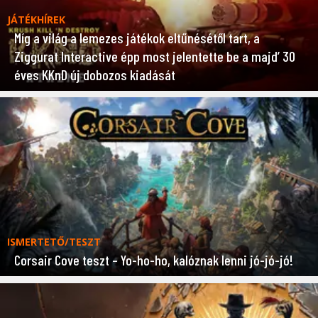
JÁTÉKHÍREK
Míg a világ a lemezes játékok eltűnésétől tart, a
Ziggurat Interactive épp most jelentette be a majd’ 30
éves KKnD új dobozos kiadását
ISMERTETŐ/TESZT
Corsair Cove teszt – Yo-ho-ho, kalóznak lenni jó-jó-jó!