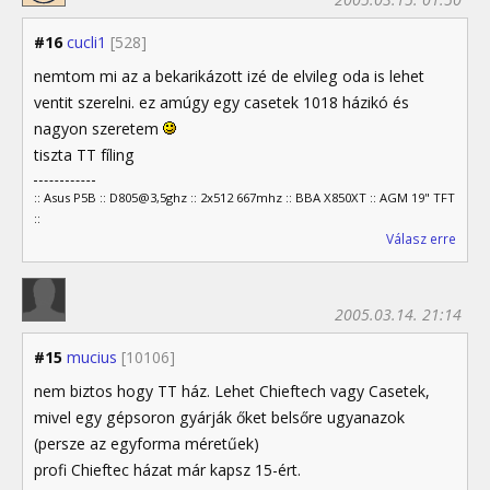
#16
cucli1
[528]
nemtom mi az a bekarikázott izé de elvileg oda is lehet
ventit szerelni. ez amúgy egy casetek 1018 házikó és
nagyon szeretem
tiszta TT fíling
:: Asus P5B :: D805@3,5ghz :: 2x512 667mhz :: BBA X850XT :: AGM 19" TFT
::
Válasz erre
2005.03.14. 21:14
#15
mucius
[10106]
nem biztos hogy TT ház. Lehet Chieftech vagy Casetek,
mivel egy gépsoron gyárják őket belsőre ugyanazok
(persze az egyforma méretűek)
profi Chieftec házat már kapsz 15-ért.