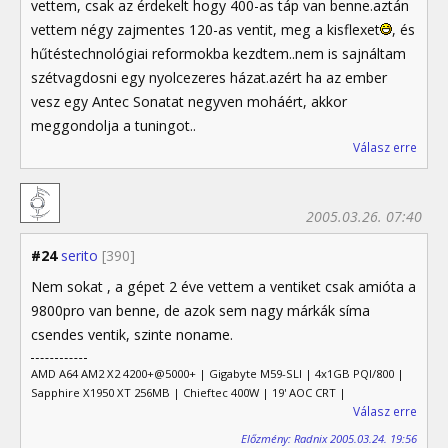
vettem, csak az érdekelt hogy 400-as táp van benne.aztán
vettem négy zajmentes 120-as ventit, meg a kisflexet
, és
hűtéstechnológiai reformokba kezdtem..nem is sajnáltam
szétvagdosni egy nyolcezeres házat.azért ha az ember
vesz egy Antec Sonatat negyven moháért, akkor
meggondolja a tuningot..
Válasz erre
2005.03.26. 07:40
#24
serito
[390]
Nem sokat , a gépet 2 éve vettem a ventiket csak amióta a
9800pro van benne, de azok sem nagy márkák síma
csendes ventik, szinte noname.
AMD A64 AM2 X2 4200+@5000+ | Gigabyte M59-SLI | 4x1GB PQI/800 |
Sapphire X1950 XT 256MB | Chieftec 400W | 19' AOC CRT |
Válasz erre
Előzmény: Radnix 2005.03.24. 19:56