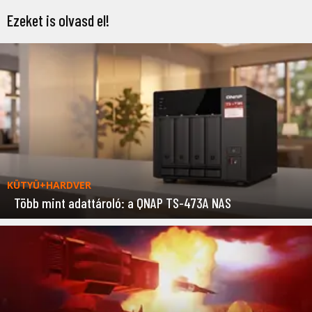
Ezeket is olvasd el!
KÜTYÜ+HARDVER
Több mint adattároló: a QNAP TS-473A NAS