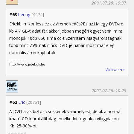
2001.07.26. 19:37
#63
hering
[4574]
Eric:kb. mikor lesz ez az áremelkedés?Ez az.Ha egy DVD-re
kb 4.7 GB-t adat fér,akkor jobban megéri egyet venni,mint
mondjuk 10db 650 sima cd-t.Szerintem Magyarországnak
több mint 75%-nak nincs DVD-je habár most már elég
normális áron kaphatók.
http://www.jatekok.hu
Válasz erre
2001.07.26. 10:23
#62
Eric
[20761]
A DVD árak biztos csökkenek valamelyest, de pl. a normál
írható CD-k árai állítólag emelkedni fognak a világpiacon.
Kb. 25-30%-ot