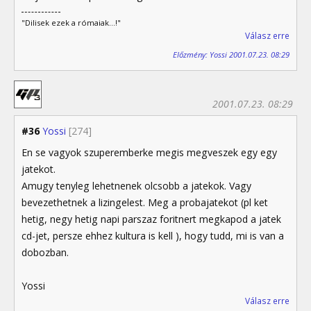
"Dilisek ezek a rómaiak...!"
Válasz erre
Előzmény: Yossi 2001.07.23. 08:29
2001.07.23. 08:29
#36
Yossi
[274]
En se vagyok szuperemberke megis megveszek egy egy
jatekot.
Amugy tenyleg lehetnenek olcsobb a jatekok. Vagy
bevezethetnek a lizingelest. Meg a probajatekot (pl ket
hetig, negy hetig napi parszaz foritnert megkapod a jatek
cd-jet, persze ehhez kultura is kell ), hogy tudd, mi is van a
dobozban.
Yossi
Válasz erre