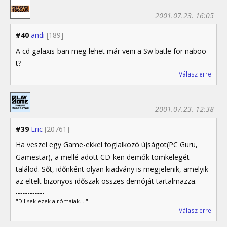
2001.07.23. 16:05
#40
andi
[189]
A cd galaxis-ban meg lehet már veni a Sw batle for naboo-
t?
Válasz erre
2001.07.23. 12:38
#39
Eric
[20761]
Ha veszel egy Game-ekkel foglalkozó újságot(PC Guru,
Gamestar), a mellé adott CD-ken demók tömkelegét
találod. Sőt, időnként olyan kiadvány is megjelenik, amelyik
az eltelt bizonyos időszak összes demóját tartalmazza.
"Dilisek ezek a rómaiak...!"
Válasz erre