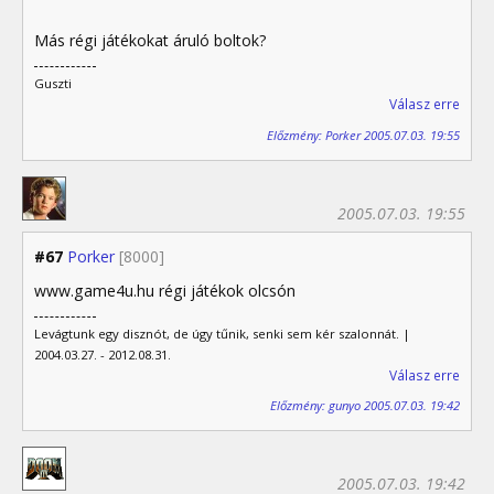
Más régi játékokat áruló boltok?
Guszti
Válasz erre
Előzmény: Porker 2005.07.03. 19:55
2005.07.03. 19:55
#67
Porker
[8000]
www.game4u.hu régi játékok olcsón
Levágtunk egy disznót, de úgy tűnik, senki sem kér szalonnát. |
2004.03.27. - 2012.08.31.
Válasz erre
Előzmény: gunyo 2005.07.03. 19:42
2005.07.03. 19:42