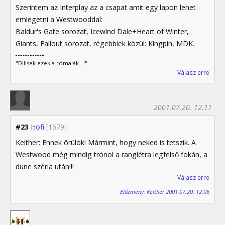
Szerintem az Interplay az a csapat amit egy lapon lehet
emlegetni a Westwooddal:
Baldur's Gate sorozat, Icewind Dale+Heart of Winter,
Giants, Fallout sorozat, régebbiek közül: Kingpin, MDK.
"Dilisek ezek a rómaiak...!"
Válasz erre
2001.07.20. 12:11
#23
Hofi
[1579]
Keither: Ennek örülök! Mármint, hogy neked is tetszik. A
Westwood még mindig trónol a ranglétra legfelső fokán, a
dune széria után!!!
Válasz erre
Előzmény: Keither 2001.07.20. 12:06