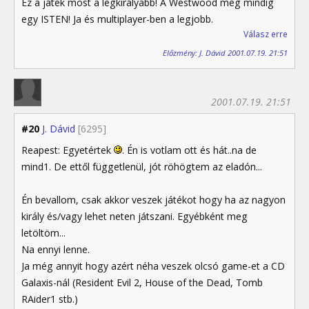
Ez a játék most a legkirályabb! A Westwood még mindíg
egy ISTEN! Ja és multiplayer-ben a legjobb.
Válasz erre
Előzmény: J. Dávid 2001.07.19. 21:51
2001.07.19. 21:51
#20
J. Dávid
[6295]
Reapest: Egyetértek
. Én is votlam ott és hát..na de
mind1. De ettől függetlenül, jót röhögtem az eladón...
Én bevallom, csak akkor veszek játékot hogy ha az nagyon
király és/vagy lehet neten játszani. Egyébként meg
letöltöm...
Na ennyi lenne.
Ja még annyit hogy azért néha veszek olcsó game-et a CD
Galaxis-nál (Resident Evil 2, House of the Dead, Tomb
RAider1 stb.)