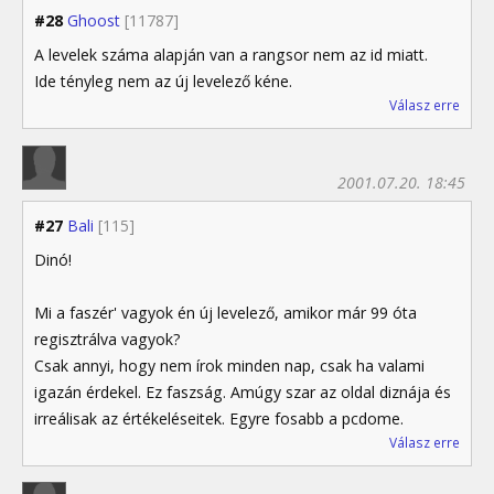
#28
Ghoost
[11787]
A levelek száma alapján van a rangsor nem az id miatt.
Ide tényleg nem az új levelező kéne.
Válasz erre
2001.07.20. 18:45
#27
Bali
[115]
Dinó!
Mi a faszér' vagyok én új levelező, amikor már 99 óta
regisztrálva vagyok?
Csak annyi, hogy nem írok minden nap, csak ha valami
igazán érdekel. Ez faszság. Amúgy szar az oldal diznája és
irreálisak az értékeléseitek. Egyre fosabb a pcdome.
Válasz erre