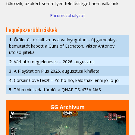
tükrözik, azokért semmilyen felelősséget nem vállalunk.
Fórumszabályzat
Legnépszerűbb cikkek
1.
Őrület és okkultizmus a vadnyugaton – új gameplay-
bemutatót kapott a Guns of Eschaton, Viktor Antonov
utolsó játéka
2.
Várható megjelenések – 2026. augusztus
3.
A PlayStation Plus 2026. augusztusi kínálata
4.
Corsair Cove teszt – Yo-ho-ho, kalóznak lenni jó-jó-jó!
5.
Több mint adattároló: a QNAP TS-473A NAS
GG Archívum