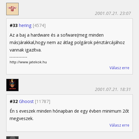
2001.07.21. 23:07
#33
hering
[4574]
Az a baj a hardware és a sofware(meg minden
más)árakkal,hogy nem az átlag polgárok pénztárcájához
vannak igazítva.
http://www.jatekok.hu
Válasz erre
2001.07.21. 18:31
#32
Ghoost
[11787]
Én s eveszek minden hónapban de egy évben minimum 2őt
megveszek.
Válasz erre