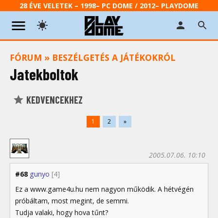
28 ÉVE VELETEK – 1998– PC DOME / 2012– PLAYDOME
FÓRUM
»
BESZÉLGETÉS A JÁTÉKOKRÓL
Jatekboltok
KEDVENCEKHEZ
1
2
»
2005.07.06. 10:10
#68
gunyo
[4]
Ez a www.game4u.hu nem nagyon működik. A hétvégén
próbáltam, most megint, de semmi.
Tudja valaki, hogy hova tűnt?