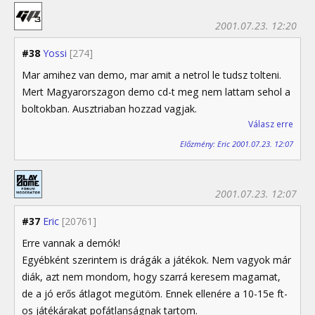
2001.07.23. 12:20
#38
Yossi
[274]
Mar amihez van demo, mar amit a netrol le tudsz tolteni.
Mert Magyarorszagon demo cd-t meg nem lattam sehol a
boltokban. Ausztriaban hozzad vagjak.
Válasz erre
Előzmény: Eric 2001.07.23. 12:07
2001.07.23. 12:07
#37
Eric
[20761]
Erre vannak a demók!
Egyébként szerintem is drágák a játékok. Nem vagyok már
diák, azt nem mondom, hogy szarrá keresem magamat,
de a jó erős átlagot megütöm. Ennek ellenére a 10-15e ft-
os játékárakat pofátlanságnak tartom.