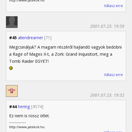
http://www.jatekok.hu
Válasz erre
2001.07.23. 19:59
#45
aliendreamer
[71]
Megcsináljuk? A magam részéről hajlandó vagyok bedobni
a Rage of Mages II-t, a Zork: Grand Inquisitort, meg a
Tomb Raider EGYET!
Válasz erre
2001.07.23. 19:52
#44
hering
[4574]
Ez nem is rossz ötlet.
http://www.jatekok.hu