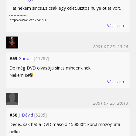
Hát nekem sincs.Ez csak egy ötlet.Biztos hülye ötlet volt.
http://www.jatekok.hu
Válasz erre
2001.07.25. 20:24
#59
Ghoost
[11787]
De még DVD olvasója sincs mindenkinek.
Nekem se
Válasz erre
2001.07.25. 20:13
#58
J. Dávid
[6295]
Dede.. sak hát a DVD másoló 150000ft körül mozog áfa
nélkül...