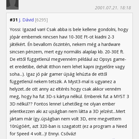
2001.07.21. 18:18
#31
J. Dávid
[6295]
Yossi: Igazad van! Csak abba is bele kellene gondolni, hogy
jópár embernek nincsen havi 10-30E Ft-ot kiadni 2-3
játékért. Én bevallom őszintén, nekem még a hardware
sincsen pénzem, mert egy normális alaplap kb. 20-30E ft.
De ettől függetlenül megvenném például az Opsys game-
et eredetibe, dehát itthon nem lehet kapni (egyelőre vagy
soha...). Igaz jó pár gamer újság lehúzta de ettől
függetlenül nekem tetszik. A Myst3-mal is ugyanez a
helyzet..de ott anny az eltérés hogy csak akkor venném
meg, hogy ha fut 3D-s kártya nélkül. Emberek fut a MYST 3
3D nélkül?? Fontos lenne! Lehetőleg ne olyan ember
jelentkezzen aki az ujságban nem látta a 3D jelzést...Mert
jártam már így..újságban nem volt 3D, erre megvettem
10rúgóért, azt 320-ban is szagatott (ez a program a Need
for Speed 4 volt...)! Ennyi. Csőváz!