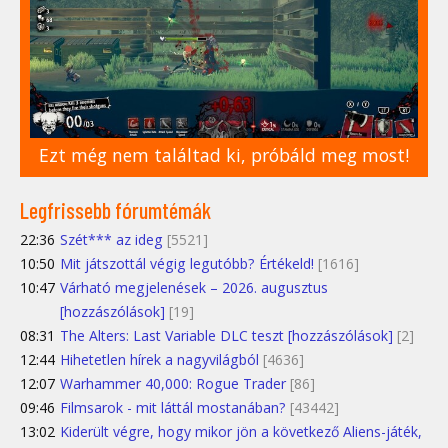
Ezt még nem találtad ki, próbáld meg most!
Legfrissebb fórumtémák
22:36
Szét*** az ideg
[5521]
10:50
Mit játszottál végig legutóbb? Értékeld!
[1616]
10:47
Várható megjelenések – 2026. augusztus
[hozzászólások]
[19]
08:31
The Alters: Last Variable DLC teszt [hozzászólások]
[2]
12:44
Hihetetlen hírek a nagyvilágból
[4636]
12:07
Warhammer 40,000: Rogue Trader
[86]
09:46
Filmsarok - mit láttál mostanában?
[43442]
13:02
Kiderült végre, hogy mikor jön a következő Aliens-játék,