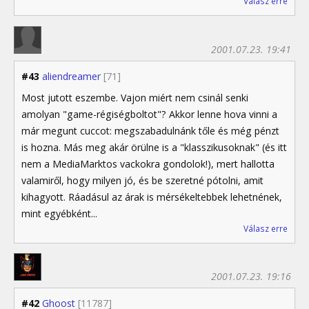
Válasz erre
2001.07.23. 19:41
#43
aliendreamer
[71]
Most jutott eszembe. Vajon miért nem csinál senki
amolyan "game-régiségboltot"? Akkor lenne hova vinni a
már megunt cuccot: megszabadulnánk tőle és még pénzt
is hozna. Más meg akár örülne is a "klasszikusoknak" (és itt
nem a MediaMarktos vackokra gondolok!), mert hallotta
valamiről, hogy milyen jó, és be szeretné pótolni, amit
kihagyott. Ráadásul az árak is mérsékeltebbek lehetnének,
mint egyébként...
Válasz erre
2001.07.23. 19:16
#42
Ghoost
[11787]