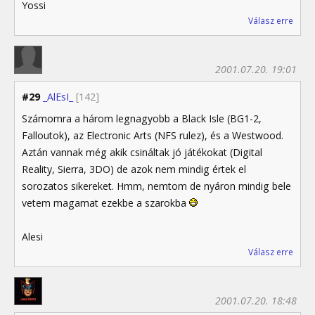
Yossi
Válasz erre
2001.07.20. 19:01
#29
_AlEsI_
[142]
Számomra a három legnagyobb a Black Isle (BG1-2,
Falloutok), az Electronic Arts (NFS rulez), és a Westwood.
Aztán vannak még akik csináltak jó játékokat (Digital
Reality, Sierra, 3DO) de azok nem mindig értek el
sorozatos sikereket. Hmm, nemtom de nyáron mindig bele
vetem magamat ezekbe a szarokba
Alesi
Válasz erre
2001.07.20. 18:48