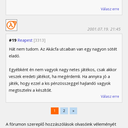
Válasz erre
2001.07.19. 21:45
#19
Reapest
[3313]
Hát nem tudom. Az Akácfa utcaiban van egy nagyon sötét
eladó.
Egyébként én nem vagyok nagy netes játékos, csak akkor
veszek eredeti játékot, ha megérdemli. Ha annyira jó a
játék, hogy ezzel a kis pénzösszeggel hajlandó vagyok
megtisztelni a készítőit.
Válasz erre
1
2
»
A fórumon szereplő hozzászólások olvasóink véleményét