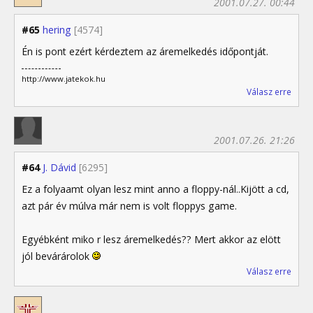
2001.07.27. 00:44
#65
hering
[4574]
Én is pont ezért kérdeztem az áremelkedés időpontját.
http://www.jatekok.hu
Válasz erre
2001.07.26. 21:26
#64
J. Dávid
[6295]
Ez a folyaamt olyan lesz mint anno a floppy-nál..Kijött a cd,
azt pár év múlva már nem is volt floppys game.
Egyébként miko r lesz áremelkedés?? Mert akkor az elött
jól bevárárolok
Válasz erre