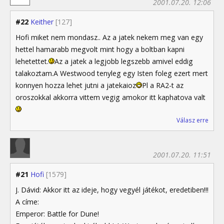
2001.07.20. 12:06
#22
Keither
[127]
Hofi miket nem mondasz.. Az a jatek nekem meg van egy
hettel hamarabb megvolt mint hogy a boltban kapni
lehetettet.
Az a jatek a legjobb legszebb amivel eddig
talakoztam.A Westwood tenyleg egy Isten foleg ezert mert
konnyen hozza lehet jutni a jatekaioz
Pl a RA2-t az
oroszokkal akkorra vittem vegig amokor itt kaphatova valt
Válasz erre
2001.07.20. 11:51
#21
Hofi
[1579]
J. Dávid: Akkor itt az ideje, hogy vegyél játékot, eredetiben!!!
A címe:
Emperor: Battle for Dune!