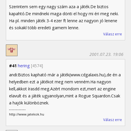
Szerintem sem egy nagy szám aza a játék.De biztos
kapahtó.De mindneki maga dönti el hogy mi éri meg neki.
Ha pl. minden játék 3-4 ezer ft lenne az nagyon jó lenene
és sokakl több eredeti gamem lenne.
Válasz erre
2001.07.23. 19:06
#41
hering
[4574]
andi:Biztos kapható már a játék(www.cdgalaxis.hu),de én a
helyedben ezt a játékot meg nem venném.Ha nagyon
kell,akkot írasdd meg.Azért mondom ezt,mert az engine
elavult és a játék ugyanolyan,mint a Rogue Squardon.Csak
a hajók különböznek.
http://www.jatekok.hu
Válasz erre