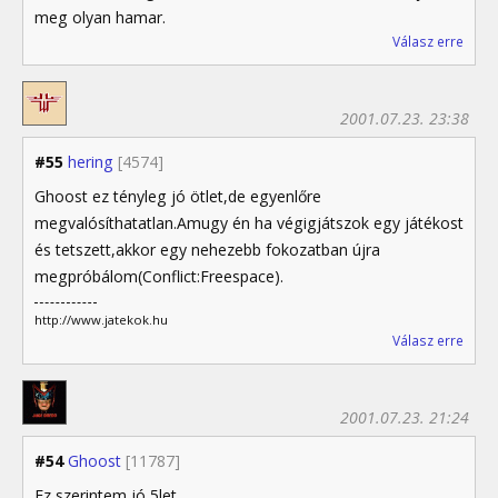
meg olyan hamar.
Válasz erre
2001.07.23. 23:38
#55
hering
[4574]
Ghoost ez tényleg jó ötlet,de egyenlőre
megvalósíthatatlan.Amugy én ha végigjátszok egy játékost
és tetszett,akkor egy nehezebb fokozatban újra
megpróbálom(Conflict:Freespace).
http://www.jatekok.hu
Válasz erre
2001.07.23. 21:24
#54
Ghoost
[11787]
Ez szerintem jó 5let.