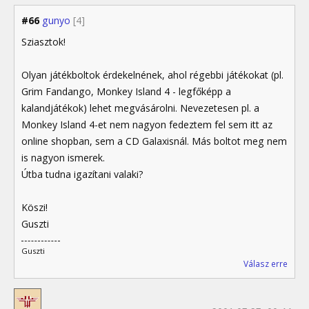
#66
gunyo
[4]
Sziasztok!
Olyan játékboltok érdekelnének, ahol régebbi játékokat (pl.
Grim Fandango, Monkey Island 4 - legfőképp a
kalandjátékok) lehet megvásárolni. Nevezetesen pl. a
Monkey Island 4-et nem nagyon fedeztem fel sem itt az
online shopban, sem a CD Galaxisnál. Más boltot meg nem
is nagyon ismerek.
Útba tudna igazítani valaki?
Köszi!
Guszti
Guszti
Válasz erre