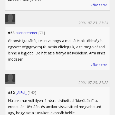
Válasz erre
2001.07.23. 21:24
#53
aliendreamer
[71]
Ghoost: Igazából, tekintve hogy a mai játékok többségét
egyszer végignyomjuk, aztán elfelejtjük, a te megoldásod
lenne a legjobb. De hát az a fránya írásvédelem. Arra nincs
módszer.
Válasz erre
2001.07.23. 21:22
#52
_AlEsI_
[142]
Nálunk már volt ilyen. 1 hétre elvihetted "kipróbálni" az
eredeti ár 10%-áért és amikor visszavitted megvehetted
ugy, hogy azt a 10%-kot levonták belőle.