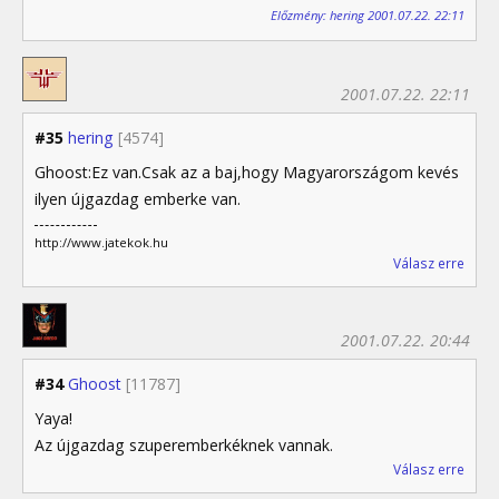
Előzmény: hering 2001.07.22. 22:11
2001.07.22. 22:11
#35
hering
[4574]
Ghoost:Ez van.Csak az a baj,hogy Magyarországom kevés
ilyen újgazdag emberke van.
http://www.jatekok.hu
Válasz erre
2001.07.22. 20:44
#34
Ghoost
[11787]
Yaya!
Az újgazdag szuperemberkéknek vannak.
Válasz erre