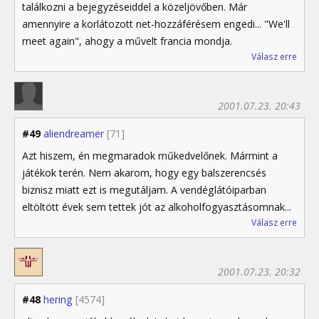
találkozni a bejegyzéseiddel a közeljövőben. Már
amennyire a korlátozott net-hozzáférésem engedi... "We'll
meet again", ahogy a művelt francia mondja.
Válasz erre
2001.07.23. 20:43
#49
aliendreamer
[71]
Azt hiszem, én megmaradok műkedvelőnek. Mármint a
játékok terén. Nem akarom, hogy egy balszerencsés
biznisz miatt ezt is megutáljam. A vendéglátóiparban
eltöltött évek sem tettek jót az alkoholfogyasztásomnak...
Válasz erre
2001.07.23. 20:32
#48
hering
[4574]