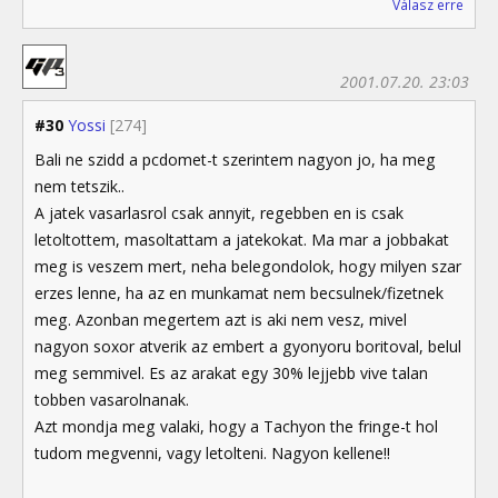
Válasz erre
2001.07.20. 23:03
#30
Yossi
[274]
Bali ne szidd a pcdomet-t szerintem nagyon jo, ha meg
nem tetszik..
A jatek vasarlasrol csak annyit, regebben en is csak
letoltottem, masoltattam a jatekokat. Ma mar a jobbakat
meg is veszem mert, neha belegondolok, hogy milyen szar
erzes lenne, ha az en munkamat nem becsulnek/fizetnek
meg. Azonban megertem azt is aki nem vesz, mivel
nagyon soxor atverik az embert a gyonyoru boritoval, belul
meg semmivel. Es az arakat egy 30% lejjebb vive talan
tobben vasarolnanak.
Azt mondja meg valaki, hogy a Tachyon the fringe-t hol
tudom megvenni, vagy letolteni. Nagyon kellene!!