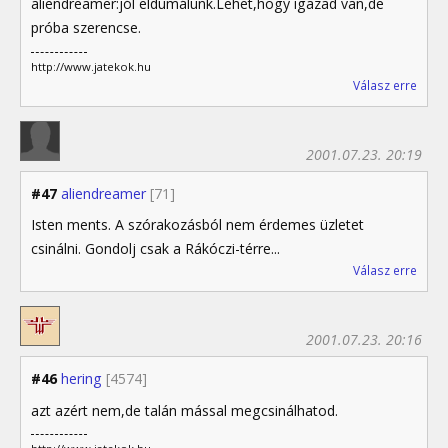
aliendreamer:jól eldumálunk.Lehet,hogy igazad van,de
próba szerencse.
http://www.jatekok.hu
Válasz erre
2001.07.23. 20:19
#47
aliendreamer
[71]
Isten ments. A szórakozásból nem érdemes üzletet
csinálni. Gondolj csak a Rákóczi-térre...
Válasz erre
2001.07.23. 20:16
#46
hering
[4574]
azt azért nem,de talán mással megcsinálhatod.