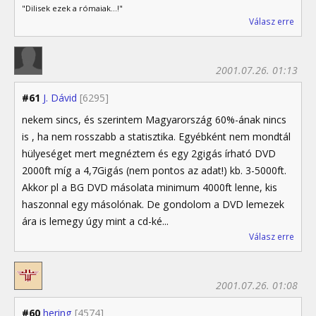
"Dilisek ezek a rómaiak...!"
Válasz erre
2001.07.26. 01:13
#61
J. Dávid
[6295]
nekem sincs, és szerintem Magyarország 60%-ának nincs
is , ha nem rosszabb a statisztika. Egyébként nem mondtál
hülyeséget mert megnéztem és egy 2gigás írható DVD
2000ft míg a 4,7Gigás (nem pontos az adat!) kb. 3-5000ft.
Akkor pl a BG DVD másolata minimum 4000ft lenne, kis
haszonnal egy másolónak. De gondolom a DVD lemezek
ára is lemegy úgy mint a cd-ké...
Válasz erre
2001.07.26. 01:08
#60
hering
[4574]