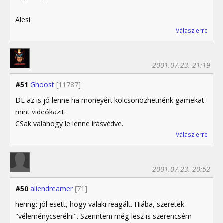
Alesi
Válasz erre
2001.07.23. 21:19
#51
Ghoost
[11787]
DE az is jó lenne ha moneyért kölcsönözhetnénk gamekat
mint videókazit.
CSak valahogy le lenne írásvédve.
Válasz erre
2001.07.23. 20:52
#50
aliendreamer
[71]
hering: jól esett, hogy valaki reagált. Hiába, szeretek
"véleménycserélni". Szerintem még lesz is szerencsém