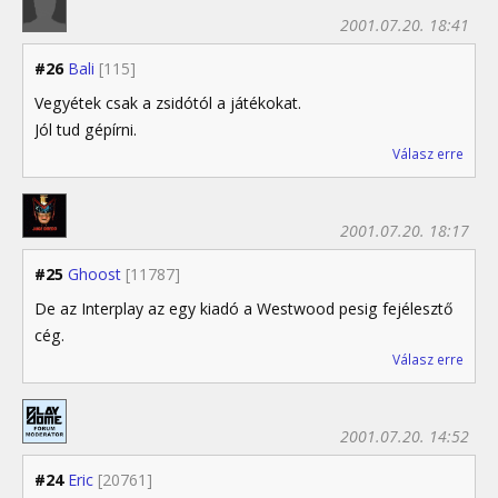
2001.07.20. 18:41
#26
Bali
[115]
Vegyétek csak a zsidótól a játékokat.
Jól tud gépírni.
Válasz erre
2001.07.20. 18:17
#25
Ghoost
[11787]
De az Interplay az egy kiadó a Westwood pesig fejélesztő
cég.
Válasz erre
2001.07.20. 14:52
#24
Eric
[20761]