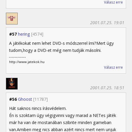
Válasz erre
2001.07.25. 19:01
#57
hering
[4574]
A játékokat nem lehet DVD-s módszerrel írni?Mert úgy
tudom,hogy a DVD-et még nem tudják másolni.
http://www.jatekok.hu
Válasz erre
2001.07.25. 18:51
#56
Ghoost
[11787]
Hát saknos nincs írásvédelem.
Én is szoktam úgy végigvinni vagy marad a NETes játék
már ha van de mostanában szibnte minden gameban
van.Amiben meg nics abban azért nincs mert nem unjuk