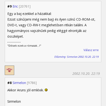
#9
Eric
[20761]
Egy a baj ezekkel a házakkal:
Ezüst színű(ami még nem baj) és ilyen színű CD-ROM-ot,
DVD-t, vagy CD-RW-t meglehetősen ritkán találni. A
hagyományos vajszínűek pedig eléggé elrontják az
összképet.
"Dilisek ezek a rómaiak...!"
Válasz erre
Előzmény: Sirmelon 2002.10.20. 22:19
2002.10.20. 22:19
#8
Sirmelon
[9786]
Akkor Aruns jól emléxik.
Sirmelon