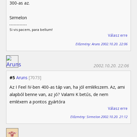
300-as az.
Sirmelon
Si vis pacem, para bellum!
Válasz erre
Előzmény: Aruns 2002.10.20. 22:06
2002.10.20. 22:06
#5
Aruns
[7073]
Az I Feel IV-ben 400-as táp van, ha jól emlékszem. Az, ami
alapból benne van, az jó? Valami K betűs, de nem
emléxem a pontos gyártóra
Válasz erre
Előzmény: Sirmelon 2002.10.20. 21:12