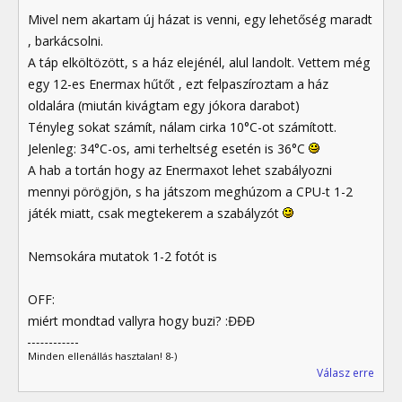
Mivel nem akartam új házat is venni, egy lehetőség maradt
, barkácsolni.
A táp elköltözött, s a ház elejénél, alul landolt. Vettem még
egy 12-es Enermax hűtőt , ezt felpaszíroztam a ház
oldalára (miután kivágtam egy jókora darabot)
Tényleg sokat számít, nálam cirka 10°C-ot számított.
Jelenleg: 34°C-os, ami terheltség esetén is 36°C
A hab a tortán hogy az Enermaxot lehet szabályozni
mennyi pörögjön, s ha játszom meghúzom a CPU-t 1-2
játék miatt, csak megtekerem a szabályzót
Nemsokára mutatok 1-2 fotót is
OFF:
miért mondtad vallyra hogy buzi? :ĐĐĐ
Minden ellenállás hasztalan! 8-)
Válasz erre