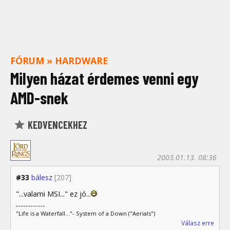
FÓRUM
»
HARDWARE
Milyen házat érdemes venni egy
AMD-snek
KEDVENCEKHEZ
2003.01.13. 08:36
#33
bálesz
[207]
"...valami MSI..." ez jó...
"Life is a Waterfall..."- System of a Down ("Aerials")
Válasz erre