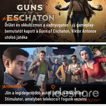
JÁTÉKHÍREK
Őrület és okkultizmus a vadnyugaton – új gameplay-
bemutatót kapott a Guns of Eschaton, Viktor Antonov
utolsó játéka
JÁTÉKHÍREK
Jön a legidegesítőbb autós játék, a Rideshare
Stimulator, amelyben telekocsit fogunk vezetni