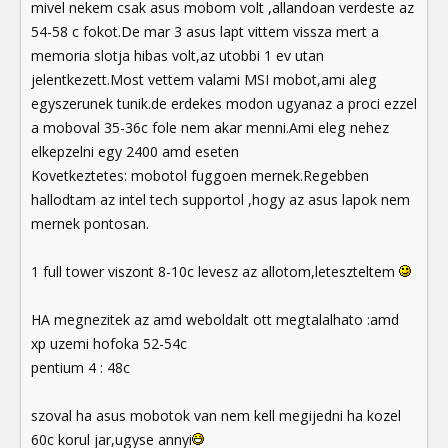
mivel nekem csak asus mobom volt ,allandoan verdeste az
54-58 c fokot.De mar 3 asus lapt vittem vissza mert a
memoria slotja hibas volt,az utobbi 1 ev utan
jelentkezett.Most vettem valami MSI mobot,ami aleg
egyszerunek tunik.de erdekes modon ugyanaz a proci ezzel
a moboval 35-36c fole nem akar menni.Ami eleg nehez
elkepzelni egy 2400 amd eseten
Kovetkeztetes: mobotol fuggoen mernek.Regebben
hallodtam az intel tech supportol ,hogy az asus lapok nem
mernek pontosan.
1 full tower viszont 8-10c levesz az allotom,leteszteltem
HA megnezitek az amd weboldalt ott megtalalhato :amd
xp uzemi hofoka 52-54c
pentium 4 : 48c
szoval ha asus mobotok van nem kell megijedni ha kozel
60c korul jar,ugyse annyi