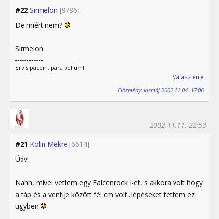
#22
Sirmelon
[9786]
De miért nem?
Sirmelon
Si vis pacem, para bellum!
Válasz erre
Előzmény: kismáj 2002.11.04. 17:06
2002.11.11. 22:53
#21
Kolin Mekré
[6614]
Üdv!
Nahh, mivel vettem egy Falconrock I-et, s akkora volt hogy
a táp és a ventije között fél cm volt...lépéseket tettem ez
ügyben