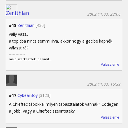
2002.11.03. 22:06
#18
Zenithian
[430]
vally vazz..
a topicba nincs semmi írva, akkor hogy a gecibe kapnék
választ rá?
majd szerkesztek ide vmit...
Válasz erre
2002.11.03. 16:39
#17
CybearBoy
[3123]
A Chieftec tápokkal milyen tapasztalatok vannak? Codegen
a jobb, vagy a Chieftec szerintetek?
Válasz erre