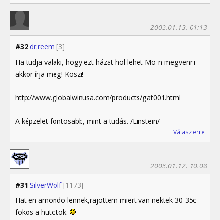
2003.01.13. 01:13
#32
dr.reem
[3]
Ha tudja valaki, hogy ezt házat hol lehet Mo-n megvenni
akkor írja meg! Köszi!
http://www.globalwinusa.com/products/gat001.html
---
A képzelet fontosabb, mint a tudás. /Einstein/
Válasz erre
2003.01.12. 10:08
#31
SilverWolf
[1173]
Hat en amondo lennek,rajottem miert van nektek 30-35c
fokos a hutotok.