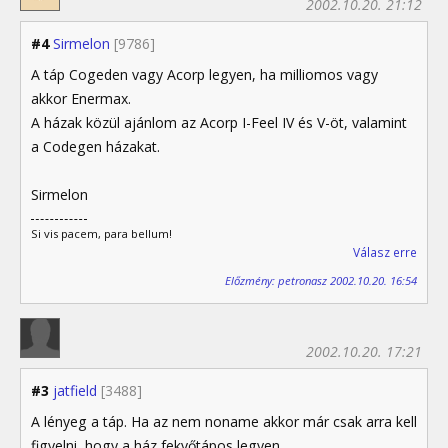
2002.10.20. 21:12
#4
Sirmelon
[9786]
A táp Cogeden vagy Acorp legyen, ha milliomos vagy
akkor Enermax.
A házak közül ajánlom az Acorp I-Feel IV és V-öt, valamint
a Codegen házakat.
Sirmelon
Si vis pacem, para bellum!
Válasz erre
Előzmény: petronasz 2002.10.20. 16:54
2002.10.20. 17:21
#3
jatfield
[3488]
A lényeg a táp. Ha az nem noname akkor már csak arra kell
figyelni, hogy a ház fekvőtápos legyen.