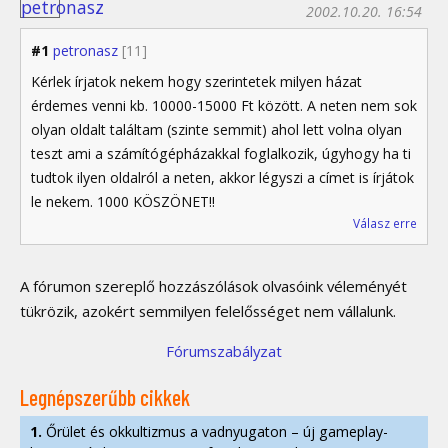
2002.10.20. 16:54
#1
petronasz
[11]
Kérlek írjatok nekem hogy szerintetek milyen házat
érdemes venni kb. 10000-15000 Ft között. A neten nem sok
olyan oldalt találtam (szinte semmit) ahol lett volna olyan
teszt ami a számítógépházakkal foglalkozik, úgyhogy ha ti
tudtok ilyen oldalról a neten, akkor légyszi a címet is írjátok
le nekem. 1000 KÖSZÖNET!!
Válasz erre
A fórumon szereplő hozzászólások olvasóink véleményét
tükrözik, azokért semmilyen felelősséget nem vállalunk.
Fórumszabályzat
Legnépszerűbb cikkek
1.
Őrület és okkultizmus a vadnyugaton – új gameplay-