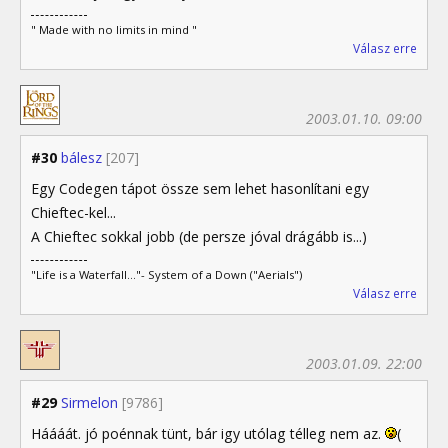
" Made with no limits in mind "
Válasz erre
2003.01.10. 09:00
#30
bálesz
[207]
Egy Codegen tápot össze sem lehet hasonlítani egy
Chieftec-kel...
A Chieftec sokkal jobb (de persze jóval drágább is...)
"Life is a Waterfall..."- System of a Down ("Aerials")
Válasz erre
2003.01.09. 22:00
#29
Sirmelon
[9786]
Háááát. jó poénnak tünt, bár igy utólag télleg nem az.
(