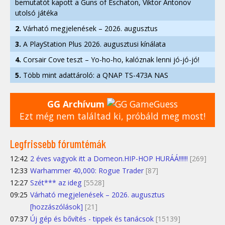
bemutatót kapott a Guns of Eschaton, Viktor Antonov
utolsó játéka
2.
Várható megjelenések – 2026. augusztus
3.
A PlayStation Plus 2026. augusztusi kínálata
4.
Corsair Cove teszt – Yo-ho-ho, kalóznak lenni jó-jó-jó!
5.
Több mint adattároló: a QNAP TS-473A NAS
GG Archívum
Ezt még nem találtad ki, próbáld meg most!
Legfrissebb fórumtémák
12:42
2 éves vagyok itt a Domeon.HIP-HOP HURÁÁ!!!!!!
[269]
12:33
Warhammer 40,000: Rogue Trader
[87]
12:27
Szét*** az ideg
[5528]
09:25
Várható megjelenések – 2026. augusztus
[hozzászólások]
[21]
07:37
Új gép és bővítés - tippek és tanácsok
[15139]