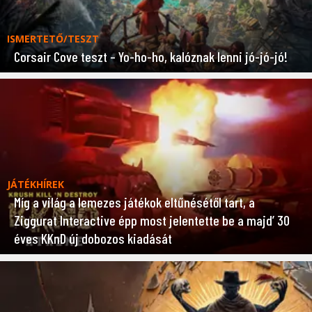
ISMERTETŐ/TESZT
Corsair Cove teszt – Yo-ho-ho, kalóznak lenni jó-jó-jó!
JÁTÉKHÍREK
Míg a világ a lemezes játékok eltűnésétől tart, a
Ziggurat Interactive épp most jelentette be a majd’ 30
éves KKnD új dobozos kiadását