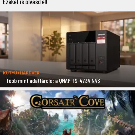
Ezeket is olvasd el!
KÜTYÜ+HARDVER
Több mint adattároló: a QNAP TS-473A NAS