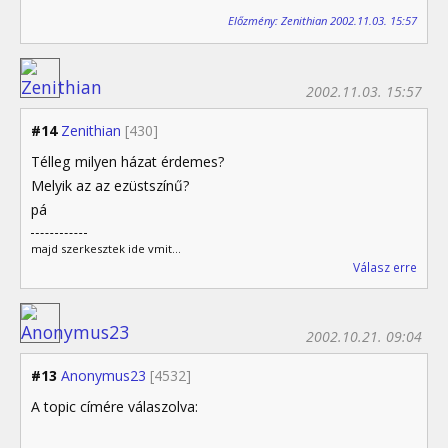
Előzmény: Zenithian 2002.11.03. 15:57
2002.11.03. 15:57
#14
Zenithian
[430]
Télleg milyen házat érdemes?
Melyik az az ezüstszínű?
pá
majd szerkesztek ide vmit...
Válasz erre
2002.10.21. 09:04
#13
Anonymus23
[4532]
A topic címére válaszolva: