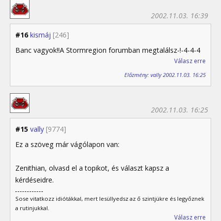
2002.11.03. 16:39
#16
kismáj
[246]
Banc vagyok!!A Stormregion forumban megtalálsz-!-4-4-4
Válasz erre
Előzmény: vally 2002.11.03. 16:25
2002.11.03. 16:25
#15
vally
[9774]
Ez a szöveg már vágólapon van:
Zenithian, olvasd el a topikot, és választ kapsz a
kérdéseidre.
Sose vitatkozz idiótákkal, mert lesüllyedsz az ő szintjükre és legyőznek
a rutinjukkal.
Válasz erre