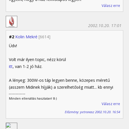
Válasz erre
2002.10.20. 17:01
#2
Kolin Mekré
[6614]
Üdv!
Volt már ilyen topic, nézz körül
itt
, van 1-2 jó ház.
A lényeg: 300W-os táp legyen benne, közepes méretű
(asszem Midinek híjják) a szerelhetőség miatt... kb ennyi
Minden ellenállás hasztalan! 8-)
Válasz erre
Előzmény: petronasz 2002.10.20. 16:54