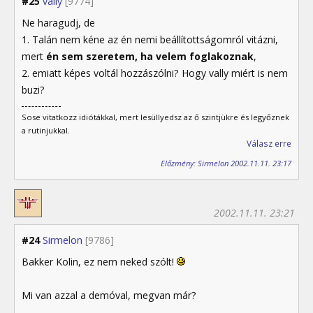
#25
vally
[9774]
Ne haragudj, de
1. Talán nem kéne az én nemi beállítottságomról vitázni,
mert
én sem szeretem, ha velem foglakoznak
,
2. emiatt képes voltál hozzászólni? Hogy vally miért is nem
buzi?
Sose vitatkozz idiótákkal, mert lesüllyedsz az ő szintjükre és legyőznek
a rutinjukkal.
Válasz erre
Előzmény: Sirmelon 2002.11.11. 23:17
2002.11.11. 23:21
#24
Sirmelon
[9786]
Bakker Kolin, ez nem neked szólt!
Mi van azzal a demóval, megvan már?