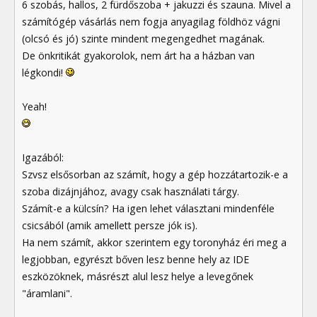
6 szobás, hallos, 2 fürdőszoba + jakuzzi és szauna. Mivel a
számítógép vásárlás nem fogja anyagilag földhöz vágni
(olcsó és jó) szinte mindent megengedhet magának.
De önkritikát gyakorolok, nem árt ha a házban van
légkondi!
Yeah!
Igazából:
Szvsz elsősorban az számít, hogy a gép hozzátartozik-e a
szoba dizájnjához, avagy csak használati tárgy.
Számít-e a külcsín? Ha igen lehet választani mindenféle
csicsából (amik amellett persze jók is).
Ha nem számít, akkor szerintem egy toronyház éri meg a
legjobban, egyrészt bőven lesz benne hely az IDE
eszközöknek, másrészt alul lesz helye a levegőnek
"áramlani".