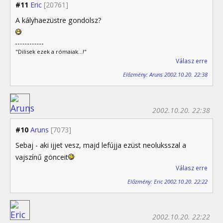
#11
Eric
[20761]
A kályhaezüstre gondolsz?
"Dilisek ezek a rómaiak...!"
Válasz erre
Előzmény: Aruns 2002.10.20. 22:38
2002.10.20. 22:38
#10
Aruns
[7073]
Sebaj - aki ijjet vesz, majd lefújja ezüst neoluksszal a
vajszínű gönceit
Válasz erre
Előzmény: Eric 2002.10.20. 22:22
2002.10.20. 22:22