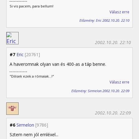
Si vis pacem, para bellum!
Válasz erre
Előzmény: Eric 2002.10.20. 22:10
2002.10.20. 22:10
#7
Eric
[20761]
A haveromnak olyan van és 400-as a táp benne.
"Dilisek ezek a rómaiak...!"
Válasz erre
Előzmény: Sirmelon 2002.10.20. 22:09
2002.10.20. 22:09
#6
Sirmelon
[9786]
Sztem nem jól emléxel...