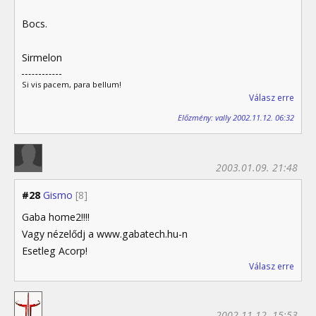
Bocs.
Sirmelon
Si vis pacem, para bellum!
Válasz erre
Előzmény: vally 2002.11.12. 06:32
2003.01.09. 21:48
#28
Gismo
[8]
Gaba home2!!!!
Vagy nézelődj a www.gabatech.hu-n
Esetleg Acorp!
Válasz erre
2002.11.12. 15:53