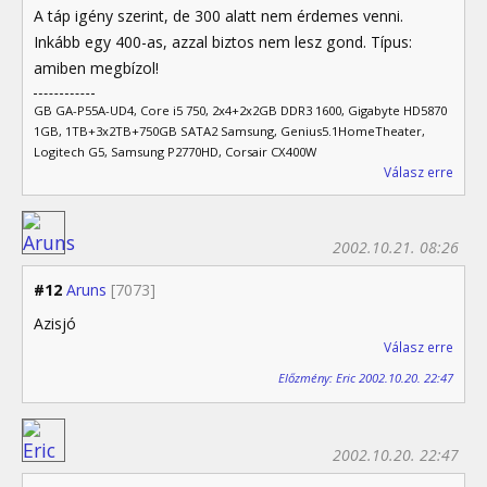
A táp igény szerint, de 300 alatt nem érdemes venni.
Inkább egy 400-as, azzal biztos nem lesz gond. Típus:
amiben megbízol!
GB GA-P55A-UD4, Core i5 750, 2x4+2x2GB DDR3 1600, Gigabyte HD5870
1GB, 1TB+3x2TB+750GB SATA2 Samsung, Genius5.1HomeTheater,
Logitech G5, Samsung P2770HD, Corsair CX400W
Válasz erre
2002.10.21. 08:26
#12
Aruns
[7073]
Azisjó
Válasz erre
Előzmény: Eric 2002.10.20. 22:47
2002.10.20. 22:47