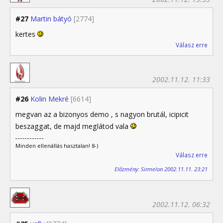
#27
Martin bátyó
[2774]
kertes
Válasz erre
2002.11.12. 11:33
#26
Kolin Mekré
[6614]
megvan az a bizonyos demo , s nagyon brutál, icipicit
beszaggat, de majd meglátod vala
Minden ellenállás hasztalan! 8-)
Válasz erre
Előzmény: Sirmelon 2002.11.11. 23:21
2002.11.12. 06:32