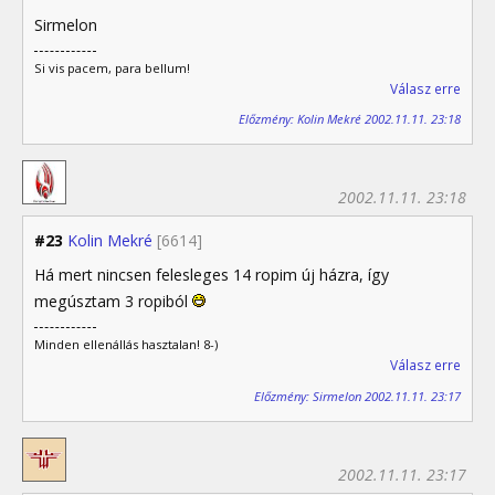
Sirmelon
Si vis pacem, para bellum!
Válasz erre
Előzmény: Kolin Mekré 2002.11.11. 23:18
2002.11.11. 23:18
#23
Kolin Mekré
[6614]
Há mert nincsen felesleges 14 ropim új házra, így
megúsztam 3 ropiból
Minden ellenállás hasztalan! 8-)
Válasz erre
Előzmény: Sirmelon 2002.11.11. 23:17
2002.11.11. 23:17