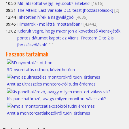
10:50
Mit játszottál végig legutóbb? Értékeld!
[1616]
08:31
The Alters: Last Variable DLC teszt [hozzászólások]
[2]
12:44
Hihetetlen hírek a nagyvilágból
[4636]
09:46
Filmsarok - mit láttál mostanában?
[43442]
13:02
Kiderült végre, hogy mikor jön a következő Aliens-játék,
pontos dátumot kapott az Aliens: Fireteam Elite 2 is
[hozzászólások]
[1]
Hasznos tartalmak
3D-nyomtatás otthon, közérthetően
Amit az ultraszéles monitorokról tudni érdemes
Kis panelhatározó, avagy milyen monitort válasszak?
Amit a monitorcsatlakozókról tudni érdemes