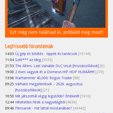
Ezt még nem találtad ki, próbáld meg most!
Legfrissebb fórumtémák
14:03
Új gép és bővítés - tippek és tanácsok
[15144]
11:04
Szét*** az ideg
[5533]
21:53
The Alters: Last Variable DLC teszt [hozzászólások]
[6]
19:00
2 éves vagyok itt a Domeon.HIP-HOP HURÁÁ!!!!!!
[270]
13:06
Warhammer 40,000: Rogue Trader
[88]
09:25
Várható megjelenések – 2026. augusztus
[hozzászólások]
[21]
10:50
Mit játszottál végig legutóbb? Értékeld!
[1616]
12:44
Hihetetlen hírek a nagyvilágból
[4636]
09:46
Filmsarok - mit láttál mostanában?
[43442]