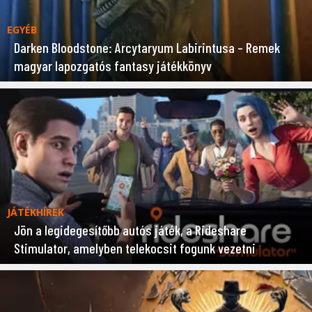
EGYÉB
Darken Bloodstone: Arcytaryum Labirintusa – Remek
magyar lapozgatós fantasy játékkönyv
JÁTÉKHÍREK
Jön a legidegesítőbb autós játék, a Rideshare
Stimulator, amelyben telekocsit fogunk vezetni