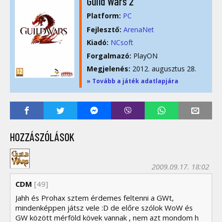
Guild Wars 2
Platform:
PC
Fejlesztő:
ArenaNet
Kiadó:
NCsoft
Forgalmazó:
PlayON
Megjelenés:
2012. augusztus 28.
» Tovább a játék adatlapjára
HOZZÁSZÓLÁSOK
2009.09.17. 18:02
CDM
[49]
Jahh és Prohax sztem érdemes feltenni a GWt,
mindenképpen játsz vele :D de előre szólok WoW és
GW között mérföld kövek vannak , nem azt mondom h