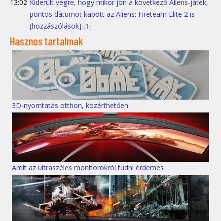
13:02
Kiderült végre, hogy mikor jön a következő Aliens-játék,
pontos dátumot kapott az Aliens: Fireteam Elite 2 is
[hozzászólások]
[1]
Hasznos tartalmak
3D-nyomtatás otthon, közérthetően
Amit az ultraszéles monitorokról tudni érdemes