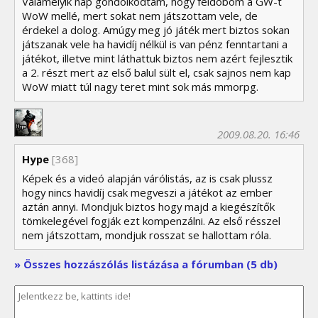
Valamelyik nap gondolkodtam, hogy feldobom a GW-t
WoW mellé, mert sokat nem játszottam vele, de
érdekel a dolog. Amúgy meg jó játék mert biztos sokan
játszanak vele ha havidíj nélkül is van pénz fenntartani a
játékot, illetve mint láthattuk biztos nem azért fejlesztik
a 2. részt mert az első balul sült el, csak sajnos nem kap
WoW miatt túl nagy teret mint sok más mmorpg.
2009.08.20. 16:46
Hype
[368]
Képek és a videó alapján várólistás, az is csak plussz
hogy nincs havidíj csak megveszi a játékot az ember
aztán annyi. Mondjuk biztos hogy majd a kiegészítők
tömkelegével fogják ezt kompenzálni. Az első résszel
nem játszottam, mondjuk rosszat se hallottam róla.
» Összes hozzászólás listázása a fórumban (5 db)