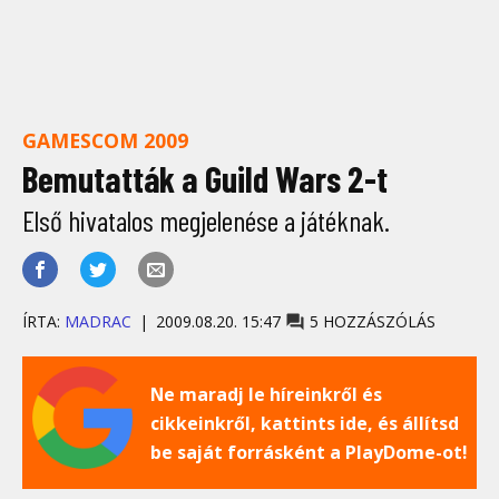
GAMESCOM 2009
Bemutatták a Guild Wars 2-t
Első hivatalos megjelenése a játéknak.
ÍRTA:
MADRAC
2009.08.20. 15:47
5 HOZZÁSZÓLÁS
Ne maradj le híreinkről és
cikkeinkről, kattints ide, és állítsd
be saját forrásként a PlayDome-ot!