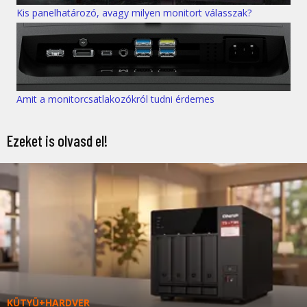
Kis panelhatározó, avagy milyen monitort válasszak?
Amit a monitorcsatlakozókról tudni érdemes
Ezeket is olvasd el!
KÜTYÜ+HARDVER