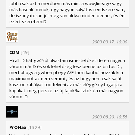
jobb csak azt h merőben más mint a wow,lineage vagy
más hasonló mmok, egy nagyon salyátos rendszere van ,
de iszonyatosan jól meg van oldva minden benne , és én
ezért szeretem:D
2009.09.17. 18:00
CDM
[49]
Hi all :D hát gw2ről olvastam ismertetőket de én nagyon
várom már:D és sok lehetőség lesz benne az biztos:D ,
mert ahogy a gwben pl egy A/E farm kariból hozzák ki a
maximumot az nem semmi , és az hogy nem csak saját
kasztod ruhályát tod felveni az már eléggé nyitogatja a
kapukat. meg persze az új fajok/kasztok én már nagyon
várom :D
2009.08.20. 18:55
PrOHax
[1329]