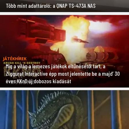
Több mint adattároló: a QNAP TS-473A NAS
JÁTÉKHÍREK
Míg a világ a lemezes játékok eltűnésétől tart, a
Ziggurat Interactive épp most jelentette be a majd’ 30
éves KKnD új dobozos kiadását