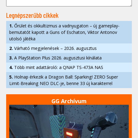
Legnépszerűbb cikkek
1.
Őrület és okkultizmus a vadnyugaton – új gameplay-
bemutatót kapott a Guns of Eschaton, Viktor Antonov
utolsó játéka
2.
Várható megjelenések – 2026. augusztus
3.
A PlayStation Plus 2026. augusztusi kínálata
4.
Több mint adattároló: a QNAP TS-473A NAS
5.
Holnap érkezik a Dragon Ball: Sparking! ZERO Super
Limit-Breaking NEO DLC-je, benne 33 új karakterrel
GG Archívum