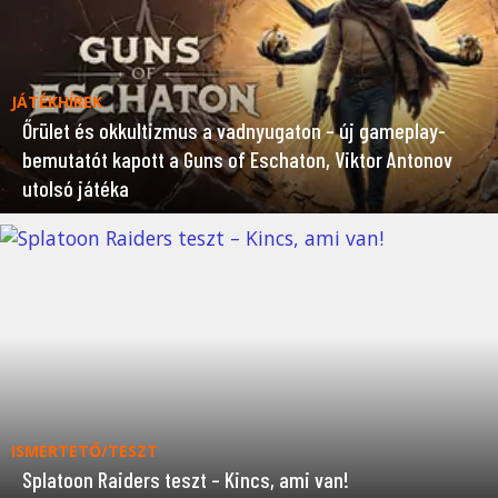
JÁTÉKHÍREK
Őrület és okkultizmus a vadnyugaton – új gameplay-
bemutatót kapott a Guns of Eschaton, Viktor Antonov
utolsó játéka
ISMERTETŐ/TESZT
Splatoon Raiders teszt – Kincs, ami van!