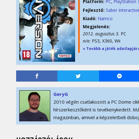
Platform:
PC
PlayStation 
Fejlesztő:
Saber Interactiv
Kiadó:
Namco
Megjelenés:
2012. augusztus 3.
PC
n/a:
PS3, X360, Wii
» Tovább a játék adatlapjár
GeryG
2010 végén csatlakozott a PC Dome cikk
hírszerkesztőként is tevékenykedett. Má
magazinban, amivel a képzeletbeli dobog