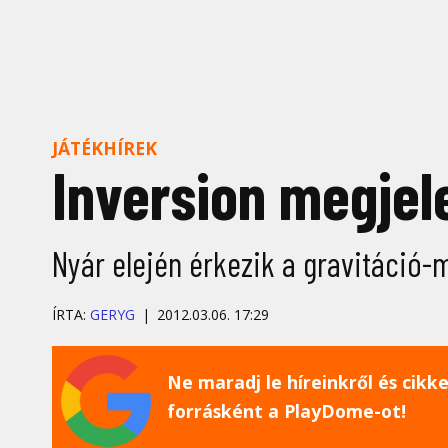
JÁTÉKHÍREK
Inversion megjel
Nyár elején érkezik a gravitáció-
ÍRTA:
GERYG
2012.03.06. 17:29
Ne maradj le híreinkről és cikkei
forrásként a PlayDome-ot!