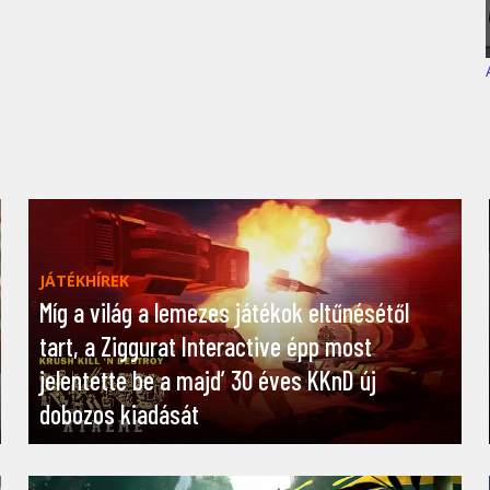
JÁTÉKHÍREK
Míg a világ a lemezes játékok eltűnésétől
tart, a Ziggurat Interactive épp most
jelentette be a majd’ 30 éves KKnD új
dobozos kiadását