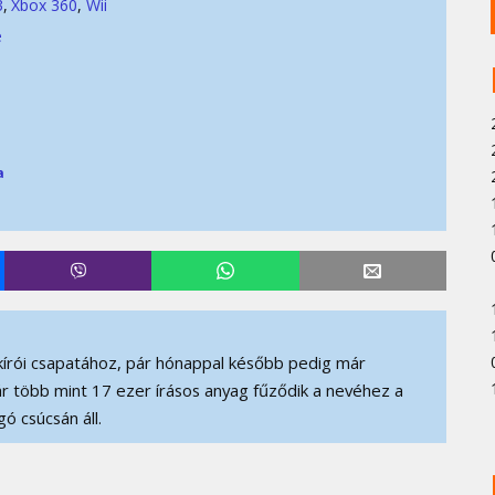
3
Xbox 360
Wii
e
a
írói csapatához, pár hónappal később pedig már
r több mint 17 ezer írásos anyag fűződik a nevéhez a
ó csúcsán áll.