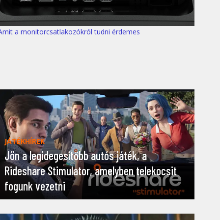
Amit a monitorcsatlakozókról tudni érdemes
JÁTÉKHÍREK
Jön a legidegesítőbb autós játék, a
Rideshare Stimulator, amelyben telekocsit
fogunk vezetni