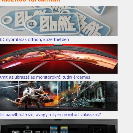
3D-nyomtatás otthon, közérthetően
Amit az ultraszéles monitorokról tudni érdemes
Kis panelhatározó, avagy milyen monitort válasszak?