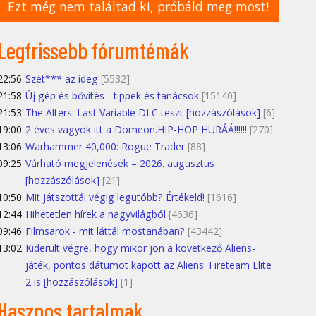
Ezt még nem találtad ki, próbáld meg most!
Legfrissebb fórumtémák
22:56
Szét*** az ideg
[5532]
21:58
Új gép és bővítés - tippek és tanácsok
[15140]
21:53
The Alters: Last Variable DLC teszt [hozzászólások]
[6]
19:00
2 éves vagyok itt a Domeon.HIP-HOP HURÁÁ!!!!!!
[270]
13:06
Warhammer 40,000: Rogue Trader
[88]
09:25
Várható megjelenések – 2026. augusztus
[hozzászólások]
[21]
10:50
Mit játszottál végig legutóbb? Értékeld!
[1616]
12:44
Hihetetlen hírek a nagyvilágból
[4636]
09:46
Filmsarok - mit láttál mostanában?
[43442]
13:02
Kiderült végre, hogy mikor jön a következő Aliens-
játék, pontos dátumot kapott az Aliens: Fireteam Elite
2 is [hozzászólások]
[1]
Hasznos tartalmak