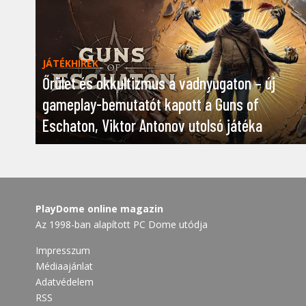
JÁTÉKHÍREK
Őrület és okkultizmus a vadnyugaton – új
gameplay-bemutatót kapott a Guns of
Eschaton, Viktor Antonov utolsó játéka
PlayDome online magazin
Az 1998-ban alapított PC Dome utódja
Impresszum
Médiaajánlat
Adatvédelem
RSS