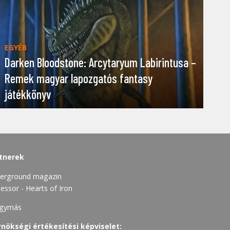
EGYÉB
Darken Bloodstone: Arcytaryum Labirintusa –
Remek magyar lapozgatós fantasy
játékkönyv
tnerek
erground magazin
essor - Hearts of Iron
gymás
nökségi értékesítési képviselet: