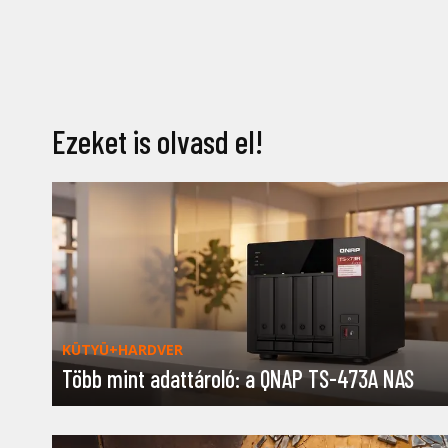
Ezeket is olvasd el!
KÜTYÜ+HARDVER
Több mint adattároló: a QNAP TS-473A NAS