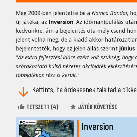
Még 2009-ben jelentette be a
Namco Bandai
, ho
új játéka, az
Inversion
. Az időmanipulálás után
kedvünkre, ám a bejelentés óta mély csend honol
jelent volna meg, de a kiadó akkor határozatlan
bejelentették, hogy ez jelen állás szerint
június 
"Az extra fejlesztési időre azért volt szükség, hogy
szórakoztató külső nézetes akciójáték elkészítésé
többjátékos rész is került."
Kattints, ha érdekesnek találtad a cikke
TETSZETT (
4
)
JÁTÉK KÖVETÉSE
Inversion