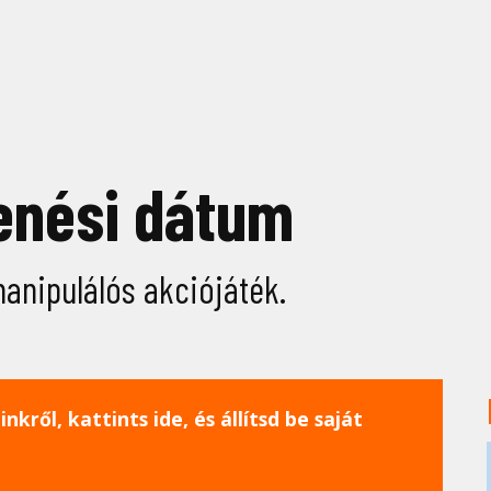
enési dátum
manipulálós akciójáték.
nkről, kattints ide, és állítsd be saját