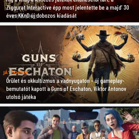
Ziggurat Interactive épp most jelentette be a majd’ 30
éves KKnD új dobozos kiadását
JÁTÉKHÍREK
Őrület és okkultizmus a vadnyugaton – új gameplay-
bemutatót kapott a Guns of Eschaton, Viktor Antonov
utolsó játéka