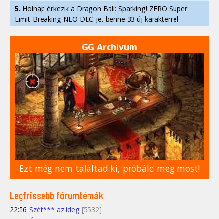
5.
Holnap érkezik a Dragon Ball: Sparking! ZERO Super
Limit-Breaking NEO DLC-je, benne 33 új karakterrel
GG Archívum
Ezt még nem találtad ki, próbáld meg most!
Legfrissebb fórumtémák
22:56
Szét*** az ideg
[5532]