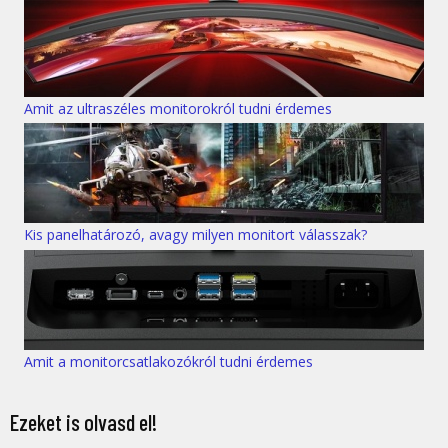
Amit az ultraszéles monitorokról tudni érdemes
Kis panelhatározó, avagy milyen monitort válasszak?
Amit a monitorcsatlakozókról tudni érdemes
Ezeket is olvasd el!