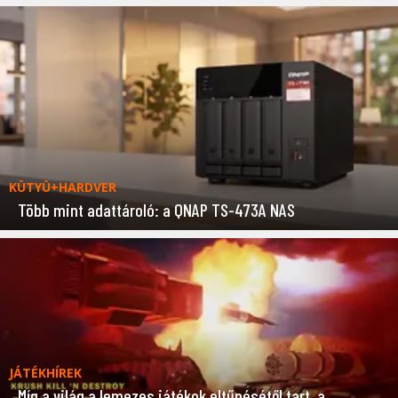
KÜTYÜ+HARDVER
Több mint adattároló: a QNAP TS-473A NAS
JÁTÉKHÍREK
Míg a világ a lemezes játékok eltűnésétől tart, a