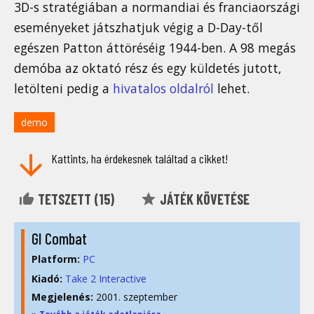
3D-s stratégiában a normandiai és franciaországi
eseményeket játszhatjuk végig a D-Day-től
egészen Patton áttöréséig 1944-ben. A 98 megás
demóba az oktató rész és egy küldetés jutott,
letölteni pedig a
hivatalos oldalról
lehet.
demo
Kattints, ha érdekesnek találtad a cikket!
TETSZETT (
15
)
JÁTÉK KÖVETÉSE
GI Combat
Platform:
PC
Kiadó:
Take 2 Interactive
Megjelenés:
2001. szeptember