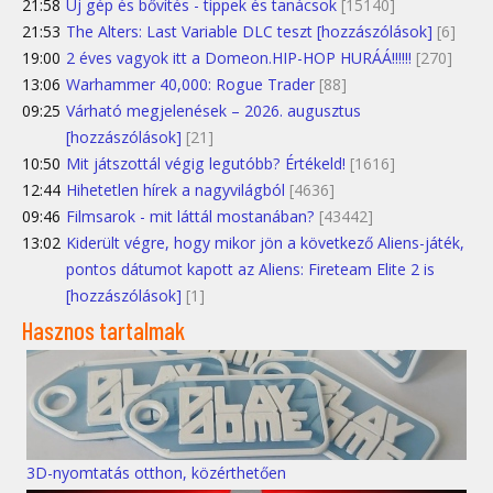
21:58
Új gép és bővítés - tippek és tanácsok
[15140]
21:53
The Alters: Last Variable DLC teszt [hozzászólások]
[6]
19:00
2 éves vagyok itt a Domeon.HIP-HOP HURÁÁ!!!!!!
[270]
13:06
Warhammer 40,000: Rogue Trader
[88]
09:25
Várható megjelenések – 2026. augusztus
[hozzászólások]
[21]
10:50
Mit játszottál végig legutóbb? Értékeld!
[1616]
12:44
Hihetetlen hírek a nagyvilágból
[4636]
09:46
Filmsarok - mit láttál mostanában?
[43442]
13:02
Kiderült végre, hogy mikor jön a következő Aliens-játék,
pontos dátumot kapott az Aliens: Fireteam Elite 2 is
[hozzászólások]
[1]
Hasznos tartalmak
3D-nyomtatás otthon, közérthetően