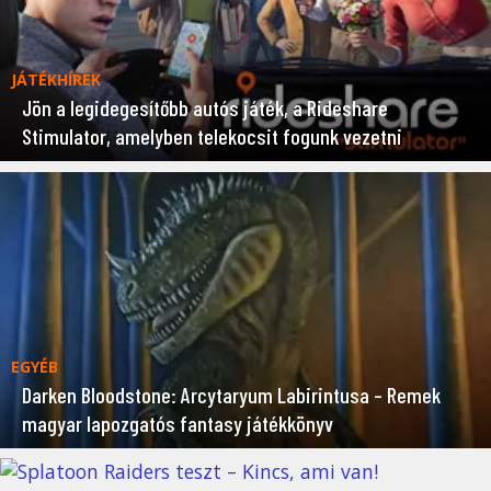
JÁTÉKHÍREK
Jön a legidegesítőbb autós játék, a Rideshare
Stimulator, amelyben telekocsit fogunk vezetni
EGYÉB
Darken Bloodstone: Arcytaryum Labirintusa – Remek
magyar lapozgatós fantasy játékkönyv