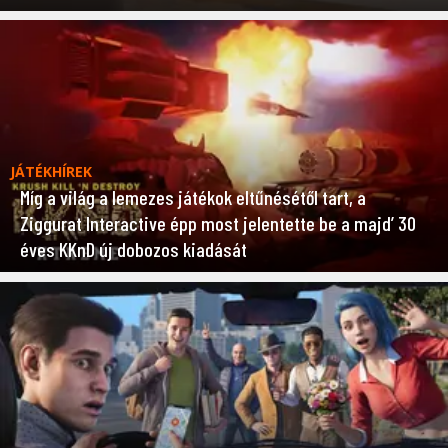
JÁTÉKHÍREK
Míg a világ a lemezes játékok eltűnésétől tart, a
Ziggurat Interactive épp most jelentette be a majd’ 30
éves KKnD új dobozos kiadását