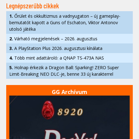
Legnépszerűbb cikkek
1.
Őrület és okkultizmus a vadnyugaton – új gameplay-
bemutatót kapott a Guns of Eschaton, Viktor Antonov
utolsó játéka
2.
Várható megjelenések – 2026. augusztus
3.
A PlayStation Plus 2026. augusztusi kínálata
4.
Több mint adattároló: a QNAP TS-473A NAS
5.
Holnap érkezik a Dragon Ball: Sparking! ZERO Super
Limit-Breaking NEO DLC-je, benne 33 új karakterrel
GG Archívum