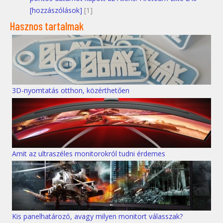
[hozzászólások]
[1]
Hasznos tartalmak
3D-nyomtatás otthon, közérthetően
Amit az ultraszéles monitorokról tudni érdemes
Kis panelhatározó, avagy milyen monitort válasszak?