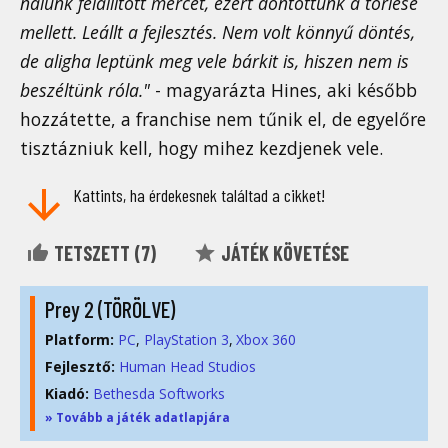
nálunk felállított mércét, ezért döntöttünk a törlése
mellett. Leállt a fejlesztés. Nem volt könnyű döntés,
de aligha leptünk meg vele bárkit is, hiszen nem is
beszéltünk róla."
- magyarázta Hines, aki később
hozzátette, a franchise nem tűnik el, de egyelőre
tisztázniuk kell, hogy mihez kezdjenek vele.
Kattints, ha érdekesnek találtad a cikket!
TETSZETT (
7
)
JÁTÉK KÖVETÉSE
Prey 2 (TÖRÖLVE)
Platform:
PC
PlayStation 3
Xbox 360
Fejlesztő:
Human Head Studios
Kiadó:
Bethesda Softworks
» Tovább a játék adatlapjára