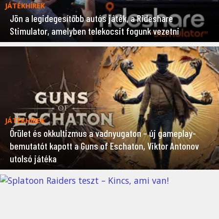
JÁTÉKHÍREK
Jön a legidegesítőbb autós játék, a Rideshare
Stimulator, amelyben telekocsit fogunk vezetni
JÁTÉKHÍREK
Őrület és okkultizmus a vadnyugaton – új gameplay-
bemutatót kapott a Guns of Eschaton, Viktor Antonov
utolsó játéka