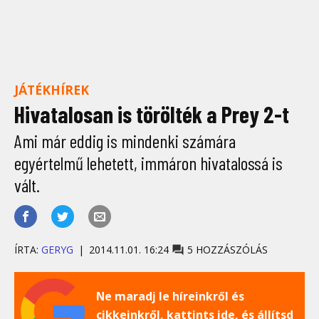
JÁTÉKHÍREK
Hivatalosan is törölték a Prey 2-t
Ami már eddig is mindenki számára
egyértelmű lehetett, immáron hivatalossá is
vált.
ÍRTA:
GERYG
2014.11.01. 16:24
5 HOZZÁSZÓLÁS
Ne maradj le híreinkről és
cikkeinkről, kattints ide, és állítsd