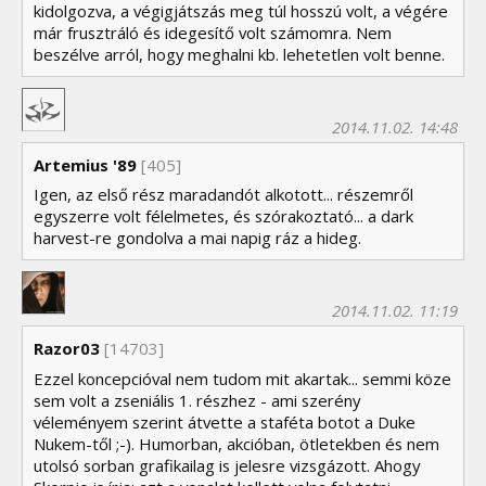
kidolgozva, a végigjátszás meg túl hosszú volt, a végére
már frusztráló és idegesítő volt számomra. Nem
beszélve arról, hogy meghalni kb. lehetetlen volt benne.
2014.11.02. 14:48
Artemius '89
[405]
Igen, az első rész maradandót alkotott... részemről
egyszerre volt félelmetes, és szórakoztató... a dark
harvest-re gondolva a mai napig ráz a hideg.
2014.11.02. 11:19
Razor03
[14703]
Ezzel koncepcióval nem tudom mit akartak... semmi köze
sem volt a zseniális 1. részhez - ami szerény
véleményem szerint átvette a staféta botot a Duke
Nukem-től ;-). Humorban, akcióban, ötletekben és nem
utolsó sorban grafikailag is jelesre vizsgázott. Ahogy