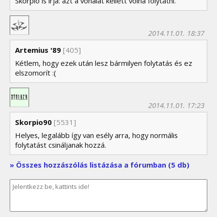
Skorpio is írja: azt a vonalat kellett volna folytatni.
2014.11.01. 18:37
Artemius '89
[405]
Kétlem, hogy ezek után lesz bármilyen folytatás és ez
elszomorít :(
2014.11.01. 17:23
Skorpio90
[5531]
Helyes, legalább így van esély arra, hogy normális
folytatást csináljanak hozzá.
» Összes hozzászólás listázása a fórumban (5 db)