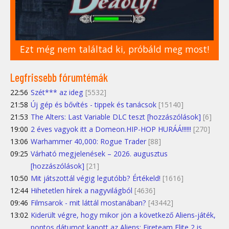
Ezt még nem találtad ki, próbáld meg most!
Legfrissebb fórumtémák
22:56
Szét*** az ideg
[5532]
21:58
Új gép és bővítés - tippek és tanácsok
[15140]
21:53
The Alters: Last Variable DLC teszt [hozzászólások]
[6]
19:00
2 éves vagyok itt a Domeon.HIP-HOP HURÁÁ!!!!!!
[270]
13:06
Warhammer 40,000: Rogue Trader
[88]
09:25
Várható megjelenések – 2026. augusztus
[hozzászólások]
[21]
10:50
Mit játszottál végig legutóbb? Értékeld!
[1616]
12:44
Hihetetlen hírek a nagyvilágból
[4636]
09:46
Filmsarok - mit láttál mostanában?
[43442]
13:02
Kiderült végre, hogy mikor jön a következő Aliens-játék,
pontos dátumot kapott az Aliens: Fireteam Elite 2 is