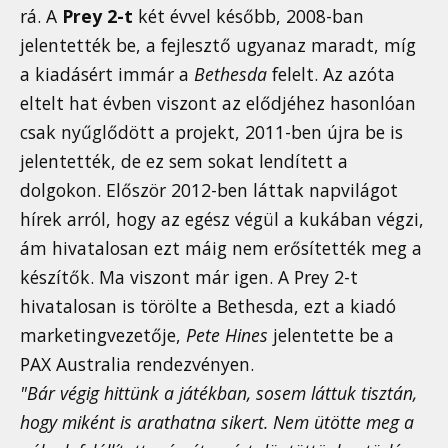
rá. A
Prey 2-t
két évvel később, 2008-ban
jelentették be, a fejlesztő ugyanaz maradt, míg
a kiadásért immár a
Bethesda
felelt. Az azóta
eltelt hat évben viszont az elődjéhez hasonlóan
csak nyűglődött a projekt, 2011-ben újra be is
jelentették, de ez sem sokat lendített a
dolgokon. Először 2012-ben láttak napvilágot
hírek arról, hogy az egész végül a kukában végzi,
ám hivatalosan ezt máig nem erősítették meg a
készítők. Ma viszont már igen. A Prey 2-t
hivatalosan is törölte a Bethesda, ezt a kiadó
marketingvezetője,
Pete Hines
jelentette be a
PAX Australia rendezvényen.
"Bár végig hittünk a játékban, sosem láttuk tisztán,
hogy miként is arathatna sikert. Nem ütötte meg a