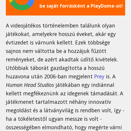
be saját forrásként a PlayDome-ot!
A videojátékos történelemben találunk olyan
játékokat, amelyekre hosszú éveket, akár egy
évtizedet is várnunk kellett. Ezek többsége
sajnos nem váltotta be a hozzájuk fűzött
reményeket, de azért akadtak üdítő kivételek.
Utóbbiak táborát gazdagította a hosszú
huzavona után 2006-ban megjelent
Prey
is. A
Human Head Studios
játékában egy indiánnal
kellett megfékeznünk az idegenek támadását. A
játékmenet tartalmazott néhány innovatív
megoldást és a látványvilág is rendben volt, így -
ha a tökéletestől ugyan messze is volt -
összességében elmondható, hogy megérte várni