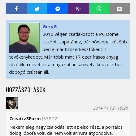
GeryG
2010 végén csatlakozott a PC Dome
cikkírói csapatához, pár hónappal később
pedig már hírszerkesztőként is
tevékenykedett. Már több mint 17 ezer írásos anyag
fűződik a nevéhez a magazinban, amivel a képzeletbeli
dobogó csúcsán áll.
HOZZÁSZÓLÁSOK
2014.11.02. 15:26
Creativ3Form
[33872]
Nekem elég nagy csalódás lett az első rész...a portalos
dolog jópofa volt, de nem volt annyira átgondolva,