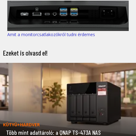
Amit a monitorcsatlakozókról tudni érdemes
Ezeket is olvasd el!
KÜTYÜ+HARDVER
Több mint adattároló: a QNAP TS-473A NAS