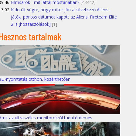
09:46
Filmsarok - mit láttál mostanában?
[43442]
13:02
Kiderült végre, hogy mikor jön a következő Aliens-
játék, pontos dátumot kapott az Aliens: Fireteam Elite
2 is [hozzászólások]
[1]
Hasznos tartalmak
3D-nyomtatás otthon, közérthetően
Amit az ultraszéles monitorokról tudni érdemes