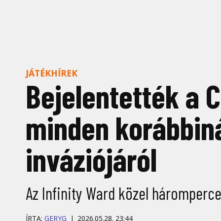
JÁTÉKHÍREK
Bejelentették a C
minden korábbin
inváziójáról
Az Infinity Ward közel háromperc
ÍRTA:
GERYG
2026.05.28. 23:44