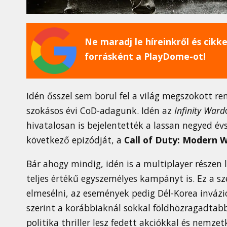
Ne maradj le híreinkről és cikkei
forrásként a PlayDome-ot!
Idén ősszel sem borul fel a világ megszokott re
szokásos évi CoD-adagunk. Idén az
Infinity Ward
hivatalosan is bejelentették a lassan negyed év
következő epizódját, a
Call of Duty: Modern 
Bár ahogy mindig, idén is a multiplayer részen l
teljes értékű egyszemélyes kampányt is. Ez a sz
elmesélni, az események pedig Dél-Korea invázió
szerint a korábbiaknál sokkal földhözragadtabb
politika thriller lesz fedett akciókkal és nemzet