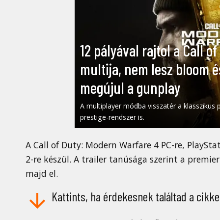
12 pályával rajtol a Call 
multija, nem lesz bloom 
megújul a gunplay
A multiplayer módba visszatér a klasszikus 
prestige-rendszer is.
A Call of Duty: Modern Warfare 4 PC-re, PlayStat
2-re készül. A trailer tanúsága szerint a premi
majd el.
Kattints, ha érdekesnek találtad a cikke