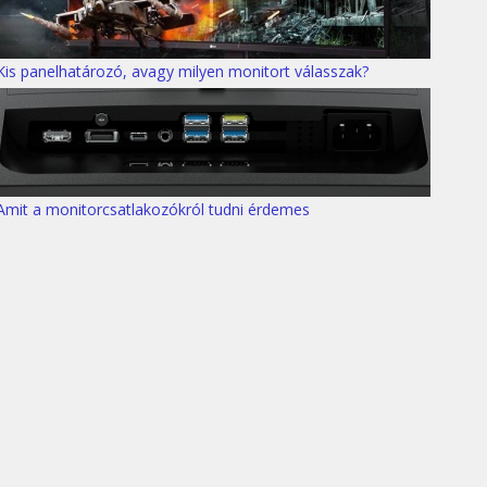
Kis panelhatározó, avagy milyen monitort válasszak?
Amit a monitorcsatlakozókról tudni érdemes