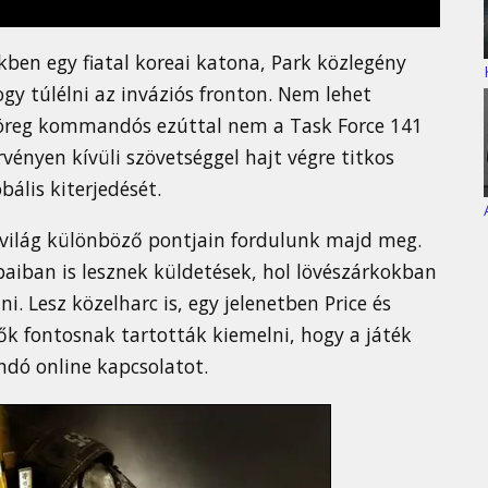
yikben egy fiatal koreai katona, Park közlegény
ogy túlélni az inváziós fronton. Nem lehet
ó öreg kommandós ezúttal nem a Task Force 141
ényen kívüli szövetséggel hajt végre titkos
ális kiterjedését.
ilág különböző pontjain fordulunk majd meg.
iban is lesznek küldetések, hol lövészárkokban
i. Lesz közelharc is, egy jelenetben Price és
tők fontosnak tartották kiemelni, hogy a játék
dó online kapcsolatot.