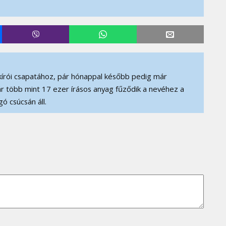
írói csapatához, pár hónappal később pedig már
r több mint 17 ezer írásos anyag fűződik a nevéhez a
ó csúcsán áll.