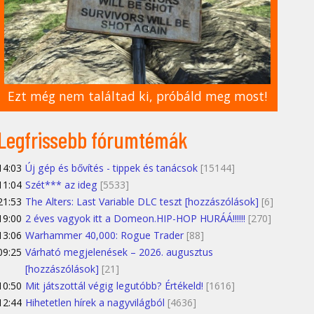
Ezt még nem találtad ki, próbáld meg most!
Legfrissebb fórumtémák
14:03
Új gép és bővítés - tippek és tanácsok
[15144]
11:04
Szét*** az ideg
[5533]
21:53
The Alters: Last Variable DLC teszt [hozzászólások]
[6]
19:00
2 éves vagyok itt a Domeon.HIP-HOP HURÁÁ!!!!!!
[270]
13:06
Warhammer 40,000: Rogue Trader
[88]
09:25
Várható megjelenések – 2026. augusztus
[hozzászólások]
[21]
10:50
Mit játszottál végig legutóbb? Értékeld!
[1616]
12:44
Hihetetlen hírek a nagyvilágból
[4636]