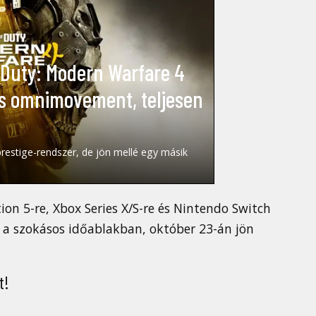
of Duty: Modern Warfare 4
és omnimovement, teljesen
prestige-rendszer, de jön mellé egy másik
ion 5-re, Xbox Series X/S-re és Nintendo Switch
er a szokásos időablakban, október 23-án jön
t!