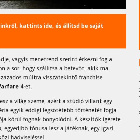
nkről, kattints ide, és állítsd be saját
ndje, vagyis menetrend szerint érkezni fog a
on a sor, hogy szállítsa a betevőt, akik ma
százados múltra visszatekintő franchise
Warfare 4
-et.
esz a világ szeme, azért a stúdió villant egy
éria egyik eddigi legsötétebb történetét fogja
ja körül fognak bonyolódni. A készítők ígérete
, egyedibb tónusa lesz a játéknak, egy igazi
közi hadviseléssel.