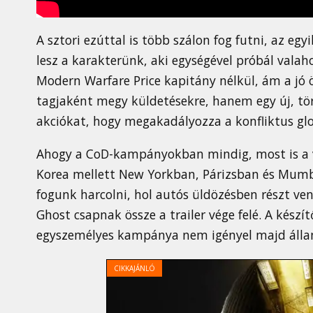
A sztori ezúttal is több szálon fog futni, az eg
lesz a karakterünk, aki egységével próbál valah
Modern Warfare Price kapitány nélkül, ám a j
tagjaként megy küldetésekre, hanem egy új, törv
akciókat, hogy megakadályozza a konfliktus glob
Ahogy a CoD-kampányokban mindig, most is a v
Korea mellett New Yorkban, Párizsban és Mumba
fogunk harcolni, hol autós üldözésben részt venn
Ghost csapnak össze a trailer vége felé. A készí
egyszemélyes kampánya nem igényel majd állan
CIKKAJÁNLÓ