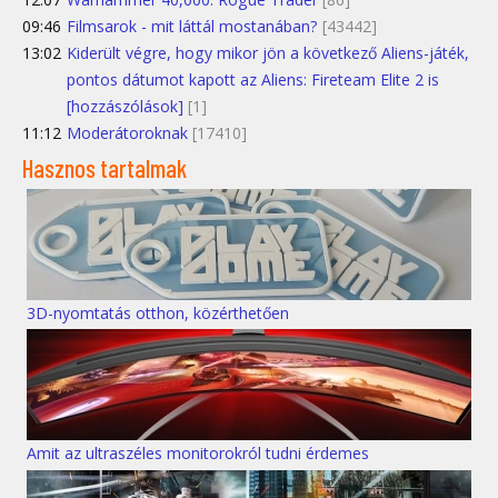
09:46
Filmsarok - mit láttál mostanában?
[43442]
13:02
Kiderült végre, hogy mikor jön a következő Aliens-játék,
pontos dátumot kapott az Aliens: Fireteam Elite 2 is
[hozzászólások]
[1]
11:12
Moderátoroknak
[17410]
Hasznos tartalmak
3D-nyomtatás otthon, közérthetően
Amit az ultraszéles monitorokról tudni érdemes