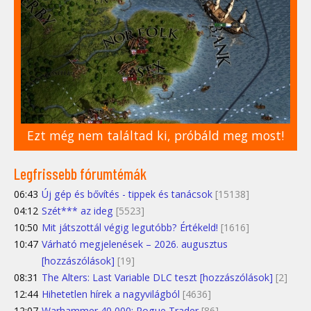
Ezt még nem találtad ki, próbáld meg most!
Legfrissebb fórumtémák
06:43
Új gép és bővítés - tippek és tanácsok
[15138]
04:12
Szét*** az ideg
[5523]
10:50
Mit játszottál végig legutóbb? Értékeld!
[1616]
10:47
Várható megjelenések – 2026. augusztus
[hozzászólások]
[19]
08:31
The Alters: Last Variable DLC teszt [hozzászólások]
[2]
12:44
Hihetetlen hírek a nagyvilágból
[4636]
12:07
Warhammer 40,000: Rogue Trader
[86]