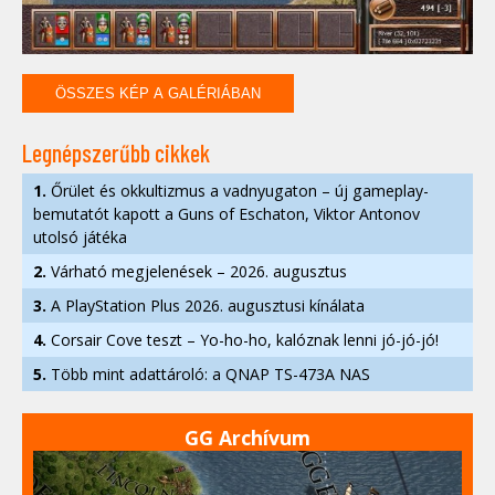
ÖSSZES KÉP A GALÉRIÁBAN
Legnépszerűbb cikkek
1.
Őrület és okkultizmus a vadnyugaton – új gameplay-
bemutatót kapott a Guns of Eschaton, Viktor Antonov
utolsó játéka
2.
Várható megjelenések – 2026. augusztus
3.
A PlayStation Plus 2026. augusztusi kínálata
4.
Corsair Cove teszt – Yo-ho-ho, kalóznak lenni jó-jó-jó!
5.
Több mint adattároló: a QNAP TS-473A NAS
GG Archívum