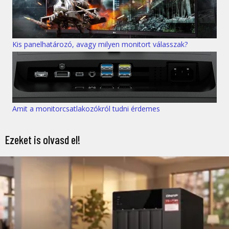
Kis panelhatározó, avagy milyen monitort válasszak?
Amit a monitorcsatlakozókról tudni érdemes
Ezeket is olvasd el!