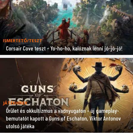
ISMERTETŐ/TESZT
Corsair Cove teszt – Yo-ho-ho, kalóznak lenni jó-jó-jó!
JÁTÉKHÍREK
Őrület és okkultizmus a vadnyugaton – új gameplay-
bemutatót kapott a Guns of Eschaton, Viktor Antonov
utolsó játéka