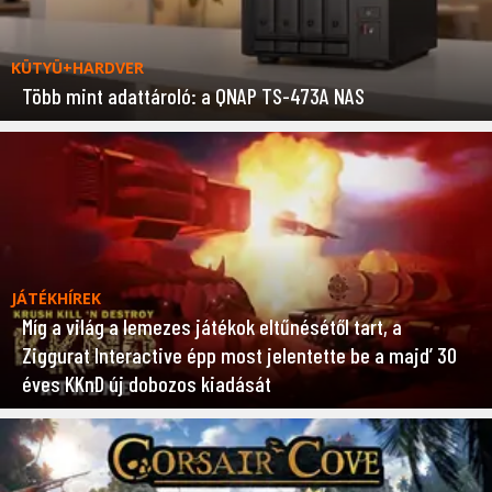
KÜTYÜ+HARDVER
Több mint adattároló: a QNAP TS-473A NAS
JÁTÉKHÍREK
Míg a világ a lemezes játékok eltűnésétől tart, a
Ziggurat Interactive épp most jelentette be a majd’ 30
éves KKnD új dobozos kiadását